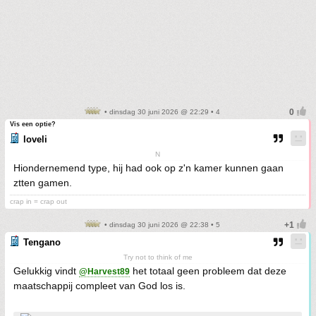
• dinsdag 30 juni 2026 @ 22:29 • 4
Vis een optie?
loveli
N
Hiondernemend type, hij had ook op z'n kamer kunnen gaan
ztten gamen.
crap in = crap out
• dinsdag 30 juni 2026 @ 22:38 • 5
Tengano
Try not to think of me
Gelukkig vindt
het totaal geen probleem dat deze
@Harvest89
maatschappij compleet van God los is.