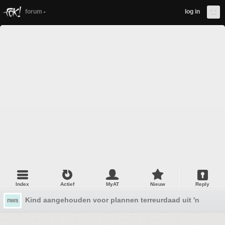
forum
log in
Index
Actief
MyAT
Nieuw
Reply
Kind aangehouden voor plannen terreurdaad uit 'nihilisti
nws