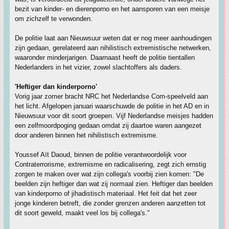
bezit van kinder- en dierenporno en het aansporen van een meisje
om zichzelf te verwonden.
De politie laat aan Nieuwsuur weten dat er nog meer aanhoudingen
zijn gedaan, gerelateerd aan nihilistisch extremistische netwerken,
waaronder minderjarigen. Daarnaast heeft de politie tientallen
Nederlanders in het vizier, zowel slachtoffers als daders.
'Heftiger dan kinderporno'
Vorig jaar zomer bracht NRC het Nederlandse Com-speelveld aan
het licht. Afgelopen januari waarschuwde de politie in het AD en in
Nieuwsuur voor dit soort groepen. Vijf Nederlandse meisjes hadden
een zelfmoordpoging gedaan omdat zij daartoe waren aangezet
door anderen binnen het nihilistisch extremisme.
Youssef Aït Daoud, binnen de politie verantwoordelijk voor
Contraterrorisme, extremisme en radicalisering, zegt zich ernstig
zorgen te maken over wat zijn collega's voorbij zien komen: "De
beelden zijn heftiger dan wat zij normaal zien. Heftiger dan beelden
van kinderporno of jihadistisch materiaal. Het feit dat het zeer
jonge kinderen betreft, die zonder grenzen anderen aanzetten tot
dit soort geweld, maakt veel los bij collega's."