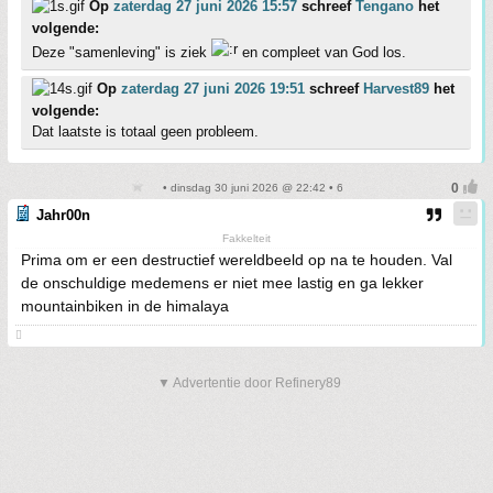
Op
zaterdag 27 juni 2026 15:57
schreef
Tengano
het
volgende:
Deze "samenleving" is ziek
en compleet van God los.
Op
zaterdag 27 juni 2026 19:51
schreef
Harvest89
het
volgende:
Dat laatste is totaal geen probleem.
• dinsdag 30 juni 2026 @ 22:42 • 6
Jahr00n
Fakkelteit
Prima om er een destructief wereldbeeld op na te houden. Val
de onschuldige medemens er niet mee lastig en ga lekker
mountainbiken in de himalaya

▼ Advertentie door Refinery89