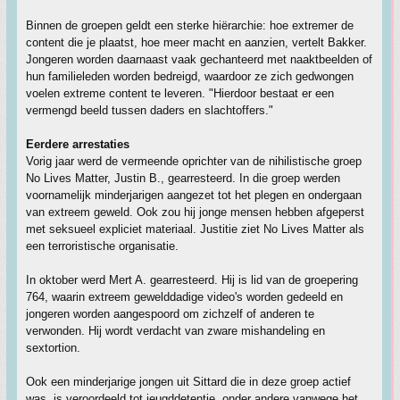
Binnen de groepen geldt een sterke hiërarchie: hoe extremer de
content die je plaatst, hoe meer macht en aanzien, vertelt Bakker.
Jongeren worden daarnaast vaak gechanteerd met naaktbeelden of
hun familieleden worden bedreigd, waardoor ze zich gedwongen
voelen extreme content te leveren. "Hierdoor bestaat er een
vermengd beeld tussen daders en slachtoffers."
Eerdere arrestaties
Vorig jaar werd de vermeende oprichter van de nihilistische groep
No Lives Matter, Justin B., gearresteerd. In die groep werden
voornamelijk minderjarigen aangezet tot het plegen en ondergaan
van extreem geweld. Ook zou hij jonge mensen hebben afgeperst
met seksueel expliciet materiaal. Justitie ziet No Lives Matter als
een terroristische organisatie.
In oktober werd Mert A. gearresteerd. Hij is lid van de groepering
764, waarin extreem gewelddadige video's worden gedeeld en
jongeren worden aangespoord om zichzelf of anderen te
verwonden. Hij wordt verdacht van zware mishandeling en
sextortion.
Ook een minderjarige jongen uit Sittard die in deze groep actief
was, is veroordeeld tot jeugddetentie, onder andere vanwege het