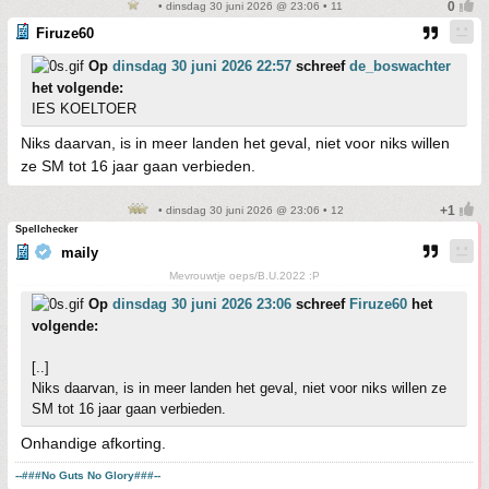
• dinsdag 30 juni 2026 @ 23:06 • 11
Firuze60
Op
dinsdag 30 juni 2026 22:57
schreef
de_boswachter
het volgende:
IES KOELTOER
Niks daarvan, is in meer landen het geval, niet voor niks willen
ze SM tot 16 jaar gaan verbieden.
• dinsdag 30 juni 2026 @ 23:06 • 12
Spellchecker
maily
Mevrouwtje oeps/B.U.2022 :P
Op
dinsdag 30 juni 2026 23:06
schreef
Firuze60
het
volgende:
[..]
Niks daarvan, is in meer landen het geval, niet voor niks willen ze
SM tot 16 jaar gaan verbieden.
Onhandige afkorting.
--###No Guts No Glory###--