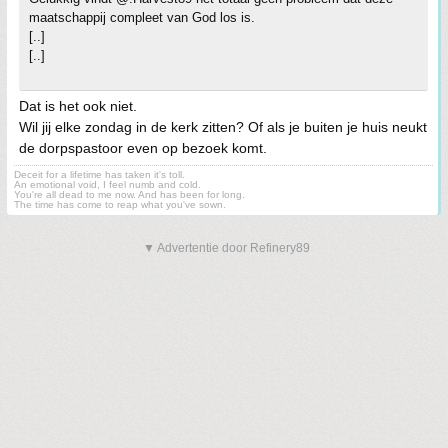
maatschappij compleet van God los is.
[..]
[..]
Dat is het ook niet.
Wil jij elke zondag in de kerk zitten? Of als je buiten je huis neukt
de dorpspastoor even op bezoek komt.
Deceit for a lifetime has taken it's toll.
An emotional void, I feel numb and cold.
You're all dead to me now. And has been for long.
The time has come to reap what you've sown.
▼ Advertentie door Refinery89