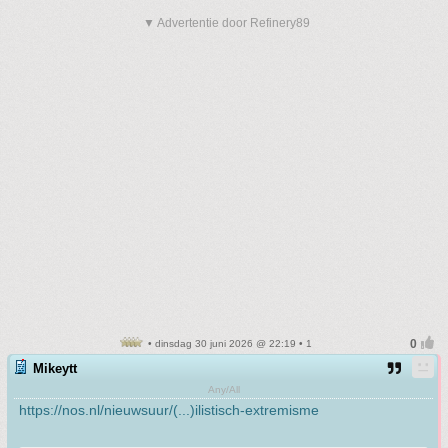
▼ Advertentie door Refinery89
• dinsdag 30 juni 2026 @ 22:19 • 1
Mikeytt
Any/All
https://nos.nl/nieuwsuur/(...)ilistisch-extremisme