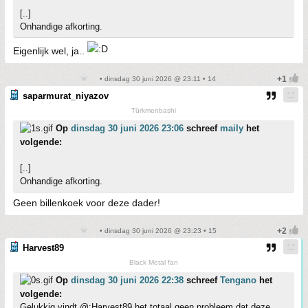
[..]
Onhandige afkorting.
Eigenlijk wel, ja..
• dinsdag 30 juni 2026 @ 23:11 • 14
saparmurat_niyazov
Türkmenbashi
Op
dinsdag 30 juni 2026 23:06
schreef
maily
het
volgende:
[..]
Onhandige afkorting.
Geen billenkoek voor deze dader!
• dinsdag 30 juni 2026 @ 23:23 • 15
Harvest89
Black Metal fan
Op
dinsdag 30 juni 2026 22:38
schreef
Tengano
het
volgende:
Gelukkig vindt @:Harvest89 het totaal geen probleem dat deze