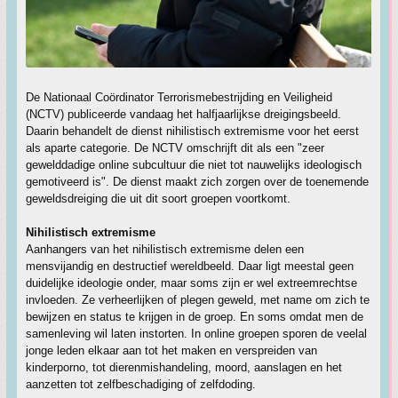
De Nationaal Coördinator Terrorismebestrijding en Veiligheid
(NCTV) publiceerde vandaag het halfjaarlijkse dreigingsbeeld.
Daarin behandelt de dienst nihilistisch extremisme voor het eerst
als aparte categorie. De NCTV omschrijft dit als een "zeer
gewelddadige online subcultuur die niet tot nauwelijks ideologisch
gemotiveerd is". De dienst maakt zich zorgen over de toenemende
geweldsdreiging die uit dit soort groepen voortkomt.
Nihilistisch extremisme
Aanhangers van het nihilistisch extremisme delen een
mensvijandig en destructief wereldbeeld. Daar ligt meestal geen
duidelijke ideologie onder, maar soms zijn er wel extreemrechtse
invloeden. Ze verheerlijken of plegen geweld, met name om zich te
bewijzen en status te krijgen in de groep. En soms omdat men de
samenleving wil laten instorten. In online groepen sporen de veelal
jonge leden elkaar aan tot het maken en verspreiden van
kinderporno, tot dierenmishandeling, moord, aanslagen en het
aanzetten tot zelfbeschadiging of zelfdoding.