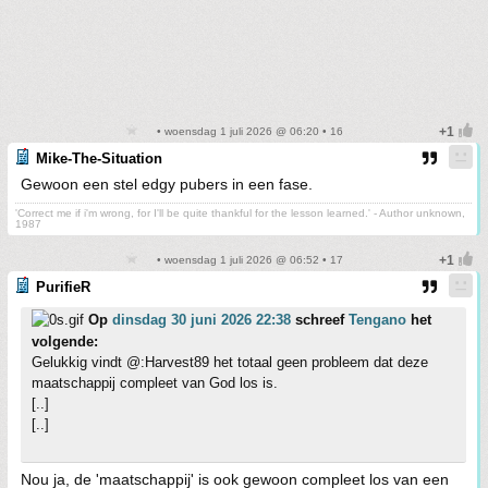
• woensdag 1 juli 2026 @ 06:20 • 16
Mike-The-Situation
Gewoon een stel edgy pubers in een fase.
'Correct me if i'm wrong, for I'll be quite thankful for the lesson learned.' - Author unknown,
1987
• woensdag 1 juli 2026 @ 06:52 • 17
PurifieR
Op
dinsdag 30 juni 2026 22:38
schreef
Tengano
het
volgende:
Gelukkig vindt @:Harvest89 het totaal geen probleem dat deze
maatschappij compleet van God los is.
[..]
[..]
Nou ja, de 'maatschappij' is ook gewoon compleet los van een