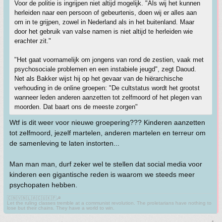
Voor de politie is ingrijpen niet altijd mogelijk. "Als wij het kunnen
herleiden naar een persoon of gebeurtenis, doen wij er alles aan
om in te grijpen, zowel in Nederland als in het buitenland. Maar
door het gebruik van valse namen is niet altijd te herleiden wie
erachter zit."
"Het gaat voornamelijk om jongens van rond de zestien, vaak met
psychosociale problemen en een instabiele jeugd", zegt Daoud.
Net als Bakker wijst hij op het gevaar van de hiërarchische
verhouding in de online groepen: "De cultstatus wordt het grootst
wanneer leden anderen aanzetten tot zelfmoord of het plegen van
moorden. Dat baart ons de meeste zorgen"
Wtf is dit weer voor nieuwe groepering??? Kinderen aanzetten
tot zelfmoord, jezelf martelen, anderen martelen en terreur om
de samenleving te laten instorten...
Man man man, durf zeker wel te stellen dat social media voor
kinderen een gigantische reden is waarom we steeds meer
psychopaten hebben.
🇨🇳🇻🇳🇱🇦🇨🇺🇰🇵☭
Let the ruling classes tremble at a communist revolution. The proletarians have nothing to
lose but their chains. They have a world to win.