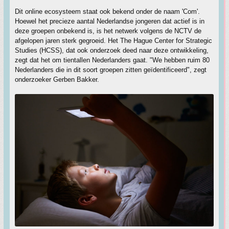
Dit online ecosysteem staat ook bekend onder de naam 'Com'.
Hoewel het precieze aantal Nederlandse jongeren dat actief is in
deze groepen onbekend is, is het netwerk volgens de NCTV de
afgelopen jaren sterk gegroeid. Het The Hague Center for Strategic
Studies (HCSS), dat ook onderzoek deed naar deze ontwikkeling,
zegt dat het om tientallen Nederlanders gaat. "We hebben ruim 80
Nederlanders die in dit soort groepen zitten geïdentificeerd", zegt
onderzoeker Gerben Bakker.