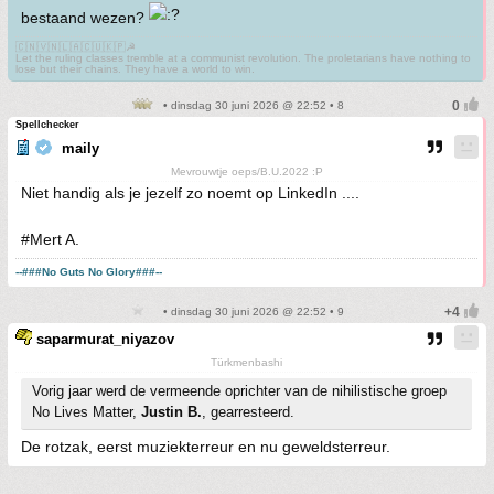
bestaand wezen?
🇨🇳🇻🇳🇱🇦🇨🇺🇰🇵☭
Let the ruling classes tremble at a communist revolution. The proletarians have nothing to
lose but their chains. They have a world to win.
• dinsdag 30 juni 2026 @ 22:52 • 8
Spellchecker
maily
Mevrouwtje oeps/B.U.2022 :P
Niet handig als je jezelf zo noemt op LinkedIn ....
#Mert A.
--###No Guts No Glory###--
• dinsdag 30 juni 2026 @ 22:52 • 9
saparmurat_niyazov
Türkmenbashi
Vorig jaar werd de vermeende oprichter van de nihilistische groep
No Lives Matter,
Justin B.
, gearresteerd.
De rotzak, eerst muziekterreur en nu geweldsterreur.