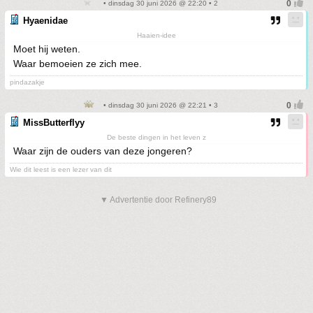
• dinsdag 30 juni 2026 @ 22:20 • 2
Hyaenidae
Haaien-idee
Moet hij weten.
Waar bemoeien ze zich mee.
pindazakje
• dinsdag 30 juni 2026 @ 22:21 • 3
MissButterflyy
De beste dingen in het leven z
Waar zijn de ouders van deze jongeren?
Wie dit leest is een lezer van dit
▼ Advertentie door Refinery89