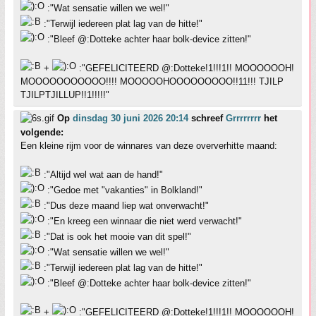
:"Wat sensatie willen we wel!"
:"Terwijl iedereen plat lag van de hitte!"
:"Bleef @:Dotteke achter haar bolk-device zitten!"
+
:"GEFELICITEERD @:Dotteke!1!!!1!! MOOOOOOH!
MOOOOOOOOOOO!!!! MOOOOOHOOOOOOOOO!!11!!! TJILP
TJILPTJILLUP!!1!!!!!"
Op
dinsdag 30 juni 2026 20:14
schreef
Grrrrrrrr
het
volgende:
Een kleine rijm voor de winnares van deze oververhitte maand:
:"Altijd wel wat aan de hand!"
:"Gedoe met "vakanties" in Bolkland!"
:"Dus deze maand liep wat onverwacht!"
:"En kreeg een winnaar die niet werd verwacht!"
:"Dat is ook het mooie van dit spel!"
:"Wat sensatie willen we wel!"
:"Terwijl iedereen plat lag van de hitte!"
:"Bleef @:Dotteke achter haar bolk-device zitten!"
+
:"GEFELICITEERD @:Dotteke!1!!!1!! MOOOOOOH!