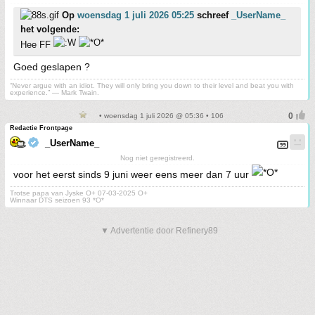
Op
woensdag 1 juli 2026 05:25
schreef
_UserName_
het volgende:
Hee FF
Goed geslapen ?
“Never argue with an idiot. They will only bring you down to their level and beat you with
experience.” ― Mark Twain.
• woensdag 1 juli 2026 @ 05:36 • 106
Redactie Frontpage
_UserName_
Nog niet geregistreerd.
voor het eerst sinds 9 juni weer eens meer dan 7 uur
Trotse papa van Jyske O+ 07-03-2025 O+
Winnaar DTS seizoen 93 *O*
▼ Advertentie door Refinery89