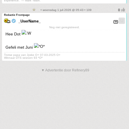
experience.” ― Mark Twain.
• woensdag 1 juli 2026 @ 05:43 • 109
Redactie Frontpage
_UserName_
Nog niet geregistreerd.
Hee Dot
Gefeli met Juni
Trotse papa van Jyske O+ 07-03-2025 O+
Winnaar DTS seizoen 93 *O*
▼ Advertentie door Refinery89