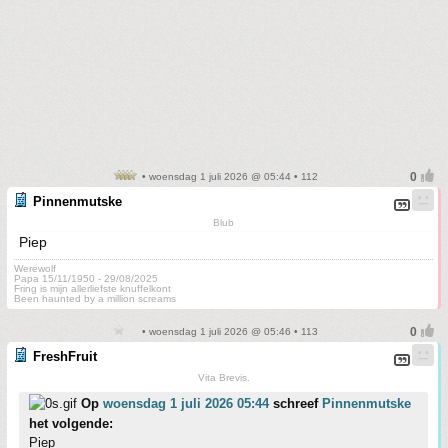
• woensdag 1 juli 2026 @ 05:44 • 112
Pinnenmutske
Blub
Piep
Werewolf
Papa 15/11/1950 - 29/08/2025
Fring is mijn allerliefste knuffelkont
Been haunted by a million screams
• woensdag 1 juli 2026 @ 05:46 • 113
FreshFruit
Vita Brevis.
Op
woensdag 1 juli 2026 05:44
schreef
Pinnenmutske
het volgende:
Piep