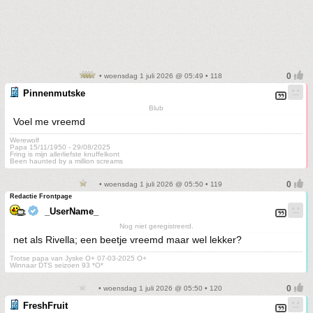
• woensdag 1 juli 2026 @ 05:49 • 118
Pinnenmutske
Blub
Voel me vreemd
Werewolf
Papa 15/11/1950 - 29/08/2025
Fring is mijn allerliefste knuffelkont
Been haunted by a million screams
• woensdag 1 juli 2026 @ 05:50 • 119
Redactie Frontpage
_UserName_
Nog niet geregistreerd.
net als Rivella; een beetje vreemd maar wel lekker?
Trotse papa van Jyske O+ 07-03-2025 O+
Winnaar DTS seizoen 93 *O*
• woensdag 1 juli 2026 @ 05:50 • 120
FreshFruit