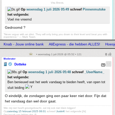
Vita Brevis.
Op
woensdag 1 juli 2026 05:49
schreef
Pinnenmutske
het volgende:
Voel me vreemd
Gedroomd ?
“Never argue with an idiot. They will only bring you down to their level and beat you with
experience.” ― Mark Twain.
Knab - Jouw online bank
AliExpress - die hebben ALLES!
Hoesj
• woensdag 1 juli 2026 @ 05:52 • 121
Moderator
Dotteke
Op
woensdag 1 juli 2026 05:48
schreef
_UserName_
het volgende:
Ben benieuwd wat het werk vandaag te bieden heeft, van open tot
sluit leiding
O eindelijk, de zondagen ging een paar keer niet door. Fijn dat
het vandaag dan wel door gaat.
Wie mij niet heeft grootgebracht, zal mij ook niet klein krijgen!
Op
zaterdag 15 februari 2025 08:01
schreef
JustinK
het volgende:[/b]
Dot houdt van lekker vlot :P