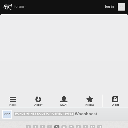
forum
log in
Index
Actief
MyAT
Nieuw
Dicht
Woosboest
onz
RONDE 95 HET DODETOPICSPEL #20512
1
2
3
4
5
6
7
8
9
10
11