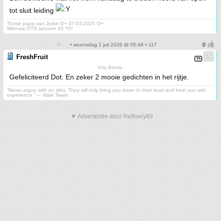
tot sluit leiding
Trotse papa van Jyske O+ 07-03-2025 O+
Winnaar DTS seizoen 93 *O*
• woensdag 1 juli 2026 @ 05:48 • 117
FreshFruit
Vita Brevis.
Gefeliciteerd Dot. En zeker 2 mooie gedichten in het rijtje.
“Never argue with an idiot. They will only bring you down to their level and beat you with
experience.” ― Mark Twain.
▼ Advertentie door Refinery89