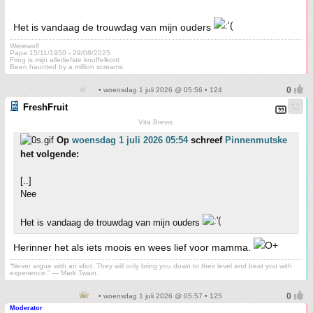
Het is vandaag de trouwdag van mijn ouders
Werewolf
Papa 15/11/1950 - 29/08/2025
Fring is mijn allerliefste knuffelkont
Been haunted by a million screams
• woensdag 1 juli 2026 @ 05:56 • 124
FreshFruit
Vita Brevis.
Op
woensdag 1 juli 2026 05:54
schreef
Pinnenmutske
het volgende:
[..]
Nee
Het is vandaag de trouwdag van mijn ouders
Herinner het als iets moois en wees lief voor mamma.
“Never argue with an idiot. They will only bring you down to their level and beat you with
experience.” ― Mark Twain.
• woensdag 1 juli 2026 @ 05:57 • 125
Moderator