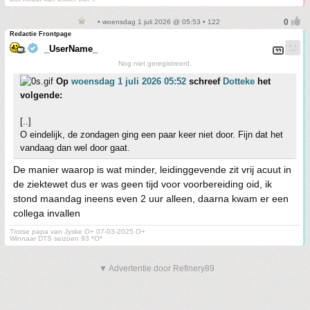
• woensdag 1 juli 2026 @ 05:53 • 122
Redactie Frontpage
_UserName_
Nog niet geregistreerd.
Op
woensdag 1 juli 2026 05:52
schreef
Dotteke
het
volgende:
[..]
O eindelijk, de zondagen ging een paar keer niet door. Fijn dat het
vandaag dan wel door gaat.
De manier waarop is wat minder, leidinggevende zit vrij acuut in
de ziektewet dus er was geen tijd voor voorbereiding oid, ik
stond maandag ineens even 2 uur alleen, daarna kwam er een
collega invallen
Trotse papa van Jyske O+ 07-03-2025 O+
Winnaar DTS seizoen 93 *O*
▼ Advertentie door Refinery89