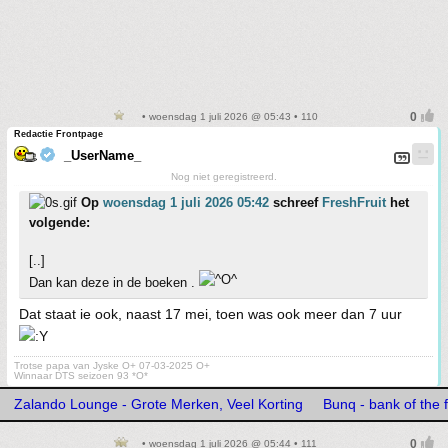
• woensdag 1 juli 2026 @ 05:43 • 110
Redactie Frontpage
_UserName_
Nog niet geregistreerd.
Op
woensdag 1 juli 2026 05:42
schreef
FreshFruit
het
volgende:
[..]
Dan kan deze in de boeken .
Dat staat ie ook, naast 17 mei, toen was ook meer dan 7 uur
Trotse papa van Jyske O+ 07-03-2025 O+
Winnaar DTS seizoen 93 *O*
Zalando Lounge - Grote Merken, Veel Korting
Bunq - bank of the 
• woensdag 1 juli 2026 @ 05:44 • 111