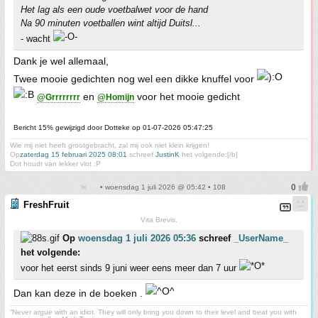
Het lag als een oude voetbalwet voor de hand
Na 90 minuten voetballen wint altijd Duitsl...
- wacht
Dank je wel allemaal,
Twee mooie gedichten nog wel een dikke knuffel voor
en
voor het mooie gedicht
@Grrrrrrrr
@Homijn
Bericht 15% gewijzigd door Dotteke op 01-07-2026 05:47:25
Wie mij niet heeft grootgebracht, zal mij ook niet klein krijgen!
Op
zaterdag 15 februari 2025 08:01
schreef
JustinK
het volgende:[/b]
Dot houdt van lekker vlot :P
• woensdag 1 juli 2026 @ 05:42 • 108
FreshFruit
Vita Brevis.
Op
woensdag 1 juli 2026 05:36
schreef
_UserName_
het volgende:
voor het eerst sinds 9 juni weer eens meer dan 7 uur
Dan kan deze in de boeken .
“Never argue with an idiot. They will only bring you down to their level and beat you with