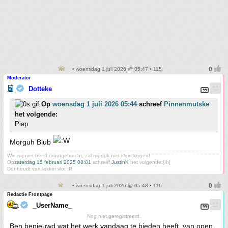
• woensdag 1 juli 2026 @ 05:47 • 115
Moderator
Dotteke
Op
woensdag 1 juli 2026 05:44
schreef
Pinnenmutske
het volgende:
Piep
Morguh Blub
Wie mij niet heeft grootgebracht, zal mij ook niet klein krijgen!
Op
zaterdag 15 februari 2025 08:01
schreef
JustinK
het volgende:[/b]
Dot houdt van lekker vlot :P
• woensdag 1 juli 2026 @ 05:48 • 116
Redactie Frontpage
_UserName_
Nog niet geregistreerd.
Ben benieuwd wat het werk vandaag te bieden heeft, van open