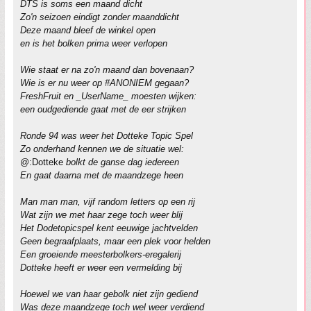
DTS is soms een maand dicht
Zo'n seizoen eindigt zonder maanddicht
Deze maand bleef de winkel open
en is het bolken prima weer verlopen
Wie staat er na zo'n maand dan bovenaan?
Wie is er nu weer op #ANONIEM gegaan?
FreshFruit en _UserName_ moesten wijken:
een oudgediende gaat met de eer strijken
Ronde 94 was weer het Dotteke Topic Spel
Zo onderhand kennen we de situatie wel:
@:Dotteke
bolkt de ganse dag iedereen
En gaat daarna met de maandzege heen
Man man man, vijf random letters op een rij
Wat zijn we met haar zege toch weer blij
Het Dodetopicspel kent eeuwige jachtvelden
Geen begraafplaats, maar een plek voor helden
Een groeiende meesterbolkers-eregalerij
Dotteke heeft er weer een vermelding bij
Hoewel we van haar gebolk niet zijn gediend
Was deze maandzege toch wel weer verdiend