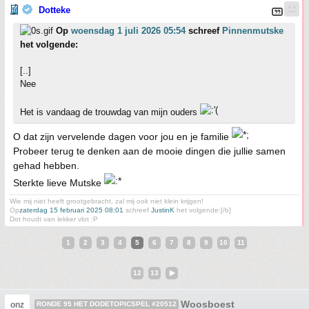
Dotteke
Op
woensdag 1 juli 2026 05:54
schreef
Pinnenmutske
het volgende:
[..]
Nee
Het is vandaag de trouwdag van mijn ouders
O dat zijn vervelende dagen voor jou en je familie
Probeer terug te denken aan de mooie dingen die jullie samen
gehad hebben.
Sterkte lieve Mutske
Wie mij niet heeft grootgebracht, zal mij ook niet klein krijgen!
Op
zaterdag 15 februari 2025 08:01
schreef
JustinK
het volgende:[/b]
Dot houdt van lekker vlot :P
1
2
3
4
5
6
7
8
9
10
11
12
13
Woosboest
onz
RONDE 95 HET DODETOPICSPEL #20512