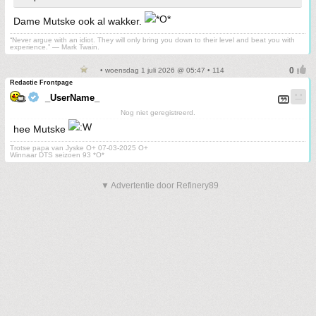
Dame Mutske ook al wakker.
“Never argue with an idiot. They will only bring you down to their level and beat you with
experience.” ― Mark Twain.
• woensdag 1 juli 2026 @ 05:47 • 114
Redactie Frontpage
_UserName_
Nog niet geregistreerd.
hee Mutske
Trotse papa van Jyske O+ 07-03-2025 O+
Winnaar DTS seizoen 93 *O*
▼ Advertentie door Refinery89