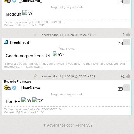
_UserName_
Nog niet geregistreerd.
Moggûh
Trotse papa van Jyske O+ 07-03-2025 O+
Winnaar DTS seizoen 93 *O*
• woensdag 1 juli 2026 @ 05:24 • 102
FreshFruit
Vita Brevis.
Goedemorgen heer UN.
“Never argue with an idiot. They will only bring you down to their level and beat you with
experience.” ― Mark Twain.
• woensdag 1 juli 2026 @ 05:25 • 103
Redactie Frontpage
_UserName_
Nog niet geregistreerd.
Hee FF
Trotse papa van Jyske O+ 07-03-2025 O+
Winnaar DTS seizoen 93 *O*
▼ Advertentie door Refinery89