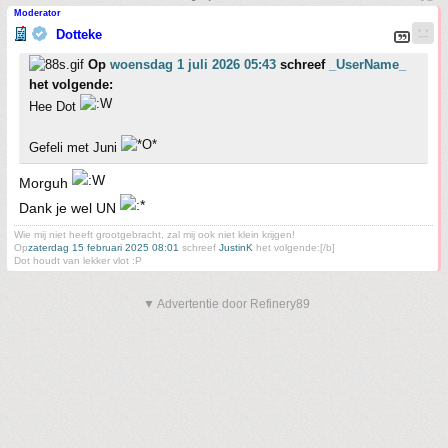
Moderator
Dotteke
Op
woensdag 1 juli 2026 05:43
schreef
_UserName_
het volgende:
Hee Dot
Gefeli met Juni
Morguh
Dank je wel UN
Wie mij niet heeft grootgebracht, zal mij ook niet klein krijgen!
Op
zaterdag 15 februari 2025 08:01
schreef
JustinK
het volgende:[/b]
Dot houdt van lekker vlot :P
▼ Advertentie door Refinery89