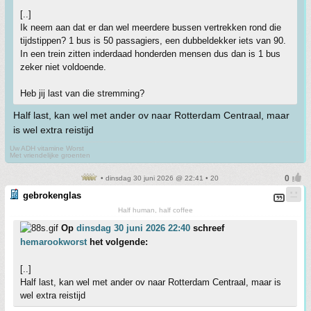
[..]
Ik neem aan dat er dan wel meerdere bussen vertrekken rond die
tijdstippen? 1 bus is 50 passagiers, een dubbeldekker iets van 90.
In een trein zitten inderdaad honderden mensen dus dan is 1 bus
zeker niet voldoende.
Heb jij last van die stremming?
Half last, kan wel met ander ov naar Rotterdam Centraal, maar
is wel extra reistijd
Uw ADH vitamine Worst
Met vriendelijke groenten
• dinsdag 30 juni 2026 @ 22:41 • 20
gebrokenglas
Half human, half coffee
Op
dinsdag 30 juni 2026 22:40
schreef
hemarookworst
het volgende:
[..]
Half last, kan wel met ander ov naar Rotterdam Centraal, maar is
wel extra reistijd