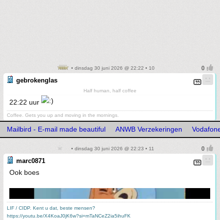
• dinsdag 30 juni 2026 @ 22:22 • 10
gebrokenglas
Half human, half coffee
22:22 uur
Coffee. Gets you up and moving in the mornings.
Mailbird - E-mail made beautiful
ANWB Verzekeringen
Vodafon
• dinsdag 30 juni 2026 @ 22:23 • 11
marc0871
Ook boes
LIF / CIDP. Kent u dat, beste mensen?
https://youtu.be/X4KoaJ0jK6w?si=mTaNCeZ2ia5ihuFK