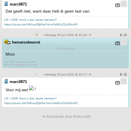
marc0871
Dat geeft niet, want daar heb ik geen last van.
LIF / CIDP. Kent u dat, beste mensen?
https://youtu.be/X4KoaJ0jK6w?si=mTaNCeZ2ia5ihuFK
• dinsdag 30 juni 2026 @ 22:16 • 5
hemarookworst
Man bijt worst
Mooi
Uw ADH vitamine Worst
Met vriendelijke groenten
• dinsdag 30 juni 2026 @ 22:17 • 6
marc0871
Voor mij wel
LIF / CIDP. Kent u dat, beste mensen?
https://youtu.be/X4KoaJ0jK6w?si=mTaNCeZ2ia5ihuFK
▼ Advertentie door Refinery89