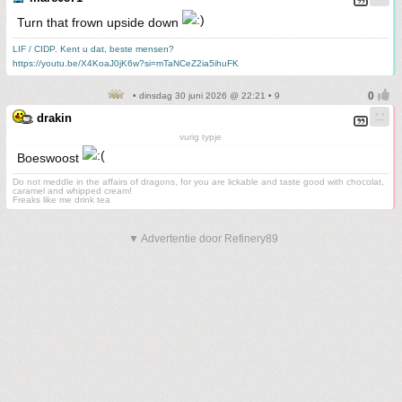
Turn that frown upside down
LIF / CIDP. Kent u dat, beste mensen?
https://youtu.be/X4KoaJ0jK6w?si=mTaNCeZ2ia5ihuFK
• dinsdag 30 juni 2026 @ 22:21 • 9
drakin
vurig typje
Boeswoost
Do not meddle in the affairs of dragons, for you are lickable and taste good with chocolat,
caramel and whipped cream!
Freaks like me drink tea
▼ Advertentie door Refinery89