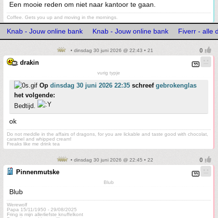
Een mooie reden om niet naar kantoor te gaan.
Coffee. Gets you up and moving in the mornings.
Knab - Jouw online bank
Knab - Jouw online bank
Fiverr - alle
• dinsdag 30 juni 2026 @ 22:43 • 21
drakin
vurig typje
Op
dinsdag 30 juni 2026 22:35
schreef
gebrokenglas
het volgende:
Bedtijd.
ok
Do not meddle in the affairs of dragons, for you are lickable and taste good with chocolat,
caramel and whipped cream!
Freaks like me drink tea
• dinsdag 30 juni 2026 @ 22:45 • 22
Pinnenmutske
Blub
Blub
Werewolf
Papa 15/11/1950 - 29/08/2025
Fring is mijn allerliefste knuffelkont