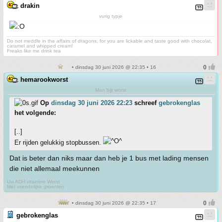
drakin
vurig typje
Do not meddle in the affairs of dragons, for you are lickable and taste good with chocolat,
caramel and whipped cream!
Freaks like me drink tea
• dinsdag 30 juni 2026 @ 22:35 • 16
hemarookworst
Man bijt worst
Op
dinsdag 30 juni 2026 22:23
schreef
gebrokenglas
het volgende:
[..]
Er rijden gelukkig stopbussen.
Dat is beter dan niks maar dan heb je 1 bus met lading mensen
die niet allemaal meekunnen
Uw ADH vitamine Worst
Met vriendelijke groenten
• dinsdag 30 juni 2026 @ 22:35 • 17
gebrokenglas