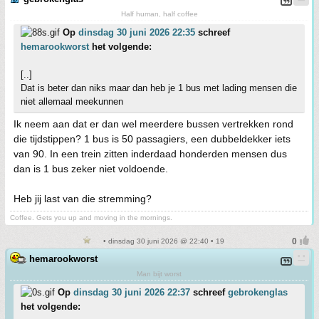
Half human, half coffee
Op
dinsdag 30 juni 2026 22:35
schreef
hemarookworst
het volgende:
[..]
Dat is beter dan niks maar dan heb je 1 bus met lading mensen die
niet allemaal meekunnen
Ik neem aan dat er dan wel meerdere bussen vertrekken rond
die tijdstippen? 1 bus is 50 passagiers, een dubbeldekker iets
van 90. In een trein zitten inderdaad honderden mensen dus
dan is 1 bus zeker niet voldoende.
Heb jij last van die stremming?
Coffee. Gets you up and moving in the mornings.
• dinsdag 30 juni 2026 @ 22:40 • 19
hemarookworst
Man bijt worst
Op
dinsdag 30 juni 2026 22:37
schreef
gebrokenglas
het volgende: