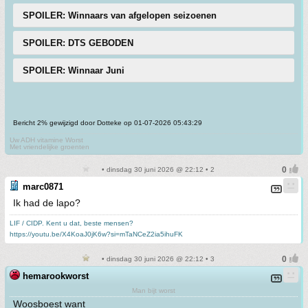
SPOILER: Winnaars van afgelopen seizoenen
SPOILER: DTS GEBODEN
SPOILER: Winnaar Juni
Bericht 2% gewijzigd door Dotteke op 01-07-2026 05:43:29
Uw ADH vitamine Worst
Met vriendelijke groenten
• dinsdag 30 juni 2026 @ 22:12 • 2
marc0871
Ik had de lapo?
LIF / CIDP. Kent u dat, beste mensen?
https://youtu.be/X4KoaJ0jK6w?si=mTaNCeZ2ia5ihuFK
• dinsdag 30 juni 2026 @ 22:12 • 3
hemarookworst
Man bijt worst
Woosboest want