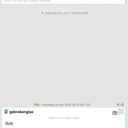
Been haunted by a million screams
▼ Advertentie door Refinery89
• dinsdag 30 juni 2026 @ 22:46 • 23
gebrokenglas
Half human, half coffee
Bolk.