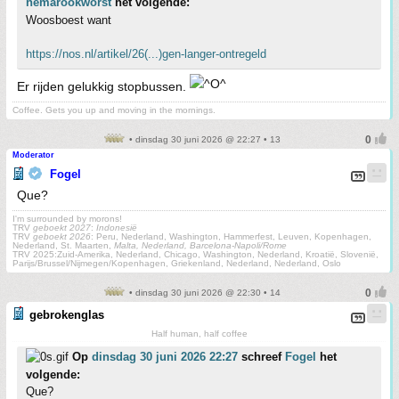
hemarookworst
het volgende:
Woosboest want
https://nos.nl/artikel/26(...)gen-langer-ontregeld
Er rijden gelukkig stopbussen.
Coffee. Gets you up and moving in the mornings.
• dinsdag 30 juni 2026 @ 22:27 • 13
Moderator
Fogel
Que?
I'm surrounded by morons!
TRV
geboekt 2027
:
Indonesië
TRV
geboekt 2026
: Peru, Nederland, Washington, Hammerfest, Leuven, Kopenhagen,
Nederland, St. Maarten,
Malta, Nederland, Barcelona-Napoli/Rome
TRV 2025:Zuid-Amerika, Nederland, Chicago, Washington, Nederland, Kroatië, Slovenië,
Parijs/Brussel/Nijmegen/Kopenhagen, Griekenland, Nederland, Nederland, Oslo
• dinsdag 30 juni 2026 @ 22:30 • 14
gebrokenglas
Half human, half coffee
Op
dinsdag 30 juni 2026 22:27
schreef
Fogel
het
volgende:
Que?