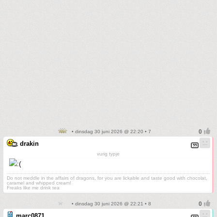
• dinsdag 30 juni 2026 @ 22:20 • 7
drakin
vurig typje
Do not meddle in the affairs of dragons, for you are lickable and taste good with chocolat,
caramel and whipped cream!
Freaks like me drink tea
• dinsdag 30 juni 2026 @ 22:21 • 8
marc0871