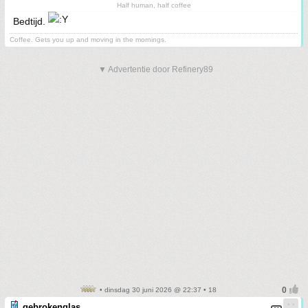
Half human, half coffee
Bedtijd.
Coffee. Gets you up and moving in the mornings.
▼ Advertentie door Refinery89
• dinsdag 30 juni 2026 @ 22:37 • 18
gebrokenglas