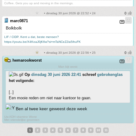
Coffee. Gets you up and moving in the mornings.
• dinsdag 30 juni 2026 @ 22:52 • 24
marc0871
Bolkbolk
LIF / CIDP. Kent u dat, beste mensen?
https://youtu.be/X4KoaJ0jK6w?si=mTaNCeZ2ia5ihuFK
• dinsdag 30 juni 2026 @ 22:56 • 25
hemarookworst
Man bijt worst
Op
dinsdag 30 juni 2026 22:41
schreef
gebrokenglas
het volgende:
[..]
Een mooie reden om niet naar kantoor te gaan.
Ben al twee keer geweest deze week
Uw ADH vitamine Worst
Met vriendelijke groenten
1
2
3
4
5
6
7
8
9
10
11