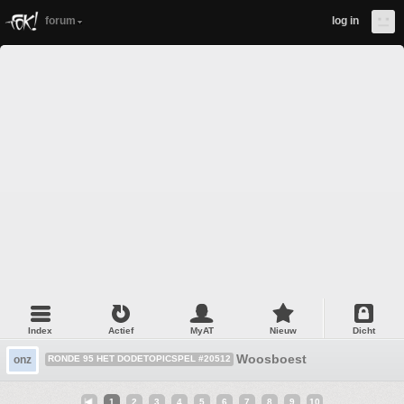
forum
log in
Index
Actief
MyAT
Nieuw
Dicht
Woosboest
onz
RONDE 95 HET DODETOPICSPEL #20512
1
2
3
4
5
6
7
8
9
10