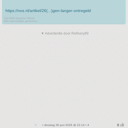
https://nos.nl/artikel/26(...)gen-langer-ontregeld
Uw ADH vitamine Worst
Met vriendelijke groenten
▼ Advertentie door Refinery89
• dinsdag 30 juni 2026 @ 22:14 • 4