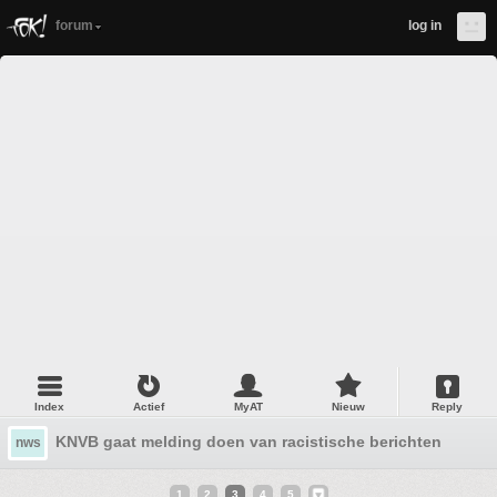
forum
log in
Index
Actief
MyAT
Nieuw
Reply
KNVB gaat melding doen van racistische berichten aan Or
nws
1
2
3
4
5