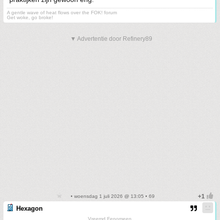
A gentle wave of heat flows over the FOK! forum
Get woke, go broke!
▼ Advertentie door Refinery89
• woensdag 1 juli 2026 @ 13:05 • 69
Hexagon
Vreemd Fenomeen