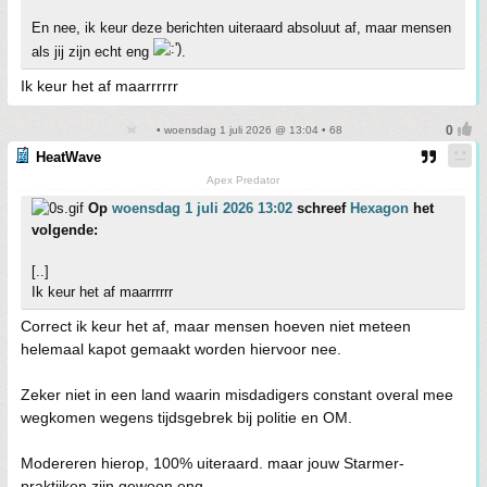
En nee, ik keur deze berichten uiteraard absoluut af, maar mensen
als jij zijn echt eng
.
Ik keur het af maarrrrrr
• woensdag 1 juli 2026 @ 13:04 • 68
HeatWave
Apex Predator
Op
woensdag 1 juli 2026 13:02
schreef
Hexagon
het
volgende:
[..]
Ik keur het af maarrrrrr
Correct ik keur het af, maar mensen hoeven niet meteen
helemaal kapot gemaakt worden hiervoor nee.
Zeker niet in een land waarin misdadigers constant overal mee
wegkomen wegens tijdsgebrek bij politie en OM.
Modereren hierop, 100% uiteraard. maar jouw Starmer-
praktijken zijn gewoon eng.