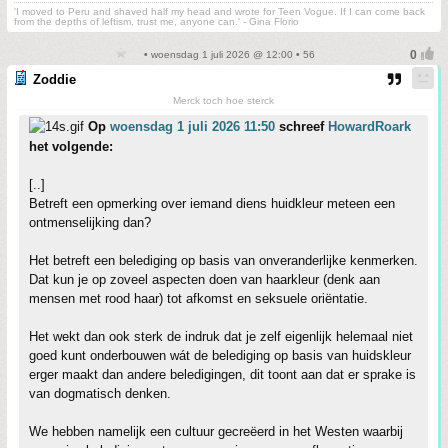
'I moved to Peru and shaved half my head and wrote for Teen Vogue. If I can come back
from the depths of leftism, trust me, anyone can.' - Gina Florio
• woensdag 1 juli 2026 @ 12:00 • 56
Zoddie
Merck toch hoe sterck
Op
woensdag 1 juli 2026 11:50
schreef
HowardRoark
het volgende:
[..]
Betreft een opmerking over iemand diens huidkleur meteen een
ontmenselijking dan?
Het betreft een belediging op basis van onveranderlijke kenmerken.
Dat kun je op zoveel aspecten doen van haarkleur (denk aan
mensen met rood haar) tot afkomst en seksuele oriëntatie.
Het wekt dan ook sterk de indruk dat je zelf eigenlijk helemaal niet
goed kunt onderbouwen wát de belediging op basis van huidskleur
erger maakt dan andere beledigingen, dit toont aan dat er sprake is
van dogmatisch denken.
We hebben namelijk een cultuur gecreëerd in het Westen waarbij