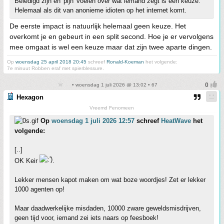
Beledigd zijn en 'pijn' voelen over wat iemand zegt is een keuze.
Helemaal als dit van anonieme idioten op het internet komt.
De eerste impact is natuurlijk helemaal geen keuze. Het
overkomt je en gebeurt in een split second. Hoe je er vervolgens
mee omgaat is wel een keuze maar dat zijn twee aparte dingen.
Op
woensdag 25 april 2018 20:45
schreef
Ronald-Koeman
het volgende:
7e minuut Robben eraf met spierblessure.
• woensdag 1 juli 2026 @ 13:02 • 67
Hexagon
Vreemd Fenomeen
Op
woensdag 1 juli 2026 12:57
schreef
HeatWave
het
volgende:
[..]
OK Keir
.
Lekker mensen kapot maken om wat boze woordjes! Zet er lekker
1000 agenten op!
Maar daadwerkelijke misdaden, 10000 zware geweldsmisdrijven,
geen tijd voor, iemand zei iets naars op feesboek!