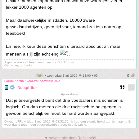
Lekker mensen kapot maken om wat boze woordjes! Zet er
lekker 1000 agenten op!
Maar daadwerkelijke misdaden, 10000 zware
geweldsmisdrijven, geen tijd voor, iemand zei iets naars op
feesboek!
En nee, ik keur deze berichten uiteraard absoluut af, maar
mensen als jij zijn echt eng
.
A gentle wave of heat flows over the FOK! forum
Get woke, go broke!
• woensdag 1 juli 2026 @ 13:00 • 65
Forum Admin / Grootste Aanwinst 2022
Netsplitter
#jesuisMasi
Dat je teleurgesteld bent dat drie voetballers mis schieten is
logisch. Om dan meteen die drie racistisch te bejegenen is
gewoon belachelijk en moet keihard worden aangepakt.
OxygeneFRL-vrijdag 8 mei 2020 @ 08:52:59: Ik had een pleuris hekel aan je maar nu ik
weet dat je tegen een vuurwerkverbod ben, hou ik van je.
▼ Advertentie door Refinery89