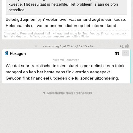
kwestie. Het resultaat is hetzelfde. Het probleem is aan de bron
hetzelfde.
Beledigd zijn en 'pijn' voelen over wat iemand zegt is een keuze.
Helemaal als dit van anonieme idioten op het internet komt.
'I moved to Peru and shaved half my head and wrote for Teen Vogue. If I can come back
from the depths of leftism, trust me, anyone can.' - Gina Florio
• woensdag 1 juli 2026 @ 12:55 • 62
Hexagon
Vreemd Fenomeen
Wie dat soort racistische teksten stuurt is per definitie een totale
mongool en kan het beste eens flink worden aangepakt.
Gewoon flink financieel uitkleden die lui zonder uitzondering.
▼ Advertentie door Refinery89