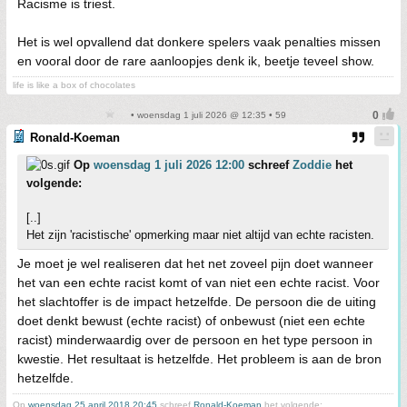
Racisme is triest.
Het is wel opvallend dat donkere spelers vaak penalties missen
en vooral door de rare aanloopjes denk ik, beetje teveel show.
life is like a box of chocolates
• woensdag 1 juli 2026 @ 12:35 • 59
Ronald-Koeman
Op
woensdag 1 juli 2026 12:00
schreef
Zoddie
het
volgende:
[..]
Het zijn 'racistische' opmerking maar niet altijd van echte racisten.
Je moet je wel realiseren dat het net zoveel pijn doet wanneer
het van een echte racist komt of van niet een echte racist. Voor
het slachtoffer is de impact hetzelfde. De persoon die de uiting
doet denkt bewust (echte racist) of onbewust (niet een echte
racist) minderwaardig over de persoon en het type persoon in
kwestie. Het resultaat is hetzelfde. Het probleem is aan de bron
hetzelfde.
Op
woensdag 25 april 2018 20:45
schreef
Ronald-Koeman
het volgende: