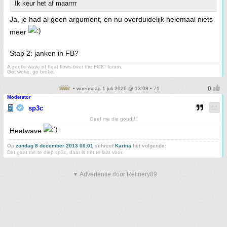
Ik keur het af maarrrr
Ja, je had al geen argument, en nu overduidelijk helemaal niets
meer
Stap 2: janken in FB?
A gentle wave of heat flows over the FOK! forum
Get woke, go broke!
• woensdag 1 juli 2026 @ 13:08 • 71
Moderator
sp3c
Geef me die goud!!!
Heatwave
Op
zondag 8 december 2013 00:01
schreef
Karina
het volgende:
Dat gaat me te diep sp3c, daar is het te laat voor.
▼ Advertentie door Refinery89