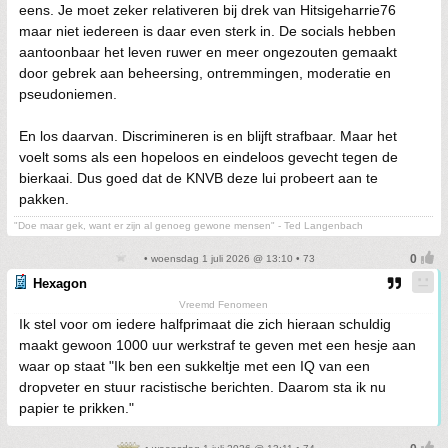
eens. Je moet zeker relativeren bij drek van Hitsigeharrie76
maar niet iedereen is daar even sterk in. De socials hebben
aantoonbaar het leven ruwer en meer ongezouten gemaakt
door gebrek aan beheersing, ontremmingen, moderatie en
pseudoniemen.
En los daarvan. Discrimineren is en blijft strafbaar. Maar het
voelt soms als een hopeloos en eindeloos gevecht tegen de
bierkaai. Dus goed dat de KNVB deze lui probeert aan te
pakken.
"Doe maar gek, want er zijn al genoeg gewone mensen" - Ted Langenbach
• woensdag 1 juli 2026 @ 13:10 • 73
Hexagon
Vreemd Fenomeen
Ik stel voor om iedere halfprimaat die zich hieraan schuldig
maakt gewoon 1000 uur werkstraf te geven met een hesje aan
waar op staat "Ik ben een sukkeltje met een IQ van een
dropveter en stuur racistische berichten. Daarom sta ik nu
papier te prikken."