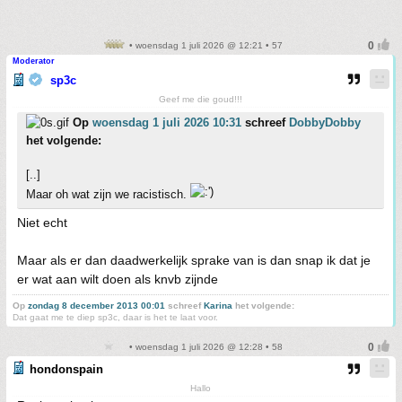
• woensdag 1 juli 2026 @ 12:21 • 57
Moderator
sp3c
Geef me die goud!!!
Op
woensdag 1 juli 2026 10:31
schreef
DobbyDobby
het volgende:
[..]
Maar oh wat zijn we racistisch.
Niet echt
Maar als er dan daadwerkelijk sprake van is dan snap ik dat je
er wat aan wilt doen als knvb zijnde
Op
zondag 8 december 2013 00:01
schreef
Karina
het volgende:
Dat gaat me te diep sp3c, daar is het te laat voor.
• woensdag 1 juli 2026 @ 12:28 • 58
hondonspain
Hallo