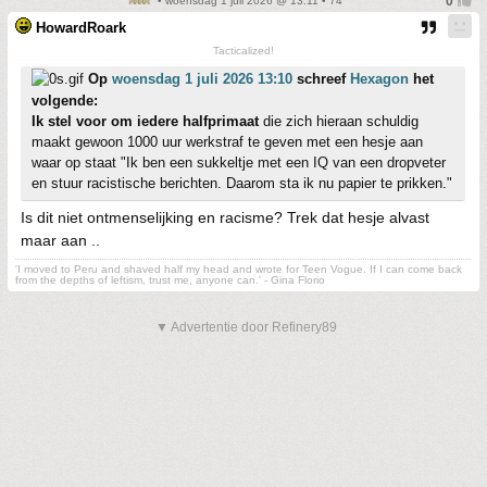
• woensdag 1 juli 2026 @ 13:11 • 74
HowardRoark
Tacticalized!
Op
woensdag 1 juli 2026 13:10
schreef
Hexagon
het
volgende:
Ik stel voor om iedere halfprimaat
die zich hieraan schuldig
maakt gewoon 1000 uur werkstraf te geven met een hesje aan
waar op staat "Ik ben een sukkeltje met een IQ van een dropveter
en stuur racistische berichten. Daarom sta ik nu papier te prikken."
Is dit niet ontmenselijking en racisme? Trek dat hesje alvast
maar aan ..
'I moved to Peru and shaved half my head and wrote for Teen Vogue. If I can come back
from the depths of leftism, trust me, anyone can.' - Gina Florio
▼ Advertentie door Refinery89