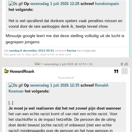
Op
woensdag 1 juli 2026 12:28
schreef
hondonspain
het volgende:
Het is wel opvallend dat donkere spelers vaak penalties missen en
vooral door de rare aanloopjes denk ik, beetje teveel show.
Minuutje google leert me dat deze stelling vollodig uit de lucht is
gegrepen jongens
Op
zondag 8 december 2013 00:01
schreef
Karina
het volgende:
Dat gaat me te diep sp3c, daar is het te laat voor.
• woensdag 1 juli 2026 @ 12:51 • 61
HowardRoark
Tacticalized!
Op
woensdag 1 juli 2026 12:35
schreef
Ronald-
Koeman
het volgende:
[..]
Je moet je wel realiseren dat het net zoveel pijn doet wanneer
het van een echte racist komt of van niet een echte racist. Voor
het slachtoffer is de impact hetzelfde. De persoon die de uiting
doet denkt bewust (echte racist) of onbewust (niet een echte
racist) minderwaardig over de persoon en het type persoon in