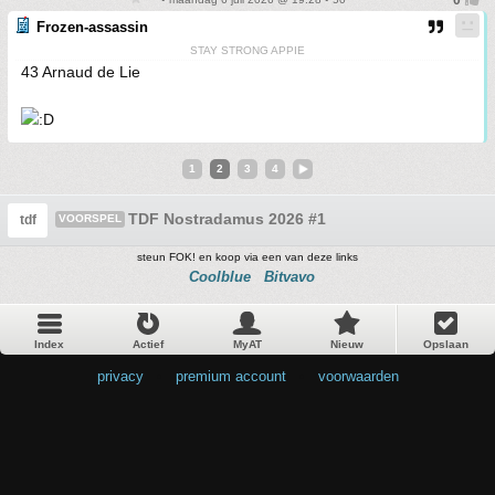
Frozen-assassin
STAY STRONG APPIE
43 Arnaud de Lie
1
2
3
4
TDF Nostradamus 2026 #1
tdf
VOORSPEL
steun FOK! en koop via een van deze links
Coolblue
Bitvavo
Index
Actief
MyAT
Nieuw
Opslaan
privacy
•
premium account
•
voorwaarden