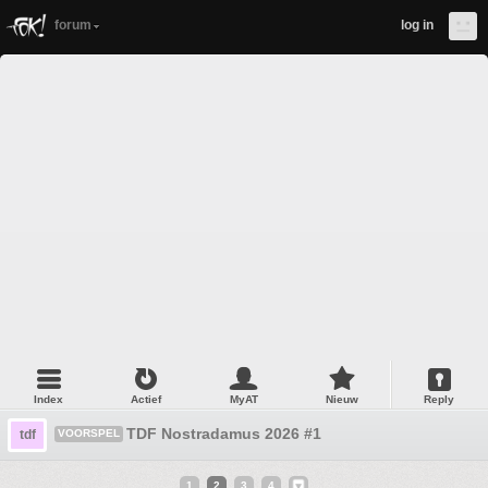
forum
log in
Index
Actief
MyAT
Nieuw
Reply
TDF Nostradamus 2026 #1
tdf
VOORSPEL
1
2
3
4