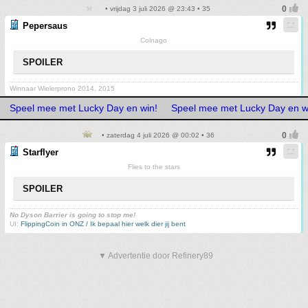
• vrijdag 3 juli 2026 @ 23:43 • 35
Pepersaus
Colnago
SPOILER
Winnaar Wielerprono 2014, 2015
Speel mee met Lucky Day en win!
Speel mee met Lucky Day en w
• zaterdag 4 juli 2026 @ 00:02 • 36
Starflyer
Flies to the stars
SPOILER
No Dyson Barrier is going to stop me!
UI:
FlippingCoin in ONZ / Ik bepaal hier welk dier jij bent
▼ Advertentie door Refinery89