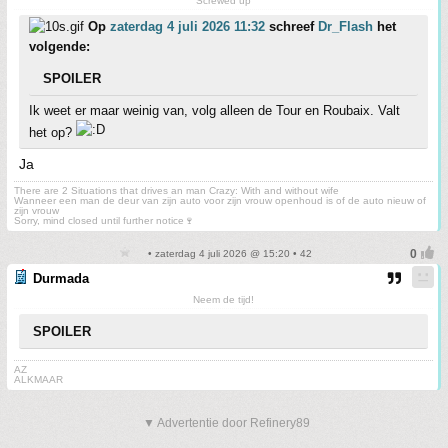
Screwed up
Op
zaterdag 4 juli 2026 11:32
schreef
Dr_Flash
het
volgende:
SPOILER
Ik weet er maar weinig van, volg alleen de Tour en Roubaix. Valt
het op?
Ja
There are 2 Situations that drives an man Crazy: With and without wife
Wanneer een man de deur van zijn auto voor zijn vrouw openhoud is of de auto nieuw of
zijn vrouw
Sorry, mind closed until further notice🍷
• zaterdag 4 juli 2026 @ 15:20 • 42
Durmada
Neem de tijd!
SPOILER
AZ
ALKMAAR
▼ Advertentie door Refinery89