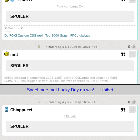
Pino van Luna O+
SPOILER
❤ DeLuna ❤
-------
De FOK! Custom CSS-tool
-
Top 2000 Stats
-
FPCL-uitslagen
• zaterdag 4 juli 2026 @ 16:21 • 45
mitt
SPOILER
[b\]Op dinsdag 9 september 2003 13:57 schreef Dr.Daggla het volgende:\[/b\]
[13:57:43] <@Daggla> ik weet ei'k ook niet wie corleone is.. Uit ER ofzo?
Speel mee met Lucky Day en win!
Unibet
• zaterdag 4 juli 2026 @ 16:32 • 46
Chiappucci
Il Diavolo
SPOILER