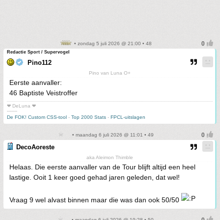
• zondag 5 juli 2026 @ 21:00 • 48
Redactie Sport / Supervogel
Pino112
Pino van Luna O+
Eerste aanvaller:
46 Baptiste Veistroffer
❤ DeLuna ❤
-------
De FOK! Custom CSS-tool
-
Top 2000 Stats
-
FPCL-uitslagen
• maandag 6 juli 2026 @ 11:01 • 49
DecoAoreste
aka Aleimon Thimble
Helaas. Die eerste aanvaller van de Tour blijft altijd een heel
lastige. Ooit 1 keer goed gehad jaren geleden, dat wel!
Vraag 9 wel alvast binnen maar die was dan ook 50/50
• maandag 6 juli 2026 @ 19:28 • 50