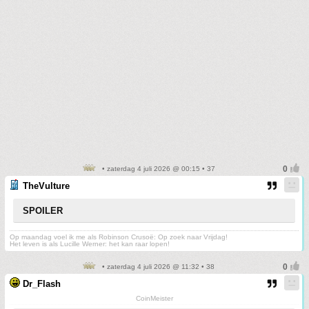
• zaterdag 4 juli 2026 @ 00:15 • 37
TheVulture
SPOILER
Op maandag voel ik me als Robinson Crusoë: Op zoek naar Vrijdag!
Het leven is als Lucille Werner: het kan raar lopen!
• zaterdag 4 juli 2026 @ 11:32 • 38
Dr_Flash
CoinMeister