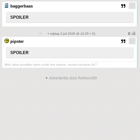
baggerbaas
SPOILER
• vrijdag 3 juli 2026 @ 14:35 • 31
pipster
SPOILER
Well, what possible harm could one insane, mutant tentacle do?
▼ Advertentie door Refinery89