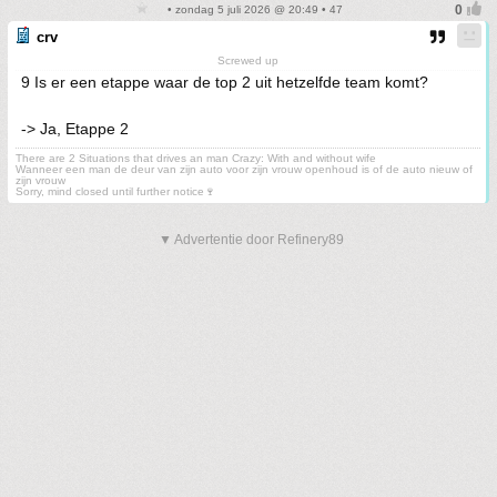
• zondag 5 juli 2026 @ 20:49 • 47
crv
Screwed up
9 Is er een etappe waar de top 2 uit hetzelfde team komt?
-> Ja, Etappe 2
There are 2 Situations that drives an man Crazy: With and without wife
Wanneer een man de deur van zijn auto voor zijn vrouw openhoud is of de auto nieuw of
zijn vrouw
Sorry, mind closed until further notice🍷
▼ Advertentie door Refinery89