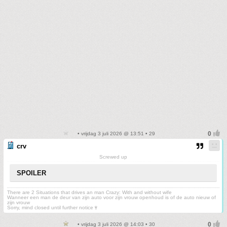
• vrijdag 3 juli 2026 @ 13:51 • 29
crv
Screwed up
SPOILER
There are 2 Situations that drives an man Crazy: With and without wife
Wanneer een man de deur van zijn auto voor zijn vrouw openhoud is of de auto nieuw of
zijn vrouw
Sorry, mind closed until further notice🍷
• vrijdag 3 juli 2026 @ 14:03 • 30