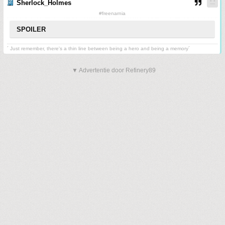
Sherlock_Holmes
#freenarnia
SPOILER
´ Just remember, there's a thin line between being a hero and being a memory´
▼ Advertentie door Refinery89