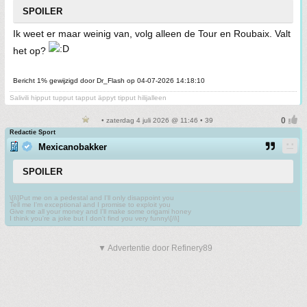
SPOILER
Ik weet er maar weinig van, volg alleen de Tour en Roubaix. Valt
het op?
Bericht 1% gewijzigd door Dr_Flash op 04-07-2026 14:18:10
Salivili hipput tupput tapput äppyt tipput hilijalleen
• zaterdag 4 juli 2026 @ 11:46 • 39
Redactie Sport
Mexicanobakker
SPOILER
\[i\]Put me on a pedestal and I'll only disappoint you
Tell me I'm exceptional and I promise to exploit you
Give me all your money and I'll make some origami honey
I think you're a joke but I don't find you very funny\[/i\]
▼ Advertentie door Refinery89