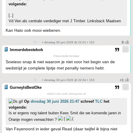
volgende:
[..]
Vd Ven als centrale verdediger met J Timber. Linksback Maatsen
Kan Hato ook mooi wieberen.
• dinsdag 30 juni 2026 @ 22:01 • 152
Immerdebestebob
Frikandellenfetisjist
Sowieso snap ik niet waarom je niet voor het begin van de
wedstrijd je complete lijstje met penalty nemers hebt.
• dinsdag 30 juni 2026 @ 22:04 • 153
GurneyIsBestOke
rekent een pak winegums af
Op
dinsdag 30 juni 2026 21:47
schreef
TLC
het
volgende:
Is er ergens nog talent buiten Kees Smit die we komende jaren in
Oranje mogen verwachten ?
Van Feyenoord in ieder geval Read (daar twijfel ik bijna niet