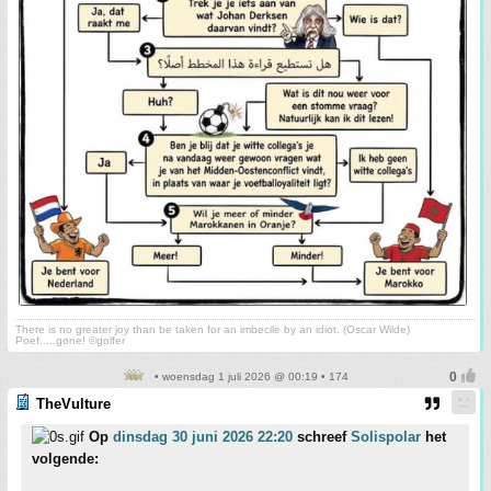
There is no greater joy than be taken for an imbecile by an idiot. (Oscar Wilde)
Poef.....gone! ©golfer
• woensdag 1 juli 2026 @ 00:19 • 174
TheVulture
Op
dinsdag 30 juni 2026 22:20
schreef
Solispolar
het
volgende: