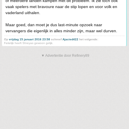
of meerdere landen kampen met dit probleem. Ik zie toch ook
vaak spelers met bravoure naar de stip lopen en voor volk en
vaderland uithalen.
Maar goed, dan moet je dus last-minute opzoek naar
vervangers die eigenlijk in alles minder zijn, maar wel durven.
Op
vrijdag 15 januari 2016 23:58
schreef
Ajacied422
het volgende:
Feitelijk heeft Shreyas gewoon gelijk.
▼ Advertentie door Refinery89