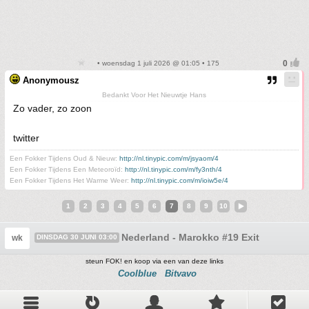
• woensdag 1 juli 2026 @ 01:05 • 175
Anonymousz
Bedankt Voor Het Nieuwtje Hans
Zo vader, zo zoon
twitter
Een Fokker Tijdens Oud & Nieuw:
http://nl.tinypic.com/m/jsyaom/4
Een Fokker Tijdens Een Meteoroïd:
http://nl.tinypic.com/m/fy3nth/4
Een Fokker Tijdens Het Warme Weer:
http://nl.tinypic.com/m/ioiw5e/4
1
2
3
4
5
6
7
8
9
10
Nederland - Marokko #19 Exit
wk
DINSDAG 30 JUNI 03:00
steun FOK! en koop via een van deze links
Coolblue
Bitvavo