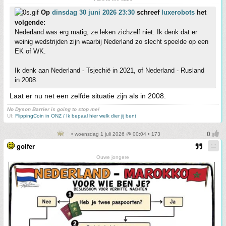
Op
dinsdag 30 juni 2026 23:30
schreef
luxerobots
het
volgende:
Nederland was erg matig, ze leken zichzelf niet. Ik denk dat er
weinig wedstrijden zijn waarbij Nederland zo slecht speelde op een
EK of WK.
Ik denk aan Nederland - Tsjechië in 2021, of Nederland - Rusland
in 2008.
Laat er nu net een zelfde situatie zijn als in 2008.
No Dyson Barrier is going to stop me!
UI:
FlippingCoin in ONZ / Ik bepaal hier welk dier jij bent
• woensdag 1 juli 2026 @ 00:04 • 173
golfer
Ouwe jongere