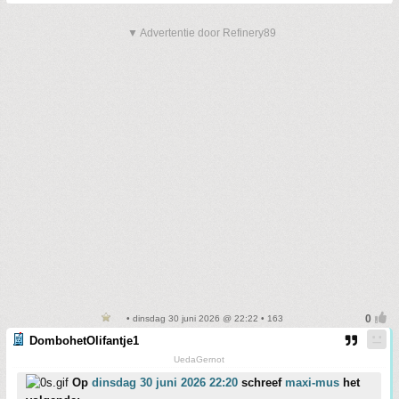
▼ Advertentie door Refinery89
• dinsdag 30 juni 2026 @ 22:22 • 163
DombohetOlifantje1
UedaGernot
Op
dinsdag 30 juni 2026 22:20
schreef
maxi-mus
het