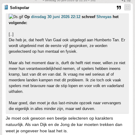
• dinsdag 30 juni 2026 @ 22:20 • 162
Solispolar
Op
dinsdag 30 juni 2026 22:12
schreef
Shreyas
het
volgende:
[..]
Die heb je, dat heeft Van Gaal ook uitgelegd aan Humberto Tan. Er
wordt uitgebreid met de eerste vijf gesproken, ze worden
geselecteerd op hun mentaal en fysiek.
Maar als het moment daar is, durft de helft niet meer, willen ze niet
meer hun verantwoordelijkheid nemen, of spelers hebben ineens
kramp, last van dit en van dat. Ik vraag me wel serieus af of
meerdere landen kampen met dit probleem. Ik zie toch ook vaak
spelers met bravoure naar de stip lopen en voor volk en vaderland
uithalen.
Maar goed, dan moet je dus last-minute opzoek naar vervangers
die eigenlijk in alles minder zijn, maar wel durven.
Je moet ook gewoon een beetje selecteren op karakters
natuurlijk. Als van Dijk en de Jong de kar moeten trekken dan
weet je ongeveer hoe laat het is.