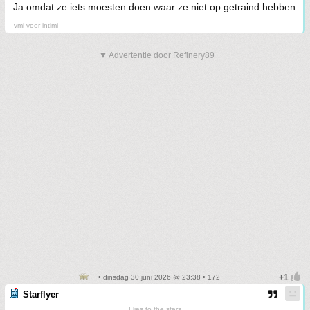
Ja omdat ze iets moesten doen waar ze niet op getraind hebben
- vmi voor intimi -
▼ Advertentie door Refinery89
• dinsdag 30 juni 2026 @ 23:38 • 172
Starflyer
Flies to the stars