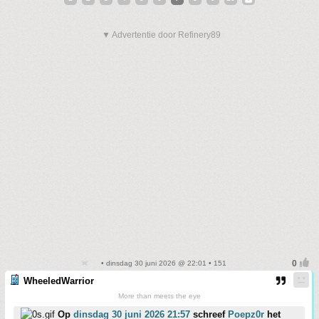
▼ Advertentie door Refinery89
• dinsdag 30 juni 2026 @ 22:01 • 151
WheeledWarrior
More than meets the eye
Op
dinsdag 30 juni 2026 21:57
schreef
Poepz0r
het