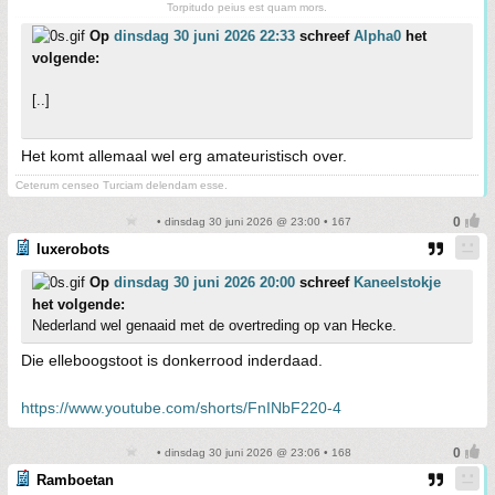
Torpitudo peius est quam mors.
Op
dinsdag 30 juni 2026 22:33
schreef
Alpha0
het
volgende:
[..]
Het komt allemaal wel erg amateuristisch over.
Ceterum censeo Turciam delendam esse.
• dinsdag 30 juni 2026 @ 23:00 • 167
luxerobots
Op
dinsdag 30 juni 2026 20:00
schreef
Kaneelstokje
het volgende:
Nederland wel genaaid met de overtreding op van Hecke.
Die elleboogstoot is donkerrood inderdaad.
https://www.youtube.com/shorts/FnINbF220-4
• dinsdag 30 juni 2026 @ 23:06 • 168
Ramboetan