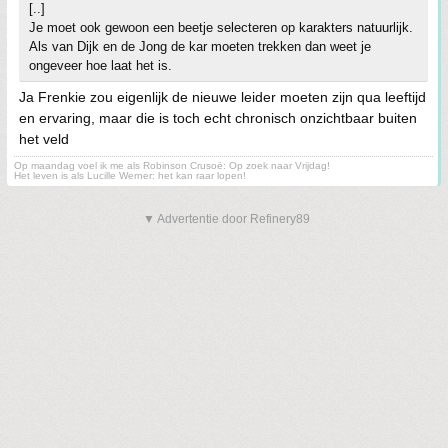
[..]
Je moet ook gewoon een beetje selecteren op karakters natuurlijk.
Als van Dijk en de Jong de kar moeten trekken dan weet je
ongeveer hoe laat het is.
Ja Frenkie zou eigenlijk de nieuwe leider moeten zijn qua leeftijd
en ervaring, maar die is toch echt chronisch onzichtbaar buiten
het veld
Op maandag voel ik me als Robinson Crusoë: Op zoek naar Vrijdag!
Het leven is als Lucille Werner: het kan raar lopen!
▼ Advertentie door Refinery89