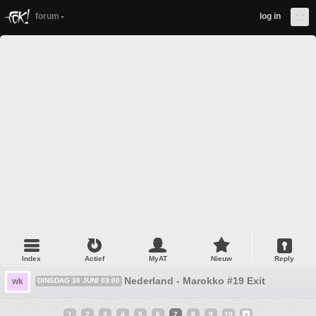
forum
log in
Index
Actief
MyAT
Nieuw
Reply
Nederland - Marokko #19 Exit
wk
DINSDAG 30 JUNI 03:00
1
2
3
4
5
6
7
8
9
10