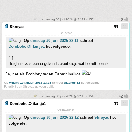
• dinsdag 30 juni 2026 @ 22:12 • 157
Shreyas
De beste
Op
dinsdag 30 juni 2026 22:11
schreef
DombohetOlifantje1
het volgende:
[..]
Berghuis was een ongekend zekerheidje wat betreft penals.
Ja, net als Brobbey tegen Panathinaikos
Op
vrijdag 15 januari 2016 23:58
schreef
Ajacied422
het volgende:
Feitelijk heeft Shreyas gewoon gelijk.
• dinsdag 30 juni 2026 @ 22:16 • 158
DombohetOlifantje1
UedaGernot
Op
dinsdag 30 juni 2026 22:12
schreef
Shreyas
het
volgende: