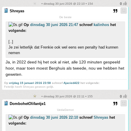
• dinsdag 30 juni 2026 @ 22:10 • 154
Shreyas
De beste
Op
dinsdag 30 juni 2026 21:47
schreef
kalinhos
het
volgende:
[..]
Je zei letterlijk dat Frenkie ook wel eens een penalty had kunnen
nemen
Ja, in 2022 deed hij het ook al niet, alle 120 minuten gespeeld
hoor, maar toen moest Berghuis als tweede, nou we hebben het
geweten.
Op
vrijdag 15 januari 2016 23:58
schreef
Ajacied422
het volgende:
Feitelijk heeft Shreyas gewoon gelijk.
• dinsdag 30 juni 2026 @ 22:11 • 155
DombohetOlifantje1
UedaGernot
Op
dinsdag 30 juni 2026 22:10
schreef
Shreyas
het
volgende: