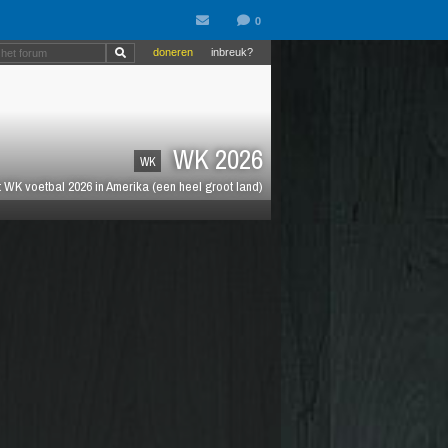
doneren
inbreuk?
WK 2026
WK
 WK voetbal 2026 in Amerika (een heel groot land)