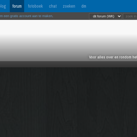
log
forum
fotoboek
chat
zoeken
dm
om een gratis account aan te maken
.
Voor alles over en rondom het