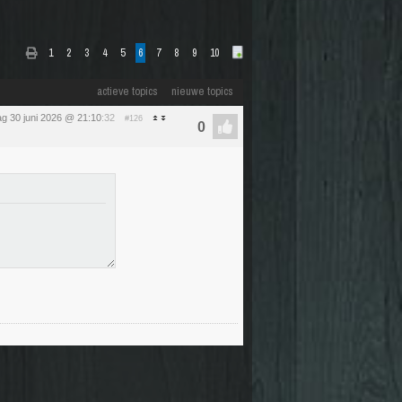
1
2
3
4
5
6
7
8
9
10
actieve topics
nieuwe topics
ag 30 juni 2026 @ 21:10
:32
#126