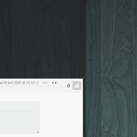
ag 30 juni 2026 @ 21:12
:12
#127