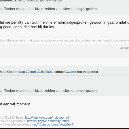
efoneerd, kijkt constant strak naar de bal
an Timber was ronduit bizar, zelden zo’n slechte pingel gezien
dat die penalty van Summerville er normaalgesproken gewoon in gaat omdat d
g goed, geen idee hoe hij dat las.
bout the internet is that you can just say anything, put it in quotes, and attribute it to anyone
dinsd
Op
dinsdag 30 juni 2026 20:21
schreef
Caland
het volgende:
an Timber was ronduit bizar, zelden zo’n slechte pingel gezien
ht een wtf moment
dens Oud & Nieuw:
http://nl.tinypic.com/m/jsyaom/4
ens Een Meteoroïd:
http://nl.tinypic.com/m/fy3nth/4
dens Het Warme Weer:
http://nl.tinypic.com/m/ioiw5e/4