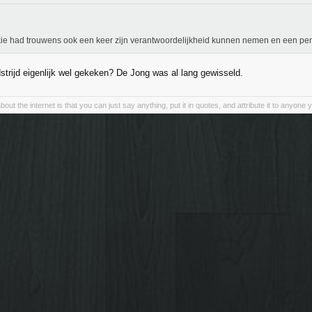
ie had trouwens ook een keer zijn verantwoordelijkheid kunnen nemen en een pe
strijd eigenlijk wel gekeken? De Jong was al lang gewisseld.
bout the internet is that you can just say anything, put it in quotes, and attribute it to anyone