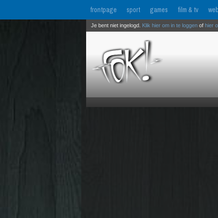
frontpage
sport
games
film & tv
web
Je bent niet ingelogd.
Klik hier om in te loggen
of
hier 