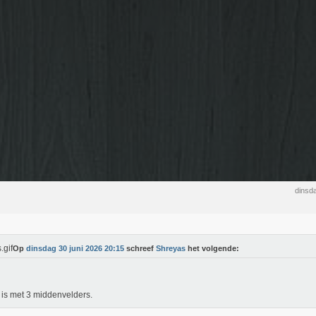
dinsd
Op
dinsdag 30 juni 2026 20:15
schreef
Shreyas
het volgende:
 is met 3 middenvelders.