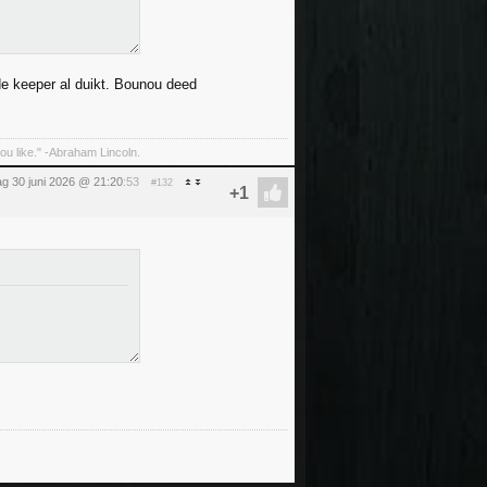
e keeper al duikt. Bounou deed
 you like." -Abraham Lincoln.
ag 30 juni 2026 @ 21:20
:53
#132