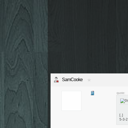
SamCooke
quote:
[..]
5-3-2