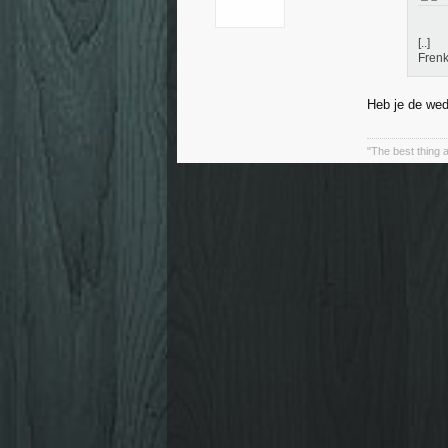
[..]
Frenk
Heb je de wed
"The best thing a