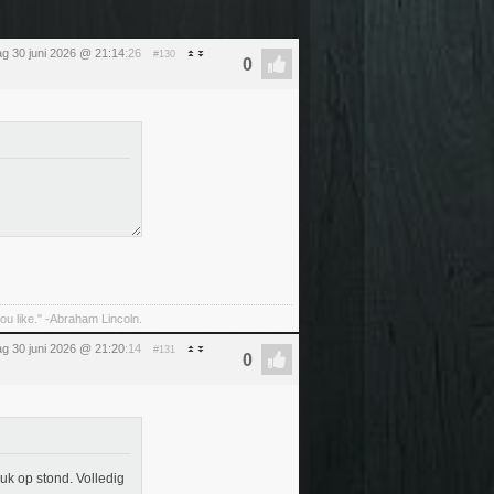
ag 30 juni 2026 @ 21:14
:26
#130
 you like." -Abraham Lincoln.
ag 30 juni 2026 @ 21:20
:14
#131
ruk op stond. Volledig