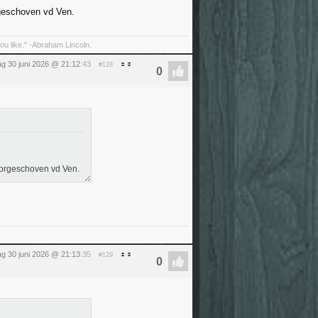
rgeschoven vd Ven.
 you like." -Abraham Lincoln.
ag 30 juni 2026 @ 21:12
:43
#128
doorgeschoven vd Ven.
ag 30 juni 2026 @ 21:13
:35
#129