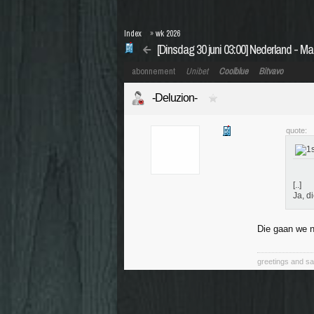
Index
»
wk 2026
[Dinsdag 30 juni 03:00] Nederland - Ma
abonnement
Unibet
Coolblue
Bitvavo
-Deluzion-
quote:
[..]
Ja, d
Die gaan we n
greetings and sa