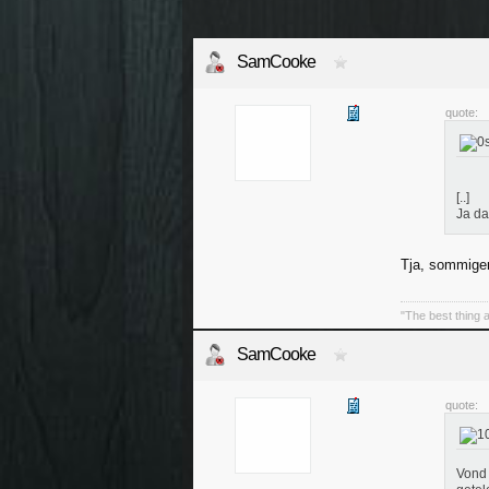
SamCooke
quote:
[..]
Ja da
Tja, sommigen
"The best thing a
SamCooke
quote:
Vond 