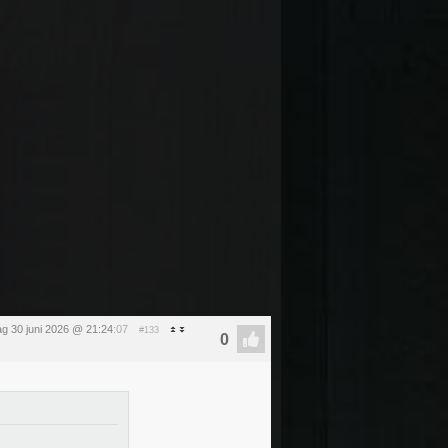
ag 30 juni 2026 @ 21:24
:07
#133