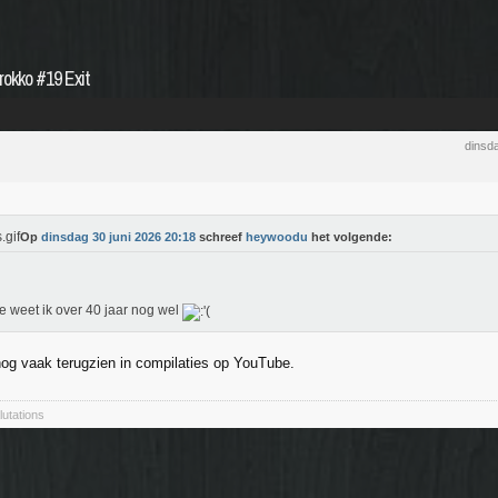
rokko #19 Exit
dinsd
Op
dinsdag 30 juni 2026 20:18
schreef
heywoodu
het volgende:
ie weet ik over 40 jaar nog wel
og vaak terugzien in compilaties op YouTube.
lutations