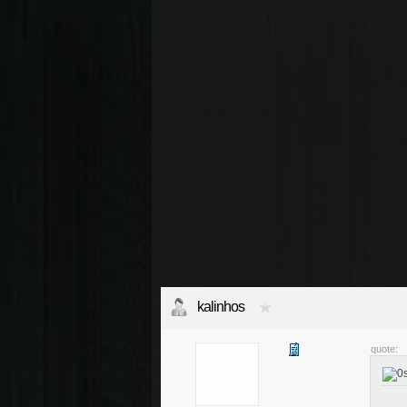
kalinhos
quote: