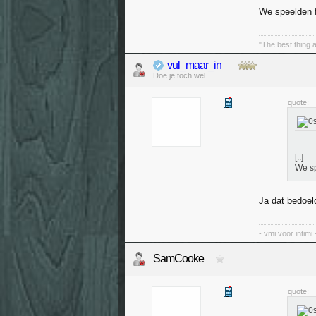
We speelden f
"The best thing a
vul_maar_in
Doe je toch wel...
quote:
[..]
We sp
Ja dat bedoel
- vmi voor intimi 
SamCooke
quote: