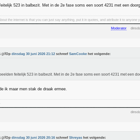
eitelijk 523 in balbezit. Met in de 2e fase soms een soort 4231 met een doo
bout the internet is that you can just say anything, put it in quotes, and attribute it to anyone
Moderator
dinsd
Op
dinsdag 30 juni 2026 21:12
schreef
SamCooke
het volgende:
eelden feitelijk 523 in balbezit. Met in de 2e fase soms een soort 4231 met een 
de ik maar men stak de draak ermee.
-
dinsd
Op
dinsdag 30 juni 2026 20:16
schreef
Shreyas
het volgende: