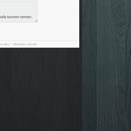
nalty kunnen nemen.
 you like." -Abraham Lincoln.