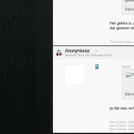
getel
Dat v
Het gekke is 
dat gewoon er
"The best thing a
Anonymousz
Bedankt Voor Het Nieuwtje Hans
quote:
Dat v
ja dat was ec
Een Fokker Tij
Een Fokker Tijd
Een Fokker Tij