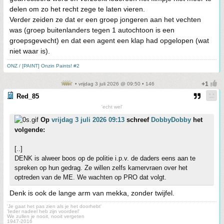
delen om zo het recht zege te laten vieren.
Verder zeiden ze dat er een groep jongeren aan het vechten
was (groep buitenlanders tegen 1 autochtoon is een
groepsgevecht) en dat een agent een klap had opgelopen (wat
niet waar is).
ONZ / [PAINT] Onzin Paints! #2
• vrijdag 3 juli 2026 @ 09:50 • 146
Red_85
'echt wel'
Op
vrijdag 3 juli 2026 09:13
schreef
DobbyDobby
het
volgende:
[..]
DENK is alweer boos op de politie i.p.v. de daders eens aan te
spreken op hun gedrag. Ze willen zelfs kamervraen over het
optreden van de ME. We wachten op PRO dat volgt.
Denk is ook de lange arm van mekka, zonder twijfel.
'Je gaat het pas zien als je het doorhebt'
'Ieder nadeel heb zijn voordeel'
We zullen je nooit, nooit vergeten
1947-2016