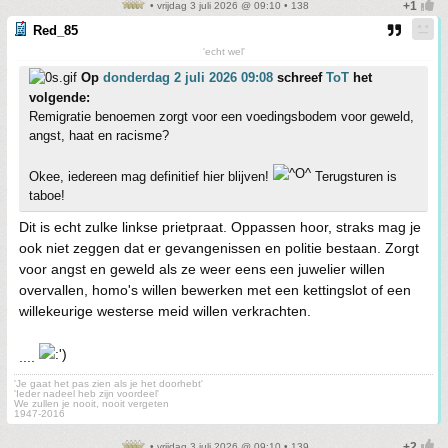
• vrijdag 3 juli 2026 @ 09:10 • 138
Red_85
'echt wel'
Op
donderdag 2 juli 2026 09:08
schreef
ToT
het
volgende:
Remigratie benoemen zorgt voor een voedingsbodem voor geweld,
angst, haat en racisme?
Okee, iedereen mag definitief hier blijven!
Terugsturen is
taboe!
Dit is echt zulke linkse prietpraat. Oppassen hoor, straks mag je
ook niet zeggen dat er gevangenissen en politie bestaan. Zorgt
voor angst en geweld als ze weer eens een juwelier willen
overvallen, homo's willen bewerken met een kettingslot of een
willekeurige westerse meid willen verkrachten.
....
'Je gaat het pas zien als je het doorhebt'
'Ieder nadeel heb zijn voordeel'
We zullen je nooit, nooit vergeten
1947-2016
• vrijdag 3 juli 2026 @ 09:10 • 139