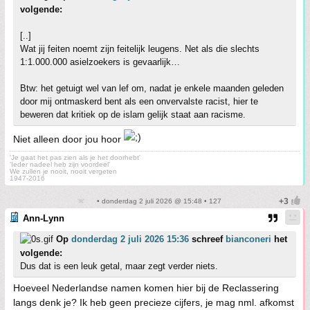
volgende:
[..]
Wat jij feiten noemt zijn feitelijk leugens. Net als die slechts
1:1.000.000 asielzoekers is gevaarlijk…
Btw: het getuigt wel van lef om, nadat je enkele maanden geleden
door mij ontmaskerd bent als een onvervalste racist, hier te
beweren dat kritiek op de islam gelijk staat aan racisme.
Niet alleen door jou hoor
'Je gaat het pas zien als je het doorhebt'
'Ieder nadeel heb zijn voordeel'
We zullen je nooit, nooit vergeten
1947-2016
• donderdag 2 juli 2026 @ 15:48 • 127
Ann-Lynn
Op
donderdag 2 juli 2026 15:36
schreef
bianconeri
het
volgende:
Dus dat is een leuk getal, maar zegt verder niets.
Hoeveel Nederlandse namen komen hier bij de Reclassering
langs denk je? Ik heb geen precieze cijfers, je mag nml. afkomst