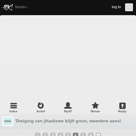
forum
log in
Index
Actief
MyAT
Nieuw
Reply
'Dreiging van jihadisme blijft groot, meerdere aanslagen 
nws
1
2
3
4
5
6
7
8