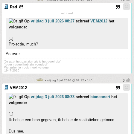
Red_85
'echt wel'
Op
vrijdag 3 juli 2026 08:27
schreef
VEM2012
het
volgende:
[..]
Projectie, much?
As ever.
'Je gaat het pas zien als je het doorhebt'
'Ieder nadeel heb zijn voordeel'
We zullen je nooit, nooit vergeten
1947-2016
• vrijdag 3 juli 2026 @ 09:12 • 140
VEM2012
Op
vrijdag 3 juli 2026 08:33
schreef
bianconeri
het
volgende:
[..]
Ik heb je een bron gegeven, ik heb je de statistieken getoond.
Dus nee.