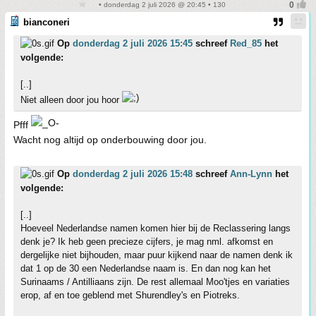
• donderdag 2 juli 2026 @ 20:45 • 130
bianconeri
Op
donderdag 2 juli 2026 15:45
schreef
Red_85
het
volgende:
[..]
Niet alleen door jou hoor
Pfff
Wacht nog altijd op onderbouwing door jou.
Op
donderdag 2 juli 2026 15:48
schreef
Ann-Lynn
het
volgende:
[..]
Hoeveel Nederlandse namen komen hier bij de Reclassering langs
denk je? Ik heb geen precieze cijfers, je mag nml. afkomst en
dergelijke niet bijhouden, maar puur kijkend naar de namen denk ik
dat 1 op de 30 een Nederlandse naam is. En dan nog kan het
Surinaams / Antilliaans zijn. De rest allemaal Moo'tjes en variaties
erop, af en toe geblend met Shurendley's en Piotreks.