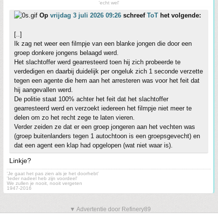
'echt wel'
Op
vrijdag 3 juli 2026 09:26
schreef
ToT
het volgende:
[..]
Ik zag net weer een filmpje van een blanke jongen die door een
groep donkere jongens belaagd werd.
Het slachtoffer werd gearresteerd toen hij zich probeerde te
verdedigen en daarbij duidelijk per ongeluk zich 1 seconde verzette
tegen een agente die hem aan het arresteren was voor het feit dat
hij aangevallen werd.
De politie staat 100% achter het feit dat het slachtoffer
gearresteerd werd en verzoekt iedereen het filmpje niet meer te
delen om zo het recht zege te laten vieren.
Verder zeiden ze dat er een groep jongeren aan het vechten was
(groep buitenlanders tegen 1 autochtoon is een groepsgevecht) en
dat een agent een klap had opgelopen (wat niet waar is).
Linkje?
'Je gaat het pas zien als je het doorhebt'
'Ieder nadeel heb zijn voordeel'
We zullen je nooit, nooit vergeten
1947-2016
▼ Advertentie door Refinery89