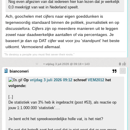
Nog even afgezien van dat iedereen hier kan lezen dat je werkelijk
0,0 meekrijgt van wat in Nederland speelt.
Ach, goochelen met cijfers naar eigen goeddunken is
tegenwoordig standaard binnen de politiek, journalistiek en op
discussiefora. Cijfers zijn op meerdere manieren uit te leggen
zowel naar daadwerkelijke aantallen of via percentages. Je
baseert je dan op DAT cijfer wat voor jou 'standpunt' het beste
uitkomt. Vermoeiend allemaal.
“To destroy a people you must first sever their roots.”
• vrijdag 3 juli 2026 @ 09:18 • 143
bianconeri
Op
vrijdag 3 juli 2026 09:12
schreef
VEM2012
het
volgende:
[..]
De statistiek van 3% heb ik ingebracht (post #53), als reactie op
jouw 1:1.000.000 ‘statistiek’….
Je bent echt het spreekwoordelijke holle vat, is het niet?
En wat dat betreft zegt het veel dat je niet weet dat er een groep