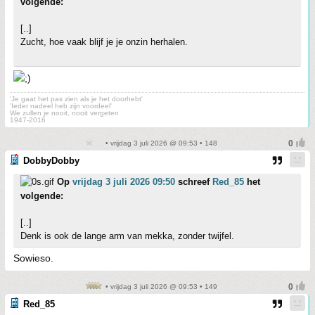
volgende:
[..]
Zucht, hoe vaak blijf je je onzin herhalen.
'Je gaat het pas zien als je het doorhebt'
'Ieder nadeel heb zijn voordeel'
We zullen je nooit, nooit vergeten
1947-2016
• vrijdag 3 juli 2026 @ 09:53 • 148
DobbyDobby
Op
vrijdag 3 juli 2026 09:50
schreef
Red_85
het
volgende:
[..]
Denk is ook de lange arm van mekka, zonder twijfel.
Sowieso.
• vrijdag 3 juli 2026 @ 09:53 • 149
Red_85