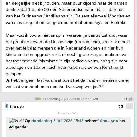
en dergelijke niet bijhouden, maar puur kijkend naar de namen
denk ik dat 1 op de 30 een Nederlandse naam is. En dan nog
kan het Surinaams / Antilliaans zijn. De rest allemaal Moo'tjes en
variaties erop, af en toe geblend met Shurendley's en Piotreks.
Maar wat ik vooral niet snap is, waarom je vanuit Estland, waar
het grootste gevaar de Russen zijn (na saaiheid), zo druk maakt
over het feit dat mensen die in Nederland wonen en hier hun
kinderen laten opgroeien zich terecht grote zorgen maken over
het toenemende islamisme in zijn radicale vorm, bang zijn voor
aanslagen en 10x om zich heen kijken als ze een Kerstmarkt
oplopen.
Jij hebt er geen last van, wat boeit het dan dat er mensen die er
wel last van hebben in een land ver weg van jou??
• donderdag 2 juli 2026 @ 15:57 • 128
the-eye
I'm a Live Wire
Op
donderdag 2 juli 2026 15:48
schreef
Ann-Lynn
het
volgende: