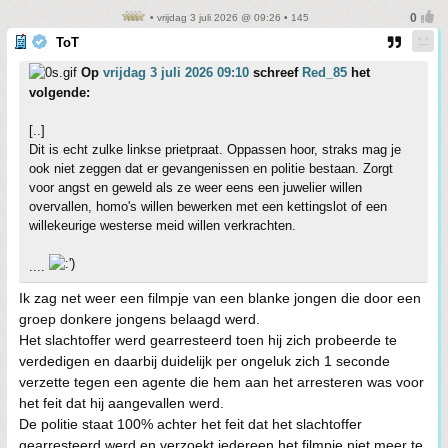
• vrijdag 3 juli 2026 @ 09:26 • 145
ToT
Op
vrijdag 3 juli 2026 09:10
schreef
Red_85
het
volgende:
[..]
Dit is echt zulke linkse prietpraat. Oppassen hoor, straks mag je
ook niet zeggen dat er gevangenissen en politie bestaan. Zorgt
voor angst en geweld als ze weer eens een juwelier willen
overvallen, homo's willen bewerken met een kettingslot of een
willekeurige westerse meid willen verkrachten.
....
Ik zag net weer een filmpje van een blanke jongen die door een
groep donkere jongens belaagd werd.
Het slachtoffer werd gearresteerd toen hij zich probeerde te
verdedigen en daarbij duidelijk per ongeluk zich 1 seconde
verzette tegen een agente die hem aan het arresteren was voor
het feit dat hij aangevallen werd.
De politie staat 100% achter het feit dat het slachtoffer
gearresteerd werd en verzoekt iedereen het filmpje niet meer te