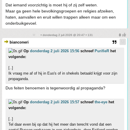
Dat iemand voorzichtig is moet hij of zij zelf weten.
Maar ga geen hele bevolkingsgroepen en religies afzeiken,
haten, aanvallen en eruit willen trappen alleen maar om een
onderbuikgevoel.
• donderdag 2 juli 2026 @ 20:47 • 131
bianconeri
Op
donderdag 2 juli 2026 15:56
schreef
PurifieR
het
volgende:
[..]
Ik vraag me af of hij in Euo's of in shekels betaald krijgt voor zijn
propaganda.
Dus feiten benoemen is tegenwoordig al propaganda?
Op
donderdag 2 juli 2026 15:57
schreef
the-eye
het
volgende:
[..]
Tel daar even bij op dat hij het meer dan terecht vond dat een
aantal Russen werkzaam in een ziekenhuis, door Estland werden