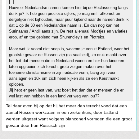
[..]
Hoeveel Nederlandse namen komen hier bij de Reclassering langs
denk je? Ik heb geen precieze cijfers, je mag nml. afkomst en
dergelijke niet bijhouden, maar puur kijkend naar de namen denk ik
dat 1 op de 30 een Nederlandse naam is. En dan nog kan het
Surinaams / Antilliaans zijn. De rest allemaal Moo'tjes en variaties
erop, af en toe geblend met Shurendley's en Piotreks.
Maar wat ik vooral niet snap is, waarom je vanuit Estland, waar het
grootste gevaar de Russen zijn (na saaiheid), zo druk maakt over
het feit dat mensen die in Nederland wonen en hier hun kinderen
laten opgroeien zich terecht grote zorgen maken over het
toenemende islamisme in zijn radicale vorm, bang zijn voor
aanslagen en 10x om zich heen kijken als ze een Kerstmarkt
oplopen.
Jij hebt er geen last van, wat boeit het dan dat er mensen die er
wel last van hebben in een land ver weg van jou??
Tel daar even bij op dat hij het meer dan terecht vond dat een
aantal Russen werkzaam in een ziekenhuis, door Estland
werden uitgezet want volgens bianconeri vormden die een groot
gevaar door hun Russisch zijn