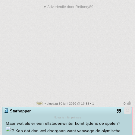
▼ Advertentie door Refinery89
• dinsdag 30 juni 2026 @ 16:33 • 1
Starhopper
Nova is mijn prinses
Maar wat als er een elfstedenwinter komt tijdens de spelen?
Kan dat dan wel doorgaan want vanwege de olymische