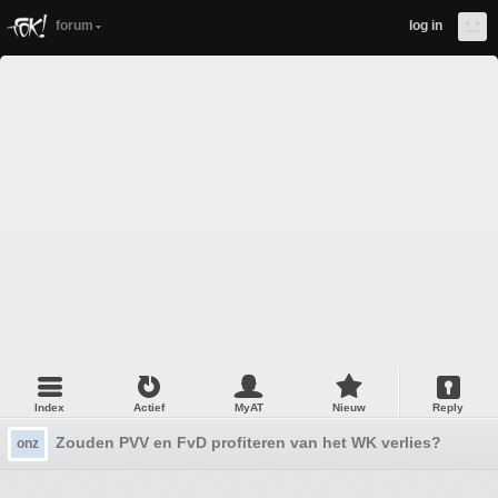
forum
log in
Index
Actief
MyAT
Nieuw
Reply
Zouden PVV en FvD profiteren van het WK verlies?
onz