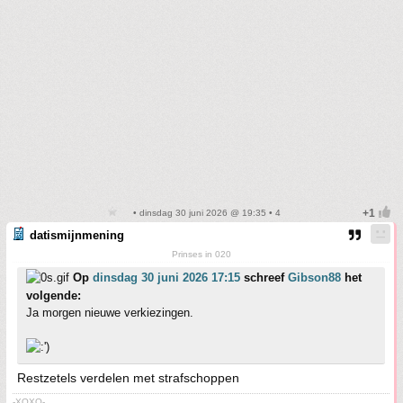
• dinsdag 30 juni 2026 @ 19:35 • 4
datismijnmening
Prinses in 020
Op
dinsdag 30 juni 2026 17:15
schreef
Gibson88
het
volgende:
Ja morgen nieuwe verkiezingen.
Restzetels verdelen met strafschoppen
-XOXO-