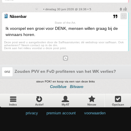
• dinsdag 30 juni 2026 @ 19:36 • 5
Näsenbar
State of the Art.
Ik voorspel een groei voor DENK, mensen willen graag bij de
winnaars horen.
Deze post werd u aangeboden door de Saffraanstunter, dé webshop voor saffraan. Ook
adverteren? Neem contact op in de dm.
Denk aan het milieu voordat u deze post print.
Zouden PVV en FvD profiteren van het WK verlies?
onz
steun FOK! en koop via een van deze links
Coolblue
Bitvavo
Index
Actief
MyAT
Nieuw
Opslaan
privacy
•
premium account
•
voorwaarden