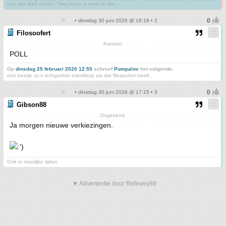
lose but their chains. They have a world to win.
• dinsdag 30 juni 2026 @ 16:18 • 2
Filosoofert
Kanaïet
POLL
Op
dinsdag 25 februari 2020 12:55
schreef
Pumpalov
het volgende:
een beetje zo'n lichtgetinte inteeltkop als dat filosoofert heeft.
• dinsdag 30 juni 2026 @ 17:15 • 3
Gibson88
Ongekend.
Ja morgen nieuwe verkiezingen.
Ook in moeilijke tijden.
▼ Advertentie door Refinery89