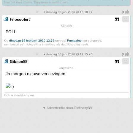
lose but their chains. They have a world to win.
• dinsdag 30 juni 2026 @ 16:18 • 2
Filosoofert
Kanaïet
POLL
Op
dinsdag 25 februari 2020 12:55
schreef
Pumpalov
het volgende:
een beetje zo'n lichtgetinte inteeltkop als dat filosoofert heeft.
• dinsdag 30 juni 2026 @ 17:15 • 3
Gibson88
Ongekend.
Ja morgen nieuwe verkiezingen.
Ook in moeilijke tijden.
▼ Advertentie door Refinery89