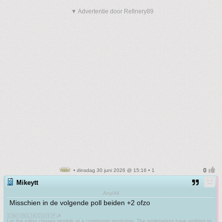
▼ Advertentie door Refinery89
• dinsdag 30 juni 2026 @ 15:16 • 1
Mikeytt
Any/All
Misschien in de volgende poll beiden +2 ofzo
🇨🇳🇻🇳🇱🇦🇨🇺🇰🇵☭
Let the ruling classes tremble at a communist revolution. The proletarians have nothing to