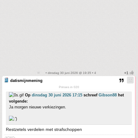
• dinsdag 30 juni 2026 @ 19:35 • 4
datismijnmening
Prinses in 020
Op
dinsdag 30 juni 2026 17:15
schreef
Gibson88
het
volgende:
Ja morgen nieuwe verkiezingen.
Restzetels verdelen met strafschoppen
-XOXO-