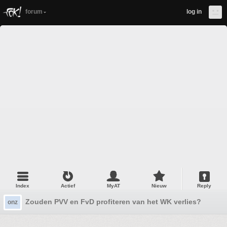
forum
log in
Index
Actief
MyAT
Nieuw
Reply
Zouden PVV en FvD profiteren van het WK verlies?
onz