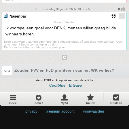
• dinsdag 30 juni 2026 @ 19:36 • 5
Näsenbar
State of the Art.
Ik voorspel een groei voor DENK, mensen willen graag bij de
winnaars horen.
Deze post werd u aangeboden door de Saffraanstunter, dé webshop voor saffraan. Ook
adverteren? Neem contact op in de dm.
Denk aan het milieu voordat u deze post print.
Zouden PVV en FvD profiteren van het WK verlies?
onz
steun FOK! en koop via een van deze links
Coolblue
Bitvavo
Index
Actief
MyAT
Nieuw
Opslaan
privacy
•
premium account
•
voorwaarden