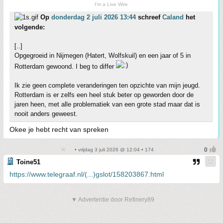
I'm a Live Wire
Op
donderdag 2 juli 2026 13:44
schreef
Caland
het
volgende:
[..]
Opgegroeid in Nijmegen (Hatert, Wolfskuil) en een jaar of 5 in
Rotterdam gewoond. I beg to differ
Ik zie geen complete veranderingen ten opzichte van mijn jeugd.
Rotterdam is er zelfs een heel stuk beter op geworden door de
jaren heen, met alle problematiek van een grote stad maar dat is
nooit anders geweest.
Okee je hebt recht van spreken
• vrijdag 3 juli 2026 @ 12:04 • 174
Toine51
https://www.telegraaf.nl/(...)gslot/158203867.html
▼ Advertentie door Refinery89