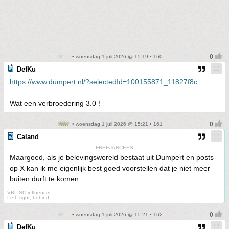
• woensdag 1 juli 2026 @ 15:19 • 160
DefKu
https://www.dumpert.nl/?selectedId=100155871_11827f8c
Wat een verbroedering 3.0 !
• woensdag 1 juli 2026 @ 15:21 • 161
Caland
FREEJANCEES
Maargoed, als je belevingswereld bestaat uit Dumpert en posts
op X kan ik me eigenlijk best goed voorstellen dat je niet meer
buiten durft te komen
VBL SC influencer
Left, right, behind
• woensdag 1 juli 2026 @ 15:21 • 162
DefKu