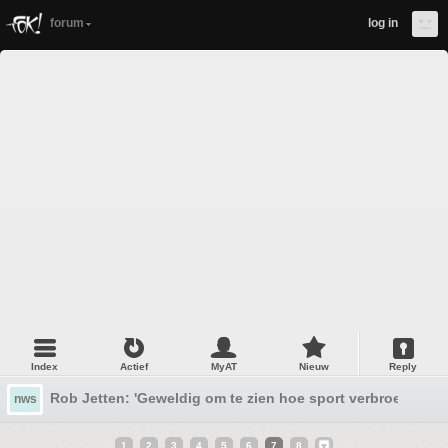
forum
log in
Index
Actief
MyAT
Nieuw
Reply
Rob Jetten: 'Geweldig om te zien hoe sport verbroedert, 
nws
1
2
3
4
5
6
7
8