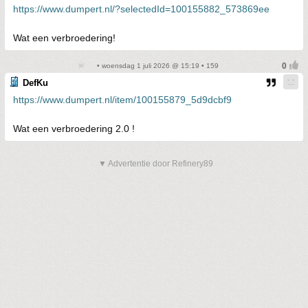
https://www.dumpert.nl/?selectedId=100155882_573869ee
Wat een verbroedering!
• woensdag 1 juli 2026 @ 15:19 • 159
DefKu
https://www.dumpert.nl/item/100155879_5d9dcbf9
Wat een verbroedering 2.0 !
▼ Advertentie door Refinery89