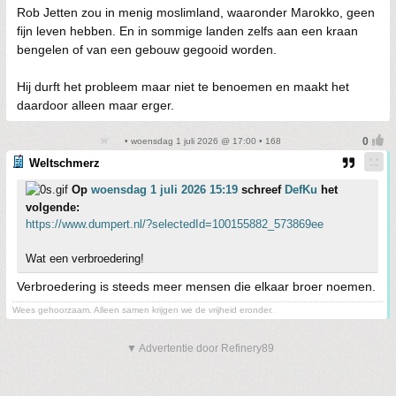
Rob Jetten zou in menig moslimland, waaronder Marokko, geen
fijn leven hebben. En in sommige landen zelfs aan een kraan
bengelen of van een gebouw gegooid worden.
Hij durft het probleem maar niet te benoemen en maakt het
daardoor alleen maar erger.
• woensdag 1 juli 2026 @ 17:00 • 168
Weltschmerz
Op
woensdag 1 juli 2026 15:19
schreef
DefKu
het
volgende:
https://www.dumpert.nl/?selectedId=100155882_573869ee
Wat een verbroedering!
Verbroedering is steeds meer mensen die elkaar broer noemen.
Wees gehoorzaam. Alleen samen krijgen we de vrijheid eronder.
▼ Advertentie door Refinery89