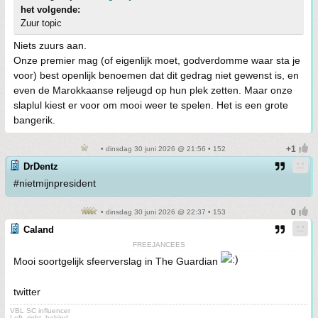
het volgende:
Zuur topic
Niets zuurs aan.
Onze premier mag (of eigenlijk moet, godverdomme waar sta je
voor) best openlijk benoemen dat dit gedrag niet gewenst is, en
even de Marokkaanse reljeugd op hun plek zetten. Maar onze
slaplul kiest er voor om mooi weer te spelen. Het is een grote
bangerik.
• dinsdag 30 juni 2026 @ 21:56 • 152
DrDentz
#nietmijnpresident
• dinsdag 30 juni 2026 @ 22:37 • 153
Caland
FREEJANCEES
Mooi soortgelijk sfeerverslag in The Guardian
twitter
VBL SC influencer
Left, right, behind