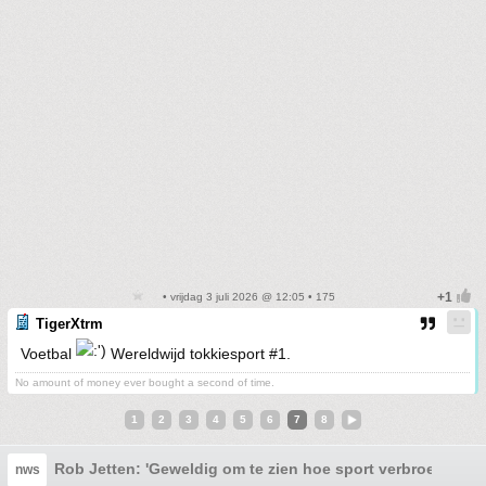
• vrijdag 3 juli 2026 @ 12:05 • 175
TigerXtrm
Voetbal
Wereldwijd tokkiesport #1.
No amount of money ever bought a second of time.
1
2
3
4
5
6
7
8
Rob Jetten: 'Geweldig om te zien hoe sport verbroedert, 
nws