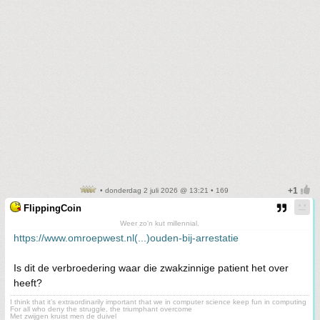
• donderdag 2 juli 2026 @ 13:21 • 169
FlippingCoin
Weer zo'n kut millennial.
https://www.omroepwest.nl(...)ouden-bij-arrestatie
Is dit de verbroedering waar die zwakzinnige patient het over
heeft?
I think that it’s extraordinarily important that we in computer science keep fun in computing
For all who deny the struggle, the triumphant overcome
Met zwijgen kruist men de duivel