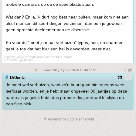
mobiele camara's op oa de speelplaats staan.
Wat dan? En ja, ik durf nog best naar buiten, maar kom niet aan
alsof mensen dit soort dingen verzinnen, dan ben je gewoon
geen oprechte deelnemer aan de discussie.
En voor de "moet je maar verhuizen" types, nee, en daarmee
geef je toe dat het hier een hel is geworden, meer niet.
A gentle wave of heat flows over the FOK! forum
Get woke, go broke!
• woensdag 1 juli 2026 @ 15:46 • 165
DrDentz
Je moet wel verhuizen, want zo'n buurt gaat niet opeens weer
leefbaar worden, en je hebt maar ongeveer 80 jaartjes op deze
aarde als je geluk hebt, dus probeer die jaren wel te slijten op
een fijne plek.
▼ Advertentie door Refinery89