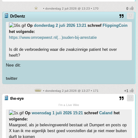
• donderdag 2 juli 2026 @ 13:23 • 170
DrDentz
Op
donderdag 2 juli 2026 13:21
schreef
FlippingCoin
het volgende:
https://www.omroepwest.nl(...)ouden-bij-arrestatie
Is dit de verbroedering waar die zwakzinnige patient het over
heeft?
Nee dit:
twitter
• donderdag 2 juli 2026 @ 13:27 • 171
the-eye
I'm a Live Wire
Op
woensdag 1 juli 2026 15:21
schreef
Caland
het
volgende:
Maargoed, als je belevingswereld bestaat uit Dumpert en posts op
X kan ik me eigenlijk best goed voorstellen dat je niet meer buiten
durft te komen