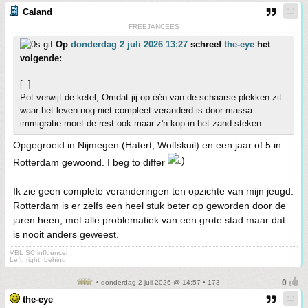
Caland
FREEJANCEES
Op
donderdag 2 juli 2026 13:27
schreef
the-eye
het
volgende:
[..]
Pot verwijt de ketel; Omdat jij op één van de schaarse plekken zit
waar het leven nog niet compleet veranderd is door massa
immigratie moet de rest ook maar z'n kop in het zand steken
Opgegroeid in Nijmegen (Hatert, Wolfskuil) en een jaar of 5 in
Rotterdam gewoond. I beg to differ
Ik zie geen complete veranderingen ten opzichte van mijn jeugd.
Rotterdam is er zelfs een heel stuk beter op geworden door de
jaren heen, met alle problematiek van een grote stad maar dat
is nooit anders geweest.
VBL SC influencer
Left, right, behind
• donderdag 2 juli 2026 @ 14:57 • 173
the-eye