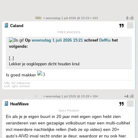
• woensdag 1 juli 2026 @ 15:23 • 163
Caland
FREEJANCEES
Op
woensdag 1 juli 2026 15:21
schreef
DefKu
het
volgende:
[..]
Lekker je oogkleppen dicht houden knul
Is goed makker
VBL SC influencer
Left, right, behind
• woensdag 1 juli 2026 @ 15:28 • 164
HeatWave
Apex Predator
En als je je eigen buurt in 20 jaar met eigen ogen hebt zien
veranderen van een gezapige volksbuurt naar een multi-cultihel
incl meerdere nachtelijke rellen (heb ze op video) een 20+
auto's AIVD inval recht onder je deur, waardoor er nu ook hier