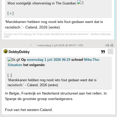
Mooi soortgelijk sfeerverslag in The Guardian
[
x
]
’Marokkanen hebben nog nooit iets fout gedaan want dat is
racistisch.’ - Caland, 2026 (woke)
'Correct me if i'm wrong, for I'll be quite thankful for the lesson learned.' - Author unknown,
1987
• woensdag 1 juli 2026 @ 09:07 • 155
DobbyDobby
Op
woensdag 1 juli 2026 06:19
schreef
Mike-The-
Situation
het volgende:
[..]
’Marokkanen hebben nog nooit iets fout gedaan want dat is
racistisch.’ - Caland, 2026 (woke)
In Belgie, Frankrijk en Nederland structureel aan het rellen. In
Spanje de grootste groep overlastgevers.
Fout van het westen-Caland.