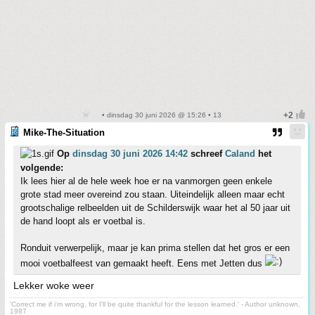
• dinsdag 30 juni 2026 @ 15:26 • 13
Mike-The-Situation
Op
dinsdag 30 juni 2026 14:42
schreef
Caland
het
volgende:
Ik lees hier al de hele week hoe er na vanmorgen geen enkele
grote stad meer overeind zou staan. Uiteindelijk alleen maar echt
grootschalige relbeelden uit de Schilderswijk waar het al 50 jaar uit
de hand loopt als er voetbal is.
Ronduit verwerpelijk, maar je kan prima stellen dat het gros er een
mooi voetbalfeest van gemaakt heeft. Eens met Jetten dus
Lekker woke weer
'Correct me if i'm wrong, for I'll be quite thankful for the lesson learned.' - Author unknown,
1987