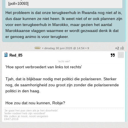
[poll=10093]
Het probleem is dat onze terugkeerhub in Rwanda nog niet af is,
dus daar kunnen ze niet heen. Ik weet niet of er ook plannen zijn
voor een terugkeerhub in Marokko, maar gezien het aantal
Marokkaanse vlaggen waarmee er wordt gezwaaid denk ik dat
er genoeg animo is voor terugkeer.
• dinsdag 30 juni 2026 @ 14:54 • 9
Red_85
'echt wel'
'Hoe sport verbroedert van links tot rechts'
Tjah, dat is blijkbaar nodig met politici die polariseren. Sterker
nog, de saamhorigheid zou groot zijn zonder die polariserende
politici in den haag.
Hoe zou dat nou kunnen, Robje?
'Je gaat het pas zien als je het doorhebt'
'Ieder nadeel heb zijn voordeel'
We zullen je nooit, nooit vergeten
1947-2016