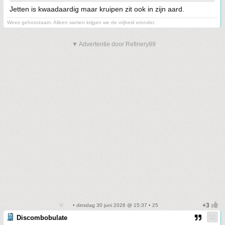
Jetten is kwaadaardig maar kruipen zit ook in zijn aard.
Wees gehoorzaam. Alleen samen krijgen we de vrijheid eronder.
▼ Advertentie door Refinery89
• dinsdag 30 juni 2026 @ 15:37 • 25
Discombobulate