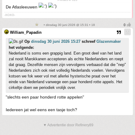
De Atlasleeuwen
-XOXO-
• dinsdag 30 juni 2026 @ 15:31 • 18
William_Papadin
Op
dinsdag 30 juni 2026 15:27
schreef
Glazenmaker
het volgende:
Nederland is soms een grappig land. Een groot deel van het land
zal nooit Marokkanen accepteren als echte Nederlanders en roept
dat graag. Dezelfde mensen zijn vervolgens verbaasd dat die "nep"
Nederlanders zich ook niet volledig Nederlands voelen. Vervolgens
kotsen we fok weer vol met allerlei hysterische praat over het
einde van Nederland vanwege een paar honderd rotte appels. Het
cirkeltje doen we periodiek vrolijk over.
"slechts een paar honderd rotte appelen"
Iedereen jat wel eens een tasje toch?
▼ Advertentie door Refinery89