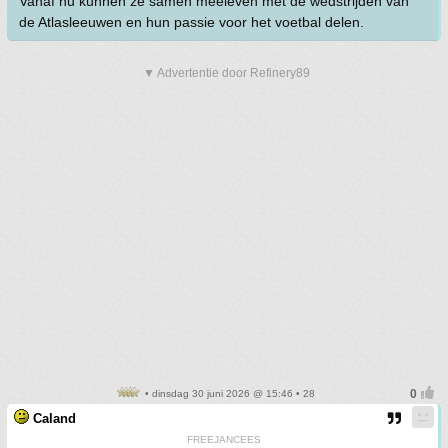
Vanaf nu kunnen ze samen meeleven met de wedstrijden van
de Atlasleeuwen en hun passie voor het voetbal delen.
▼ Advertentie door Refinery89
• dinsdag 30 juni 2026 @ 15:46 • 28
Caland
FREEJANCEES