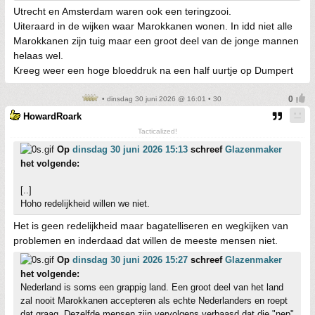
Utrecht en Amsterdam waren ook een teringzooi.
Uiteraard in de wijken waar Marokkanen wonen. In idd niet alle
Marokkanen zijn tuig maar een groot deel van de jonge mannen
helaas wel.
Kreeg weer een hoge bloeddruk na een half uurtje op Dumpert
• dinsdag 30 juni 2026 @ 16:01 • 30
HowardRoark
Tacticalized!
Op
dinsdag 30 juni 2026 15:13
schreef
Glazenmaker
het volgende:
[..]
Hoho redelijkheid willen we niet.
Het is geen redelijkheid maar bagatelliseren en wegkijken van
problemen en inderdaad dat willen de meeste mensen niet.
Op
dinsdag 30 juni 2026 15:27
schreef
Glazenmaker
het volgende:
Nederland is soms een grappig land. Een groot deel van het land
zal nooit Marokkanen accepteren als echte Nederlanders en roept
dat graag. Dezelfde mensen zijn vervolgens verbaasd dat die "nep"