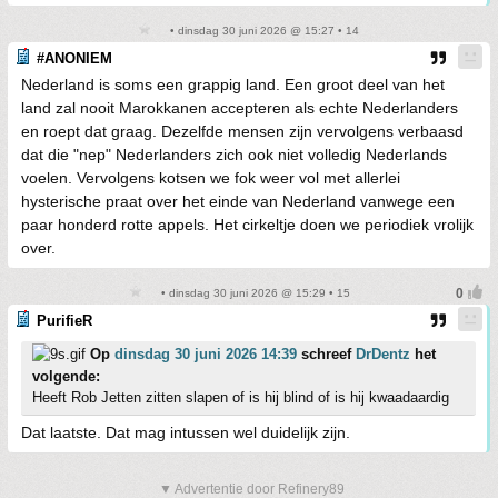
• dinsdag 30 juni 2026 @ 15:27 • 14
#ANONIEM
Nederland is soms een grappig land. Een groot deel van het
land zal nooit Marokkanen accepteren als echte Nederlanders
en roept dat graag. Dezelfde mensen zijn vervolgens verbaasd
dat die "nep" Nederlanders zich ook niet volledig Nederlands
voelen. Vervolgens kotsen we fok weer vol met allerlei
hysterische praat over het einde van Nederland vanwege een
paar honderd rotte appels. Het cirkeltje doen we periodiek vrolijk
over.
• dinsdag 30 juni 2026 @ 15:29 • 15
PurifieR
Op
dinsdag 30 juni 2026 14:39
schreef
DrDentz
het
volgende:
Heeft Rob Jetten zitten slapen of is hij blind of is hij kwaadaardig
Dat laatste. Dat mag intussen wel duidelijk zijn.
▼ Advertentie door Refinery89