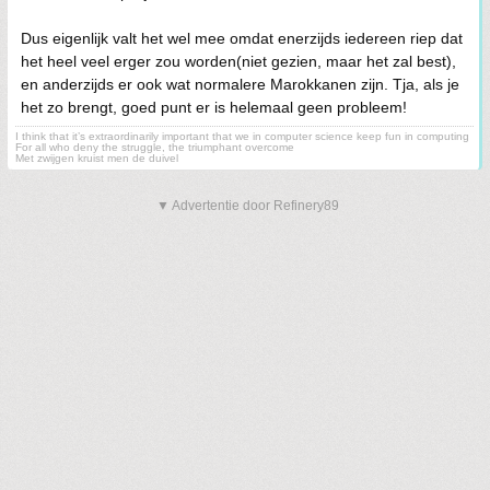
Dus eigenlijk valt het wel mee omdat enerzijds iedereen riep dat
het heel veel erger zou worden(niet gezien, maar het zal best),
en anderzijds er ook wat normalere Marokkanen zijn. Tja, als je
het zo brengt, goed punt er is helemaal geen probleem!
I think that it’s extraordinarily important that we in computer science keep fun in computing
For all who deny the struggle, the triumphant overcome
Met zwijgen kruist men de duivel
▼ Advertentie door Refinery89