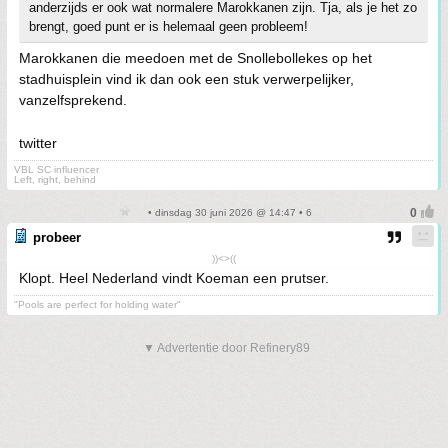
anderzijds er ook wat normalere Marokkanen zijn. Tja, als je het zo
brengt, goed punt er is helemaal geen probleem!
Marokkanen die meedoen met de Snollebollekes op het
stadhuisplein vind ik dan ook een stuk verwerpelijker,
vanzelfsprekend.
twitter
VBL SC influencer
Left, right, behind
• dinsdag 30 juni 2026 @ 14:47 • 6
probeer
))<>((
Klopt. Heel Nederland vindt Koeman een prutser.
"Pools are perfect for holding water"
▼ Advertentie door Refinery89