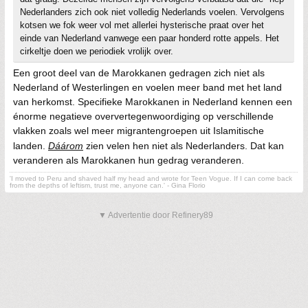
Nederlanders zich ook niet volledig Nederlands voelen. Vervolgens
kotsen we fok weer vol met allerlei hysterische praat over het
einde van Nederland vanwege een paar honderd rotte appels. Het
cirkeltje doen we periodiek vrolijk over.
Een groot deel van de Marokkanen gedragen zich niet als
Nederland of Westerlingen en voelen meer band met het land
van herkomst. Specifieke Marokkanen in Nederland kennen een
énorme negatieve oververtegenwoordiging op verschillende
vlakken zoals wel meer migrantengroepen uit Islamitische
landen.
Dáárom
zien velen hen niet als Nederlanders. Dat kan
veranderen als Marokkanen hun gedrag veranderen.
'I moved to Peru and shaved half my head and wrote for Teen Vogue. If I can come back
from the depths of leftism, trust me, anyone can.' - Gina Florio
▼ Advertentie door Refinery89