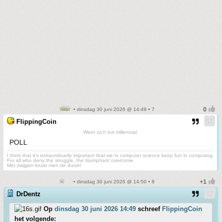
• dinsdag 30 juni 2026 @ 14:49 • 7
FlippingCoin
Weer zo'n kut millennial.
POLL
I think that it’s extraordinarily important that we in computer science keep fun in computing
For all who deny the struggle, the triumphant overcome
Met zwijgen kruist men de duivel
• dinsdag 30 juni 2026 @ 14:50 • 8
DrDentz
Op
dinsdag 30 juni 2026 14:49
schreef
FlippingCoin
het volgende: