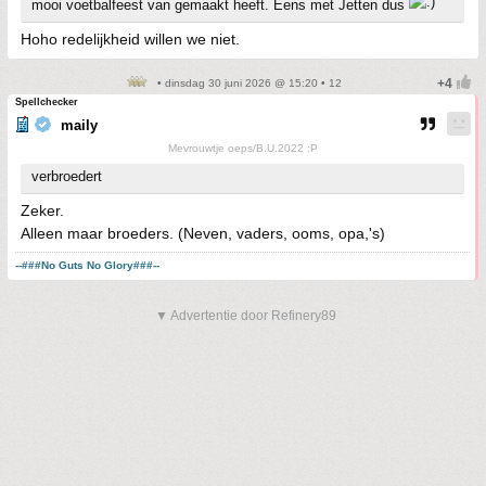
mooi voetbalfeest van gemaakt heeft. Eens met Jetten dus
Hoho redelijkheid willen we niet.
• dinsdag 30 juni 2026 @ 15:20 • 12
Spellchecker
maily
Mevrouwtje oeps/B.U.2022 :P
verbroedert
Zeker.
Alleen maar broeders. (Neven, vaders, ooms, opa,'s)
--###No Guts No Glory###--
▼ Advertentie door Refinery89