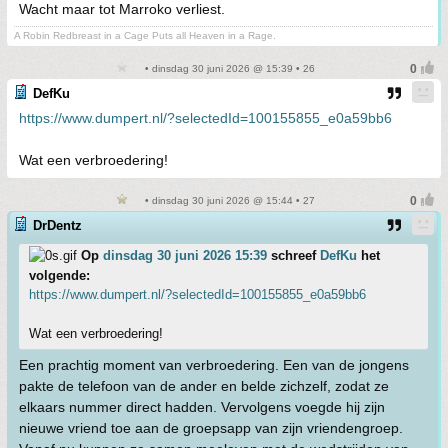
Wacht maar tot Marroko verliest.
A Robin Redbreast in a Cage Puts all Heaven in a Rage.
• dinsdag 30 juni 2026 @ 15:39 • 26
DefKu
https://www.dumpert.nl/?selectedId=100155855_e0a59bb6
Wat een verbroedering!
• dinsdag 30 juni 2026 @ 15:44 • 27
DrDentz
Op
dinsdag 30 juni 2026 15:39
schreef
DefKu
het
volgende:
https://www.dumpert.nl/?selectedId=100155855_e0a59bb6
Wat een verbroedering!
Een prachtig moment van verbroedering. Een van de jongens
pakte de telefoon van de ander en belde zichzelf, zodat ze
elkaars nummer direct hadden. Vervolgens voegde hij zijn
nieuwe vriend toe aan de groepsapp van zijn vriendengroep.