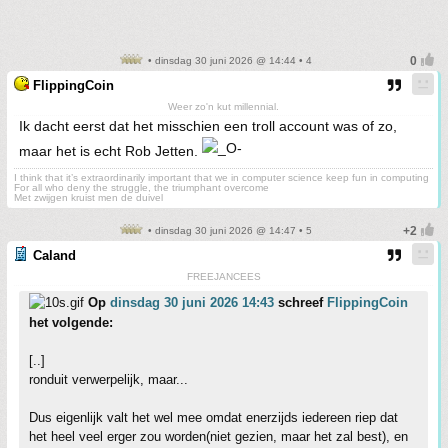
• dinsdag 30 juni 2026 @ 14:44 • 4
FlippingCoin
Weer zo'n kut millennial.
Ik dacht eerst dat het misschien een troll account was of zo,
maar het is echt Rob Jetten.
I think that it’s extraordinarily important that we in computer science keep fun in computing
For all who deny the struggle, the triumphant overcome
Met zwijgen kruist men de duivel
• dinsdag 30 juni 2026 @ 14:47 • 5
Caland
FREEJANCEES
Op
dinsdag 30 juni 2026 14:43
schreef
FlippingCoin
het volgende:
[..]
ronduit verwerpelijk, maar...
Dus eigenlijk valt het wel mee omdat enerzijds iedereen riep dat
het heel veel erger zou worden(niet gezien, maar het zal best), en