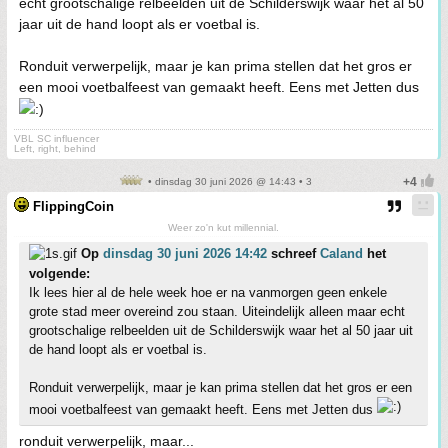
echt grootschalige relbeelden uit de Schilderswijk waar het al 50
jaar uit de hand loopt als er voetbal is.
Ronduit verwerpelijk, maar je kan prima stellen dat het gros er
een mooi voetbalfeest van gemaakt heeft. Eens met Jetten dus
VBL SC influencer
Left, right, behind
• dinsdag 30 juni 2026 @ 14:43 • 3
FlippingCoin
Weer zo'n kut millennial.
Op
dinsdag 30 juni 2026 14:42
schreef
Caland
het
volgende:
Ik lees hier al de hele week hoe er na vanmorgen geen enkele
grote stad meer overeind zou staan. Uiteindelijk alleen maar echt
grootschalige relbeelden uit de Schilderswijk waar het al 50 jaar uit
de hand loopt als er voetbal is.
Ronduit verwerpelijk, maar je kan prima stellen dat het gros er een
mooi voetbalfeest van gemaakt heeft. Eens met Jetten dus
ronduit verwerpelijk, maar...