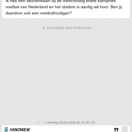
Ik heb een seizoenkaart bij de meervoudig boete kampioen
voetbal van Nederland en het stadion is aardig wit hoor. Ben jij
daardoor ook een voetbalhooligan?
▼ Advertentie door Refinery89
• dinsdag 30 juni 2026 @ 15:34 • 22
#ANONIEM