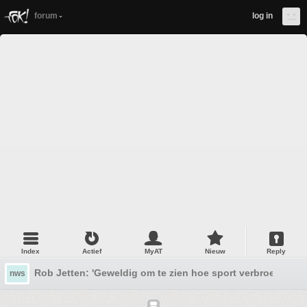
forum
log in
Index
Actief
MyAT
Nieuw
Reply
Rob Jetten: 'Geweldig om te zien hoe sport verbroedert, 
nws