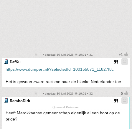
• dinsdag 30 juni 2026 @ 16:01 • 31
DefKu
https://www.dumpert.nl/?selectedId=100155871_11827f8c
Het is gewoon zware racisme naar de blanke Nederlander toe
• dinsdag 30 juni 2026 @ 16:01 • 32
RamboDirk
Queers 4 Palestine!
Heeft Marokkaanse gemeenschap eigenlijk al een boot op de
pride?
Jammer dat de pride dan weer niet zo verbroedert