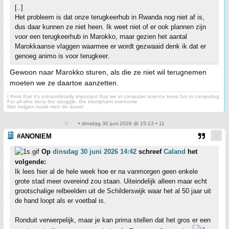
[..]
Het probleem is dat onze terugkeerhub in Rwanda nog niet af is,
dus daar kunnen ze niet heen. Ik weet niet of er ook plannen zijn
voor een terugkeerhub in Marokko, maar gezien het aantal
Marokkaanse vlaggen waarmee er wordt gezwaaid denk ik dat er
genoeg animo is voor terugkeer.
Gewoon naar Marokko sturen, als die ze niet wil terugnemen
moeten we ze daartoe aanzetten.
I think that it’s extraordinarily important that we in computer science keep fun in computing
For all who deny the struggle, the triumphant overcome
Met zwijgen kruist men de duivel
• dinsdag 30 juni 2026 @ 15:13 • 11
#ANONIEM
Op
dinsdag 30 juni 2026 14:42
schreef
Caland
het
volgende:
Ik lees hier al de hele week hoe er na vanmorgen geen enkele
grote stad meer overeind zou staan. Uiteindelijk alleen maar echt
grootschalige relbeelden uit de Schilderswijk waar het al 50 jaar uit
de hand loopt als er voetbal is.
Ronduit verwerpelijk, maar je kan prima stellen dat het gros er een