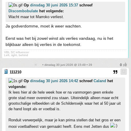
Op
dinsdag 30 juni 2026 15:37
schreef
Discombobulate
het volgende:
Wacht maar tot Marroko verliest.
Ja godverdomme, moet ik weer wachten.
Eerst was het bij zowel winst als verlies vandaag, nu is het
blijkbaar alleen bij verlies in de toekomst.
VBL SC influencer
Left, right, behind
• dinsdag 30 juni 2026 @ 15:49 • 29
111210
Op
dinsdag 30 juni 2026 14:42
schreef
Caland
het
volgende:
Ik lees hier al de hele week hoe er na vanmorgen geen enkele
grote stad meer overeind zou staan. Uiteindelijk alleen maar echt
grootschalige relbeelden uit de Schilderswijk waar het al 50 jaar uit
de hand loopt als er voetbal is.
Ronduit verwerpelijk, maar je kan prima stellen dat het gros er een
mooi voetbalfeest van gemaakt heeft. Eens met Jetten dus