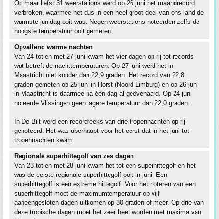
Op maar liefst 31 weerstations werd op 26 juni het maandrecord
verbroken, waarmee het dus in een heel groot deel van ons land de
warmste junidag ooit was. Negen weerstations noteerden zelfs de
hoogste temperatuur ooit gemeten.
Opvallend warme nachten
Van 24 tot en met 27 juni kwam het vier dagen op rij tot records
wat betreft de nachttemperaturen. Op 27 juni werd het in
Maastricht niet kouder dan 22,9 graden. Het record van 22,8
graden gemeten op 25 juni in Horst (Noord-Limburg) en op 26 juni
in Maastricht is daarmee na één dag al geëvenaard. Op 24 juni
noteerde Vlissingen geen lagere temperatuur dan 22,0 graden.
In De Bilt werd een recordreeks van drie tropennachten op rij
genoteerd. Het was überhaupt voor het eerst dat in het juni tot
tropennachten kwam.
Regionale superhittegolf van zes dagen
Van 23 tot en met 28 juni kwam het tot een superhittegolf en het
was de eerste regionale superhittegolf ooit in juni. Een
superhittegolf is een extreme hittegolf. Voor het noteren van een
superhittegolf moet de maximumtemperatuur op vijf
aaneengesloten dagen uitkomen op 30 graden of meer. Op drie van
deze tropische dagen moet het zeer heet worden met maxima van