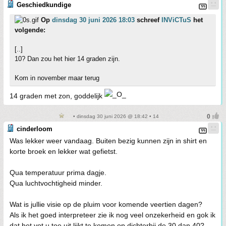
Geschiedkundige
Op
dinsdag 30 juni 2026 18:03
schreef
INViCTuS
het
volgende:
[..]
10? Dan zou het hier 14 graden zijn.
Kom in november maar terug
14 graden met zon, goddelijk
• dinsdag 30 juni 2026 @ 18:42 • 14
cinderloom
Was lekker weer vandaag. Buiten bezig kunnen zijn in shirt en
korte broek en lekker wat gefietst.
Qua temperatuur prima dagje.
Qua luchtvochtigheid minder.
Wat is jullie visie op de pluim voor komende veertien dagen?
Als ik het goed interpreteer zie ik nog veel onzekerheid en gok ik
dat het yot u toe uit lijkt te komen op dichterbij de 30 dan 40?