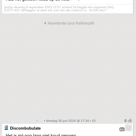
[b\]Op dinsdag 9 september 2003 13:57 schreef Dr.Daggla het volgende:\[/b\]
[13:57:43] <@Daggla> ik weet ei'k ook niet wie corleone is.. Uit ER ofzo?
▼ Advertentie door Refinery89
• dinsdag 30 juni 2026 @ 17:34 • 10
Discombobulate
Het is mij nog lang niet koud genoeg.