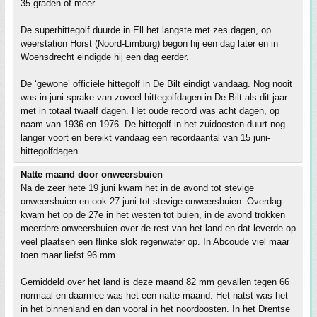
35 graden of meer.
De superhittegolf duurde in Ell het langste met zes dagen, op
weerstation Horst (Noord-Limburg) begon hij een dag later en in
Woensdrecht eindigde hij een dag eerder.
De ‘gewone’ officiële hittegolf in De Bilt eindigt vandaag. Nog nooit
was in juni sprake van zoveel hittegolfdagen in De Bilt als dit jaar
met in totaal twaalf dagen. Het oude record was acht dagen, op
naam van 1936 en 1976. De hittegolf in het zuidoosten duurt nog
langer voort en bereikt vandaag een recordaantal van 15 juni-
hittegolfdagen.
Natte maand door onweersbuien
Na de zeer hete 19 juni kwam het in de avond tot stevige
onweersbuien en ook 27 juni tot stevige onweersbuien. Overdag
kwam het op de 27e in het westen tot buien, in de avond trokken
meerdere onweersbuien over de rest van het land en dat leverde op
veel plaatsen een flinke slok regenwater op. In Abcoude viel maar
toen maar liefst 96 mm.
Gemiddeld over het land is deze maand 82 mm gevallen tegen 66
normaal en daarmee was het een natte maand. Het natst was het
in het binnenland en dan vooral in het noordoosten. In het Drentse