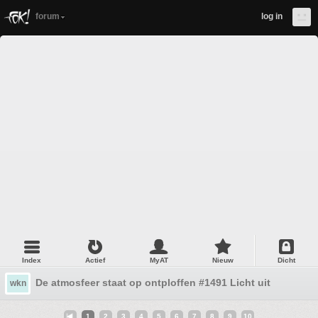
forum
log in
Index
Actief
MyAT
Nieuw
Dicht
De atmosfeer staat op ontploffen #1491 Licht uit
wkn
1
2
3
4
5
6
7
8
9
10