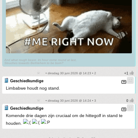
And what rough beast, its hour come round at last,
Slouches towards Bethlehem to be born?
• dinsdag 30 juni 2026 @ 14:23 • 2
Geschiedkundige
Limbabwe houdt nog stand.
• dinsdag 30 juni 2026 @ 14:24 • 3
Geschiedkundige
Komende drie dagen zijn cruciaal om de hittegolf in stand te
houden.