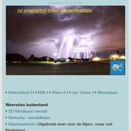
Toekomst. Made in Europe.
•
Weeronline
/ •
KNMI
/ •
Weer.nl
/ •
Jan Visser
/ •
Weerplaza
Weersites buitenland
•
3D-Windkaart wereld
•
Ventusky - wereldkaart
•
Alpenweerman
Uitgebreid weer voor de Alpen, maar ook
Nederland.