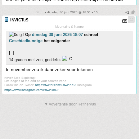
• dinsdag 30 juni 2026 @ 18:51 • 15
INViCTuS
Mountains & Nature
Op
dinsdag 30 juni 2026 18:07
schreef
Geschiedkundige
het volgende:
[..]
14 graden met zon, goddelijk
In november zou ik daar zeker voor tekenen.
Never Stop Exploring!
Life begins at the end of your comfort zone!
Follow me on Twitter:
https://twitter.com/EdwinKr83
Instagram:
https://www.instagram.com/edwinkr83/
▼ Advertentie door Refinery89