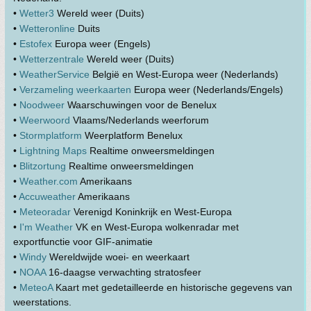
•
Wetter3
Wereld weer (Duits)
•
Wetteronline
Duits
•
Estofex
Europa weer (Engels)
•
Wetterzentrale
Wereld weer (Duits)
•
WeatherService
België en West-Europa weer (Nederlands)
•
Verzameling weerkaarten
Europa weer (Nederlands/Engels)
•
Noodweer
Waarschuwingen voor de Benelux
•
Weerwoord
Vlaams/Nederlands weerforum
•
Stormplatform
Weerplatform Benelux
•
Lightning Maps
Realtime onweersmeldingen
•
Blitzortung
Realtime onweersmeldingen
•
Weather.com
Amerikaans
•
Accuweather
Amerikaans
•
Meteoradar
Verenigd Koninkrijk en West-Europa
•
I'm Weather
VK en West-Europa wolkenradar met
exportfunctie voor GIF-animatie
•
Windy
Wereldwijde woei- en weerkaart
•
NOAA
16-daagse verwachting stratosfeer
•
MeteoA
Kaart met gedetailleerde en historische gegevens van
weerstations.