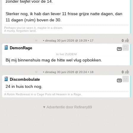
zonder twijfel voor de 14.
Sterker nog, ik hab dan liever 11 frisse grijze natte dagen, dan
11 dagen (ruim) boven de 30.
Perhaps you've seen it, maybe in a dream.
A murky, forgotten land.
• dinsdag 30 juni 2026 @ 19:29 • 17
DemonRage
In het ZUIDEN!
Bij mij binnenshuis mag de hitte wel vlug opbokken.
• dinsdag 30 juni 2026 @ 20:24 • 18
Discombobulate
24 in huis toch nog.
A Robin Redbreast in a Cage Puts all Heaven in a Rage.
▼ Advertentie door Refinery89