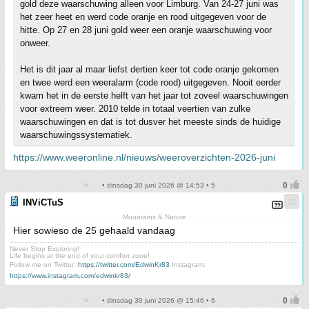
gold deze waarschuwing alleen voor Limburg. Van 24-27 juni was
het zeer heet en werd code oranje en rood uitgegeven voor de
hitte. Op 27 en 28 juni gold weer een oranje waarschuwing voor
onweer.
Het is dit jaar al maar liefst dertien keer tot code oranje gekomen
en twee werd een weeralarm (code rood) uitgegeven. Nooit eerder
kwam het in de eerste helft van het jaar tot zoveel waarschuwingen
voor extreem weer. 2010 telde in totaal veertien van zulke
waarschuwingen en dat is tot dusver het meeste sinds de huidige
waarschuwingssystematiek.
https://www.weeronline.nl/nieuws/weeroverzichten-2026-juni
• dinsdag 30 juni 2026 @ 14:53 • 5
INViCTuS
Mountains & Nature
Hier sowieso de 25 gehaald vandaag
Never Stop Exploring!
Life begins at the end of your comfort zone!
Follow me on Twitter:
https://twitter.com/EdwinKr83
Instagram:
https://www.instagram.com/edwinkr83/
• dinsdag 30 juni 2026 @ 15:46 • 6