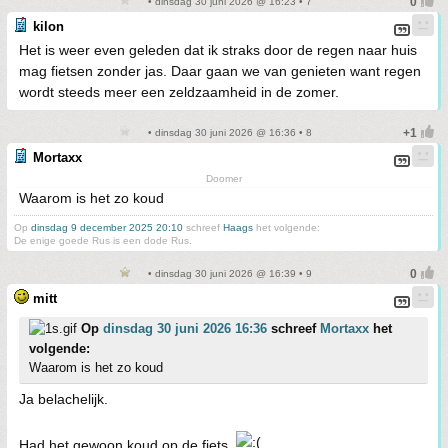
• dinsdag 30 juni 2026 @ 16:23 • 7
kilon
Het is weer even geleden dat ik straks door de regen naar huis
mag fietsen zonder jas. Daar gaan we van genieten want regen
wordt steeds meer een zeldzaamheid in de zomer.
• dinsdag 30 juni 2026 @ 16:36 • 8
Mortaxx
Doomer
Waarom is het zo koud
Op
dinsdag 9 december 2025 20:10
schreef
Haags
het volgende:
De enige goede Rus is een dode Rus.
• dinsdag 30 juni 2026 @ 16:39 • 9
mitt
Op
dinsdag 30 juni 2026 16:36
schreef
Mortaxx
het
volgende:
Waarom is het zo koud
Ja belachelijk.
Had het gewoon koud op de fiets.