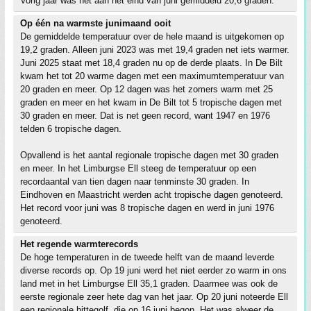
Vorig jaar was het aan het eind van juni gemiddeld 20,6 graden.
Op één na warmste junimaand ooit
De gemiddelde temperatuur over de hele maand is uitgekomen op
19,2 graden. Alleen juni 2023 was met 19,4 graden net iets warmer.
Juni 2025 staat met 18,4 graden nu op de derde plaats. In De Bilt
kwam het tot 20 warme dagen met een maximumtemperatuur van
20 graden en meer. Op 12 dagen was het zomers warm met 25
graden en meer en het kwam in De Bilt tot 5 tropische dagen met
30 graden en meer. Dat is net geen record, want 1947 en 1976
telden 6 tropische dagen.
Opvallend is het aantal regionale tropische dagen met 30 graden
en meer. In het Limburgse Ell steeg de temperatuur op een
recordaantal van tien dagen naar tenminste 30 graden. In
Eindhoven en Maastricht werden acht tropische dagen genoteerd.
Het record voor juni was 8 tropische dagen en werd in juni 1976
genoteerd.
Het regende warmterecords
De hoge temperaturen in de tweede helft van de maand leverde
diverse records op. Op 19 juni werd het niet eerder zo warm in ons
land met in het Limburgse Ell 35,1 graden. Daarmee was ook de
eerste regionale zeer hete dag van het jaar. Op 20 juni noteerde Ell
een regionale hittegolf, die op 16 juni begon. Het was alweer de