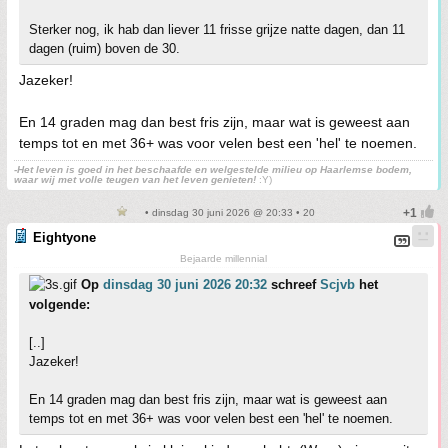
Sterker nog, ik hab dan liever 11 frisse grijze natte dagen, dan 11
dagen (ruim) boven de 30.
Jazeker!
En 14 graden mag dan best fris zijn, maar wat is geweest aan
temps tot en met 36+ was voor velen best een 'hel' te noemen.
-Het leven is goed in het beschaafde en welgestelde milieu op Haarlemse bodem,
waar wij met volle teugen van het leven genieten!
:Y)
• dinsdag 30 juni 2026 @ 20:33 • 20
Eightyone
Bejaarde millennial
Op
dinsdag 30 juni 2026 20:32
schreef
Scjvb
het
volgende:
[..]
Jazeker!
En 14 graden mag dan best fris zijn, maar wat is geweest aan
temps tot en met 36+ was voor velen best een 'hel' te noemen.