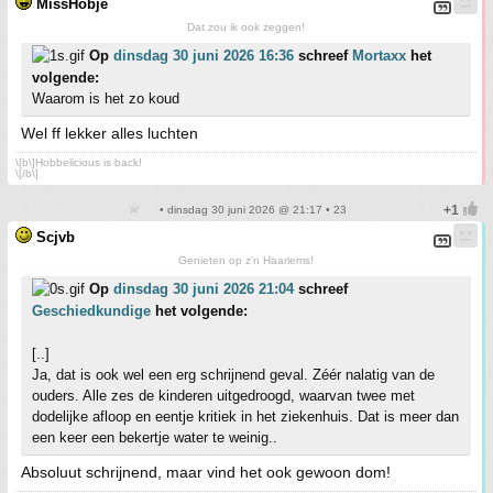
MissHobje
Dat zou ik ook zeggen!
Op
dinsdag 30 juni 2026 16:36
schreef
Mortaxx
het
volgende:
Waarom is het zo koud
Wel ff lekker alles luchten
\[b\]Hobbelicious is back!
\[/b\]
• dinsdag 30 juni 2026 @ 21:17 • 23
Scjvb
Genieten op z'n Haarlems!
Op
dinsdag 30 juni 2026 21:04
schreef
Geschiedkundige
het volgende:
[..]
Ja, dat is ook wel een erg schrijnend geval. Zéér nalatig van de
ouders. Alle zes de kinderen uitgedroogd, waarvan twee met
dodelijke afloop en eentje kritiek in het ziekenhuis. Dat is meer dan
een keer een bekertje water te weinig..
Absoluut schrijnend, maar vind het ook gewoon dom!