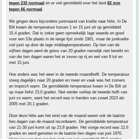
tegen 232 normaal
en er viel gemiddeld over het land
82 mm
tegen 66 normaal
.
We gingen deze bijzondere junimaand van koelte naar hitte. In De
Bilt kwam de temperatuur tussen 1 en 15 juni uit op gemiddeld
15,4 graden. Dat is zeker geen opmerkelijk lage waarde en goed
voor een 53e plaats in de lange lijst sinds 1901, maar de junikoelte
viel juist op door de lage middagtemperaturen. Op tien van de
vijftien dagen werd de grens van 20 graden namelijk niet bereikt en
van die tien dagen waren het er zeven op rij en wel van 9 tot en
met 15 juni.
Hoe anders was het weer in de tweede maandhelft. De temperatuur
steeg dagelijks naar 20 graden en meer en vaak was het zomers
en tropisch warm. De gemiddelde temperatuur kwam in De Bilt uit
op maar liefst 23,0 graden. Niet eerder verliep de tweede helft van
juni zo warm, want het record was in handen van zowel 2023 als
2005 met 20,1 graden.
Door deze hitte aan het eind van de maand waren ook de laatste
tien dagen van de maand recordwarm. De gemiddelde temperatuur
van 21-30 juni komt uit op 23,8 graden. Het vorige record was 22,6
graden en werd gemeten in de laatste tien dagen van juni 1976.