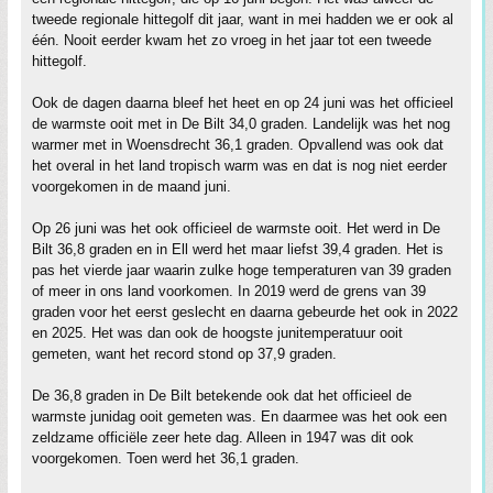
tweede regionale hittegolf dit jaar, want in mei hadden we er ook al
één. Nooit eerder kwam het zo vroeg in het jaar tot een tweede
hittegolf.
Ook de dagen daarna bleef het heet en op 24 juni was het officieel
de warmste ooit met in De Bilt 34,0 graden. Landelijk was het nog
warmer met in Woensdrecht 36,1 graden. Opvallend was ook dat
het overal in het land tropisch warm was en dat is nog niet eerder
voorgekomen in de maand juni.
Op 26 juni was het ook officieel de warmste ooit. Het werd in De
Bilt 36,8 graden en in Ell werd het maar liefst 39,4 graden. Het is
pas het vierde jaar waarin zulke hoge temperaturen van 39 graden
of meer in ons land voorkomen. In 2019 werd de grens van 39
graden voor het eerst geslecht en daarna gebeurde het ook in 2022
en 2025. Het was dan ook de hoogste junitemperatuur ooit
gemeten, want het record stond op 37,9 graden.
De 36,8 graden in De Bilt betekende ook dat het officieel de
warmste junidag ooit gemeten was. En daarmee was het ook een
zeldzame officiële zeer hete dag. Alleen in 1947 was dit ook
voorgekomen. Toen werd het 36,1 graden.