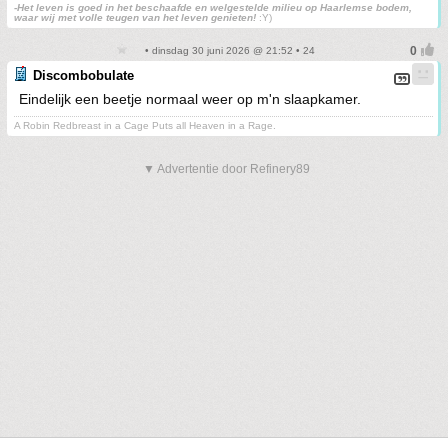
-Het leven is goed in het beschaafde en welgestelde milieu op Haarlemse bodem,
waar wij met volle teugen van het leven genieten!
:Y)
• dinsdag 30 juni 2026 @ 21:52 • 24
Discombobulate
Eindelijk een beetje normaal weer op m'n slaapkamer.
A Robin Redbreast in a Cage Puts all Heaven in a Rage.
▼ Advertentie door Refinery89