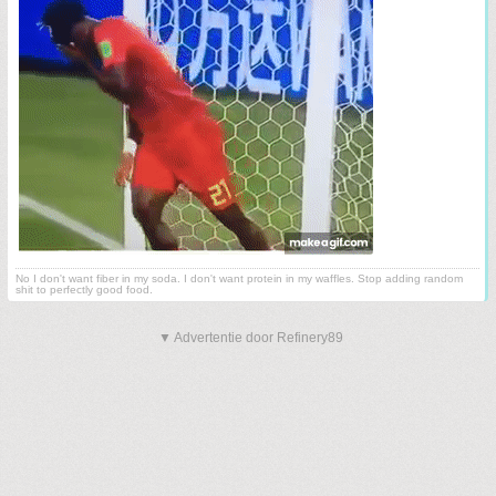
No I don't want fiber in my soda. I don't want protein in my waffles. Stop adding random
shit to perfectly good food.
▼ Advertentie door Refinery89