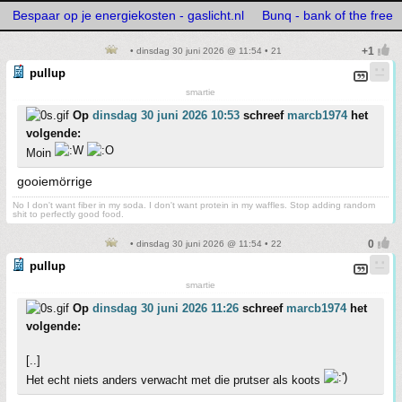
Bespaar op je energiekosten - gaslicht.nl
Bunq - bank of the free
• dinsdag 30 juni 2026 @ 11:54 • 21
pullup
smartie
Op
dinsdag 30 juni 2026 10:53
schreef
marcb1974
het
volgende:
Moin
gooiemörrige
No I don't want fiber in my soda. I don't want protein in my waffles. Stop adding random
shit to perfectly good food.
• dinsdag 30 juni 2026 @ 11:54 • 22
pullup
smartie
Op
dinsdag 30 juni 2026 11:26
schreef
marcb1974
het
volgende:
[..]
Het echt niets anders verwacht met die prutser als koots