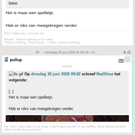
beter.
Het is maar een spelletje.
Heb er niks van meegekregen verder.
Don't follow me. I am lost too
.
Please. There's nothing to do here.
There's nothing. There's just....I mean, there's nothing.
• dinsdag 30 juni 2026 @ 09:10 • 13
pullup
smartie
Op
dinsdag 30 juni 2026 09:02
schreef
RedShoe
het
volgende:
[..]
Het is maar een spelletje.
Heb er niks van meegekregen verder.
No I don't want fiber in my soda. I don't want protein in my waffles. Stop adding random
shit to perfectly good food.