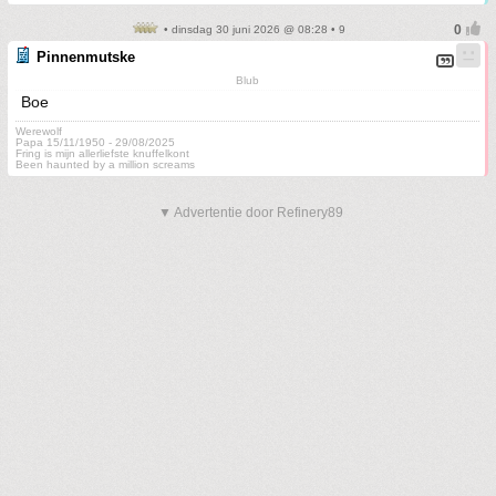
• dinsdag 30 juni 2026 @ 08:28 • 9
Pinnenmutske
Blub
Boe
Werewolf
Papa 15/11/1950 - 29/08/2025
Fring is mijn allerliefste knuffelkont
Been haunted by a million screams
▼ Advertentie door Refinery89