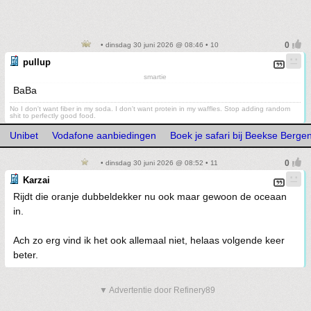
• dinsdag 30 juni 2026 @ 08:46 • 10
pullup
smartie
BaBa
No I don't want fiber in my soda. I don't want protein in my waffles. Stop adding random
shit to perfectly good food.
Unibet
Vodafone aanbiedingen
Boek je safari bij Beekse Berge
• dinsdag 30 juni 2026 @ 08:52 • 11
Karzai
Rijdt die oranje dubbeldekker nu ook maar gewoon de oceaan
in.
Ach zo erg vind ik het ook allemaal niet, helaas volgende keer
beter.
▼ Advertentie door Refinery89