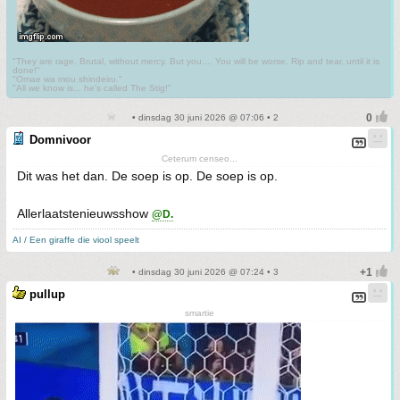
"They are rage. Brutal, without mercy. But you.... You will be worse. Rip and tear, until it is
done!"
"Omae wa mou shindeiru."
"All we know is... he's called The Stig!"
• dinsdag 30 juni 2026 @ 07:06 • 2
Domnivoor
Ceterum censeo...
Dit was het dan. De soep is op. De soep is op.
Allerlaatstenieuwsshow
@D.
AI / Een giraffe die viool speelt
• dinsdag 30 juni 2026 @ 07:24 • 3
pullup
smartie