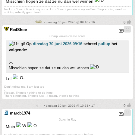
Misschien hopen ze dat ze nu dan wel winnen
No I don't want fiber in my soda. I don't want protein in my waffles. Stop adding random
shit to perfectly good food.
• dinsdag 30 juni 2026 @ 09:16 • 16
RedShoe
Sharp knives create scars
Op
dinsdag 30 juni 2026 09:16
schreef
pullup
het
volgende:
[..]
Misschien hopen ze dat ze nu dan wel winnen
Lol
Don't follow me. I am lost too
.
Please. There's nothing to do here.
There's nothing. There's just....I mean, there's nothing.
• dinsdag 30 juni 2026 @ 10:53 • 17
marcb1974
Dakshin Ray
Moin
stupidity has become as common as common sense was before