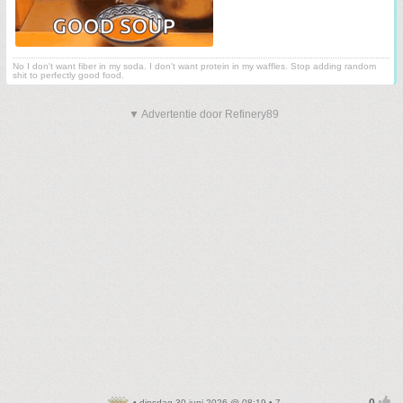
No I don't want fiber in my soda. I don't want protein in my waffles. Stop adding random
shit to perfectly good food.
▼ Advertentie door Refinery89
• dinsdag 30 juni 2026 @ 08:19 • 7