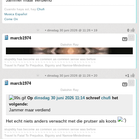
Jammer maar verdiend
Cuando haya sol, hay
Chufi
Musica Español
Come On
• dinsdag 30 juni 2026 @ 11:26 • 19
marcb1974
Dakshin Ray
stupidity has become as common as common sense was before
~ ~ ~ ~ ~ ~ ~ ~ ~ ~ ~ ~ ~ ~ ~ ~ ~ ~ ~ ~ ~ ~ ~ ~ ~ ~ ~ ~ ~ ~ ~ ~ ~
Travel Is Fatal To Prejudice, Bigotry and Narrow-Mindedness
• dinsdag 30 juni 2026 @ 11:26 • 20
marcb1974
Dakshin Ray
Op
dinsdag 30 juni 2026 11:14
schreef
chufi
het
volgende:
Jammer maar verdiend
Het echt niets anders verwacht met die prutser als koots
stupidity has become as common as common sense was before
~ ~ ~ ~ ~ ~ ~ ~ ~ ~ ~ ~ ~ ~ ~ ~ ~ ~ ~ ~ ~ ~ ~ ~ ~ ~ ~ ~ ~ ~ ~ ~ ~
Travel Is Fatal To Prejudice, Bigotry and Narrow-Mindedness