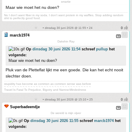
smartie
Maar wie moet het nu doen?
No I don't want fiber in my soda. I don't want protein in my waffles. Stop adding random
shit to perfectly good food.
• dinsdag 30 juni 2026 @ 11:55 • 24
marcb1974
Dakshin Ray
Op
dinsdag 30 juni 2026 11:54
schreef
pullup
het
volgende:
Maar wie moet het nu doen?
Pluk van de Pletteflat lijkt me een goede. Die kan het echt nooit
slechter doen.
stupidity has become as common as common sense was before
~ ~ ~ ~ ~ ~ ~ ~ ~ ~ ~ ~ ~ ~ ~ ~ ~ ~ ~ ~ ~ ~ ~ ~ ~ ~ ~ ~ ~ ~ ~ ~ ~
Travel Is Fatal To Prejudice, Bigotry and Narrow-Mindedness
• dinsdag 30 juni 2026 @ 15:10 • 25
Superbadeendje
De wereld is mijn vijver
Op
dinsdag 30 juni 2026 11:55
schreef
marcb1974
het
volgende: