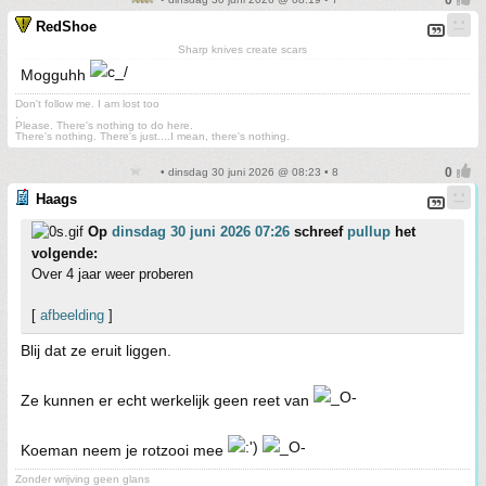
RedShoe
Sharp knives create scars
Mogguhh
Don't follow me. I am lost too
.
Please. There's nothing to do here.
There's nothing. There's just....I mean, there's nothing.
• dinsdag 30 juni 2026 @ 08:23 • 8
Haags
Op
dinsdag 30 juni 2026 07:26
schreef
pullup
het
volgende:
Over 4 jaar weer proberen
[
afbeelding
]
Blij dat ze eruit liggen.
Ze kunnen er echt werkelijk geen reet van
Koeman neem je rotzooi mee
Zonder wrijving geen glans