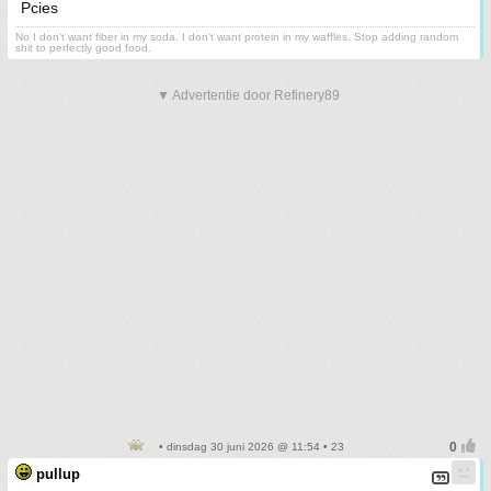
Pcies
No I don't want fiber in my soda. I don't want protein in my waffles. Stop adding random
shit to perfectly good food.
▼ Advertentie door Refinery89
• dinsdag 30 juni 2026 @ 11:54 • 23
pullup