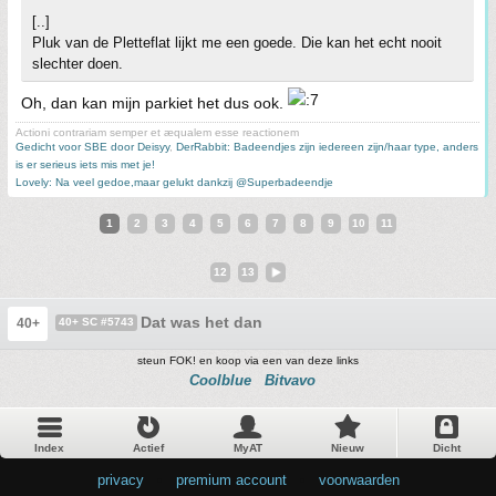
[..]
Pluk van de Pletteflat lijkt me een goede. Die kan het echt nooit
slechter doen.
Oh, dan kan mijn parkiet het dus ook.
Actioni contrariam semper et æqualem esse reactionem
Gedicht voor SBE door Deisyy
,
DerRabbit: Badeendjes zijn iedereen zijn/haar type, anders
is er serieus iets mis met je!
Lovely: Na veel gedoe,maar gelukt dankzij @Superbadeendje
1
2
3
4
5
6
7
8
9
10
11
12
13
Dat was het dan
40+
40+ SC #5743
steun FOK! en koop via een van deze links
Coolblue
Bitvavo
Index
Actief
MyAT
Nieuw
Dicht
privacy
•
premium account
•
voorwaarden