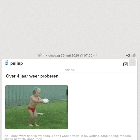
• dinsdag 30 juni 2026 @ 07:26 • 4
pullup
smartie
Over 4 jaar weer proberen
No I don't want fiber in my soda. I don't want protein in my waffles. Stop adding random
shit to perfectly good food.