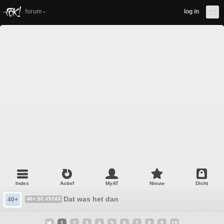
forum
log in
Index
Actief
MyAT
Nieuw
Dicht
Dat was het dan
40+
40+ SC #5743
1
2
3
4
5
6
7
8
9
10