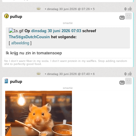
• dinsdag 30 juni 2026 @ 07:26 • 5
pullup
smartie
Op
dinsdag 30 juni 2026 07:03
schreef
TheStigsDutchCousin
het volgende:
[
afbeelding
]
Ik krijg nu zin in tomatensoep
No I don't want fiber in my soda. I don't want protein in my waffles. Stop adding random
shit to perfectly good food.
• dinsdag 30 juni 2026 @ 07:40 • 6
pullup
smartie