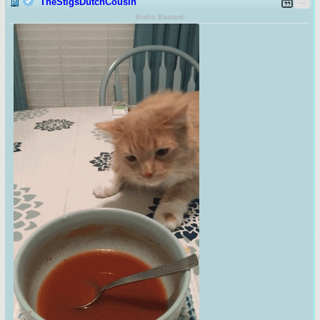
TheStigsDutchCousin
Brabo Bastard