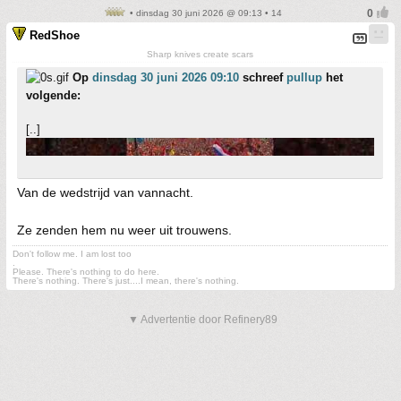
• dinsdag 30 juni 2026 @ 09:13 • 14
RedShoe
Sharp knives create scars
Op
dinsdag 30 juni 2026 09:10
schreef
pullup
het
volgende:
[..]
Van de wedstrijd van vannacht.
Ze zenden hem nu weer uit trouwens.
Don't follow me. I am lost too
.
Please. There's nothing to do here.
There's nothing. There's just....I mean, there's nothing.
▼ Advertentie door Refinery89