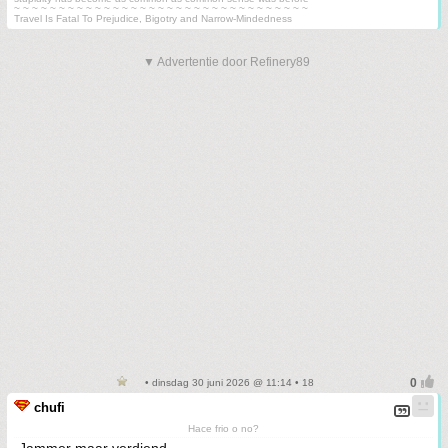
~ ~ ~ ~ ~ ~ ~ ~ ~ ~ ~ ~ ~ ~ ~ ~ ~ ~ ~ ~ ~ ~ ~ ~ ~ ~ ~ ~ ~ ~ ~ ~ ~
Travel Is Fatal To Prejudice, Bigotry and Narrow-Mindedness
▼ Advertentie door Refinery89
• dinsdag 30 juni 2026 @ 11:14 • 18
chufi
Hace frio o no?