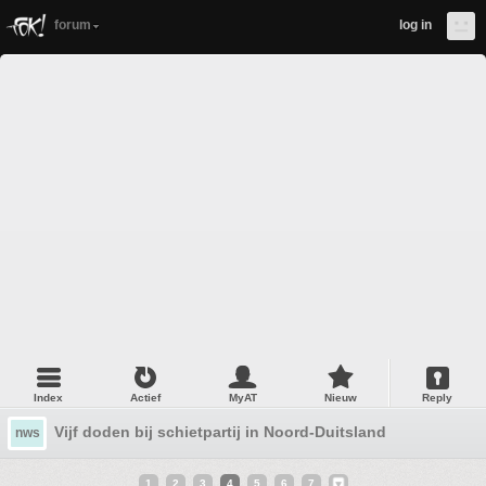
forum
log in
Index
Actief
MyAT
Nieuw
Reply
Vijf doden bij schietpartij in Noord-Duitsland
nws
1
2
3
4
5
6
7