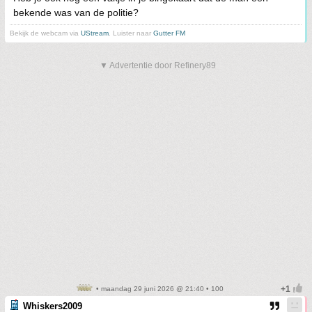
bekende was van de politie?
Bekijk de webcam via
UStream
. Luister naar
Gutter FM
▼ Advertentie door Refinery89
• maandag 29 juni 2026 @ 21:40 • 100
Whiskers2009