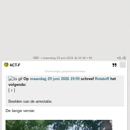
• maandag 29 juni 2026 @ 20:36 • 85
ACT-F
Onmeunige gaspedoal emmer
Op
maandag 29 juni 2026 19:59
schreef
RotatoR
het
volgende:
[
x
]
Beelden van de arrestatie.
De lange versie: