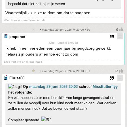
bepaald dat niet zelf bij mijn weten.
Waarschijnlijk zijn ze te dom om dat te snappen.
Wie dit leest is een lezer van dit
• maandag 29 juni 2026 @ 20:06 • 80
pmponer
One Punch is enough
Ik heb in een verleden een paar jaar bij jeugdzorg gewerkt,
helaas zijn ouders af en toe echt zo dom
Drop you like an ill, bad habit
• maandag 29 juni 2026 @ 20:13 • 81
Firuze60
Op
maandag 29 juni 2026 20:03
schreef
MissButterflyy
het volgende:
En wat hebben ze er mee bereikt? Een lange gevangenisstraf en
ze zullen de voogdij over hun kind nooit meer krijgen. Wat denken
zulke mensen nou? Dat ze boven de wet staan?
Compleet gestoord.