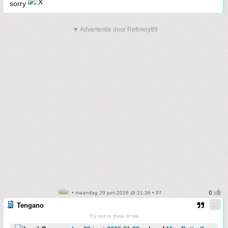
sorry
▼ Advertentie door Refinery89
• maandag 29 juni 2026 @ 21:36 • 97
Tengano
Try not to think of me