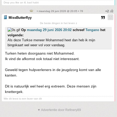
Drop you like an ill, bad habit
• maandag 29 juni 2026 @ 20:05 • 78
MissButterflyy
De beste dingen in het leven z
Op
maandag 29 juni 2026 20:02
schreef
Tengano
het
volgende:
Als deze Turkse meneer Mohammed heet dan heb ik mijn
bingokaart wel weer vol voor vandaag.
Turken heten doorgaans niet Mohammed.
Ik vind de afkomst ook totaal niet interessant.
Geweld tegen hulpverleners in de jeugdzorg komt van alle
kanten.
Dit is natuurlijk wel heel erg extreem. Deze mensen zijn
knettergek.
Wie dit leest is een lezer van dit
▼ Advertentie door Refinery89