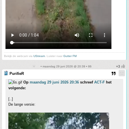
Bekijk de webcam via
UStream
. Luister naar
Gutter FM
• maandag 29 juni 2026 @ 20:39 • 86
PurifieR
Op
maandag 29 juni 2026 20:36
schreef
ACT-F
het
volgende:
[..]
De lange versie: