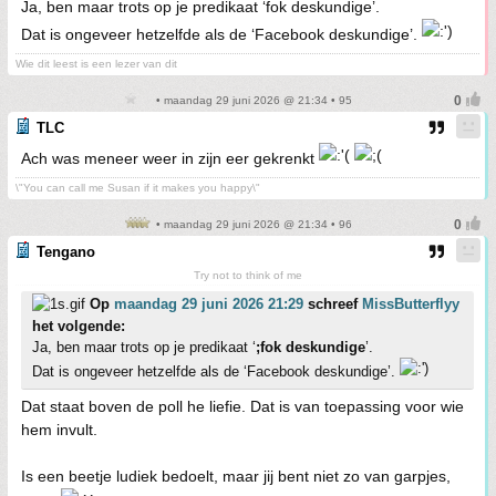
Ja, ben maar trots op je predikaat ‘fok deskundige’.
Dat is ongeveer hetzelfde als de ‘Facebook deskundige’.
Wie dit leest is een lezer van dit
• maandag 29 juni 2026 @ 21:34 • 95
TLC
Ach was meneer weer in zijn eer gekrenkt
\"You can call me Susan if it makes you happy\"
• maandag 29 juni 2026 @ 21:34 • 96
Tengano
Try not to think of me
Op
maandag 29 juni 2026 21:29
schreef
MissButterflyy
het volgende:
Ja, ben maar trots op je predikaat ‘
;fok deskundige
’.
Dat is ongeveer hetzelfde als de ‘Facebook deskundige’.
Dat staat boven de poll he liefie. Dat is van toepassing voor wie
hem invult.
Is een beetje ludiek bedoelt, maar jij bent niet zo van garpjes,