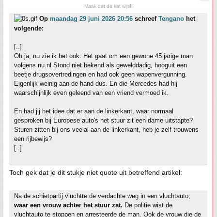
Maak dat de kat wijs!!
Op
maandag 29 juni 2026 20:56
schreef
Tengano
het
volgende:
[..]
Oh ja, nu zie ik het ook. Het gaat om een gewone 45 jarige man
volgens nu.nl Stond niet bekend als gewelddadig, hooguit een
beetje drugsovertredingen en had ook geen wapenvergunning.
Eigenlijk weinig aan de hand dus. En die Mercedes had hij
waarschijnlijk even geleend van een vriend vermoed ik.
En had jij het idee dat er aan de linkerkant, waar normaal
gesproken bij Europese auto's het stuur zit een dame uitstapte?
Sturen zitten bij ons veelal aan de linkerkant, heb je zelf trouwens
een rijbewijs?
[..]
Toch gek dat je dit stukje niet quote uit betreffend artikel:
Na de schietpartij vluchtte de verdachte weg in een vluchtauto,
waar een vrouw achter het stuur zat.
De politie wist de
vluchtauto te stoppen en arresteerde de man. Ook de vrouw die de