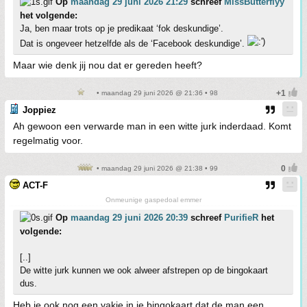
Op
maandag 29 juni 2026 21:29
schreef
MissButterflyy
het volgende:
Ja, ben maar trots op je predikaat ‘fok deskundige’.
Dat is ongeveer hetzelfde als de ‘Facebook deskundige’.
Maar wie denk jij nou dat er gereden heeft?
• maandag 29 juni 2026 @ 21:36 • 98
Joppiez
Ah gewoon een verwarde man in een witte jurk inderdaad. Komt
regelmatig voor.
• maandag 29 juni 2026 @ 21:38 • 99
ACT-F
Onmeunige gaspedoal emmer
Op
maandag 29 juni 2026 20:39
schreef
PurifieR
het
volgende:
[..]
De witte jurk kunnen we ook alweer afstrepen op de bingokaart
dus.
Heb je ook nog een vakje in je bingokaart dat de man een