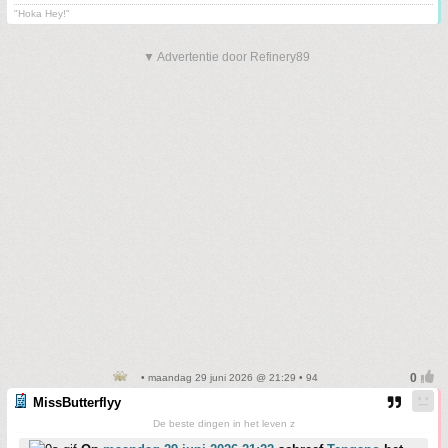
"Hoka Hey!"
▼ Advertentie door Refinery89
• maandag 29 juni 2026 @ 21:29 • 94
MissButterflyy
De beste dingen in het leven z