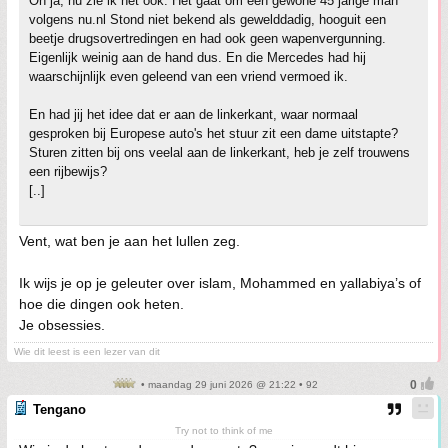
Oh ja, nu zie ik het ook. Het gaat om een gewone 45 jarige man
volgens nu.nl Stond niet bekend als gewelddadig, hooguit een
beetje drugsovertredingen en had ook geen wapenvergunning.
Eigenlijk weinig aan de hand dus. En die Mercedes had hij
waarschijnlijk even geleend van een vriend vermoed ik.
En had jij het idee dat er aan de linkerkant, waar normaal
gesproken bij Europese auto's het stuur zit een dame uitstapte?
Sturen zitten bij ons veelal aan de linkerkant, heb je zelf trouwens
een rijbewijs?
[..]
Vent, wat ben je aan het lullen zeg.
Ik wijs je op je geleuter over islam, Mohammed en yallabiya’s of
hoe die dingen ook heten.
Je obsessies.
Wie dit leest is een lezer van dit
• maandag 29 juni 2026 @ 21:22 • 92
Tengano
Try not to think of me