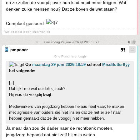
en ze zullen de voogdij over hun kind nooit meer krijgen. Wat
denken zulke mensen nou? Dat ze boven de wet staan?
Compleet gestoord.
Wie dit leest is een lezer van dit
• maandag 29 juni 2026 @ 20:05 • 77
pmponer
One Punch is enough
Op
maandag 29 juni 2026 19:59
schreef
MissButterflyy
het volgende:
[..]
Dat lijkt me wel duidelijk, toch?
Hij was de voogdij kwijt.
Medewerkers van jeugdzorg hebben helaas heel vaak te maken
met agressie van ouders die niet inzien dat ze het er zelf naar
hebben gemaakt dat ze de voogdij niet meer hebben.
Ja maar dan zou de dader naar de rechtbank moeten,
jeugdzorg bepaald dat niet zelf bij mijn weten.