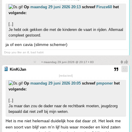
Op
maandag 29 juni 2026 20:13
schreef
Firuze60
het
volgende:
[..]
Je hebt ook gekken die met de kinderen de vaart in rijden. Allemaal
compleet gestoord.
ja of een cavia (slimme schemer)
Drop you like an ill, bad habit
• maandag 29 juni 2026 @ 20:17 • 83
KinKiJan
[redacted]
Op
maandag 29 juni 2026 20:05
schreef
pmponer
het
volgende:
[..]
Ja maar dan zou de dader naar de rechtbank moeten, jeugdzorg
bepaald dat niet zelf bij mijn weten.
Het is me niet helemaal duidelijk hoe dat daar zit. Het leek me
een soort van blijf van m'n lijf huis waar moeder en kind zaten