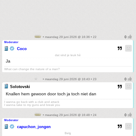
• maandag 29 juni 2026 @ 16:36 • 22
Moderator
Coco
dat vind je leuk hè
Ja
What can change the nature of a man?
• maandag 29 juni 2026 @ 16:43 • 23
Solotovski
Knallen hem gewoon door toch ja toch niet dan
I wanna go back with a club and attack
I wanna take to my guns and break you
• maandag 29 juni 2026 @ 16:48 • 24
Moderator
capuchon_jongen
Belg