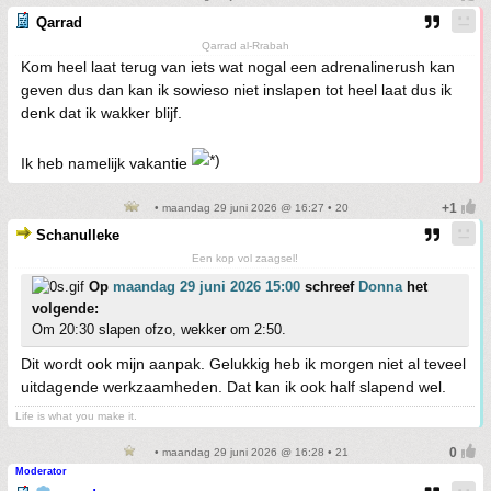
Qarrad
Qarrad al-Rrabah
Kom heel laat terug van iets wat nogal een adrenalinerush kan
geven dus dan kan ik sowieso niet inslapen tot heel laat dus ik
denk dat ik wakker blijf.
Ik heb namelijk vakantie
• maandag 29 juni 2026 @ 16:27 • 20
Schanulleke
Een kop vol zaagsel!
Op
maandag 29 juni 2026 15:00
schreef
Donna
het
volgende:
Om 20:30 slapen ofzo, wekker om 2:50.
Dit wordt ook mijn aanpak. Gelukkig heb ik morgen niet al teveel
uitdagende werkzaamheden. Dat kan ik ook half slapend wel.
Life is what you make it.
• maandag 29 juni 2026 @ 16:28 • 21
Moderator