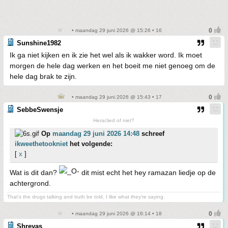
• maandag 29 juni 2026 @ 15:26 • 16
Sunshine1982
Ik ga niet kijken en ik zie het wel als ik wakker word. Ik moet
morgen de hele dag werken en het boeit me niet genoeg om de
hele dag brak te zijn.
• maandag 29 juni 2026 @ 15:43 • 17
SebbeSwensje
Heraclied of niet?
Op
maandag 29 juni 2026 14:48
schreef
ikweethetookniet
het volgende:
[
x
]
Wat is dit dan?
dit mist echt het hey ramazan liedje op de
achtergrond.
That's the drugs talking and truth be told, I like what they're saying.
• maandag 29 juni 2026 @ 16:14 • 18
Shreyas