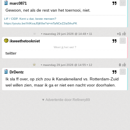
marc0871
Gewoon, net als de rest van het toernooi, niet.
LIF / CIDP. Kent u dat, beste mensen?
https://youtu.be/X4KoaJ0jK6w?si=mTaNCeZ2ia5ihuFK
• maandag 29 juni 2026 @ 14:48 • 11
ikweethetookniet
Weet jij het wel ?
twitter
• maandag 29 juni 2026 @ 14:55 • 12
DrDentz
Ik sla ff over, op zich zou ik Kanaleneiland vs. Rotterdam-Zuid
wel willen zien, maar ik ga er niet een nacht voor doorhalen.
▼ Advertentie door Refinery89