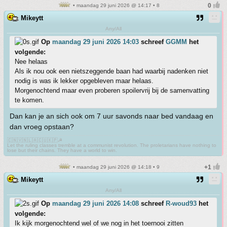
• maandag 29 juni 2026 @ 14:17 • 8
Mikeytt
Any/All
Op
maandag 29 juni 2026 14:03
schreef
GGMM
het
volgende:
Nee helaas
Als ik nou ook een nietszeggende baan had waarbij nadenken niet
nodig is was ik lekker opgebleven maar helaas.
Morgenochtend maar even proberen spoilervrij bij de samenvatting
te komen.
Dan kan je an sich ook om 7 uur savonds naar bed vandaag en
dan vroeg opstaan?
🇨🇳🇻🇳🇱🇦🇨🇺🇰🇵☭
Let the ruling classes tremble at a communist revolution. The proletarians have nothing to
lose but their chains. They have a world to win.
• maandag 29 juni 2026 @ 14:18 • 9
Mikeytt
Any/All
Op
maandag 29 juni 2026 14:08
schreef
R-woud93
het
volgende:
Ik kijk morgenochtend wel of we nog in het toernooi zitten