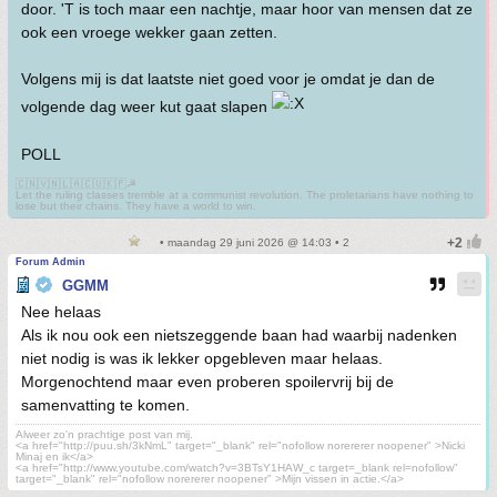
door. 'T is toch maar een nachtje, maar hoor van mensen dat ze
ook een vroege wekker gaan zetten.
Volgens mij is dat laatste niet goed voor je omdat je dan de
volgende dag weer kut gaat slapen
POLL
🇨🇳🇻🇳🇱🇦🇨🇺🇰🇵☭
Let the ruling classes tremble at a communist revolution. The proletarians have nothing to
lose but their chains. They have a world to win.
• maandag 29 juni 2026 @ 14:03 • 2
Forum Admin
GGMM
Nee helaas
Als ik nou ook een nietszeggende baan had waarbij nadenken
niet nodig is was ik lekker opgebleven maar helaas.
Morgenochtend maar even proberen spoilervrij bij de
samenvatting te komen.
Alweer zo'n prachtige post van mij.
<a href="http://puu.sh/3kNmL" target="_blank" rel="nofollow norererer noopener" >Nicki
Minaj en ik</a>
<a href="http://www.youtube.com/watch?v=3BTsY1HAW_c target=_blank rel=nofollow"
target="_blank" rel="nofollow norererer noopener" >Mijn vissen in actie.</a>