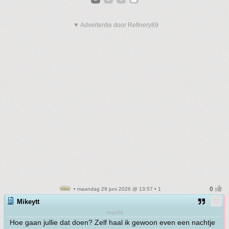
▼ Advertentie door Refinery89
• maandag 29 juni 2026 @ 13:57 • 1
Mikeytt
Any/All
Hoe gaan jullie dat doen? Zelf haal ik gewoon even een nachtje