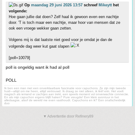
Op
maandag 29 juni 2026 13:57
schreef
Mikeytt
het
volgende:
Hoe gaan jullie dat doen? Zelf haal ik gewoon even een nachtje
door. 'T is toch maar een nachtje, maar hoor van mensen dat ze
ook een vroege wekker gaan zetten.
Volgens mij is dat laatste niet goed voor je omdat je dan de
volgende dag weer kut gaat slapen
[poll=10079]
poll is ongeldig want ik had al poll
POLL
Ik ben een man met een onverklaarbare fascinatie voor capuchons. Ze zijn mijn tweede
huid—altijd om me heen, altijd vertrouwd. Ik draag ze niet alleen, ik lééf erin. Het voelt
magisch als iemand er zachtjes aan trekt, een speels moment vol onverwachte connectie.
En als mijn capuchon ergens blijft haken? Pure vreugde! Een klein avontuur in het
alledaagse, alsof de wereld me even vasthoudt. Capuchons en ik? Een onafscheidelijk
duo
▼ Advertentie door Refinery89