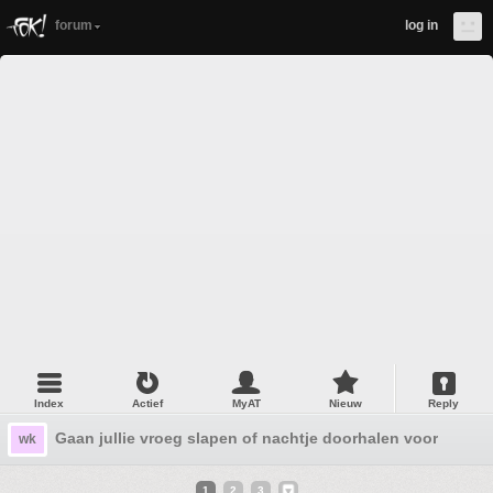
forum
log in
Index
Actief
MyAT
Nieuw
Reply
Gaan jullie vroeg slapen of nachtje doorhalen voor NED
wk
1
2
3