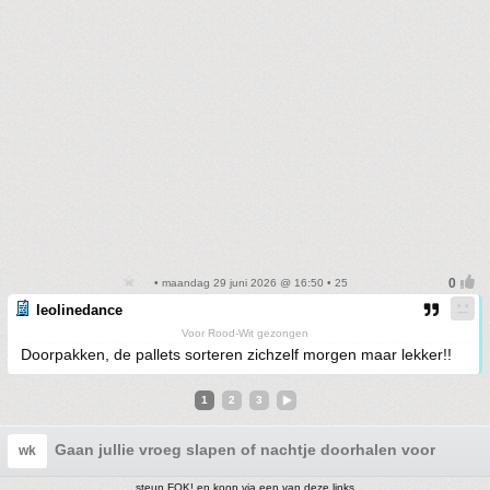
• maandag 29 juni 2026 @ 16:50 • 25
leolinedance
Voor Rood-Wit gezongen
Doorpakken, de pallets sorteren zichzelf morgen maar lekker!!
1
2
3
Gaan jullie vroeg slapen of nachtje doorhalen voor NED
wk
steun FOK! en koop via een van deze links