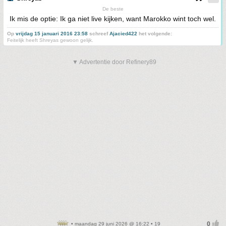
De beste
Ik mis de optie: Ik ga niet live kijken, want Marokko wint toch wel.
Op
vrijdag 15 januari 2016 23:58
schreef
Ajacied422
het volgende:
Feitelijk heeft Shreyas gewoon gelijk.
▼ Advertentie door Refinery89
• maandag 29 juni 2026 @ 16:22 • 19