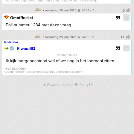
That's the drugs talking and truth be told, I like what they're saying.
• maandag 29 juni 2026 @ 14:08 • 5
OmniRocket
Poll nummer 1234 met deze vraag.
• maandag 29 juni 2026 @ 14:08 • 6
Moderator
R-woud93
Voorbeelduser
Ik kijk morgenochtend wel of we nog in het toernooi zitten
~FEYENOORD~
*De donkerste nachten produceren de helderste sterren*
▼ Advertentie door Refinery89