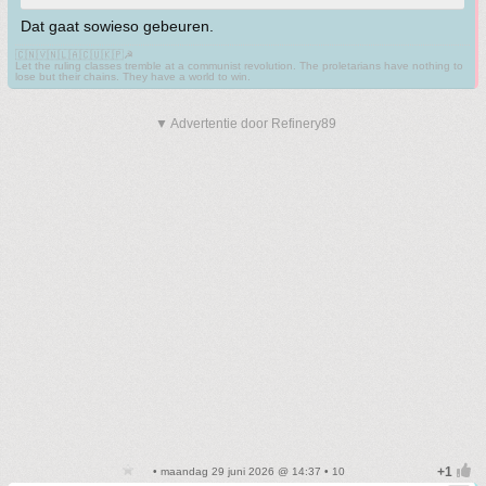
Dat gaat sowieso gebeuren.
🇨🇳🇻🇳🇱🇦🇨🇺🇰🇵☭
Let the ruling classes tremble at a communist revolution. The proletarians have nothing to
lose but their chains. They have a world to win.
▼ Advertentie door Refinery89
• maandag 29 juni 2026 @ 14:37 • 10