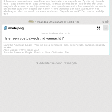
Ik ben een man met een onverklaarbare fascinatie voor capuchons. Ze zijn mijn tweede
huid—altijd om me heen, altijd vertrouwd. Ik draag ze niet alleen, ik lééf erin. Het voelt
magisch als iemand er zachtjes aan trekt, een speels moment vol onverwachte connectie.
En als mijn capuchon ergens blijft haken? Pure vreugde! Een klein avontuur in het
alledaagse, alsof de wereld me even vasthoudt. Capuchons en ik? Een onafscheidelijk
duo
• maandag 29 juni 2026 @ 16:53 • 28
mvdejong
Home is where the cat is.
Is er een voetbalwedstrijd vannacht ?
Sam the American Eagle : You, sir, are a demented, sick, degenerate, barbaric, naughty
freako!
Alice Cooper : Why, thank you!
Sam the American Eagle : Freakos: One. Civilization: Zero.
▼ Advertentie door Refinery89