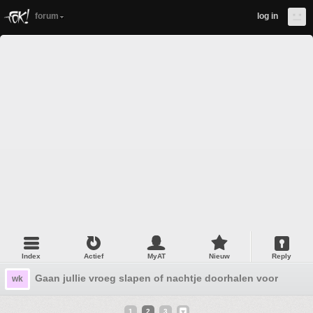
forum
log in
Index
Actief
MyAT
Nieuw
Reply
Gaan jullie vroeg slapen of nachtje doorhalen voor NED
wk
1
2
3