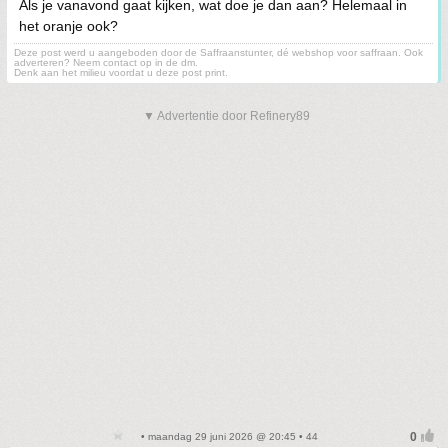
Als je vanavond gaat kijken, wat doe je dan aan? Helemaal in
het oranje ook?
Deze post werd u aangeboden door de Saffraanstunter, dé webshop voor saffraan. Ook
adverteren? Neem contact op in de dm.
Denk aan het milieu voordat u deze post print.
▼ Advertentie door Refinery89
• maandag 29 juni 2026 @ 20:45 • 44