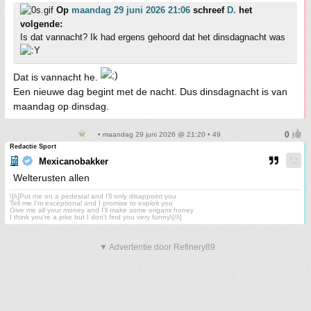
Op
maandag 29 juni 2026 21:06
schreef
D.
het
volgende:
Is dat vannacht? Ik had ergens gehoord dat het dinsdagnacht was
Dat is vannacht he.
Een nieuwe dag begint met de nacht. Dus dinsdagnacht is van
maandag op dinsdag.
• maandag 29 juni 2026 @ 21:20 • 49
Redactie Sport
Mexicanobakker
Welterusten allen
\[i\]Put me on a pedestal and I'll only disappoint you
Tell me I'm exceptional and I promise to exploit you
Give me all your money and I'll make some origami honey
I think you're a joke but I don't find you very funny\[/i\]
▼ Advertentie door Refinery89