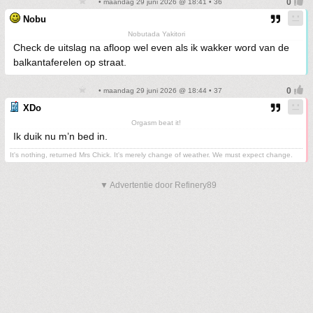
• maandag 29 juni 2026 @ 18:41 • 36
Nobu
Nobutada Yakitori
Check de uitslag na afloop wel even als ik wakker word van de
balkantaferelen op straat.
• maandag 29 juni 2026 @ 18:44 • 37
XDo
Orgasm beat it!
Ik duik nu m’n bed in.
It's nothing, returned Mrs Chick. It's merely change of weather. We must expect change.
▼ Advertentie door Refinery89