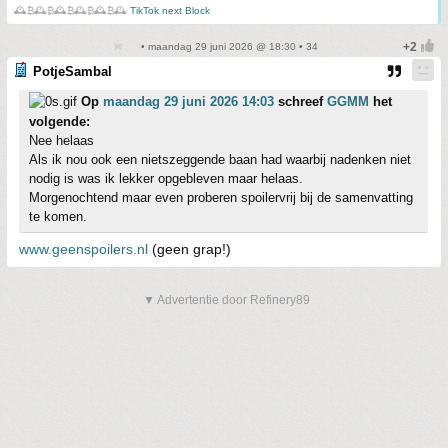
🕰️₿🕰️₿🕰️₿🕰️₿🕰️₿🕰️
TikTok next Block
• maandag 29 juni 2026 @ 18:30 • 34
PotjeSambal
Op
maandag 29 juni 2026 14:03
schreef
GGMM
het
volgende:
Nee helaas
Als ik nou ook een nietszeggende baan had waarbij nadenken niet
nodig is was ik lekker opgebleven maar helaas.
Morgenochtend maar even proberen spoilervrij bij de samenvatting
te komen.
www.geenspoilers.nl
(geen grap!)
▼ Advertentie door Refinery89