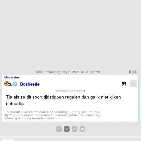
• maandag 29 juni 2026 @ 21:20 • 50
Moderator
Bosbeetle
terminaal verdwaald
Tja als ze dit soort tijdstippen regelen dan ga ik niet kijken
natuurlijk
En mochten we vallen dan is het omhoog.
- Krang (uit: Pantani)
My favourite music is the music I haven't yet heard
- John Cage
Water: ijskoud de hardste
- Gehenna
1
2
3