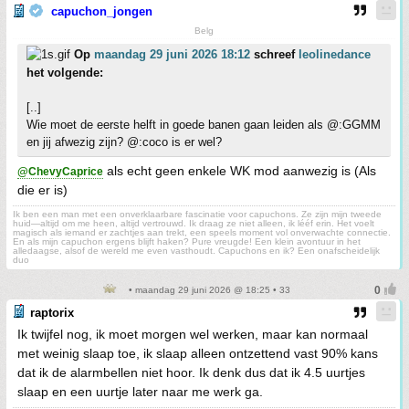
capuchon_jongen
Belg
Op
maandag 29 juni 2026 18:12
schreef
leolinedance
het volgende:
[..]
Wie moet de eerste helft in goede banen gaan leiden als @:GGMM
en jij afwezig zijn? @:coco is er wel?
als echt geen enkele WK mod aanwezig is (Als
@ChevyCaprice
die er is)
Ik ben een man met een onverklaarbare fascinatie voor capuchons. Ze zijn mijn tweede
huid—altijd om me heen, altijd vertrouwd. Ik draag ze niet alleen, ik lééf erin. Het voelt
magisch als iemand er zachtjes aan trekt, een speels moment vol onverwachte connectie.
En als mijn capuchon ergens blijft haken? Pure vreugde! Een klein avontuur in het
alledaagse, alsof de wereld me even vasthoudt. Capuchons en ik? Een onafscheidelijk
duo
• maandag 29 juni 2026 @ 18:25 • 33
raptorix
Ik twijfel nog, ik moet morgen wel werken, maar kan normaal
met weinig slaap toe, ik slaap alleen ontzettend vast 90% kans
dat ik de alarmbellen niet hoor. Ik denk dus dat ik 4.5 uurtjes
slaap en een uurtje later naar me werk ga.