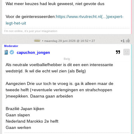
Wat meer keuzes had leuk geweest, niet gevote dus
Voor de geinteresseerden:
https://www.rtvutrecht.nl(...)pexpert-
legt-het-uit
I'm not online, it's just your imagination
• maandag 29 juni 2026 @ 16:52 • 27
Moderator
capuchon_jongen
Belg
Als neutrale voetballiefhebber is dit een een interessante
wedstrijd. Ik wil die echt wel zien (als Belg)
Aangezien Drie uur toch te vroeg is. ga ik alleen maar de
tweede helft (+eventuele verlengingen en strafschoppen
)meepikken. Daarna gaan arbeiden
Brazilië Japan kijken
Gaan slapen
Nederland Marokko 2e helft
Gaan werken