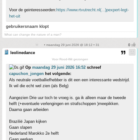
Voor de geinteresseerden:
https://www.rtvutrecht.nl(...)pexpert-legt-
het-uit
gebruikersnaam klopt
What can change the nature of a man?
• maandag 29 juni 2026 @ 18:12 • 31
leolinedance
Voor Rood-Wit gezongen
Op
maandag 29 juni 2026 16:52
schreef
capuchon_jongen
het volgende:
Als neutrale voetballiefhebber is dit een een interessante wedstrijd.
Ik wil die echt wel zien (als Belg)
Aangezien Drie uur toch te vroeg is. ga ik alleen maar de tweede
helft (+eventuele verlengingen en strafschoppen )meepikken.
Daarna gaan arbeiden
Brazilië Japan kijken
Gaan slapen
Nederland Marokko 2e helft
Gaan werken