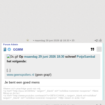
• maandag 29 juni 2026 @ 18:33 • 35
Forum Admin
GGMM
Op
maandag 29 juni 2026 18:30
schreef
PotjeSambal
het volgende:
[..]
www.geenspoilers.nl
(geen grap!)
Je bent een goed mens
Alweer zo'n prachtige post van mij.
<a href="http://puu.sh/3kNmL" target="_blank" rel="nofollow norererer noopener" >Nicki
Minaj en ik</a>
<a href="http://www.youtube.com/watch?v=3BTsY1HAW_c target=_blank rel=nofollow"
target="_blank" rel="nofollow norererer noopener" >Mijn vissen in actie.</a>