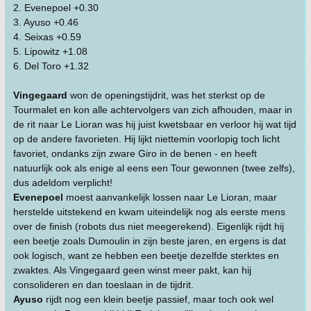
2. Evenepoel +0.30
3. Ayuso +0.46
4. Seixas +0.59
5. Lipowitz +1.08
6. Del Toro +1.32
Vingegaard
won de openingstijdrit, was het sterkst op de
Tourmalet en kon alle achtervolgers van zich afhouden, maar in
de rit naar Le Lioran was hij juist kwetsbaar en verloor hij wat tijd
op de andere favorieten. Hij lijkt niettemin voorlopig toch licht
favoriet, ondanks zijn zware Giro in de benen - en heeft
natuurlijk ook als enige al eens een Tour gewonnen (twee zelfs),
dus adeldom verplicht!
Evenepoel
moest aanvankelijk lossen naar Le Lioran, maar
herstelde uitstekend en kwam uiteindelijk nog als eerste mens
over de finish (robots dus niet meegerekend). Eigenlijk rijdt hij
een beetje zoals Dumoulin in zijn beste jaren, en ergens is dat
ook logisch, want ze hebben een beetje dezelfde sterktes en
zwaktes. Als Vingegaard geen winst meer pakt, kan hij
consolideren en dan toeslaan in de tijdrit.
Ayuso
rijdt nog een klein beetje passief, maar toch ook wel