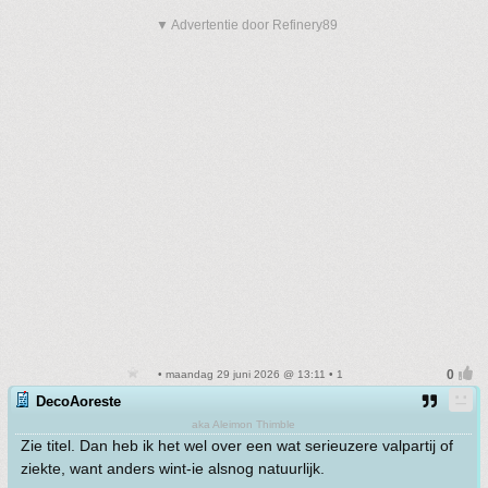
▼ Advertentie door Refinery89
• maandag 29 juni 2026 @ 13:11 • 1
DecoAoreste
aka Aleimon Thimble
Zie titel. Dan heb ik het wel over een wat serieuzere valpartij of
ziekte, want anders wint-ie alsnog natuurlijk.