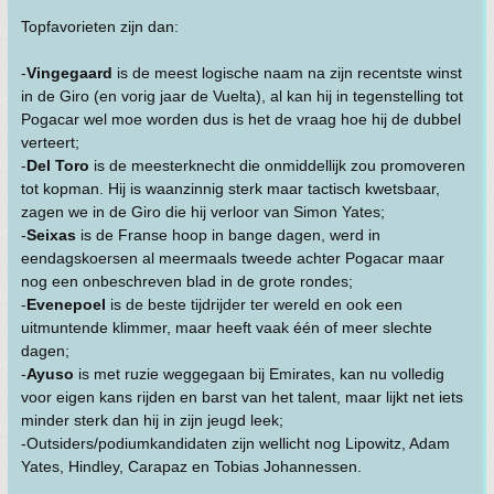
Topfavorieten zijn dan:
-
Vingegaard
is de meest logische naam na zijn recentste winst
in de Giro (en vorig jaar de Vuelta), al kan hij in tegenstelling tot
Pogacar wel moe worden dus is het de vraag hoe hij de dubbel
verteert;
-
Del Toro
is de meesterknecht die onmiddellijk zou promoveren
tot kopman. Hij is waanzinnig sterk maar tactisch kwetsbaar,
zagen we in de Giro die hij verloor van Simon Yates;
-
Seixas
is de Franse hoop in bange dagen, werd in
eendagskoersen al meermaals tweede achter Pogacar maar
nog een onbeschreven blad in de grote rondes;
-
Evenepoel
is de beste tijdrijder ter wereld en ook een
uitmuntende klimmer, maar heeft vaak één of meer slechte
dagen;
-
Ayuso
is met ruzie weggegaan bij Emirates, kan nu volledig
voor eigen kans rijden en barst van het talent, maar lijkt net iets
minder sterk dan hij in zijn jeugd leek;
-Outsiders/podiumkandidaten zijn wellicht nog Lipowitz, Adam
Yates, Hindley, Carapaz en Tobias Johannessen.