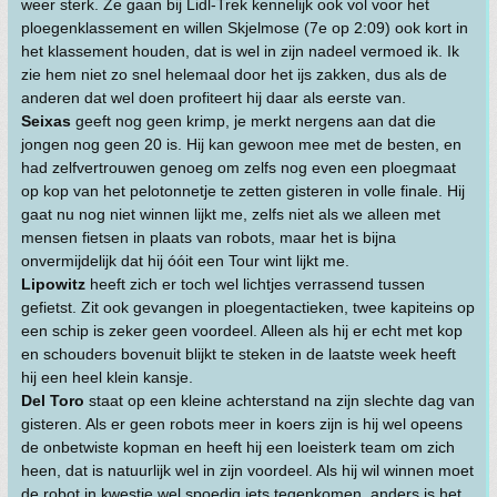
weer sterk. Ze gaan bij Lidl-Trek kennelijk ook vol voor het
ploegenklassement en willen Skjelmose (7e op 2:09) ook kort in
het klassement houden, dat is wel in zijn nadeel vermoed ik. Ik
zie hem niet zo snel helemaal door het ijs zakken, dus als de
anderen dat wel doen profiteert hij daar als eerste van.
Seixas
geeft nog geen krimp, je merkt nergens aan dat die
jongen nog geen 20 is. Hij kan gewoon mee met de besten, en
had zelfvertrouwen genoeg om zelfs nog even een ploegmaat
op kop van het pelotonnetje te zetten gisteren in volle finale. Hij
gaat nu nog niet winnen lijkt me, zelfs niet als we alleen met
mensen fietsen in plaats van robots, maar het is bijna
onvermijdelijk dat hij óóit een Tour wint lijkt me.
Lipowitz
heeft zich er toch wel lichtjes verrassend tussen
gefietst. Zit ook gevangen in ploegentactieken, twee kapiteins op
een schip is zeker geen voordeel. Alleen als hij er echt met kop
en schouders bovenuit blijkt te steken in de laatste week heeft
hij een heel klein kansje.
Del Toro
staat op een kleine achterstand na zijn slechte dag van
gisteren. Als er geen robots meer in koers zijn is hij wel opeens
de onbetwiste kopman en heeft hij een loeisterk team om zich
heen, dat is natuurlijk wel in zijn voordeel. Als hij wil winnen moet
de robot in kwestie wel spoedig iets tegenkomen, anders is het