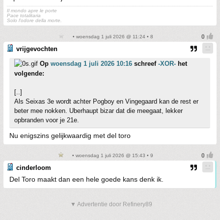
Il mondo apre le porte
Pace totalitaria
Solo l'odore della morte.
• woensdag 1 juli 2026 @ 11:24 • 8
vrijgevochten
Op
woensdag 1 juli 2026 10:16
schreef
-XOR-
het
volgende:
[..]
Als Seixas 3e wordt achter Pogboy en Vingegaard kan de rest er
beter mee nokken. Uberhaupt bizar dat die meegaat, lekker
opbranden voor je 21e.
Nu enigszins gelijkwaardig met del toro
• woensdag 1 juli 2026 @ 15:43 • 9
cinderloom
Del Toro maakt dan een hele goede kans denk ik.
▼ Advertentie door Refinery89