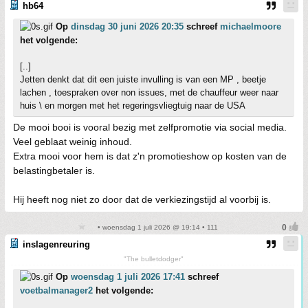
hb64
Op
dinsdag 30 juni 2026 20:35
schreef
michaelmoore
het volgende:
[..]
Jetten denkt dat dit een juiste invulling is van een MP , beetje
lachen , toespraken over non issues, met de chauffeur weer naar
huis \ en morgen met het regeringsvliegtuig naar de USA
De mooi booi is vooral bezig met zelfpromotie via social media.
Veel geblaat weinig inhoud.
Extra mooi voor hem is dat z'n promotieshow op kosten van de
belastingbetaler is.
Hij heeft nog niet zo door dat de verkiezingstijd al voorbij is.
• woensdag 1 juli 2026 @ 19:14 • 111
inslagenreuring
"The bulletdodger"
Op
woensdag 1 juli 2026 17:41
schreef
voetbalmanager2
het volgende: