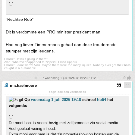
[..]
"Rechtse Rob"
Dit is verdomme een PRO minister president man.
Had nog liever Timmermans gehad dan deze frauderende
stumper met zijn leugens.
Charlie: How's it going in there?
Alan: Whatever happened to zippers? I miss zippers.
Charlie: I don't know, Alan, maybe there were too many injuries. Nobody ever got their balls
caught in a buttonhole
• woensdag 1 juli 2026 @ 19:23 • 112
michaelmoore
begin ook een voedselbos
Op
woensdag 1 juli 2026 19:10
schreef
hb64
het
volgende:
[..]
De mooi booi is vooral bezig met zelfpromotie via social media.
Veel geblaat weinig inhoud.
Extra mooi voor hem is dat z'n promotieshow op kosten van de