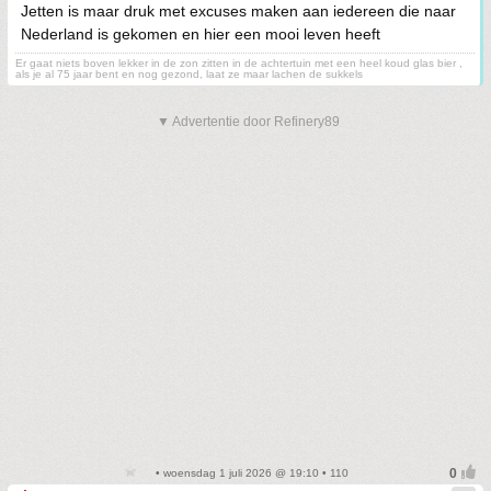
Jetten is maar druk met excuses maken aan iedereen die naar
Nederland is gekomen en hier een mooi leven heeft
Er gaat niets boven lekker in de zon zitten in de achtertuin met een heel koud glas bier ,
als je al 75 jaar bent en nog gezond, laat ze maar lachen de sukkels
▼ Advertentie door Refinery89
• woensdag 1 juli 2026 @ 19:10 • 110