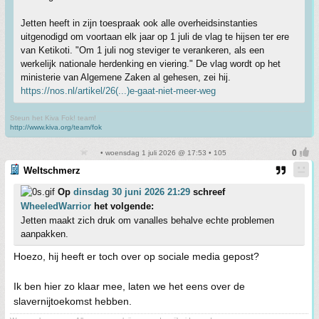
Jetten heeft in zijn toespraak ook alle overheidsinstanties
uitgenodigd om voortaan elk jaar op 1 juli de vlag te hijsen ter ere
van Ketikoti. "Om 1 juli nog steviger te verankeren, als een
werkelijk nationale herdenking en viering." De vlag wordt op het
ministerie van Algemene Zaken al gehesen, zei hij.
https://nos.nl/artikel/26(...)e-gaat-niet-meer-weg
Steun het Kiva Fok! team!
http://www.kiva.org/team/fok
• woensdag 1 juli 2026 @ 17:53 • 105
Weltschmerz
Op
dinsdag 30 juni 2026 21:29
schreef
WheeledWarrior
het volgende:
Jetten maakt zich druk om vanalles behalve echte problemen
aanpakken.
Hoezo, hij heeft er toch over op sociale media gepost?
Ik ben hier zo klaar mee, laten we het eens over de
slavernijtoekomst hebben.