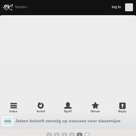
forum
log in
Index
Actief
MyAT
Nieuw
Reply
Jetten belooft vervolg op excuses voor slavernijverleden
nws
1
2
3
4
5