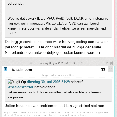
volgende:
[..]
Weet je dat zeker? Ik zie PRO, PvdD, Volt, DENK en Christenunie
hier ook wel in meegaan. Als ze CDA en VVD dan aan boord
krijgen in ruil voor wat anders, dan hebben ze al een meerderheid
toch?
Die krijg je sowieso niet mee waar het vergoeding aan nazaten
persoonlijk betreft. CDA vindt niet dat de huidige generatie
Nederlanders verantwoordelijk gehouden kunnen worden.
• dinsdag 30 juni 2026 @ 21:32 • 102
michaelmoore
begin ook een voedselbos
Op
dinsdag 30 juni 2026 21:29
schreef
WheeledWarrior
het volgende:
Jetten maakt zich druk om vanalles behalve echte problemen
aanpakken.
Jetten houd niet van problemen, dat kan zijn stelsel niet aan
Er gaat niets boven lekker in de zon zitten in de achtertuin met een heel koud glas bier ,
als je al 75 jaar bent en nog gezond, laat ze maar lachen de sukkels