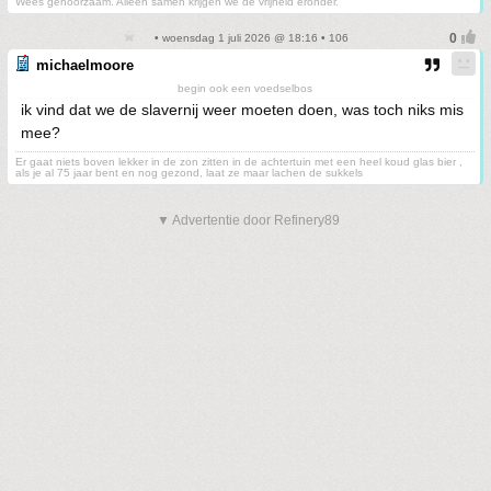
Wees gehoorzaam. Alleen samen krijgen we de vrijheid eronder.
• woensdag 1 juli 2026 @ 18:16 • 106
michaelmoore
begin ook een voedselbos
ik vind dat we de slavernij weer moeten doen, was toch niks mis
mee?
Er gaat niets boven lekker in de zon zitten in de achtertuin met een heel koud glas bier ,
als je al 75 jaar bent en nog gezond, laat ze maar lachen de sukkels
▼ Advertentie door Refinery89