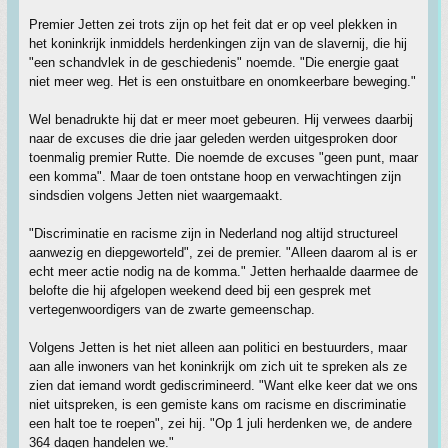
Premier Jetten zei trots zijn op het feit dat er op veel plekken in
het koninkrijk inmiddels herdenkingen zijn van de slavernij, die hij
"een schandvlek in de geschiedenis" noemde. "Die energie gaat
niet meer weg. Het is een onstuitbare en onomkeerbare beweging."
Wel benadrukte hij dat er meer moet gebeuren. Hij verwees daarbij
naar de excuses die drie jaar geleden werden uitgesproken door
toenmalig premier Rutte. Die noemde de excuses "geen punt, maar
een komma". Maar de toen ontstane hoop en verwachtingen zijn
sindsdien volgens Jetten niet waargemaakt.
"Discriminatie en racisme zijn in Nederland nog altijd structureel
aanwezig en diepgeworteld", zei de premier. "Alleen daarom al is er
echt meer actie nodig na de komma." Jetten herhaalde daarmee de
belofte die hij afgelopen weekend deed bij een gesprek met
vertegenwoordigers van de zwarte gemeenschap.
Volgens Jetten is het niet alleen aan politici en bestuurders, maar
aan alle inwoners van het koninkrijk om zich uit te spreken als ze
zien dat iemand wordt gediscrimineerd. "Want elke keer dat we ons
niet uitspreken, is een gemiste kans om racisme en discriminatie
een halt toe te roepen", zei hij. "Op 1 juli herdenken we, de andere
364 dagen handelen we."