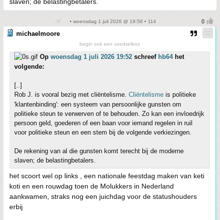
slaven; de belastingbetalers.
• woensdag 1 juli 2026 @ 19:56 • 114
michaelmoore
begin ook een voedselbos
Op
woensdag 1 juli 2026 19:52
schreef
hb64
het
volgende:
[..]
Rob J. is vooral bezig met cliëntelisme.
Cliëntelisme
is politieke
'klantenbinding': een systeem van persoonlijke gunsten om
politieke steun te verwerven of te behouden. Zo kan een invloedrijk
persoon geld, goederen of een baan voor iemand regelen in ruil
voor politieke steun en een stem bij de volgende verkiezingen.
De rekening van al die gunsten komt terecht bij de moderne
slaven; de belastingbetalers.
het scoort wel op links , een nationale feestdag maken van keti
koti en een rouwdag toen de Molukkers in Nederland
aankwamen, straks nog een juichdag voor de statushouders
erbij