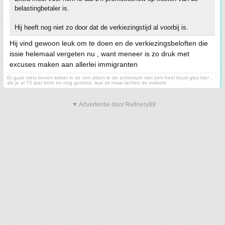
belastingbetaler is.
Hij heeft nog niet zo door dat de verkiezingstijd al voorbij is.
Hij vind gewoon leuk om te doen en de verkiezingsbeloften die
issie helemaal vergeten nu , want meneer is zo druk met
excuses maken aan allerlei immigranten
Er gaat niets boven lekker in de zon zitten in de achtertuin met een heel koud glas bier ,
als je al 75 jaar bent en nog gezond, laat ze maar lachen de sukkels
▼ Advertentie door Refinery89