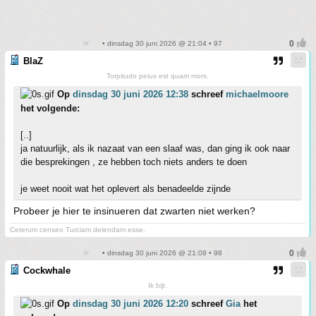
• dinsdag 30 juni 2026 @ 21:04 • 97
BlaZ
Torpitudo peius est quam mors.
Op
dinsdag 30 juni 2026 12:38
schreef
michaelmoore
het volgende:
[..]
ja natuurlijk, als ik nazaat van een slaaf was, dan ging ik ook naar
die besprekingen , ze hebben toch niets anders te doen
je weet nooit wat het oplevert als benadeelde zijnde
Probeer je hier te insinueren dat zwarten niet werken?
Ceterum censeo Turciam delendam esse.
• dinsdag 30 juni 2026 @ 21:08 • 98
Cockwhale
Ik bijt.
Op
dinsdag 30 juni 2026 12:20
schreef
Gia
het