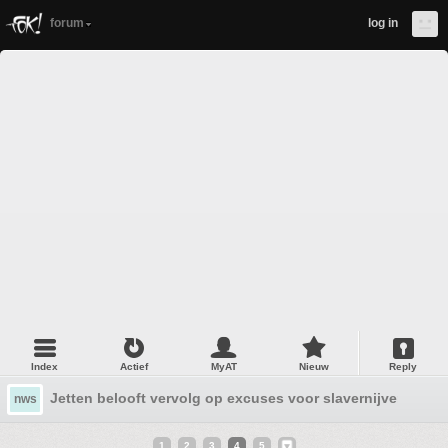
forum
log in
Index
Actief
MyAT
Nieuw
Reply
Jetten belooft vervolg op excuses voor slavernijverleden
nws
1
2
3
4
5