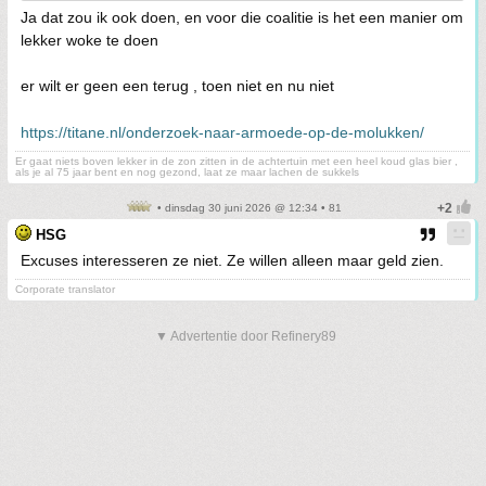
Ja dat zou ik ook doen, en voor die coalitie is het een manier om
lekker woke te doen
er wilt er geen een terug , toen niet en nu niet
https://titane.nl/onderzoek-naar-armoede-op-de-molukken/
Er gaat niets boven lekker in de zon zitten in de achtertuin met een heel koud glas bier ,
als je al 75 jaar bent en nog gezond, laat ze maar lachen de sukkels
• dinsdag 30 juni 2026 @ 12:34 • 81
HSG
Excuses interesseren ze niet. Ze willen alleen maar geld zien.
Corporate translator
▼ Advertentie door Refinery89