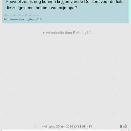
Hoeveel zou ik nog kunnen krijgen van de Duitsers voor de fiets
die ze 'geleend' hebben van mijn opa?
Steun het Kiva Fok! team!
http://www.kiva.org/team/fok
▼ Advertentie door Refinery89
• dinsdag 30 juni 2026 @ 13:08 • 85