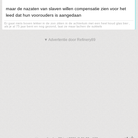
maar de nazaten van slaven willen compensatie zien voor het
leed dat hun voorouders is aangedaan
Er gaat niets boven lekker in de zon zitten in de achtertuin met een heel koud glas bier ,
als je al 75 jaar bent en nog gezond, laat ze maar lachen de sukkels
▼ Advertentie door Refinery89