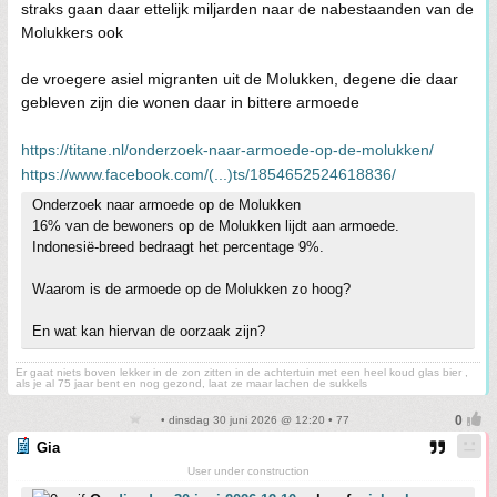
straks gaan daar ettelijk miljarden naar de nabestaanden van de
Molukkers ook
de vroegere asiel migranten uit de Molukken, degene die daar
gebleven zijn die wonen daar in bittere armoede
https://titane.nl/onderzoek-naar-armoede-op-de-molukken/
https://www.facebook.com/(...)ts/1854652524618836/
Onderzoek naar armoede op de Molukken
16% van de bewoners op de Molukken lijdt aan armoede.
Indonesië-breed bedraagt het percentage 9%.
Waarom is de armoede op de Molukken zo hoog?
En wat kan hiervan de oorzaak zijn?
Er gaat niets boven lekker in de zon zitten in de achtertuin met een heel koud glas bier ,
als je al 75 jaar bent en nog gezond, laat ze maar lachen de sukkels
• dinsdag 30 juni 2026 @ 12:20 • 77
Gia
User under construction