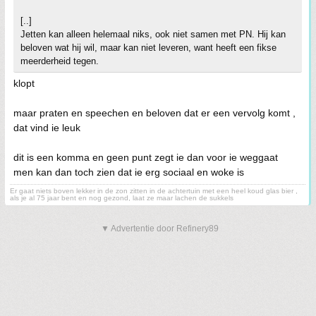
[..]
Jetten kan alleen helemaal niks, ook niet samen met PN. Hij kan
beloven wat hij wil, maar kan niet leveren, want heeft een fikse
meerderheid tegen.
klopt
maar praten en speechen en beloven dat er een vervolg komt ,
dat vind ie leuk
dit is een komma en geen punt zegt ie dan voor ie weggaat
men kan dan toch zien dat ie erg sociaal en woke is
Er gaat niets boven lekker in de zon zitten in de achtertuin met een heel koud glas bier ,
als je al 75 jaar bent en nog gezond, laat ze maar lachen de sukkels
▼ Advertentie door Refinery89