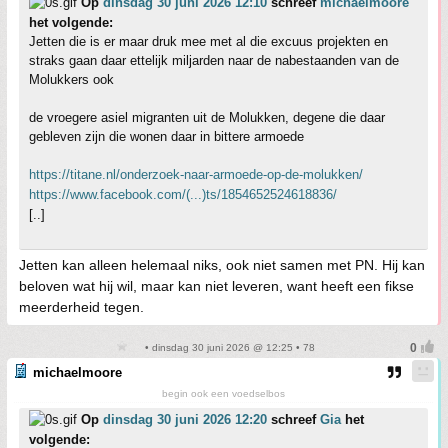
Op
dinsdag 30 juni 2026 12:10
schreef
michaelmoore
het volgende:
Jetten die is er maar druk mee met al die excuus projekten en
straks gaan daar ettelijk miljarden naar de nabestaanden van de
Molukkers ook
de vroegere asiel migranten uit de Molukken, degene die daar
gebleven zijn die wonen daar in bittere armoede
https://titane.nl/onderzoek-naar-armoede-op-de-molukken/
https://www.facebook.com/(...)ts/1854652524618836/
[..]
Jetten kan alleen helemaal niks, ook niet samen met PN. Hij kan
beloven wat hij wil, maar kan niet leveren, want heeft een fikse
meerderheid tegen.
• dinsdag 30 juni 2026 @ 12:25 • 78
michaelmoore
begin ook een voedselbos
Op
dinsdag 30 juni 2026 12:20
schreef
Gia
het
volgende: