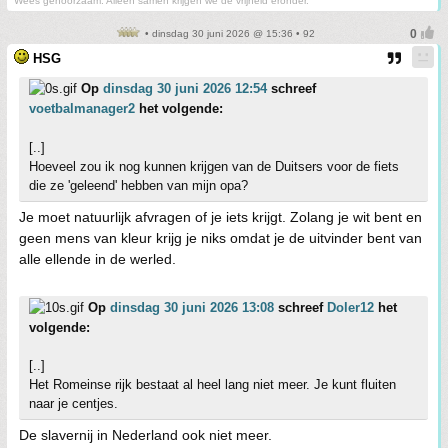
Wees gehoorzaam. Alleen samen krijgen we de vrijheid eronder.
• dinsdag 30 juni 2026 @ 15:36 • 92
HSG
Op
dinsdag 30 juni 2026 12:54
schreef
voetbalmanager2
het volgende:
[..]
Hoeveel zou ik nog kunnen krijgen van de Duitsers voor de fiets
die ze 'geleend' hebben van mijn opa?
Je moet natuurlijk afvragen of je iets krijgt. Zolang je wit bent en
geen mens van kleur krijg je niks omdat je de uitvinder bent van
alle ellende in de werled.
Op
dinsdag 30 juni 2026 13:08
schreef
Doler12
het
volgende:
[..]
Het Romeinse rijk bestaat al heel lang niet meer. Je kunt fluiten
naar je centjes.
De slavernij in Nederland ook niet meer.