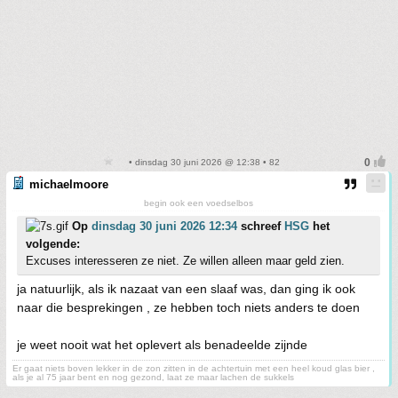
• dinsdag 30 juni 2026 @ 12:38 • 82
michaelmoore
begin ook een voedselbos
Op
dinsdag 30 juni 2026 12:34
schreef
HSG
het
volgende:
Excuses interesseren ze niet. Ze willen alleen maar geld zien.
ja natuurlijk, als ik nazaat van een slaaf was, dan ging ik ook
naar die besprekingen , ze hebben toch niets anders te doen
je weet nooit wat het oplevert als benadeelde zijnde
Er gaat niets boven lekker in de zon zitten in de achtertuin met een heel koud glas bier ,
als je al 75 jaar bent en nog gezond, laat ze maar lachen de sukkels