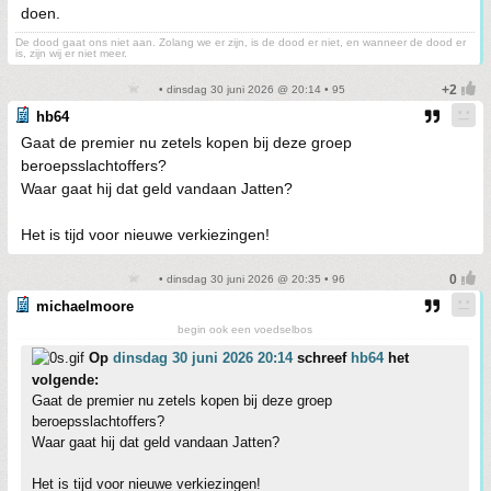
doen.
De dood gaat ons niet aan. Zolang we er zijn, is de dood er niet, en wanneer de dood er
is, zijn wij er niet meer.
• dinsdag 30 juni 2026 @ 20:14 • 95
hb64
Gaat de premier nu zetels kopen bij deze groep
beroepsslachtoffers?
Waar gaat hij dat geld vandaan Jatten?
Het is tijd voor nieuwe verkiezingen!
• dinsdag 30 juni 2026 @ 20:35 • 96
michaelmoore
begin ook een voedselbos
Op
dinsdag 30 juni 2026 20:14
schreef
hb64
het
volgende:
Gaat de premier nu zetels kopen bij deze groep
beroepsslachtoffers?
Waar gaat hij dat geld vandaan Jatten?
Het is tijd voor nieuwe verkiezingen!