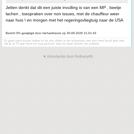
Jetten denkt dat dit een juiste invulling is van een MP , beetje
lachen , toespraken over non issues, met de chauffeur weer
naar huis \ en morgen met het regeringsvliegtuig naar de USA
Bericht 0% gewijzigd door michaelmoore op 30-06-2026 21:01:43
Er gaat niets boven lekker in de zon zitten in de achtertuin met een heel koud glas bier ,
als je al 75 jaar bent en nog gezond, laat ze maar lachen de sukkels
▼ Advertentie door Refinery89