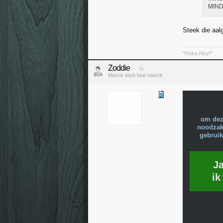
MIN
Steek die aal
"Hoka Hey!"
Zoddie
Merck toch hoe sterck
om dez
noodzake
gebruik
J
ik