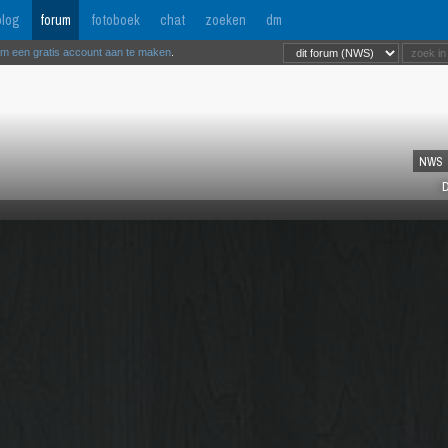
log
forum
fotoboek
chat
zoeken
dm
om een gratis account aan te maken
.
NWS
D