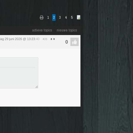
1
2
3
4
5
actieve topics
nieuwe topics
ag 29 juni 2026 @ 13:23
:40
#26