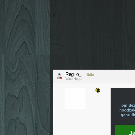
Regilio_
Witte Neger
om dez
noodzake
gebruik
J