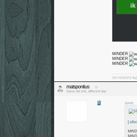
ik
MINDER
MINDER
MINDER
OH NOES!!1*&@^!
matspontius
Same old shit, different day
quote:
[
afbe
MIN
MIN