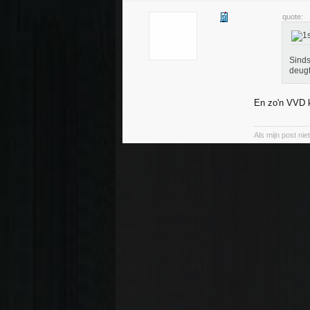
quote:
Sinds
deugt
En zo'n VVD ki
Als mijn post ni