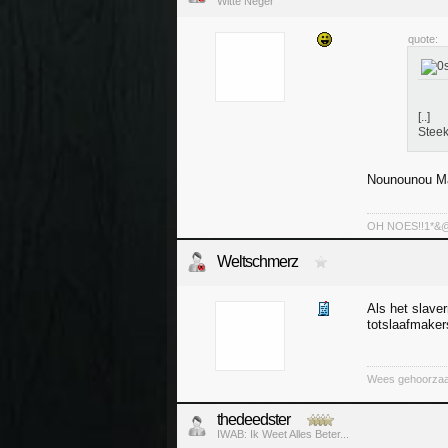
Witte Neger
quote:
[..]
Steek
Nounounou Ma
OH NOES!!1*&@^!
Weltschmerz
Als het slave
totslaafmake
Wees gehoorzaam
thedeedster
IWAB: Ik Weet Alles Beter...