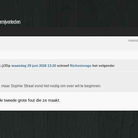
rnijverleden
maand
Op
maandag 29 juni 2026 13:20
schreef
Richestorags
het volgende:
, maar Sophie Straat vond het nodig om over wit te beginnen.
de tweede grote fout die ze maakt.