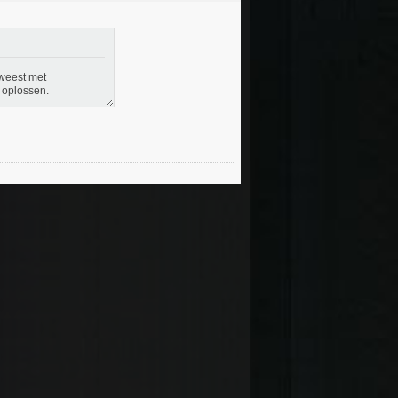
eweest met
 oplossen.