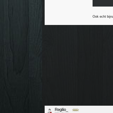
Ook echt bijn
Regilio_