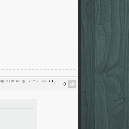
ag 29 juni 2026 @ 13:32
:57
#28