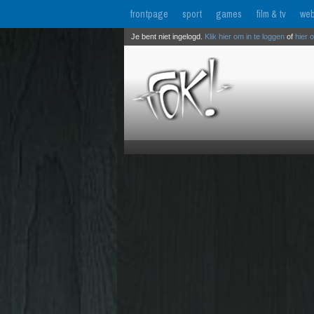
frontpage
sport
games
film & tv
web
Je bent niet ingelogd.
Klik hier om in te loggen
of
hier 