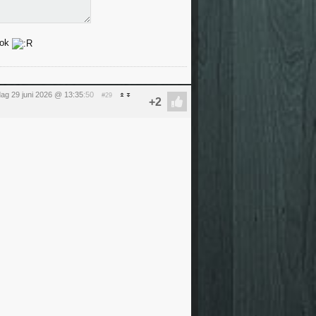
ook
ag 29 juni 2026 @ 13:35
:50
#29