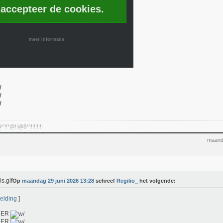
 accepteer de cookies.
meer informatie
!*@!!@$*^!!!!!!!!
maand
Op
maandag 29 juni 2026 13:28
schreef
Regilio_
het volgende:
elding
]
DER
DER