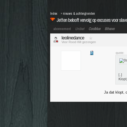
Index
»
nieuws & achtergronden
Jetten belooft vervolg op excuses voor slave
abonnement
Unibet
Coolblue
Bitvavo
leolinedance
Voor Rood-Wit gezongen
quote:
[..]
Klopt
Ja dat klopt, 