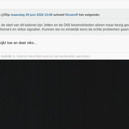
Op
maandag 29 juni 2026 13:08
schreef
RotatoR
het volgende:
 de start van dit kabinet zijn Jetten en de D66 bewindslieden alleen maar bezig g
hema's en virtue signalen. Kunnen we nu eindelijk eens de echte problemen gaan
jkt toe en doet niks...
et duidelijk is, moet je misschien even je sarcasmeradar aanzetten.