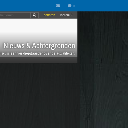
doneren
inbreuk?
Nieuws & Achtergronden
iscussieer hier diepgaander over de actualiteiten.