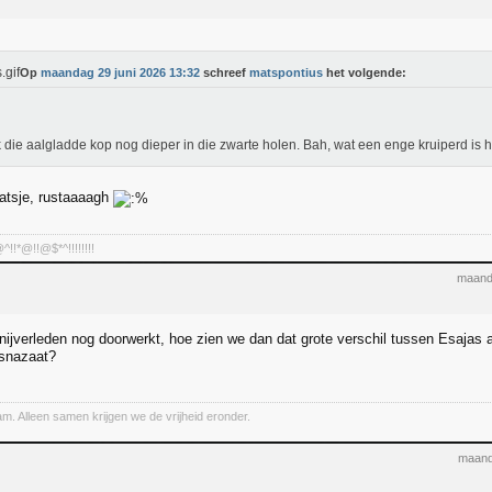
Op
maandag 29 juni 2026 13:32
schreef
matspontius
het volgende:
 die aalgladde kop nog dieper in die zwarte holen. Bah, wat een enge kruiperd is 
tsje, rustaaaagh
!*@!!@$*^!!!!!!!!
maand
rnijverleden nog doorwerkt, hoe zien we dan dat grote verschil tussen Esajas a
rsnazaat?
. Alleen samen krijgen we de vrijheid eronder.
maand