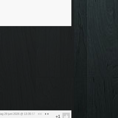
ag 29 juni 2026 @ 13:35
:57
#30