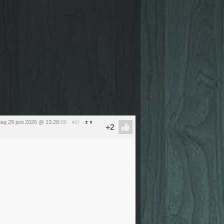
ag 29 juni 2026 @ 13:28
:09
#27