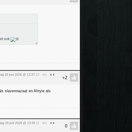
het ook
ag 29 juni 2026 @ 13:37
:29
#31
ls slavennazaat en Afriyie als
ag 29 juni 2026 @ 13:38
:11
#32