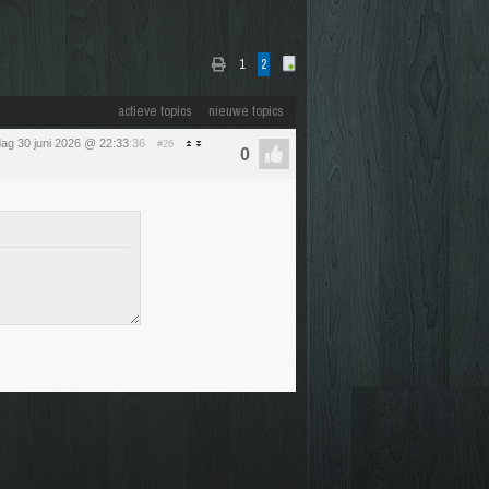
1
2
actieve topics
nieuwe topics
dag 30 juni 2026 @ 22:33
:36
#26