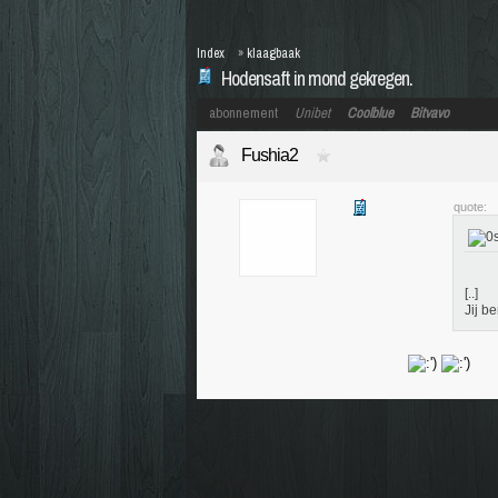
Index
»
klaagbaak
Hodensaft in mond gekregen.
abonnement
Unibet
Coolblue
Bitvavo
Fushia2
quote:
[..]
Jij b