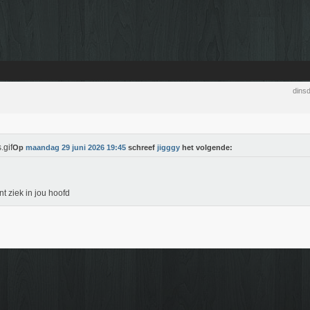
dins
Op
maandag 29 juni 2026 19:45
schreef
jigggy
het volgende:
ent ziek in jou hoofd