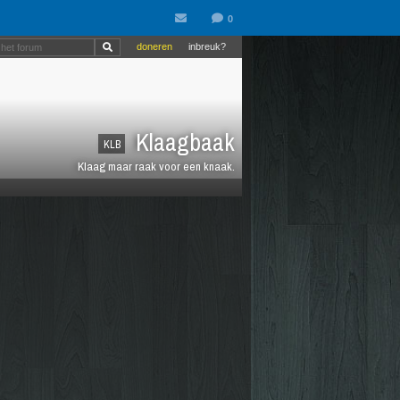
doneren
inbreuk?
Klaagbaak
KLB
Klaag maar raak voor een knaak.