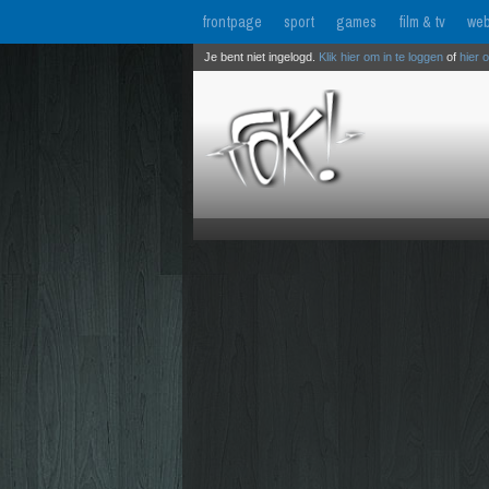
frontpage
sport
games
film & tv
web
Je bent niet ingelogd.
Klik hier om in te loggen
of
hier 