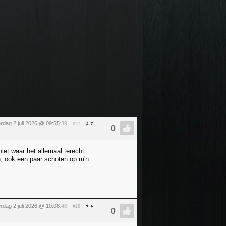
rdag 2 juli 2026 @ 09:55
:39
#27
niet waar het allemaal terecht
n, ook een paar schoten op m'n
rdag 2 juli 2026 @ 10:08
:48
#28