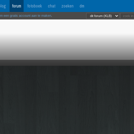
log
forum
fotoboek
chat
zoeken
dm
om een gratis account aan te maken
.