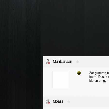
MultiBanaan
Zat gisteren t
komt. Dus ik 
kleren en gym
Moass