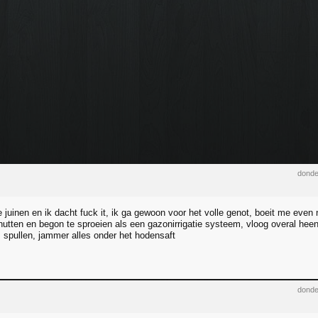
donde
e juinen en ik dacht fuck it, ik ga gewoon voor het volle genot, boeit me even 
nutten en begon te sproeien als een gazonirrigatie systeem, vloog overal hee
 spullen, jammer alles onder het hodensaft
donde