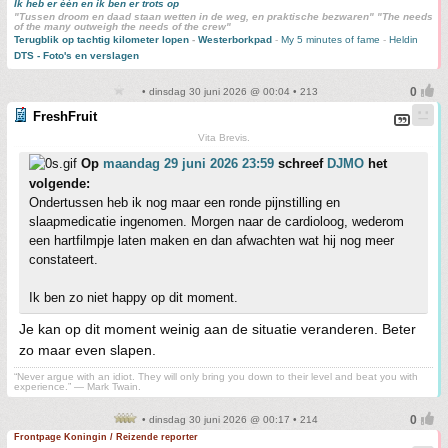
Ik heb er één en ik ben er trots op
"Tussen droom en daad staan wetten in de weg, en praktische bezwaren" "The needs
of the many outweigh the needs of the crew"
Terugblik op tachtig kilometer lopen
-
Westerborkpad
-
My 5 minutes of fame
-
Heldin
DTS - Foto's en verslagen
• dinsdag 30 juni 2026 @ 00:04 • 213
FreshFruit
Vita Brevis.
Op
maandag 29 juni 2026 23:59
schreef
DJMO
het
volgende:
Ondertussen heb ik nog maar een ronde pijnstilling en
slaapmedicatie ingenomen. Morgen naar de cardioloog, wederom
een hartfilmpje laten maken en dan afwachten wat hij nog meer
constateert.
Ik ben zo niet happy op dit moment.
Je kan op dit moment weinig aan de situatie veranderen. Beter
zo maar even slapen.
“Never argue with an idiot. They will only bring you down to their level and beat you with
experience.” ― Mark Twain.
• dinsdag 30 juni 2026 @ 00:17 • 214
Frontpage Koningin / Reizende reporter