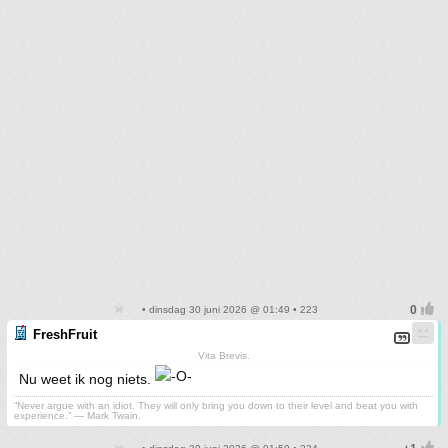
• dinsdag 30 juni 2026 @ 01:49 • 223
FreshFruit
Vita Brevis.
Nu weet ik nog niets.
“Never argue with an idiot. They will only bring you down to their level and beat you with
experience.” ― Mark Twain.