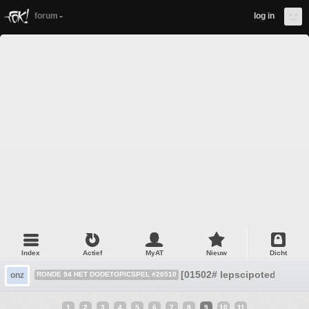
forum
log in
Index
Actief
MyAT
Nieuw
Dicht
[01502# lepscipotedoD 49 
onz
RONDE 94 HET DODETOPICSPEL #20510
1
2
3
4
5
6
7
8
9
10
11