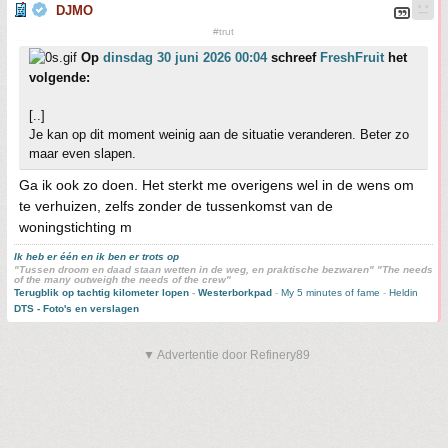
DJMO
#trut
Op
dinsdag 30 juni 2026 00:04
schreef
FreshFruit
het
volgende:
[..]
Je kan op dit moment weinig aan de situatie veranderen. Beter zo
maar even slapen.
Ga ik ook zo doen. Het sterkt me overigens wel in de wens om
te verhuizen, zelfs zonder de tussenkomst van de
woningstichting m
Ik heb er één en ik ben er trots op
"Tussen droom en daad staan wetten in de weg, en praktische bezwaren" "The needs
of the many outweigh the needs of the crew"
Terugblik op tachtig kilometer lopen
-
Westerborkpad
-
My 5 minutes of fame
-
Heldin
DTS - Foto's en verslagen
▼ Advertentie door Refinery89