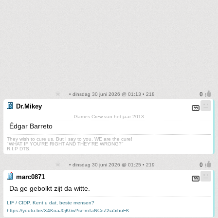
• dinsdag 30 juni 2026 @ 01:13 • 218
Dr.Mikey
Games Crew van het jaar 2013
Édgar Barreto
They wish to cure us. But I say to you, WE are the cure!
"WHAT IF YOU'RE RIGHT AND THEY'RE WRONG?"
R.I.P DTS.
• dinsdag 30 juni 2026 @ 01:25 • 219
marc0871
Da ge gebolkt zijt da witte.
LIF / CIDP. Kent u dat, beste mensen?
https://youtu.be/X4KoaJ0jK6w?si=mTaNCeZ2ia5ihuFK