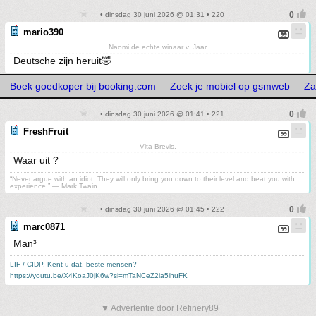
• dinsdag 30 juni 2026 @ 01:31 • 220
mario390
Naomi,de echte winaar v. Jaar
Deutsche zijn heruit🤣
Boek goedkoper bij booking.com
Zoek je mobiel op gsmweb
Za
• dinsdag 30 juni 2026 @ 01:41 • 221
FreshFruit
Vita Brevis.
Waar uit ?
“Never argue with an idiot. They will only bring you down to their level and beat you with
experience.” ― Mark Twain.
• dinsdag 30 juni 2026 @ 01:45 • 222
marc0871
Man³
LIF / CIDP. Kent u dat, beste mensen?
https://youtu.be/X4KoaJ0jK6w?si=mTaNCeZ2ia5ihuFK
▼ Advertentie door Refinery89