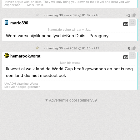
“Never argue with an idiot. They will only bring you down to their level and beat you with
experience.” ― Mark Twain.
• dinsdag 30 juni 2026 @ 01:09 • 216
mario390
Naomi,de echte winaar v. Jaar
Werd warschijnlik penaltyschießen Duits - Paraguay
• dinsdag 30 juni 2026 @ 01:10 • 217
hemarookworst
Man bijt worst
Ik weet al welk land de World Cup heeft gewonnen en het is nog
een land die niet meedoet ook
Uw ADH vitamine Worst
Met vriendelijke groenten
▼ Advertentie door Refinery89