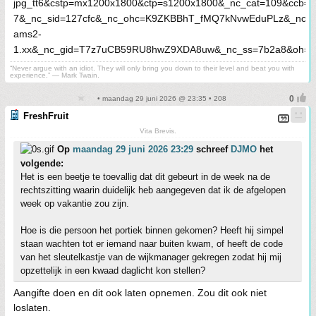
“Never argue with an idiot. They will only bring you down to their level and beat you with
experience.” ― Mark Twain.
• maandag 29 juni 2026 @ 23:35 • 208
FreshFruit
Vita Brevis.
Op
maandag 29 juni 2026 23:29
schreef
DJMO
het
volgende:
Het is een beetje te toevallig dat dit gebeurt in de week na de
rechtszitting waarin duidelijk heb aangegeven dat ik de afgelopen
week op vakantie zou zijn.
Hoe is die persoon het portiek binnen gekomen? Heeft hij simpel
staan wachten tot er iemand naar buiten kwam, of heeft de code
van het sleutelkastje van de wijkmanager gekregen zodat hij mij
opzettelijk in een kwaad daglicht kon stellen?
Aangifte doen en dit ook laten opnemen. Zou dit ook niet
loslaten.