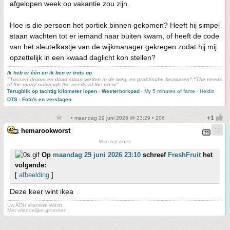
afgelopen week op vakantie zou zijn.
Hoe is die persoon het portiek binnen gekomen? Heeft hij simpel
staan wachten tot er iemand naar buiten kwam, of heeft de code
van het sleutelkastje van de wijkmanager gekregen zodat hij mij
opzettelijk in een kwaad daglicht kon stellen?
Ik heb er één en ik ben er trots op
"Tussen droom en daad staan wetten in de weg, en praktische bezwaren" "The needs
of the many outweigh the needs of the crew"
Terugblik op tachtig kilometer lopen
-
Westerborkpad
-
My 5 minutes of fame
-
Heldin
DTS - Foto's en verslagen
• maandag 29 juni 2026 @ 23:29 • 206
hemarookworst
Man bijt worst
Op
maandag 29 juni 2026 23:10
schreef
FreshFruit
het
volgende:
[
afbeelding
]
Deze keer wint ikea
Uw ADH vitamine Worst
Met vriendelijke groenten