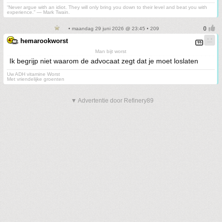
“Never argue with an idiot. They will only bring you down to their level and beat you with
experience.” ― Mark Twain.
• maandag 29 juni 2026 @ 23:45 • 209
hemarookworst
Man bijt worst
Ik begrijp niet waarom de advocaat zegt dat je moet loslaten
Uw ADH vitamine Worst
Met vriendelijke groenten
▼ Advertentie door Refinery89