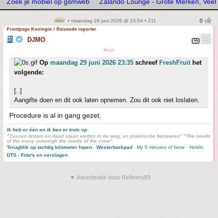
Zoek je mobiel op gsmweb
Zalando Lounge - Grote Merken, Veel 
• maandag 29 juni 2026 @ 23:54 • 211
Frontpage Koningin / Reizende reporter
DJMO
#trut
Op
maandag 29 juni 2026 23:35
schreef
FreshFruit
het
volgende:
[..]
Aangifte doen en dit ook laten opnemen. Zou dit ook niet loslaten.
Procedure is al in gang gezet.
Ik heb er één en ik ben er trots op
"Tussen droom en daad staan wetten in de weg, en praktische bezwaren" "The needs
of the many outweigh the needs of the crew"
Terugblik op tachtig kilometer lopen
-
Westerborkpad
-
My 5 minutes of fame
-
Heldin
DTS - Foto's en verslagen
▼ Advertentie door Refinery89