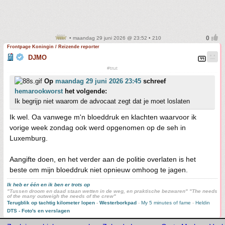
• maandag 29 juni 2026 @ 23:52 • 210
Frontpage Koningin / Reizende reporter
DJMO
#trut
Op
maandag 29 juni 2026 23:45
schreef
hemarookworst
het volgende:
Ik begrijp niet waarom de advocaat zegt dat je moet loslaten
Ik wel. Oa vanwege m'n bloeddruk en klachten waarvoor ik
vorige week zondag ook werd opgenomen op de seh in
Luxemburg.
Aangifte doen, en het verder aan de politie overlaten is het
beste om mijn bloeddruk niet opnieuw omhoog te jagen.
Ik heb er één en ik ben er trots op
"Tussen droom en daad staan wetten in de weg, en praktische bezwaren" "The needs
of the many outweigh the needs of the crew"
Terugblik op tachtig kilometer lopen
-
Westerborkpad
-
My 5 minutes of fame
-
Heldin
DTS - Foto's en verslagen