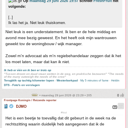
Op
maandag 29 juni 2026 19:57
schreef
FreshFruit
het
volgende:
[..]
Ik las het ja. Niet leuk thuiskomen.
Niet leuk is een understatement. Ik ben er de hele middag en
avond mee bezig geweest. En het heeft ook mijn wantrouwen
gewekt tov de woningbouw / wijk manager.
Zowel m'n advocaat als m'n regiebehandelaar zeggen dat ik het
los moet laten, maar dat kan ik niet.
Ik heb er één en ik ben er trots op
"Tussen droom en daad staan wetten in de weg, en praktische bezwaren" "The needs
of the many outweigh the needs of the crew"
Terugblik op tachtig kilometer lopen
-
Westerborkpad
-
My 5 minutes of fame
-
Heldin
DTS - Foto's en verslagen
• maandag 29 juni 2026 @ 23:29 • 205
Frontpage Koningin / Reizende reporter
DJMO
#trut
Het is een beetje te toevallig dat dit gebeurt in de week na de
rechtszitting waarin duidelijk heb aangegeven dat ik de