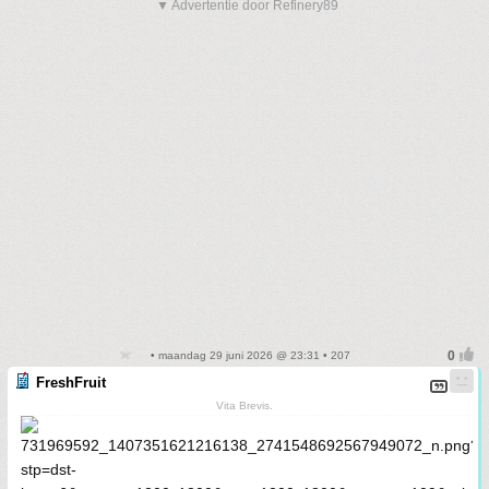
▼ Advertentie door Refinery89
• maandag 29 juni 2026 @ 23:31 • 207
FreshFruit
Vita Brevis.