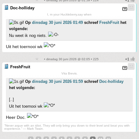
• dinsdag 30 juni 2026 @ 01:59 • 224
Doc-holliday
I, m your Huckleberry,say when
Op
dinsdag 30 juni 2026 01:49
schreef
FreshFruit
het
volgende:
Nu weet ik nog niets.
Uit het toernooi wk
• dinsdag 30 juni 2026 @ 02:05 • 225
FreshFruit
Vita Brevis.
Op
dinsdag 30 juni 2026 01:59
schreef
Doc-holliday
het volgende:
[..]
Uit het toernooi wk
Heer Doc.
“Never argue with an idiot. They will only bring you down to their level and beat you with
experience.” ― Mark Twain.