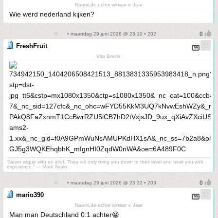
Naomi,de echte winaar v. Jaar
Wie werd nederland kijken?
• maandag 29 juni 2026 @ 23:10 • 202
FreshFruit
Vita Brevis.
“Never argue with an idiot. They will only bring you down to their level and beat you with
experience.” ― Mark Twain.
• maandag 29 juni 2026 @ 23:22 • 203
mario390
Naomi,de echte winaar v. Jaar
Man man Deutschland 0:1 achter😀