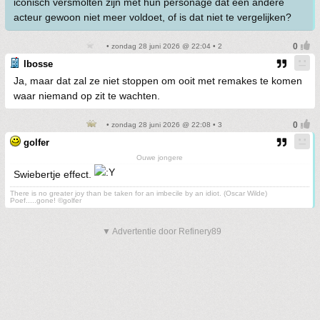
iconisch versmolten zijn met hun personage dat een andere
acteur gewoon niet meer voldoet, of is dat niet te vergelijken?
• zondag 28 juni 2026 @ 22:04 • 2
lbosse
Ja, maar dat zal ze niet stoppen om ooit met remakes te komen
waar niemand op zit te wachten.
• zondag 28 juni 2026 @ 22:08 • 3
golfer
Ouwe jongere
Swiebertje effect.
There is no greater joy than be taken for an imbecile by an idiot. (Oscar Wilde)
Poef.....gone! ©golfer
▼ Advertentie door Refinery89