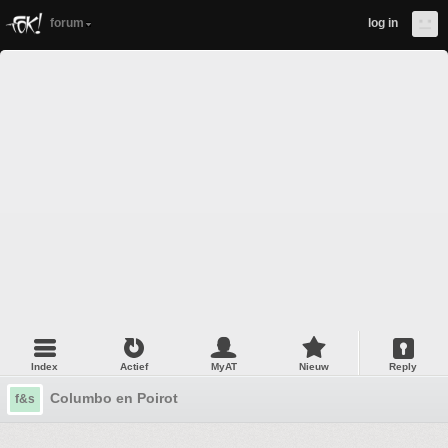
forum
log in
Index
Actief
MyAT
Nieuw
Reply
Columbo en Poirot
f&s