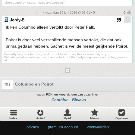
“Surrounded by losers, misfits and boozers”
• maandag 29 juni 2026 @ 07:01 • 5
Jordy-B
Ik ken Columbo alleen vertolkt door Peter Falk.
Poirot is door veel verschillende mensen vertolkt, die dat ook
prima gedaan hebben. Sachet is wel de meest gelijkende Poirot.
Bestiality sure is a fun thing to do. But I have to say this as a warning to you:
With almost all animals you can have a ball, but the hedgehog can never be buggered at
all.
Columbo en Poirot
f&s
steun FOK! en koop via een van deze links
Coolblue
Bitvavo
Index
Actief
MyAT
Nieuw
Opslaan
privacy
•
premium account
•
voorwaarden