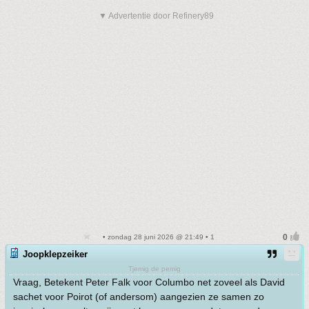
▼ Advertentie door Refinery89
• zondag 28 juni 2026 @ 21:49 • 1
Joopklepzeiker
Tjemig de pemig
Vraag, Betekent Peter Falk voor Columbo net zoveel als David
sachet voor Poirot (of andersom) aangezien ze samen zo