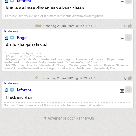
laforest
Kun je wel mee dingen aan elkaar nieten
“Laforest” seems like one of the more intellectual/controversial regulars
• zondag 28 juni 2026 @ 20:19 • 102
Moderator
Fogel
Als ie niet gejat is wel.
I'm surrounded by morons!
TRV
geboekt 2027
:
Indonesië
TRV
geboekt 2026
: Peru, Nederland, Washington, Hammerfest, Leuven, Kopenhagen,
Nederland, St. Maarten,
Malta, Nederland, Barcelona-Napoli/Rome
TRV 2025:Zuid-Amerika, Nederland, Chicago, Washington, Nederland, Kroatië, Slovenië,
Parijs/Brussel/Nijmegen/Kopenhagen, Griekenland, Nederland, Nederland, Oslo
• zondag 28 juni 2026 @ 20:20 • 103
Moderator
laforest
Plakband dan
“Laforest” seems like one of the more intellectual/controversial regulars
▼ Advertentie door Refinery89