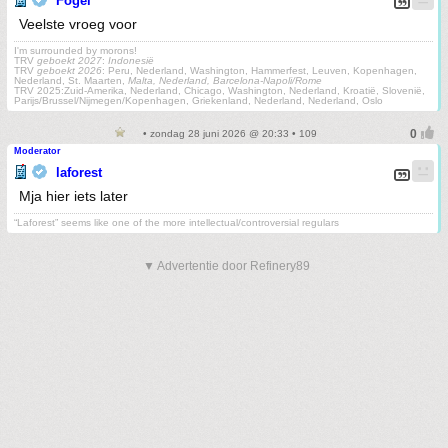
Fogel
Veelste vroeg voor
I'm surrounded by morons!
TRV
geboekt 2027
:
Indonesië
TRV
geboekt 2026
: Peru, Nederland, Washington, Hammerfest, Leuven, Kopenhagen,
Nederland, St. Maarten,
Malta, Nederland, Barcelona-Napoli/Rome
TRV 2025:Zuid-Amerika, Nederland, Chicago, Washington, Nederland, Kroatië, Slovenië,
Parijs/Brussel/Nijmegen/Kopenhagen, Griekenland, Nederland, Nederland, Oslo
• zondag 28 juni 2026 @ 20:33 • 109
Moderator
laforest
Mja hier iets later
“Laforest” seems like one of the more intellectual/controversial regulars
▼ Advertentie door Refinery89