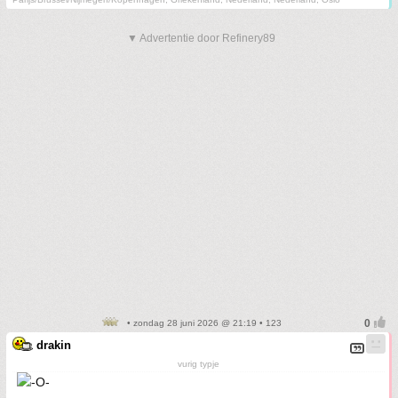
▼ Advertentie door Refinery89
• zondag 28 juni 2026 @ 21:19 • 123
drakin
vurig typje