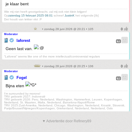
je klaar bent
Wie mij niet heeft grootgebracht, zal mij ook niet klein krijgen!
Op
zaterdag 15 februari 2025 08:01
schreef
JustinK
het volgende:[/b]
Dot houdt van lekker vlot :P
• zondag 28 juni 2026 @ 20:21 • 105
Moderator
laforest
Geen last van.
“Laforest” seems like one of the more intellectual/controversial regulars
• zondag 28 juni 2026 @ 20:25 • 106
Moderator
Fogel
Bijna eten
I'm surrounded by morons!
TRV
geboekt 2027
:
Indonesië
TRV
geboekt 2026
: Peru, Nederland, Washington, Hammerfest, Leuven, Kopenhagen,
Nederland, St. Maarten,
Malta, Nederland, Barcelona-Napoli/Rome
TRV 2025:Zuid-Amerika, Nederland, Chicago, Washington, Nederland, Kroatië, Slovenië,
Parijs/Brussel/Nijmegen/Kopenhagen, Griekenland, Nederland, Nederland, Oslo
▼ Advertentie door Refinery89