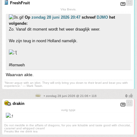
FreshFruit
Vita Brevis.
Op
zondag 28 juni 2026 20:47
schreef
DJMO
het
volgende:
Zo. Vanaf dit moment wordt het weer draaglijk weer.
We zijn teug in noord Holland namelijk.
#fernweh
Waarvan akte.
“Never argue with an idiot. They will only bring you down to their level and beat you with
experience.” ― Mark Twain.
• zondag 28 juni 2026 @ 21:06 • 116
drakin
vurig typje
Do not meddle in the affairs of dragons, for you are lickable and taste good with chocolat,
caramel and whipped cream!
Freaks like me drink tea