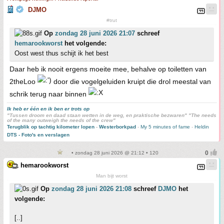
DJMO
#trut
Op
zondag 28 juni 2026 21:07
schreef
hemarookworst
het volgende:
Oost west thus schijt ik het best
Daar heb ik nooit ergens moeite mee, behalve op toiletten van
2theLoo
door die vogelgeluiden kruipt die drol meestal van
schrik terug naar binnen
Ik heb er één en ik ben er trots op
"Tussen droom en daad staan wetten in de weg, en praktische bezwaren" "The needs
of the many outweigh the needs of the crew"
Terugblik op tachtig kilometer lopen
-
Westerborkpad
-
My 5 minutes of fame
-
Heldin
DTS - Foto's en verslagen
• zondag 28 juni 2026 @ 21:12 • 120
hemarookworst
Man bijt worst
Op
zondag 28 juni 2026 21:08
schreef
DJMO
het
volgende:
[..]