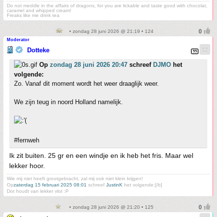
Do not meddle in the affairs of dragons, for you are lickable and taste good with chocolat,
caramel and whipped cream!
Freaks like me drink tea
• zondag 28 juni 2026 @ 21:19 • 124
Moderator
Dotteke
Op
zondag 28 juni 2026 20:47
schreef
DJMO
het
volgende:
Zo. Vanaf dit moment wordt het weer draaglijk weer.
We zijn teug in noord Holland namelijk.
#fernweh
Ik zit buiten. 25 gr en een windje en ik heb het fris. Maar wel
lekker hoor.
Wie mij niet heeft grootgebracht, zal mij ook niet klein krijgen!
Op
zaterdag 15 februari 2025 08:01
schreef
JustinK
het volgende:[/b]
Dot houdt van lekker vlot :P
• zondag 28 juni 2026 @ 21:20 • 125