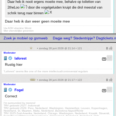
Daar heb ik nooit ergens moeite mee, behalve op toiletten van
2theLoo
door die vogelgeluiden kruipt die drol meestal van
schrik terug naar binnen
Daar heb ik dan weer geen moeite mee
Uw ADH vitamine Worst
Met vriendelijke groenten
Zoek je mobiel op gsmweb
Dagje weg? Stedentripje? Dagtickets.n
• zondag 28 juni 2026 @ 21:14 • 121
Moderator
laforest
Rustig hier
“Laforest” seems like one of the more intellectual/controversial regulars
• zondag 28 juni 2026 @ 21:17 • 122
Moderator
Fogel
Correct
I'm surrounded by morons!
TRV
geboekt 2027
:
Indonesië
TRV
geboekt 2026
: Peru, Nederland, Washington, Hammerfest, Leuven, Kopenhagen,
Nederland, St. Maarten,
Malta, Nederland, Barcelona-Napoli/Rome
TRV 2025:Zuid-Amerika, Nederland, Chicago, Washington, Nederland, Kroatië, Slovenië,
Parijs/Brussel/Nijmegen/Kopenhagen, Griekenland, Nederland, Nederland, Oslo