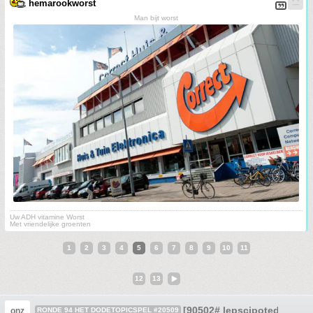
hemarookworst
Man bijt worst
Uw ADH vitamine Worst
Met vriendelijke groenten
1
2
3
4
5
6
7
8
9
10
11
12
13
[90502# lepscipotedoD 49 
onz
RONDE 94 HET DODETOPICSPEL #20509