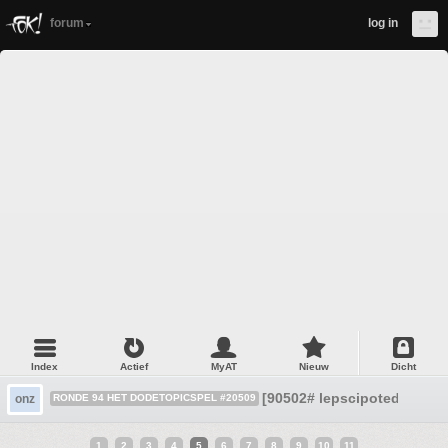
forum
log in
Index
Actief
MyAT
Nieuw
Dicht
[90502# lepscipotedoD 49 
onz
RONDE 94 HET DODETOPICSPEL #20509
1
2
3
4
5
6
7
8
9
10
11