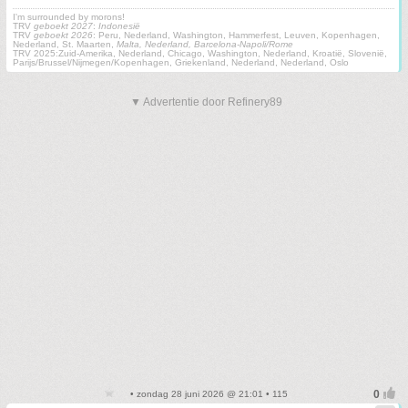
I'm surrounded by morons!
TRV
geboekt 2027
:
Indonesië
TRV
geboekt 2026
: Peru, Nederland, Washington, Hammerfest, Leuven, Kopenhagen,
Nederland, St. Maarten,
Malta, Nederland, Barcelona-Napoli/Rome
TRV 2025:Zuid-Amerika, Nederland, Chicago, Washington, Nederland, Kroatië, Slovenië,
Parijs/Brussel/Nijmegen/Kopenhagen, Griekenland, Nederland, Nederland, Oslo
▼ Advertentie door Refinery89
• zondag 28 juni 2026 @ 21:01 • 115