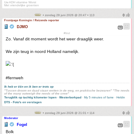
Uw ADH vitamine Worst
Met vriendelijke groenten
• zondag 28 juni 2026 @ 20:47 • 113
Frontpage Koningin / Reizende reporter
DJMO
#trut
Zo. Vanaf dit moment wordt het weer draaglijk weer.
We zijn teug in noord Holland namelijk.
#fernweh
Ik heb er één en ik ben er trots op
"Tussen droom en daad staan wetten in de weg, en praktische bezwaren" "The needs
of the many outweigh the needs of the crew"
Terugblik op tachtig kilometer lopen
-
Westerborkpad
-
My 5 minutes of fame
-
Heldin
DTS - Foto's en verslagen
• zondag 28 juni 2026 @ 21:01 • 114
Moderator
Fogel
Bolk