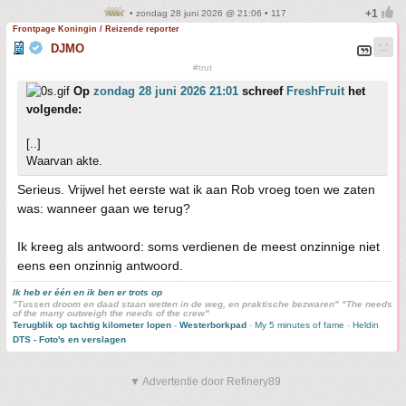
• zondag 28 juni 2026 @ 21:06 • 117
Frontpage Koningin / Reizende reporter
DJMO
#trut
Op
zondag 28 juni 2026 21:01
schreef
FreshFruit
het
volgende:
[..]
Waarvan akte.
Serieus. Vrijwel het eerste wat ik aan Rob vroeg toen we zaten
was: wanneer gaan we terug?
Ik kreeg als antwoord: soms verdienen de meest onzinnige niet
eens een onzinnig antwoord.
Ik heb er één en ik ben er trots op
"Tussen droom en daad staan wetten in de weg, en praktische bezwaren" "The needs
of the many outweigh the needs of the crew"
Terugblik op tachtig kilometer lopen
-
Westerborkpad
-
My 5 minutes of fame
-
Heldin
DTS - Foto's en verslagen
▼ Advertentie door Refinery89