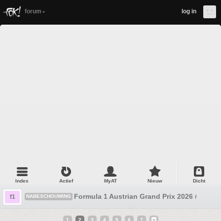
forum
log in
Index
Actief
MyAT
Nieuw
Dicht
Formula 1 Austrian Grand Prix 2026 #6
f1
NABESCHOUWING
1
2
3
4
5
6
7