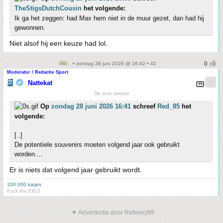
TheStigsDutchCousin
het volgende:
Ik ga het zeggen: had Max hem niet in de muur gezet, dan had hij
gewonnen.
Niet alsof hij een keuze had lol.
• zondag 28 juni 2026 @ 16:42 • 42
Moderator / Redactie Sport
Nattekat
De roze zeekat
Op
zondag 28 juni 2026 16:41
schreef
Red_85
het
volgende:
[..]
De potentiele souvenirs moeten volgend jaar ook gebruikt
worden....
Er is niets dat volgend jaar gebruikt wordt.
100.000 katjes
Fuck the EBU!
▼ Advertentie door Refinery89