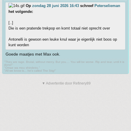
Op
zondag 28 juni 2026 16:43
schreef
Peterselieman
het volgende:
[..]
Die is een pratende trekpop en komt totaal niet oprecht over
Antonelli is gewoon een leuke knul waar je eigenlijk niet boos op
kunt worden
Goede maatjes met Max ook.
"They are rage. Brutal, without mercy. But you.... You will be worse. Rip and tear, until it is
done!"
"Omae wa mou shindeiru."
"All we know is... he's called The Stig!"
▼ Advertentie door Refinery89