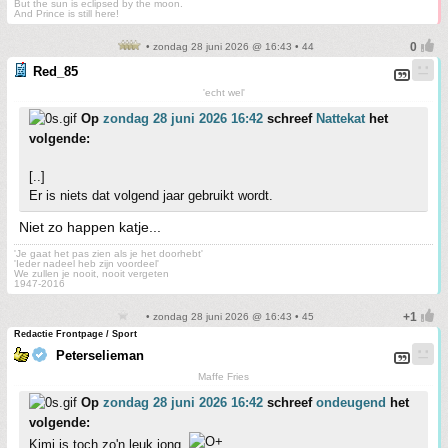
But the sun is eclipsed by the moon.
And Prince is still here!
• zondag 28 juni 2026 @ 16:43 • 44
Red_85
'echt wel'
Op
zondag 28 juni 2026 16:42
schreef
Nattekat
het
volgende:
[..]
Er is niets dat volgend jaar gebruikt wordt.
Niet zo happen katje...
'Je gaat het pas zien als je het doorhebt'
'Ieder nadeel heb zijn voordeel'
We zullen je nooit, nooit vergeten
1947-2016
• zondag 28 juni 2026 @ 16:43 • 45
Redactie Frontpage / Sport
Peterselieman
Maffe Fries
Op
zondag 28 juni 2026 16:42
schreef
ondeugend
het
volgende:
Kimi is toch zo'n leuk jong.