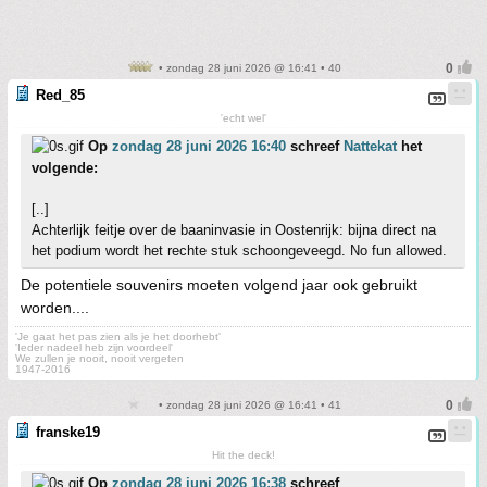
• zondag 28 juni 2026 @ 16:41 • 40
Red_85
'echt wel'
Op
zondag 28 juni 2026 16:40
schreef
Nattekat
het
volgende:
[..]
Achterlijk feitje over de baaninvasie in Oostenrijk: bijna direct na
het podium wordt het rechte stuk schoongeveegd. No fun allowed.
De potentiele souvenirs moeten volgend jaar ook gebruikt
worden....
'Je gaat het pas zien als je het doorhebt'
'Ieder nadeel heb zijn voordeel'
We zullen je nooit, nooit vergeten
1947-2016
• zondag 28 juni 2026 @ 16:41 • 41
franske19
Hit the deck!
Op
zondag 28 juni 2026 16:38
schreef