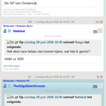
De GP van Oostenrijk
Un dann rettet kein Kavallerie,
keine Zorro kümmert sich dodrömm.
Dä piss höchstens e " Zet " en der Schnie
• zondag 28 juni 2026 @ 16:40 • 38
Moderator / Redactie Sport
Nattekat
De roze zeekat
Op
zondag 28 juni 2026 16:40
schreef
Haags
het
volgende:
Heb deze race helaas niet kunnen kijken, wat heb ik gemist?
HAM vs VER
100.000 katjes
Fuck the EBU!
• zondag 28 juni 2026 @ 16:40 • 39
Moderator / Redactie FP
TheStigsDutchCousin
Brabo Bastard
Op
zondag 28 juni 2026 16:40
schreef
Nattekat
het
volgende: