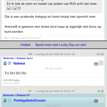
En ik trek de stem en manier van praten van RUS echt niet meer
Die is een pratende trekpop en komt totaal niet oprecht over
Antonelli is gewoon een leuke knul waar je eigenlijk niet boos op
kunt worden
Altijd onderweg naar het avontuur
Unibet
Speel mee met Lucky Day en win!
• zondag 28 juni 2026 @ 16:43 • 46
Moderator / Redactie Sport
Nattekat
De roze zeekat
TU DU DU DU
100.000 katjes
Fuck the EBU!
• zondag 28 juni 2026 @ 16:43 • 47
Moderator / Redactie FP
TheStigsDutchCousin
Brabo Bastard