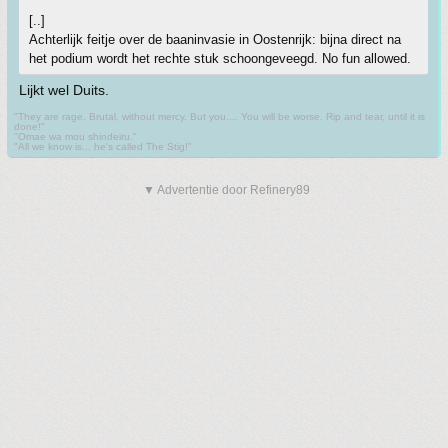
[..]
Achterlijk feitje over de baaninvasie in Oostenrijk: bijna direct na
het podium wordt het rechte stuk schoongeveegd. No fun allowed.
Lijkt wel Duits.
"They are rage. Brutal, without mercy. But you.... You will be worse. Rip and tear, until it is
done!"
"Omae wa mou shindeiru."
"All we know is... he's called The Stig!"
▼ Advertentie door Refinery89