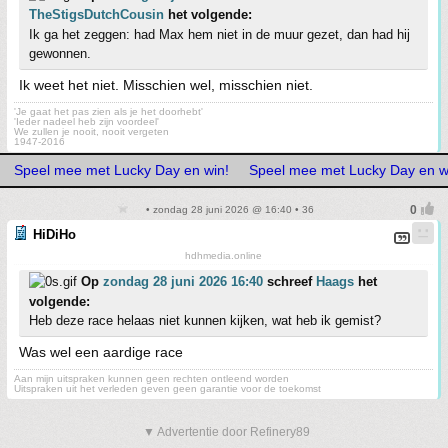
TheStigsDutchCousin
het volgende:
Ik ga het zeggen: had Max hem niet in de muur gezet, dan had hij
gewonnen.
Ik weet het niet. Misschien wel, misschien niet.
'Je gaat het pas zien als je het doorhebt'
'Ieder nadeel heb zijn voordeel'
We zullen je nooit, nooit vergeten
1947-2016
Speel mee met Lucky Day en win!
Speel mee met Lucky Day en w
• zondag 28 juni 2026 @ 16:40 • 36
HiDiHo
hdhmedia.online
Op
zondag 28 juni 2026 16:40
schreef
Haags
het
volgende:
Heb deze race helaas niet kunnen kijken, wat heb ik gemist?
Was wel een aardige race
Aan mijn uitspraken kunnen geen rechten ontleend worden
Uitspraken uit het verleden geven geen garantie voor de toekomst
▼ Advertentie door Refinery89