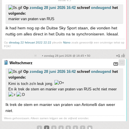
Versie 4.5
Op
zondag 28 juni 2026 16:42
schreef
ondeugend
het
volgende:
manier van praten van RUS
ik had hem nog op de Duitse Sky Sport staan, die vonden het
nuttig om alles direct in het Duits na te synchroniseren. Ideaal.
Op
dinsdag 22 februari 2022 22:22
pleurde
Nizno
zoals gewoonlijk een onzinnige tekst op
FOK!
• zondag 28 juni 2026 @ 16:45 • 50
Weltschmerz
Op
zondag 28 juni 2026 16:42
schreef
ondeugend
het
volgende:
Kimi is toch zo'n leuk jong.
En ik trek de stem en manier van praten van RUS echt niet meer
Ik trek de stem en manier van praten van Antonelli dan weer
niet.
Wees gehoorzaam. Alleen samen krijgen we de vrijheid eronder.
1
2
3
4
5
6
7