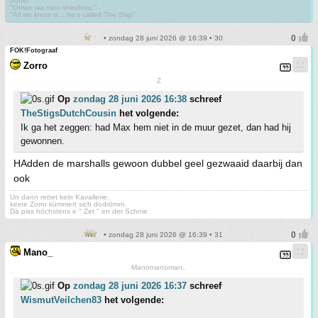
done!"
"Omae wa mou shindeiru."
"All we know is... he's called The Stig!"
• zondag 28 juni 2026 @ 16:39 • 30
FOK!Fotograaf
Zorro
Z
Op
zondag 28 juni 2026 16:38
schreef
TheStigsDutchCousin
het volgende:
Ik ga het zeggen: had Max hem niet in de muur gezet, dan had hij
gewonnen.
HAdden de marshalls gewoon dubbel geel gezwaaid daarbij dan
ook
Un dann rettet kein Kavallerie,
keine Zorro kümmert sich dodrömm.
Dä piss höchstens e " Zet " en der Schnie
• zondag 28 juni 2026 @ 16:39 • 31
Mano_
Manomanoman..
Op
zondag 28 juni 2026 16:37
schreef
WismutVeilchen83
het volgende: