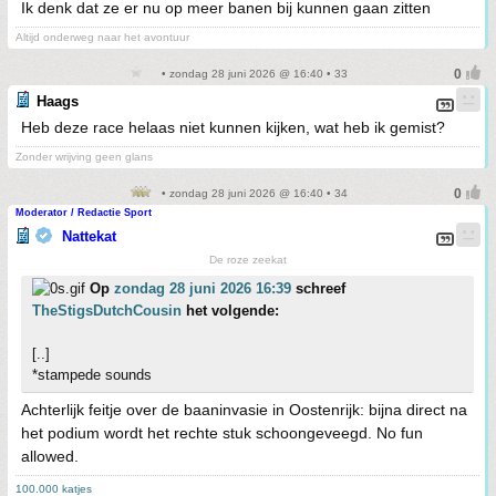
Ik denk dat ze er nu op meer banen bij kunnen gaan zitten
Altijd onderweg naar het avontuur
• zondag 28 juni 2026 @ 16:40 • 33
Haags
Heb deze race helaas niet kunnen kijken, wat heb ik gemist?
Zonder wrijving geen glans
• zondag 28 juni 2026 @ 16:40 • 34
Moderator / Redactie Sport
Nattekat
De roze zeekat
Op
zondag 28 juni 2026 16:39
schreef
TheStigsDutchCousin
het volgende:
[..]
*stampede sounds
Achterlijk feitje over de baaninvasie in Oostenrijk: bijna direct na
het podium wordt het rechte stuk schoongeveegd. No fun
allowed.
100.000 katjes