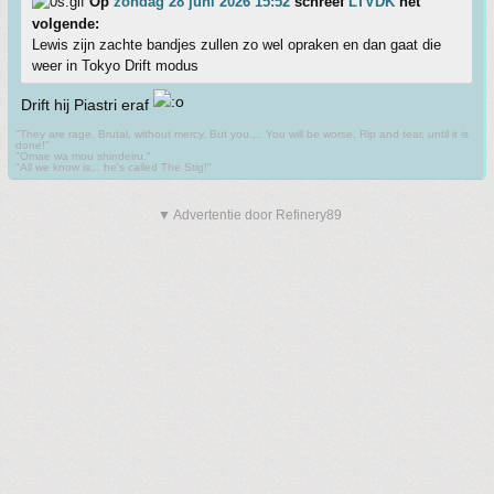
Op
zondag 28 juni 2026 15:52
schreef
LTVDK
het
volgende:
Lewis zijn zachte bandjes zullen zo wel opraken en dan gaat die
weer in Tokyo Drift modus
Drift hij Piastri eraf
"They are rage. Brutal, without mercy. But you.... You will be worse. Rip and tear, until it is
done!"
"Omae wa mou shindeiru."
"All we know is... he's called The Stig!"
▼ Advertentie door Refinery89