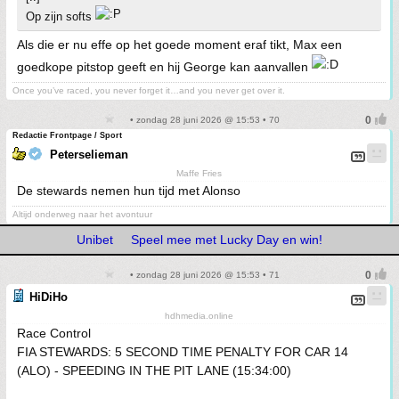
Op zijn softs
Als die er nu effe op het goede moment eraf tikt, Max een
goedkope pitstop geeft en hij George kan aanvallen
Once you’ve raced, you never forget it…and you never get over it.
• zondag 28 juni 2026 @ 15:53 • 70
Redactie Frontpage / Sport
Peterselieman
Maffe Fries
De stewards nemen hun tijd met Alonso
Altijd onderweg naar het avontuur
Unibet
Speel mee met Lucky Day en win!
• zondag 28 juni 2026 @ 15:53 • 71
HiDiHo
hdhmedia.online
Race Control
FIA STEWARDS: 5 SECOND TIME PENALTY FOR CAR 14
(ALO) - SPEEDING IN THE PIT LANE (15:34:00)