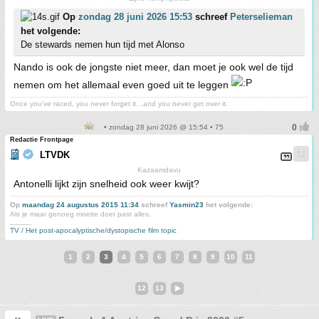
Op
zondag 28 juni 2026 15:53
schreef
Peterselieman
het volgende:
De stewards nemen hun tijd met Alonso
Nando is ook de jongste niet meer, dan moet je ook wel de tijd
nemen om het allemaal even goed uit te leggen
Once you’ve raced, you never forget it…and you never get over it.
• zondag 28 juni 2026 @ 15:54 • 75
Redactie Frontpage
LTVDK
Kazaamdavu
Antonelli lijkt zijn snelheid ook weer kwijt?
Op
maandag 24 augustus 2015 11:34
schreef
Yasmin23
het volgende:
Als je maar genoeg moeite doet past alles.
_____
TV / Het post-apocalyptische/dystopische film topic
1
2
3
4
5
6
7
8
9
10
11
12
13