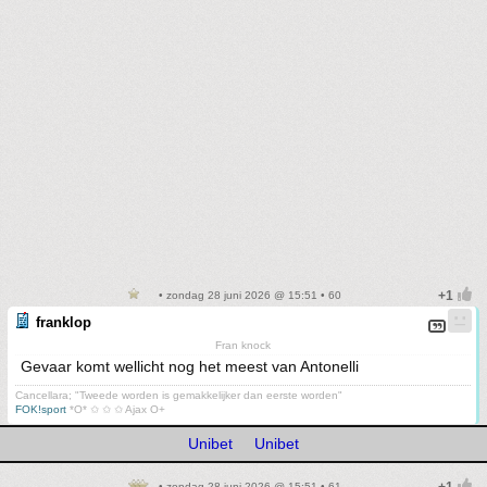
• zondag 28 juni 2026 @ 15:51 • 60
franklop
Fran knock
Gevaar komt wellicht nog het meest van Antonelli
Cancellara; "Tweede worden is gemakkelijker dan eerste worden"
FOK!sport
*O* ✩ ✩ ✩ Ajax O+
Unibet
Unibet
• zondag 28 juni 2026 @ 15:51 • 61