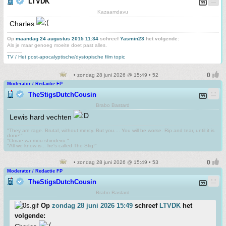
LTVDK
Kazaamdavu
Charles
Op
maandag 24 augustus 2015 11:34
schreef
Yasmin23
het volgende:
Als je maar genoeg moeite doet past alles.
_____
TV / Het post-apocalyptische/dystopische film topic
• zondag 28 juni 2026 @ 15:49 • 52
Moderator / Redactie FP
TheStigsDutchCousin
Brabo Bastard
Lewis hard vechten
"They are rage. Brutal, without mercy. But you.... You will be worse. Rip and tear, until it is
done!"
"Omae wa mou shindeiru."
"All we know is... he's called The Stig!"
• zondag 28 juni 2026 @ 15:49 • 53
Moderator / Redactie FP
TheStigsDutchCousin
Brabo Bastard
Op
zondag 28 juni 2026 15:49
schreef
LTVDK
het
volgende: