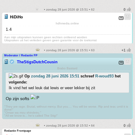
• zondag 28 juni 2026 @ 15:51 • 62
HiDiHo
hdhmedia.online
1.4
Aan mijn uitspraken kunnen geen rechten ontleend worden
Uitspraken uit het verleden geven geen garantie voor de toekomst
• zondag 28 juni 2026 @ 15:51 • 63
Moderator / Redactie FP
TheStigsDutchCousin
Brabo Bastard
Op
zondag 28 juni 2026 15:51
schreef
R-woud93
het
volgende:
Ik vind het wel leuk dat lewis er weer lekker bij zit
Op zijn softs
"They are rage. Brutal, without mercy. But you.... You will be worse. Rip and tear, until it is
done!"
"Omae wa mou shindeiru."
"All we know is... he's called The Stig!"
• zondag 28 juni 2026 @ 15:52 • 64
Redactie Frontpage