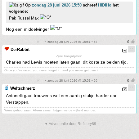
Op
zondag 28 juni 2026 15:50
schreef
HiDiHo
het
volgende:
Pak Russel Max
Nog een middelvinger
• zondag 28 juni 2026 @ 15:51 • 58
DerRabbit
Zijne Konijnlijkheid
Charles had Lewis moeten laten gaan, dit koste ze beiden tijd.
Once you’ve raced, you never forget it…and you never get over it.
• zondag 28 juni 2026 @ 15:51 • 59
Weltschmerz
Antonelli gaat trouwens wel een aardig stukje harder dan
Verstappen.
Wees gehoorzaam. Alleen samen krijgen we de vrijheid eronder.
▼ Advertentie door Refinery89