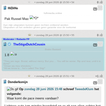
• zondag 28 juni 2026 @ 15:50 • 54
HiDiHo
hdhmedia.online
Pak Russel Max
Aan mijn uitspraken kunnen geen rechten ontleend worden
Uitspraken uit het verleden geven geen garantie voor de toekomst
• zondag 28 juni 2026 @ 15:50 • 55
Moderator / Redactie FP
TheStigsDutchCousin
Brabo Bastard
1.8
"They are rage. Brutal, without mercy. But you.... You will be worse. Rip and tear, until it is
done!"
"Omae wa mou shindeiru."
"All we know is... he's called The Stig!"
• zondag 28 juni 2026 @ 15:51 • 56
Donderkonijn
Op
zondag 28 juni 2026 15:48
schreef
TweedeKlum
het
volgende:
Waar komt die pace ineens vandaan?
Lichtere auto ivm minder brandstof en er zit een alien achter het