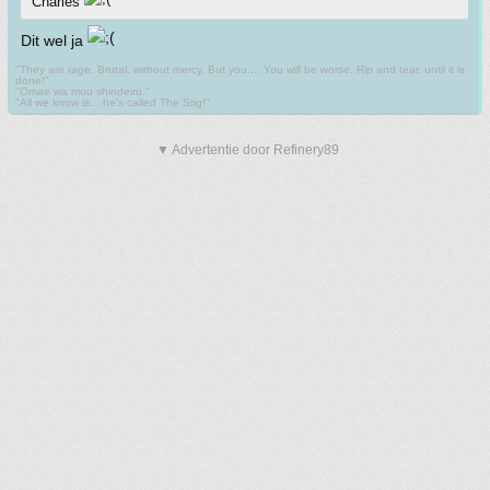
Charles
Dit wel ja
"They are rage. Brutal, without mercy. But you.... You will be worse. Rip and tear, until it is
done!"
"Omae wa mou shindeiru."
"All we know is... he's called The Stig!"
▼ Advertentie door Refinery89