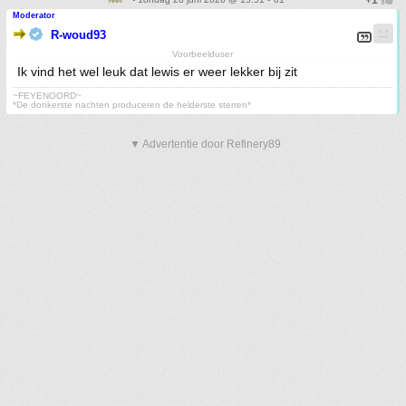
Moderator
R-woud93
Voorbeelduser
Ik vind het wel leuk dat lewis er weer lekker bij zit
~FEYENOORD~
*De donkerste nachten produceren de helderste sterren*
▼ Advertentie door Refinery89