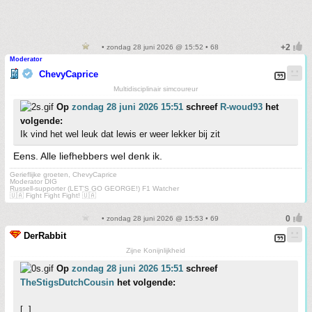
• zondag 28 juni 2026 @ 15:52 • 68
Moderator
ChevyCaprice
Multidisciplinair simcoureur
Op
zondag 28 juni 2026 15:51
schreef
R-woud93
het
volgende:
Ik vind het wel leuk dat lewis er weer lekker bij zit
Eens. Alle liefhebbers wel denk ik.
Gerieflijke groeten, ChevyCaprice
Moderator DIG
Russell-supporter (LET'S GO GEORGE!) F1 Watcher
🇺🇦 Fight Fight Fight! 🇺🇦
• zondag 28 juni 2026 @ 15:53 • 69
DerRabbit
Zijne Konijnlijkheid
Op
zondag 28 juni 2026 15:51
schreef
TheStigsDutchCousin
het volgende:
[..]