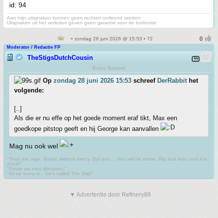
id: 94
Aan mijn uitspraken kunnen geen rechten ontleend worden
Uitspraken uit het verleden geven geen garantie voor de toekomst
• zondag 28 juni 2026 @ 15:53 • 72
Moderator / Redactie FP
TheStigsDutchCousin
Brabo Bastard
Op
zondag 28 juni 2026 15:53
schreef
DerRabbit
het
volgende:
[..]
Als die er nu effe op het goede moment eraf tikt, Max een
goedkope pitstop geeft en hij George kan aanvallen
Mag nu ook wel
"They are rage. Brutal, without mercy. But you.... You will be worse. Rip and tear, until it is
done!"
"Omae wa mou shindeiru."
"All we know is... he's called The Stig!"
▼ Advertentie door Refinery89