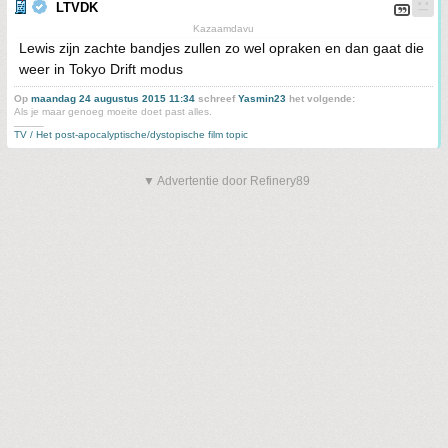
LTVDK
Kazaamdavu
Lewis zijn zachte bandjes zullen zo wel opraken en dan gaat die
weer in Tokyo Drift modus
Op
maandag 24 augustus 2015 11:34
schreef
Yasmin23
het volgende:
Als je maar genoeg moeite doet past alles.
_____
TV / Het post-apocalyptische/dystopische film topic
▼ Advertentie door Refinery89