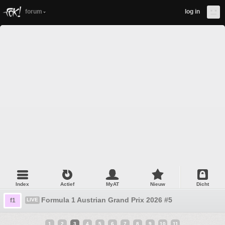
forum
log in
Index
Actief
MyAT
Nieuw
Dicht
Formula 1 Austrian Grand Prix 2026 #5
f1
LIVE
1
2
3
4
5
6
7
8
9
10
11