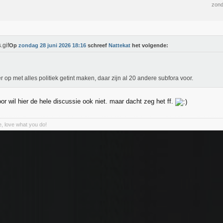
zond
Op
zondag 28 juni 2026 18:16
schreef
Nattekat
het volgende:
er op met alles politiek getint maken, daar zijn al 20 andere subfora voor.
or wil hier de hele discussie ook niet. maar dacht zeg het ff.
, love what you do!