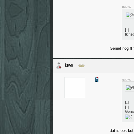
quote:
[..]
Ik he
Geniet nog ff
kree
quote:
[..]
[..]
Genie
dat is ook ku