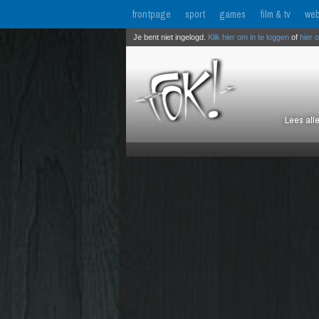
frontpage
sport
games
film & tv
web
Je bent niet ingelogd.
Klik hier om in te loggen
of
hier 
Lees all