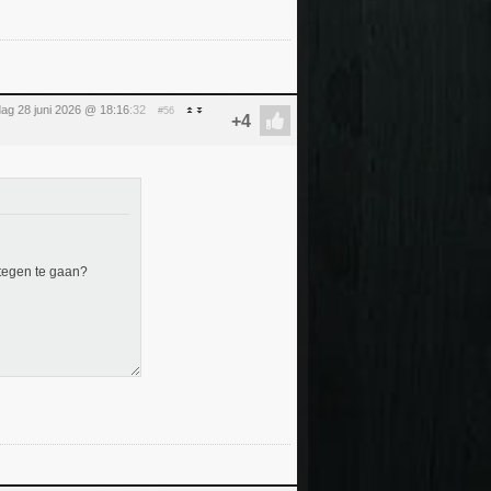
ag 28 juni 2026 @ 18:16
:32
#56
 tegen te gaan?