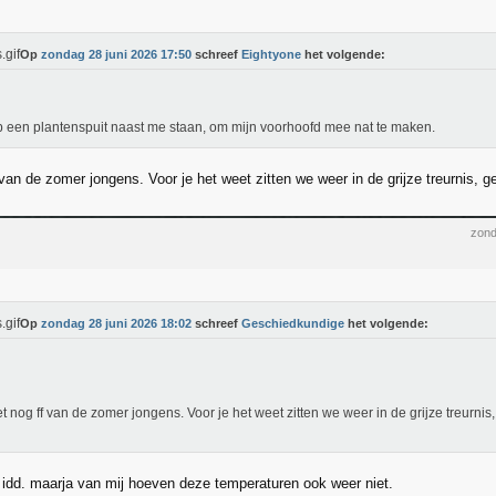
Op
zondag 28 juni 2026 17:50
schreef
Eightyone
het volgende:
b een plantenspuit naast me staan, om mijn voorhoofd mee nat te maken.
 van de zomer jongens. Voor je het weet zitten we weer in de grijze treurnis,
zond
Op
zondag 28 juni 2026 18:02
schreef
Geschiedkundige
het volgende:
t nog ff van de zomer jongens. Voor je het weet zitten we weer in de grijze treurni
t idd. maarja van mij hoeven deze temperaturen ook weer niet.