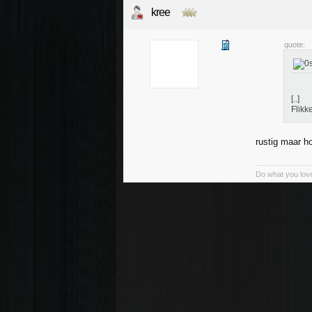
kree
quote:
[..]
Flikk
rustig maar ho
Do what you love