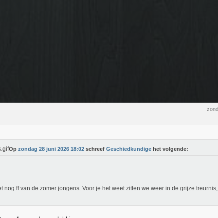
zond
Op
zondag 28 juni 2026 18:02
schreef
Geschiedkundige
het volgende:
t nog ff van de zomer jongens. Voor je het weet zitten we weer in de grijze treurni