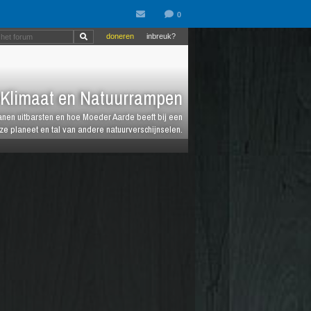
doneren
inbreuk?
Klimaat en Natuurrampen
anen uitbarsten en hoe Moeder Aarde beeft bij een
e planeet en tal van andere natuurverschijnselen.