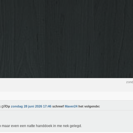
zond
Op
zondag 28 juni 2026 17:46
schreef
Maver24
het volgende:
b maar even een natte handdoek in me nek gelegd.