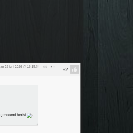
ag 28 juni 2026 @ 18:15
:54
#55
s, genaamd herfst