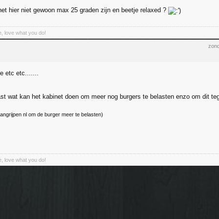
t hier niet gewoon max 25 graden zijn en beetje relaxed ?
, love what you do!
zond
 etc etc.......
ast wat kan het kabinet doen om meer nog burgers te belasten enzo om dit te
 aangrijpen nl om de burger meer te belasten)
, love what you do!