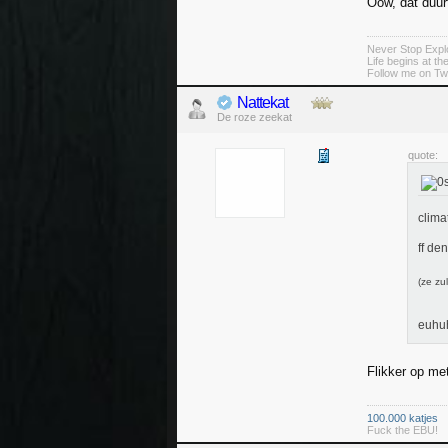
Oow, dat duur
Never Stop Explo
Life begins at t
Follow me on Twi
Nattekat
De roze zeekat
quote:
climat
ff de
(ze zu
euhu
Flikker op met
100.000 katjes
Fuck the EBU!