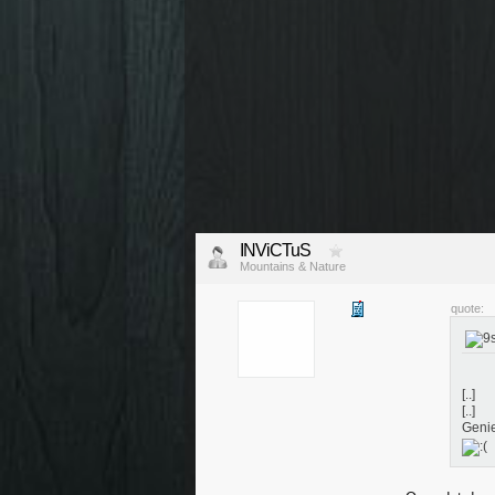
INViCTuS
Mountains & Nature
quote:
[..]
[..]
Genie