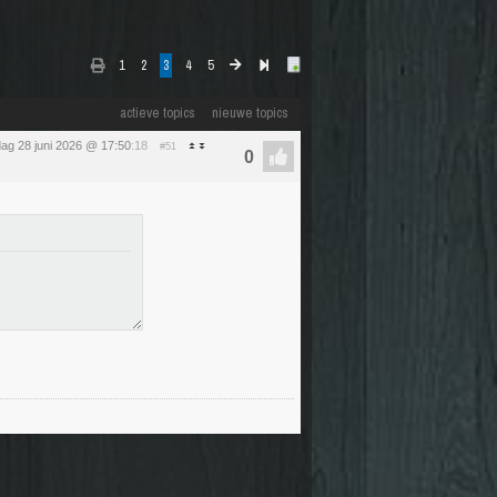
1
2
3
4
5
actieve topics
nieuwe topics
ag 28 juni 2026 @ 17:50
:18
#51