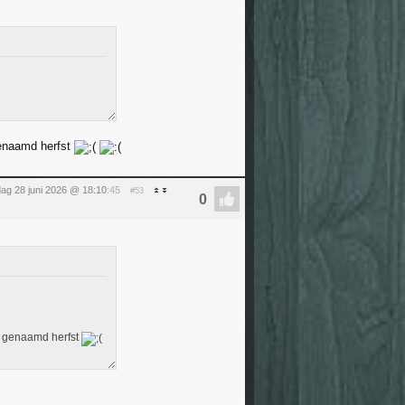
 genaamd herfst
ag 28 juni 2026 @ 18:10
:45
#53
s, genaamd herfst