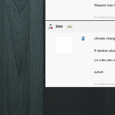
Waarom kan he
Do what you love
kree
climate change
ff denken alv
(ze zullen alles
euhuh
Do what you love