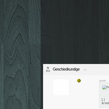
Geschiedkundige
quote:
[..]
Ik he