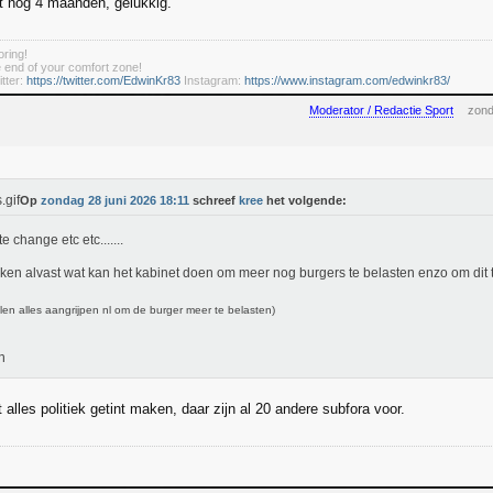
t nog 4 maanden, gelukkig.
ring!
he end of your comfort zone!
tter:
https://twitter.com/EdwinKr83
Instagram:
https://www.instagram.com/edwinkr83/
Moderator / Redactie Sport
zond
Op
zondag 28 juni 2026 18:11
schreef
kree
het volgende:
e change etc etc.......
nken alvast wat kan het kabinet doen om meer nog burgers te belasten enzo om dit
llen alles aangrijpen nl om de burger meer te belasten)
h
 alles politiek getint maken, daar zijn al 20 andere subfora voor.