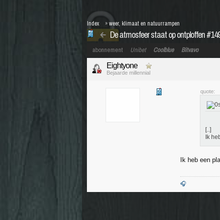
Index
»
weer, klimaat en natuurrampen
De atmosfeer staat op ontploffen #1
abonnement
Unibet
Coolblue
Bitvavo
Eightyone
Bejaarde millennial
quote:
[..]
Ik he
Ik heb een pl
🎧