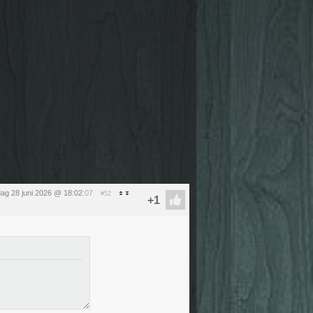
ag 28 juni 2026 @ 18:02
:07
#52