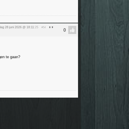
ag 28 juni 2026 @ 18:11
:25
#54
gen te gaan?