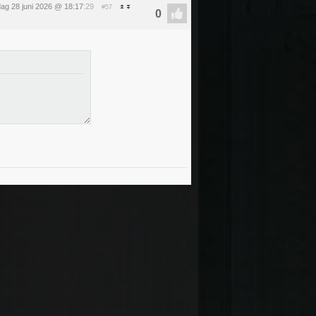
ag 28 juni 2026 @ 18:17
:29
#57