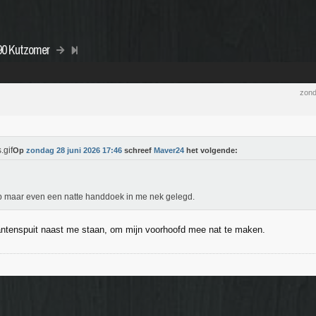
490 Kutzomer
zond
Op
zondag 28 juni 2026 17:46
schreef
Maver24
het volgende:
b maar even een natte handdoek in me nek gelegd.
antenspuit naast me staan, om mijn voorhoofd mee nat te maken.