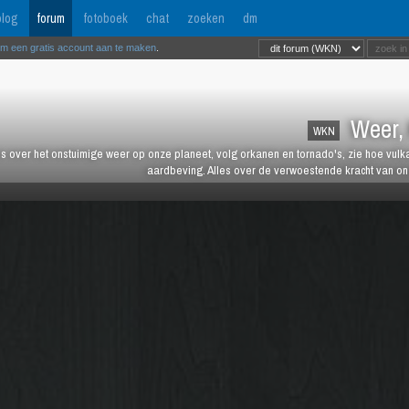
log
forum
fotoboek
chat
zoeken
dm
om een gratis account aan te maken
.
Weer, 
WKN
es over het onstuimige weer op onze planeet, volg orkanen en tornado's, zie hoe vulk
aardbeving. Alles over de verwoestende kracht van onz