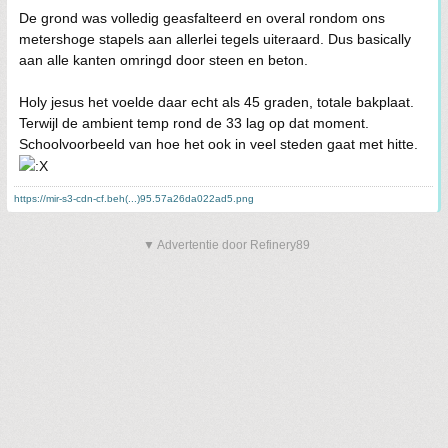
De grond was volledig geasfalteerd en overal rondom ons
metershoge stapels aan allerlei tegels uiteraard. Dus basically
aan alle kanten omringd door steen en beton.
Holy jesus het voelde daar echt als 45 graden, totale bakplaat.
Terwijl de ambient temp rond de 33 lag op dat moment.
Schoolvoorbeeld van hoe het ook in veel steden gaat met hitte.
https://mir-s3-cdn-cf.beh(...)95.57a26da022ad5.png
▼ Advertentie door Refinery89