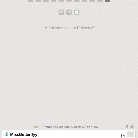
12
13
▼ Advertentie door Refinery89
• maandag 29 juni 2026 @ 20:56 • 251
MissButterflyy