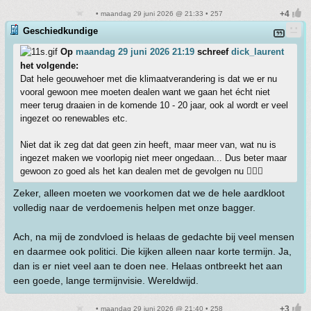
• maandag 29 juni 2026 @ 21:33 • 257
Geschiedkundige
Op
maandag 29 juni 2026 21:19
schreef
dick_laurent
het volgende:
Dat hele geouwehoer met die klimaatverandering is dat we er nu
vooral gewoon mee moeten dealen want we gaan het écht niet
meer terug draaien in de komende 10 - 20 jaar, ook al wordt er veel
ingezet oo renewables etc.
Niet dat ik zeg dat dat geen zin heeft, maar meer van, wat nu is
ingezet maken we voorlopig niet meer ongedaan... Dus beter maar
gewoon zo goed als het kan dealen met de gevolgen nu 🤷🏻‍♂️
Zeker, alleen moeten we voorkomen dat we de hele aardkloot
volledig naar de verdoemenis helpen met onze bagger.
Ach, na mij de zondvloed is helaas de gedachte bij veel mensen
en daarmee ook politici. Die kijken alleen naar korte termijn. Ja,
dan is er niet veel aan te doen nee. Helaas ontbreekt het aan
een goede, lange termijnvisie. Wereldwijd.
• maandag 29 juni 2026 @ 21:40 • 258