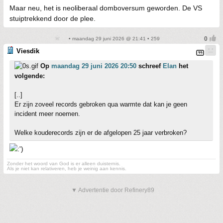
Maar neu, het is neoliberaal domboversum geworden. De VS
stuiptrekkend door de plee.
• maandag 29 juni 2026 @ 21:41 • 259
Viesdik
Op
maandag 29 juni 2026 20:50
schreef
Elan
het
volgende:
[..]
Er zijn zoveel records gebroken qua warmte dat kan je geen
incident meer noemen.
Welke kouderecords zijn er de afgelopen 25 jaar verbroken?
Zonder het woord van God is er alleen duisternis.
Als je niet kan relativeren, heb je weinig aan kennis.
▼ Advertentie door Refinery89