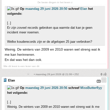
De beste dingen in het leven z
Op
maandag 29 juni 2026 20:50
schreef
Elan
het
volgende:
[..]
Er zijn zoveel records gebroken qua warmte dat kan je geen
incident meer noemen.
Welke kouderecords zijn er de afgelopen 25 jaar verbroken?
Weinig. De winters van 2009 en 2010 waren wel streng wat ik
me kan herinneren.
En dat was het dan ook.
Wie dit leest is een lezer van dit
• maandag 29 juni 2026 @ 21:08 • 252
Elan
Op
maandag 29 juni 2026 20:56
schreef
MissButterflyy
het volgende:
[..]
Weinig. De winters van 2009 en 2010 waren wel streng wat ik me