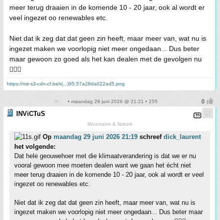
meer terug draaien in de komende 10 - 20 jaar, ook al wordt er
veel ingezet oo renewables etc.
Niet dat ik zeg dat dat geen zin heeft, maar meer van, wat nu is
ingezet maken we voorlopig niet meer ongedaan... Dus beter
maar gewoon zo goed als het kan dealen met de gevolgen nu
🤷🏻‍♂️
https://mir-s3-cdn-cf.beh(...)95.57a26da022ad5.png
• maandag 29 juni 2026 @ 21:21 • 255
INViCTuS
Mountains & Nature
Op
maandag 29 juni 2026 21:19
schreef
dick_laurent
het volgende:
Dat hele geouwehoer met die klimaatverandering is dat we er nu
vooral gewoon mee moeten dealen want we gaan het écht niet
meer terug draaien in de komende 10 - 20 jaar, ook al wordt er veel
ingezet oo renewables etc.
Niet dat ik zeg dat dat geen zin heeft, maar meer van, wat nu is
ingezet maken we voorlopig niet meer ongedaan... Dus beter maar