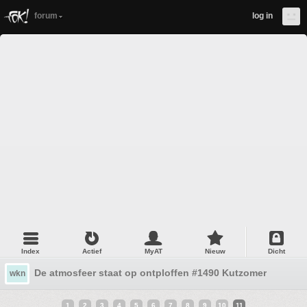
forum
log in
Index
Actief
MyAT
Nieuw
Dicht
De atmosfeer staat op ontploffen #1490 Kutzomer
wkn
1
2
3
4
5
6
7
8
9
10
11