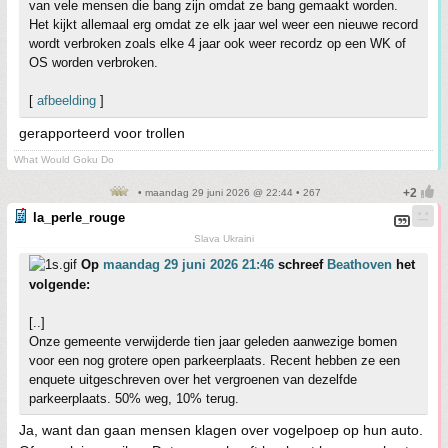
van vele mensen die bang zijn omdat ze bang gemaakt worden.
Het kijkt allemaal erg omdat ze elk jaar wel weer een nieuwe record
wordt verbroken zoals elke 4 jaar ook weer recordz op een WK of
OS worden verbroken.
[
afbeelding
]
gerapporteerd voor trollen
What Would Goku Do
• maandag 29 juni 2026 @ 22:44 • 267
la_perle_rouge
Slava Ukraini
Op
maandag 29 juni 2026 21:46
schreef
Beathoven
het
volgende:
[..]
Onze gemeente verwijderde tien jaar geleden aanwezige bomen
voor een nog grotere open parkeerplaats. Recent hebben ze een
enquete uitgeschreven over het vergroenen van dezelfde
parkeerplaats. 50% weg, 10% terug.
Ja, want dan gaan mensen klagen over vogelpoep op hun auto.