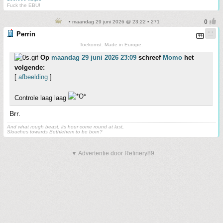
Fuck the EBU!
• maandag 29 juni 2026 @ 23:22 • 271
Perrin
Toekomst. Made in Europe.
Op
maandag 29 juni 2026 23:09
schreef
Momo
het
volgende:
[
afbeelding
]
Controle laag laag
Brr.
And what rough beast, its hour come round at last,
Slouches towards Bethlehem to be born?
▼ Advertentie door Refinery89