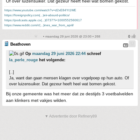
Of over luizensuiker. Dat gezeur heeft heel wat bomen gekost.
https://www.youtube.com/watch?v=d2xE84Yt1WE
https://foreignpolicy.com(...)eir-absurd-politics/
https://podcasts.apple.co(...)0737?i=1000552560617
https://www.reddit.com/r/(...)ines_war_from_april/
• maandag 29 juni 2026 @ 23:00 • 268
Beathoven
Op
maandag 29 juni 2026 22:44
schreef
la_perle_rouge
het volgende:
[..]
Ja, want dan gaan mensen klagen over vogelpoep op hun auto. Of
over luizensuiker. Dat gezeur heeft heel wat bomen gekost.
Bij onze gemeente was het meer dat ze destijds 3 voetbalvelden
aan klinkers met vakjes wilden.
▼ Advertentie door Refinery89