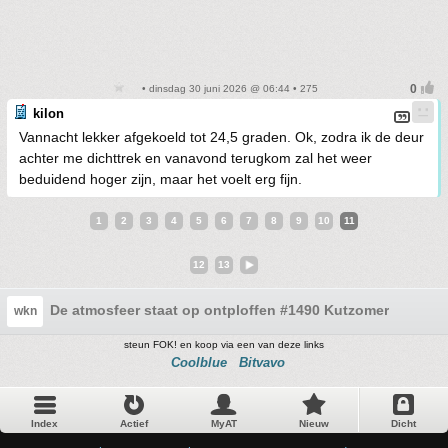
• dinsdag 30 juni 2026 @ 06:44 • 275
kilon
Vannacht lekker afgekoeld tot 24,5 graden. Ok, zodra ik de deur
achter me dichttrek en vanavond terugkom zal het weer
beduidend hoger zijn, maar het voelt erg fijn.
1
2
3
4
5
6
7
8
9
10
11
12
13
De atmosfeer staat op ontploffen #1490 Kutzomer
wkn
steun FOK! en koop via een van deze links
Coolblue
Bitvavo
Index
Actief
MyAT
Nieuw
Dicht