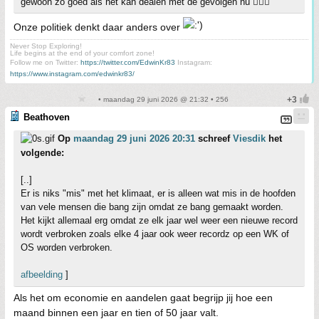
gewoon zo goed als het kan dealen met de gevolgen nu 🤷🏻‍♂️
Onze politiek denkt daar anders over
Never Stop Exploring!
Life begins at the end of your comfort zone!
Follow me on Twitter:
https://twitter.com/EdwinKr83
Instagram:
https://www.instagram.com/edwinkr83/
• maandag 29 juni 2026 @ 21:32 • 256
Beathoven
Op
maandag 29 juni 2026 20:31
schreef
Viesdik
het
volgende:
[..]
Er is niks "mis" met het klimaat, er is alleen wat mis in de hoofden
van vele mensen die bang zijn omdat ze bang gemaakt worden.
Het kijkt allemaal erg omdat ze elk jaar wel weer een nieuwe record
wordt verbroken zoals elke 4 jaar ook weer recordz op een WK of
OS worden verbroken.
afbeelding
]
Als het om economie en aandelen gaat begrijp jij hoe een
maand binnen een jaar en tien of 50 jaar valt.