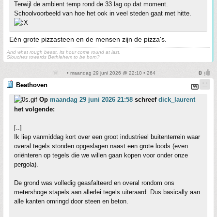
Terwijl de ambient temp rond de 33 lag op dat moment.
Schoolvoorbeeld van hoe het ook in veel steden gaat met hitte.
Eén grote pizzasteen en de mensen zijn de pizza's.
And what rough beast, its hour come round at last,
Slouches towards Bethlehem to be born?
• maandag 29 juni 2026 @ 22:10 • 264
Beathoven
Op
maandag 29 juni 2026 21:58
schreef
dick_laurent
het volgende:
[..]
Ik liep vanmiddag kort over een groot industrieel buitenterrein waar
overal tegels stonden opgeslagen naast een grote loods (even
oriënteren op tegels die we willen gaan kopen voor onder onze
pergola).
De grond was volledig geasfalteerd en overal rondom ons
metershoge stapels aan allerlei tegels uiteraard. Dus basically aan
alle kanten omringd door steen en beton.