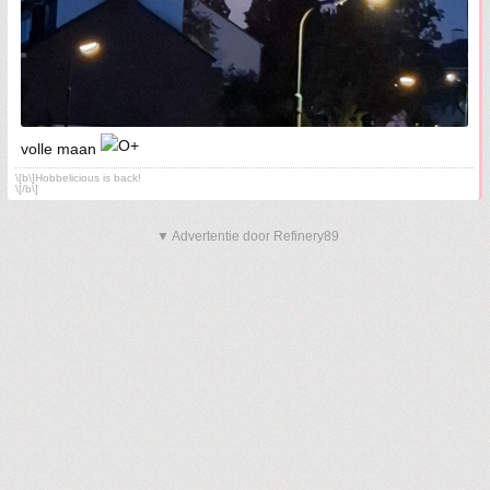
volle maan
\[b\]Hobbelicious is back!
\[/b\]
▼ Advertentie door Refinery89