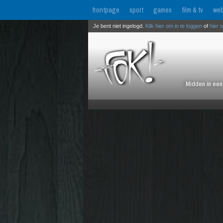
frontpage
sport
games
film & tv
web
Je bent niet ingelogd.
Klik hier om in te loggen
of
hier 
Midden in een 