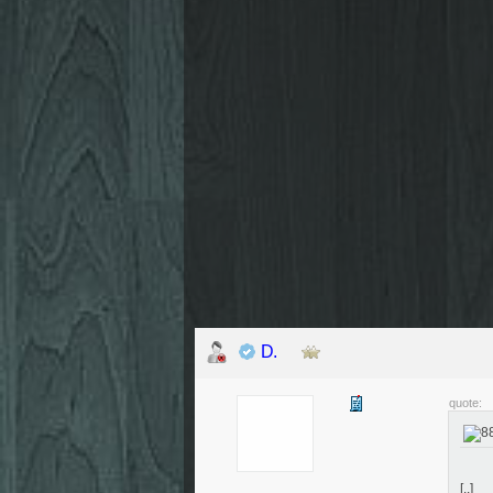
D.
quote:
[..]