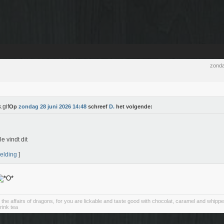
zonda
Op
zondag 28 juni 2026 14:48
schreef
D.
het volgende:
e vindt dit
elding
]
 the affairs of dragons, for you are lickable and taste good with chocolat, caramel and whipp
rink tea