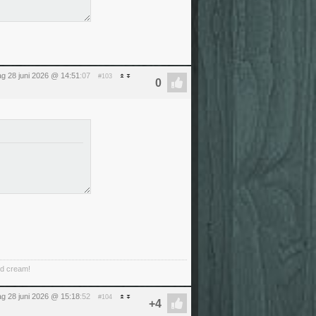
g 28 juni 2026 @ 14:51
:07
#103
ed cream!
g 28 juni 2026 @ 15:18
:52
#104