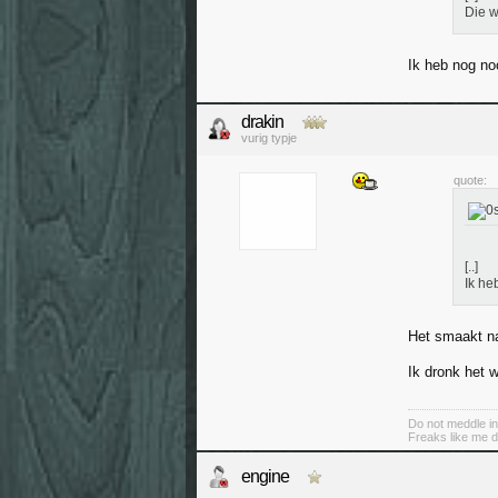
Die 
Ik heb nog no
drakin
vurig typje
quote:
[..]
Ik he
Het smaakt na
Ik dronk het 
Do not meddle in
Freaks like me d
engine