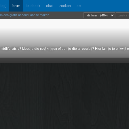
log
forum
fotoboek
chat
zoeken
dm
om een gratis account aan te maken
.
midlife crisis? Moet je die nog krijgen of ben je die al voorbij? Hier kun je je ei kwi