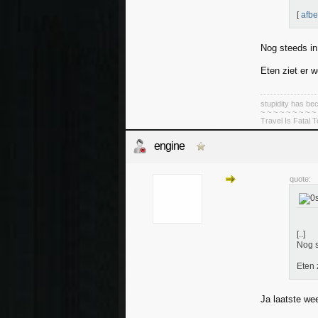
[
afbe
Nog steeds in 
Eten ziet er w
stupidity has 
~ ~ ~ ~ ~ ~ ~ ~ ~
Travel Is Fatal 
engine
quote:
[..]
Nog s
Eten 
Ja laatste we