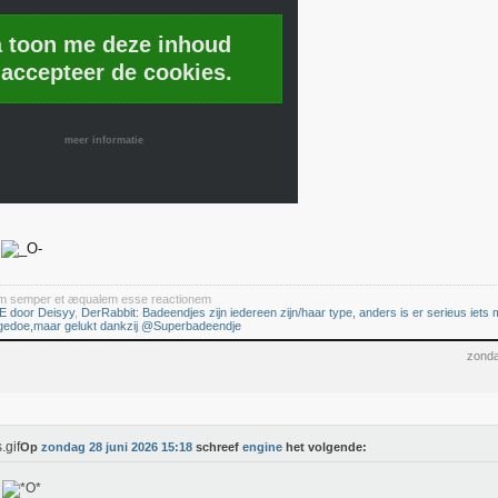
a toon me deze inhoud
 accepteer de cookies.
meer informatie
iam semper et æqualem esse reactionem
E door Deisyy
,
DerRabbit: Badeendjes zijn iedereen zijn/haar type, anders is er serieus iets m
 gedoe,maar gelukt dankzij @Superbadeendje
zonda
Op
zondag 28 juni 2026 15:18
schreef
engine
het volgende:
p