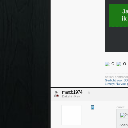
J
ik
Actioni contrar
Gedicht voor SB
Lovely: Na veel
marcb1974
Dakshin Ray
quote:
Soe