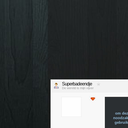
Superbadeendje
De wereld is mijn vijver
om dez
noodzake
gebruik