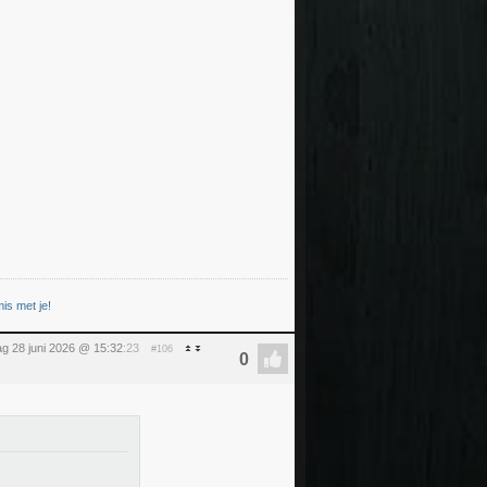
is met je!
g 28 juni 2026 @ 15:32
:23
#106