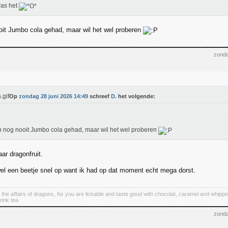
was het
oit Jumbo cola gehad, maar wil het wel proberen
zonda
Op
zondag 28 juni 2026 14:49
schreef
D.
het volgende:
b nog nooit Jumbo cola gehad, maar wil het wel proberen
ar dragonfruit.
wel een beetje snel op want ik had op dat moment echt mega dorst.
 the affairs of dragons, for you are lickable and taste good with chocolat, caramel and whipp
rink tea
zonda