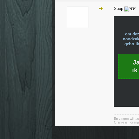
Soep
om dez
noodzake
gebruik
J
ik
En zingen wij....of
Oranje is...oranje