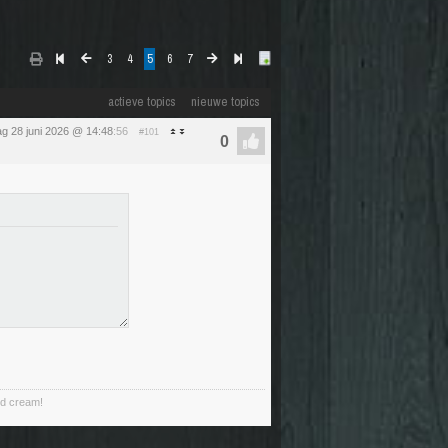
3
4
5
6
7
actieve topics
nieuwe topics
g 28 juni 2026 @ 14:48
:56
#101
ed cream!