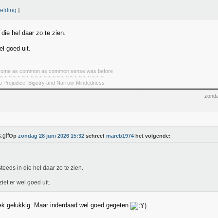
elding
]
die hel daar zo te zien.
el goed uit.
become as common as common sense was before
 ~ ~ ~ ~ ~ ~ ~ ~ ~ ~ ~ ~ ~ ~ ~ ~ ~ ~ ~ ~ ~ ~ ~ ~
To Prejudice, Bigotry and Narrow-Mindedness
zonda
Op
zondag 28 juni 2026 15:32
schreef
marcb1974
het volgende:
teeds in die hel daar zo te zien.
ziet er wel goed uit.
ek gelukkig. Maar inderdaad wel goed gegeten