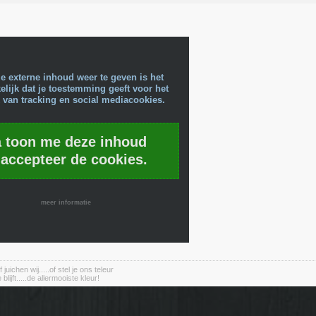
e externe inhoud weer te geven is het
lijk dat je toestemming geeft voor het
 van tracking en social mediacookies.
a toon me deze inhoud
 accepteer de cookies.
meer informatie
 juichen wij.....of stel je ons teleur
 blijft.....de allermooiste kleur!