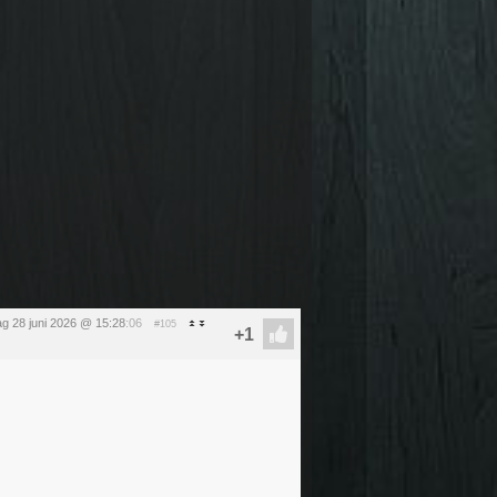
g 28 juni 2026 @ 15:28
:06
#105