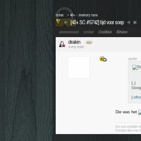
Index
»
40+ - memory lane
[40+ SC #5742] tijd voor soep
abonnement
Unibet
Coolblue
Bitvavo
drakin
vurig typje
quote:
[..]
Googl
[
afbe
Die was het
Do not meddle in
Freaks like me d