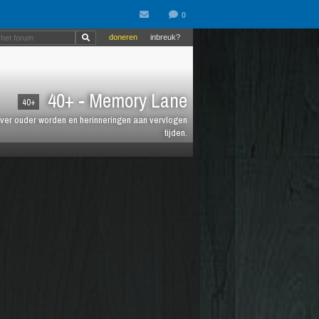
doneren
inbreuk?
40+ - Memory Lane
40+
jt over ouder worden en herinneringen aan vervlogen
tijden.