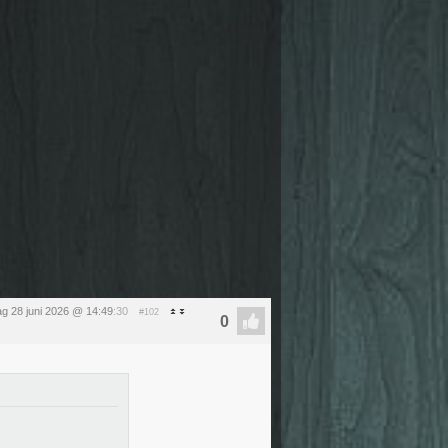
g 28 juni 2026 @ 14:49
:30
#102