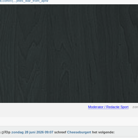
t.com/r/(...)ines_war_from_april/
Moderator / Redactie Sport
zon
Op
zondag 28 juni 2026 09:07
schreef
Cheeseburgert
het volgende: