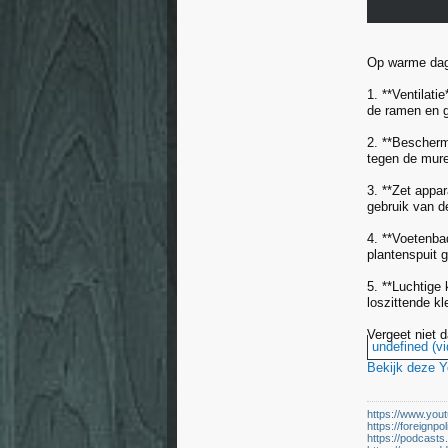
Op warme dagen
1. **Ventilati
de ramen en g
2. **Bescherm
tegen de mure
3. **Zet appar
gebruik van d
4. **Voetenba
plantenspuit 
5. **Luchtige 
loszittende kl
Vergeet niet 
undefined (vi
Bekijk deze 
https://www.yo
https://foreignpol
https://podcast