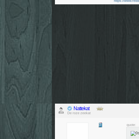
https://www.reddi
Nattekat
De roze zeekat
quote: