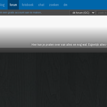
log
forum
fotoboek
chat
zoeken
dm
om een gratis account aan te maken
.
Hier kun je praten over van alles en nog wat. Eigenlijk alles