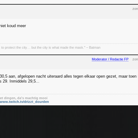
zon
 niet koud meer
 to protect the city… but the city is what made the mask." – Batman
Moderator / Redactie FP
zon
er 30,5 aan, afgelopen nacht uiteraard alles tegen elkaar open gezet, maar to
s 29. Inmiddels 29,5...
t dingen, da's machtig mooi
/www.twitch.tv/drizzt_dourden