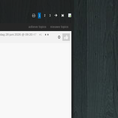
1
2
3
actieve topics
nieuwe topics
dag 28 juni 2026 @ 09:20
:47
#1