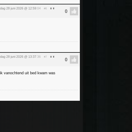
dag 28 juni 2026 @ 12:59
:04
#6
dag 28 juni 2026 @ 13:37
:36
#7
en ik vanochtend uit bed kwam was