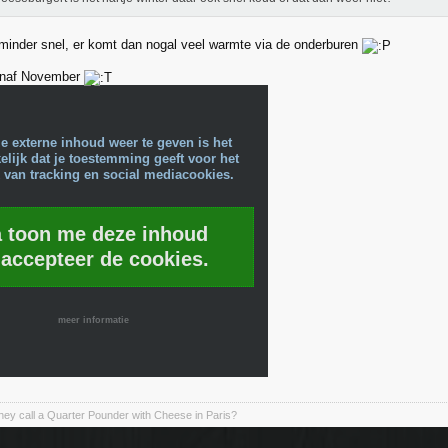
minder snel, er komt dan nogal veel warmte via de onderburen
 vanaf November
e externe inhoud weer te geven is het
lijk dat je toestemming geeft voor het
 van tracking en social mediacookies.
a toon me deze inhoud
 accepteer de cookies.
meer informatie
ey call a Quarter Pounder with Cheese in Paris?