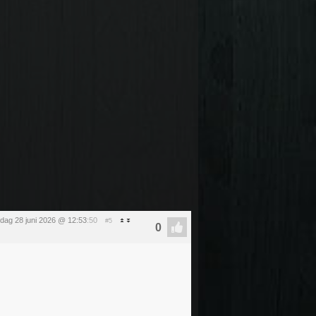
dag 28 juni 2026 @ 12:53
:50
#5