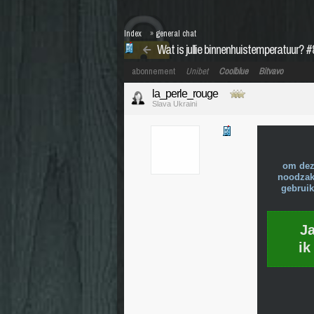
Index
»
general chat
Wat is jullie binnenhuistemperatuur? 
abonnement
Unibet
Coolblue
Bitvavo
la_perle_rouge
Slava Ukraini
om dez
noodzake
gebruik
J
ik