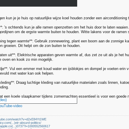
 kun je je huis op natuurlijke wijze koel houden zonder een airconditioning te
e**: 's ochtends kun je alle ramen openzetten om het huis door te laten waaien.
ordijnen om de ergste warmte buiten te houden. Witte lakens voor de ramen
ing tegen warmte**: Gebruik zonnewering, plant een boom aan de zonnige kant
n groeien. Dit helpt om de zon buiten te houden.
aten uit**: Elektrische apparaten geven warmte af, dus zet ze uit als je het hu
e oven en kook zo min mogelijk.
dje**: Vul een emmer met koud water en ijsblokjes en dompel je voeten erin vo
gevuld met water kan ook helpen.
kleding**: Draag luchtige kleding van natuurlijke materialen zoals linnen, ka
eding.
dat een koele slaapkamer tijdens zomernachten essentieel is voor een goede n
deo)
YouTube-video
utube.com/watch?v=d2xE84Yt1WE
icy.com(...)eir-absurd-politics/
s.apple.co(...)0737?i=1000552560617