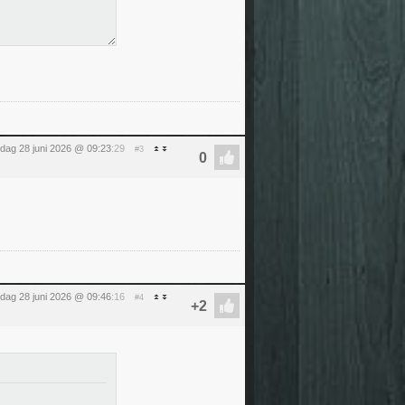
dag 28 juni 2026 @ 09:23
:29
#3
dag 28 juni 2026 @ 09:46
:16
#4