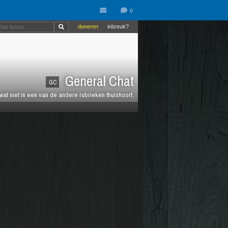
doneren
inbreuk?
General Chat
GC
 wat niet in een van de andere rubrieken thuishoort.