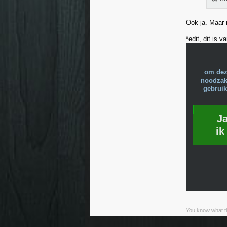
Ook ja. Maar 
*edit, dit is
om dez
noodzake
gebruik
J
ik
You know what th