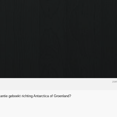
zon
antie geboekt richting Antarctica of Groenland?