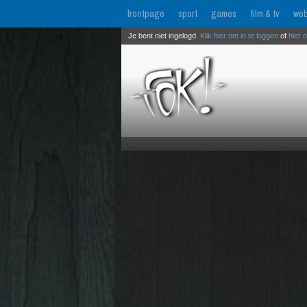
frontpage
sport
games
film & tv
web
Je bent niet ingelogd.
Klik hier om in te loggen
of
hier 