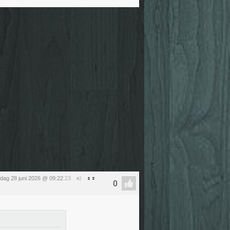
dag 28 juni 2026 @ 09:22
:23
#2