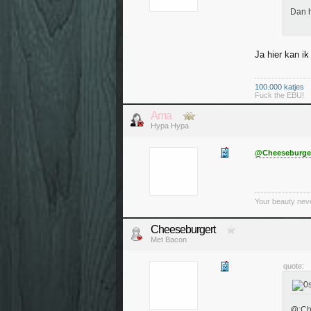
Dan h
Ja hier kan i
100.000 katjes
Fuck the EBU!
Ama
Hypa Hypa
@Cheeseburge
Your beauty nev
Cheeseburgert
Met Bacon
quote:
@:Che