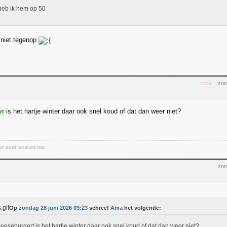
eb ik hem op 50
k niet tegenop
roze
zon
is het hartje winter daar ook snel koud of dat dan weer niet?
rt
er ever scared me.
zon
Op
zondag 28 juni 2026 09:23
schreef
Ama
het volgende:
eseburgert is het hartje winter daar ook snel koud of dat dan weer niet?