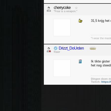
cherrycoke
"Fear is a weapon."
31,5 krijg het
"I wear the mask
Drizzt_DoUrden
Rawr
Ik tikte gist
het nog steed
Dingen doen me
Twitch:
https:/