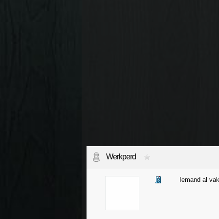
Werkperd
Iemand al vak