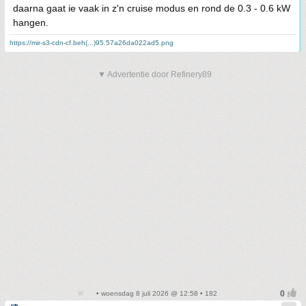
daarna gaat ie vaak in z'n cruise modus en rond de 0.3 - 0.6 kW
hangen.
https://mir-s3-cdn-cf.beh(...)95.57a26da022ad5.png
▼ Advertentie door Refinery89
• woensdag 8 juli 2026 @ 12:58 • 182