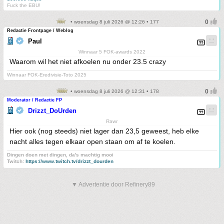
Fuck the EBU!
• woensdag 8 juli 2026 @ 12:26 • 177
Redactie Frontpage / Weblog
Paul
Winnaar 5 FOK-awards 2022
Waarom wil het niet afkoelen nu onder 23.5 crazy
Winnaar FOK-Eredivisie-Toto 2025
• woensdag 8 juli 2026 @ 12:31 • 178
Moderator / Redactie FP
Drizzt_DoUrden
Rawr
Hier ook (nog steeds) niet lager dan 23,5 geweest, heb elke
nacht alles tegen elkaar open staan om af te koelen.
Dingen doen met dingen, da's machtig mooi
Twitch:
https://www.twitch.tv/drizzt_dourden
▼ Advertentie door Refinery89