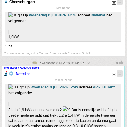
Cheeseburgert
Met Bacon
Op
woensdag 8 juli 2026 12:36
schreef
Nattekat
het
volgende:
[..]
1,6kW
Oof
You know what they call a Quarter Pounder with Cheese in Paris?
• woensdag 8 juli 2026 @ 13:00 • 183
Moderator / Redactie Sport
Nattekat
De roze zeekat
Op
woensdag 8 juli 2026 12:45
schreef
dick_laurent
het volgende:
[..]
Als in 1,6 kW continue verbruik?
Dat is namelijk wel heftig ja.
Beetje moderne split unit trekt 1.2 a 1.4 kW in de eerste twee uur
dat ie aan staat om de ruimte aggressief te koelen en daarna gaat
ie vaak in z'n cruise modus en rond de 0.3 - 0.6 kW hangen.