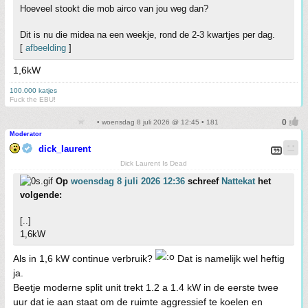
Hoeveel stookt die mob airco van jou weg dan?
Dit is nu die midea na een weekje, rond de 2-3 kwartjes per dag.
[
afbeelding
]
1,6kW
100.000 katjes
Fuck the EBU!
• woensdag 8 juli 2026 @ 12:45 • 181
Moderator
dick_laurent
Dick Laurent Is Dead
Op
woensdag 8 juli 2026 12:36
schreef
Nattekat
het
volgende:
[..]
1,6kW
Als in 1,6 kW continue verbruik?
Dat is namelijk wel heftig
ja.
Beetje moderne split unit trekt 1.2 a 1.4 kW in de eerste twee
uur dat ie aan staat om de ruimte aggressief te koelen en