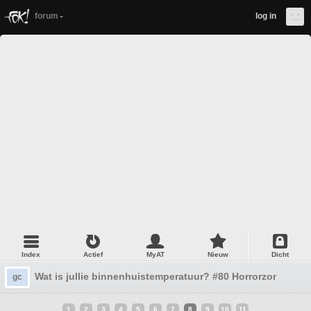
forum
log in
Index
Actief
MyAT
Nieuw
Dicht
Wat is jullie binnenhuistemperatuur? #80 Horrorzomer
gc
1
2
3
4
5
6
7
8
9
10
11