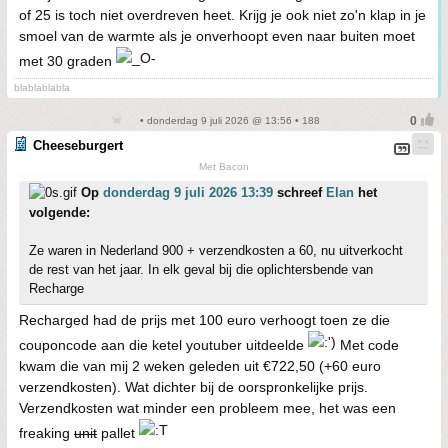
of 25 is toch niet overdreven heet. Krijg je ook niet zo'n klap in je
smoel van de warmte als je onverhoopt even naar buiten moet
met 30 graden
blablablabla
• donderdag 9 juli 2026 @ 13:56 • 188
Cheeseburgert
Met Bacon
Op
donderdag 9 juli 2026 13:39
schreef
Elan
het
volgende:
Ze waren in Nederland 900 + verzendkosten a 60, nu uitverkocht
de rest van het jaar. In elk geval bij die oplichtersbende van
Recharge
Recharged had de prijs met 100 euro verhoogt toen ze die
couponcode aan die ketel youtuber uitdeelde
Met code
kwam die van mij 2 weken geleden uit €722,50 (+60 euro
verzendkosten). Wat dichter bij de oorspronkelijke prijs.
Verzendkosten wat minder een probleem mee, het was een
freaking
unit
pallet