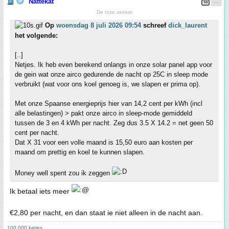
Nattekat
De roze zeekat
Op
woensdag 8 juli 2026 09:54
schreef
dick_laurent
het volgende:
[..]
Netjes. Ik heb even berekend onlangs in onze solar panel app voor
de gein wat onze airco gedurende de nacht op 25C in sleep mode
verbruikt (wat voor ons koel genoeg is, we slapen er prima op).
Met onze Spaanse energieprijs hier van 14,2 cent per kWh (incl
alle belastingen) > pakt onze airco in sleep-mode gemiddeld
tussen de 3 en 4 kWh per nacht. Zeg dus 3.5 X 14.2 = net geen 50
cent per nacht.
Dat X 31 voor een volle maand is 15,50 euro aan kosten per
maand om prettig en koel te kunnen slapen.
Money well spent zou ik zeggen
Ik betaal iets meer
€2,80 per nacht, en dan staat ie niet alleen in de nacht aan.
100.000 katjes