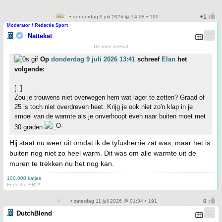
• donderdag 9 juli 2026 @ 14:28 • 190
Moderator / Redactie Sport
Nattekat
De roze zeekat
Op
donderdag 9 juli 2026 13:41
schreef
Elan
het
volgende:
[..]
Zou je trouwens niet overwegen hem wat lager te zetten? Graad of
25 is toch niet overdreven heet. Krijg je ook niet zo'n klap in je
smoel van de warmte als je onverhoopt even naar buiten moet met
30 graden
Hij staat nu weer uit omdat ik de tyfusherrie zat was, maar het is
buiten nog niet zo heel warm. Dit was om alle warmte uit de
muren te trekken nu het nog kan.
100.000 katjes
Fuck the EBU!
• zaterdag 11 juli 2026 @ 01:34 • 191
DutchBlend