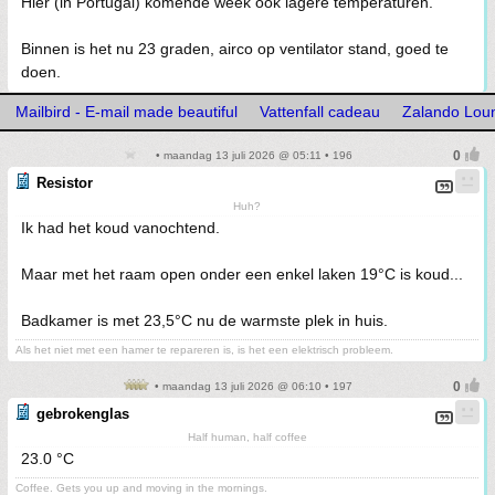
Hier (in Portugal) komende week ook lagere temperaturen.
Binnen is het nu 23 graden, airco op ventilator stand, goed te
doen.
Mailbird - E-mail made beautiful
Vattenfall cadeau
Zalando Loun
• maandag 13 juli 2026 @ 05:11 • 196
Resistor
Huh?
Ik had het koud vanochtend.
Maar met het raam open onder een enkel laken 19°C is koud...
Badkamer is met 23,5°C nu de warmste plek in huis.
Als het niet met een hamer te repareren is, is het een elektrisch probleem.
• maandag 13 juli 2026 @ 06:10 • 197
gebrokenglas
Half human, half coffee
23.0 °C
Coffee. Gets you up and moving in the mornings.