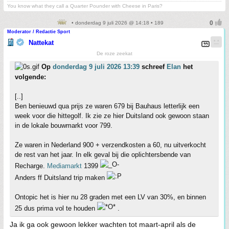
You know what they call a Quarter Pounder with Cheese in Paris?
• donderdag 9 juli 2026 @ 14:18 • 189
Moderator / Redactie Sport
Nattekat
De roze zeekat
Op
donderdag 9 juli 2026 13:39
schreef
Elan
het
volgende:
[..]
Ben benieuwd qua prijs ze waren 679 bij Bauhaus letterlijk een
week voor die hittegolf. Ik zie ze hier Duitsland ook gewoon staan
in de lokale bouwmarkt voor 799.
Ze waren in Nederland 900 + verzendkosten a 60, nu uitverkocht
de rest van het jaar. In elk geval bij die oplichtersbende van
Recharge.
Mediamarkt
1399
Anders ff Duitsland trip maken
Ontopic het is hier nu 28 graden met een LV van 30%, en binnen
25 dus prima vol te houden
.
Ja ik ga ook gewoon lekker wachten tot maart-april als de