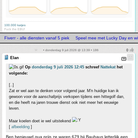
100.000 katjes
Fuck the EBU!
Fiverr - alle diensten vanaf 5 piek
Speel mee met Lucky Day en wi
• donderdag 9 juli 2026 @ 13:39 • 186
Elan
Op
donderdag 9 juli 2026 12:45
schreef
Nattekat
het
volgende:
[..]
Zat er wel aan te denken voor volgend jaar. M'n huidige kan ik
gewoon voor de aanschafprijs verkopen tijdens een hittegolf dan,
en die heeft na jaren trouwe dienst ook niet meer het eeuwige
leven.
Maar koelen doet ie wel uitstekend
[
afbeelding
]
Ben benieuwd qua prijs ze waren 679 bij Bauhaus letterlijk een