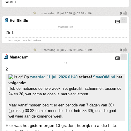
warm
• zaterdag 11 juli 2026 @ 02:09 • 194
EvilSkittle
Marsbreker
25.1
...hier om je mars te breken.
• zaterdag 11 juli 2026 @ 08:48 • 195
Managarm
42
2
Op
zaterdag 11 juli 2026 01:40
schreef
StateOfMind
het
volgende:
Heb de mobairco de hele week niet gebruikt, schommelt tussen de
24 en 26, wat prima te doen is met ventilatoren.
Maar vanaf morgen begint er een periode van 7 dagen van 30+
(gelukkig 30-32 en niet meer die idioot hete 35-39), dus die gaat
wel weer aan de komende week.
Hier was het gistermorgen 13 graden, heerlijk na al die hitte.