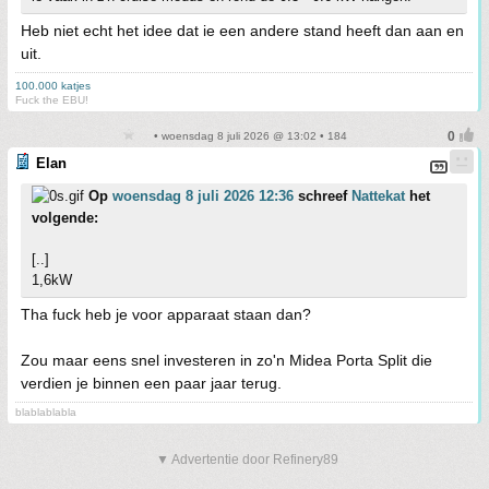
Heb niet echt het idee dat ie een andere stand heeft dan aan en
uit.
100.000 katjes
Fuck the EBU!
• woensdag 8 juli 2026 @ 13:02 • 184
Elan
Op
woensdag 8 juli 2026 12:36
schreef
Nattekat
het
volgende:
[..]
1,6kW
Tha fuck heb je voor apparaat staan dan?
Zou maar eens snel investeren in zo'n Midea Porta Split die
verdien je binnen een paar jaar terug.
blablablabla
▼ Advertentie door Refinery89