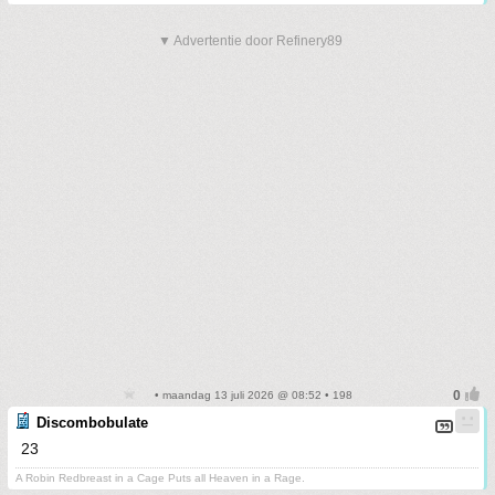
▼ Advertentie door Refinery89
• maandag 13 juli 2026 @ 08:52 • 198
Discombobulate
23
A Robin Redbreast in a Cage Puts all Heaven in a Rage.