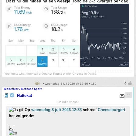
Dit is nu die midea na een weekje, rond de 2-3 kwartjes per dag.
You know what they call a Quarter Pounder with Cheese in Paris?
• woensdag 8 juli 2026 @ 12:36 • 180
Moderator / Redactie Sport
Nattekat
De roze zeekat
Op
woensdag 8 juli 2026 12:33
schreef
Cheeseburgert
het volgende:
[..]