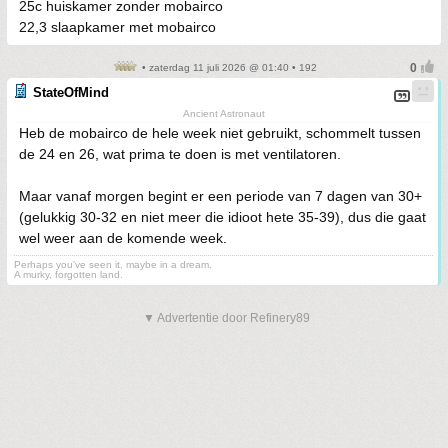
25c huiskamer zonder mobairco
22,3 slaapkamer met mobairco
• zaterdag 11 juli 2026 @ 01:40 • 192
StateOfMind
Ancient Astronaut
Heb de mobairco de hele week niet gebruikt, schommelt tussen
de 24 en 26, wat prima te doen is met ventilatoren.
Maar vanaf morgen begint er een periode van 7 dagen van 30+
(gelukkig 30-32 en niet meer die idioot hete 35-39), dus die gaat
wel weer aan de komende week.
Perhaps you've seen it, maybe in a dream.
A murky, forgotten land.
▼ Advertentie door Refinery89