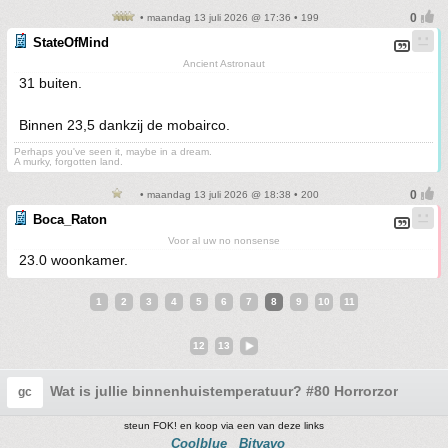
• maandag 13 juli 2026 @ 17:36 • 199
StateOfMind
Ancient Astronaut
31 buiten.
Binnen 23,5 dankzij de mobairco.
Perhaps you've seen it, maybe in a dream.
A murky, forgotten land.
• maandag 13 juli 2026 @ 18:38 • 200
Boca_Raton
Voor al uw no nonsense
23.0 woonkamer.
1
2
3
4
5
6
7
8
9
10
11
12
13
Wat is jullie binnenhuistemperatuur? #80 Horrorzomer
gc
steun FOK! en koop via een van deze links
Coolblue
Bitvavo