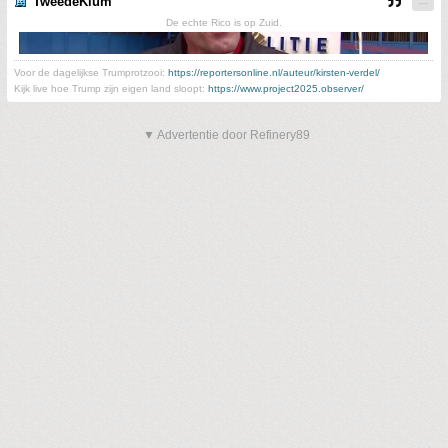
TweedeKlum
De echte Rico is op Zuid.
Voor de dagelijkse Trumprotzooi:
https://reportersonline.nl/auteur/kirsten-verdel/
Kijk live hoe Trump zijn eigen land sloopt:
https://www.project2025.observer/
▼ Advertentie door Refinery89