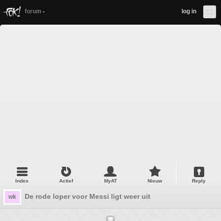
forum
log in
Index
Actief
MyAT
Nieuw
Reply
De rode loper voor Messi ligt weer uit
wk