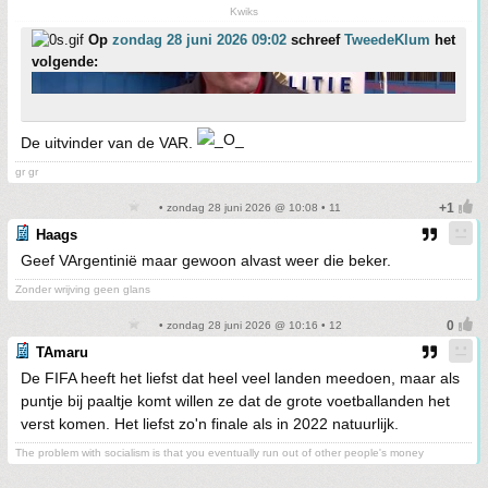
Kwiks
Op
zondag 28 juni 2026 09:02
schreef
TweedeKlum
het
volgende:
De uitvinder van de VAR.
gr gr
• zondag 28 juni 2026 @ 10:08 • 11
Haags
Geef VArgentinië maar gewoon alvast weer die beker.
Zonder wrijving geen glans
• zondag 28 juni 2026 @ 10:16 • 12
TAmaru
De FIFA heeft het liefst dat heel veel landen meedoen, maar als
puntje bij paaltje komt willen ze dat de grote voetballanden het
verst komen. Het liefst zo'n finale als in 2022 natuurlijk.
The problem with socialism is that you eventually run out of other people's money