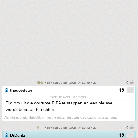
• zondag 28 juni 2026 @ 12:38 • 28
thedeedster
IWAB: Ik Weet Alles Beter...
Tijd om uit die corrupte FIFA te stappen en een nieuwe
wereldbond op te richten.
Als mijn post niet duidelijk is, moet je misschien even je sarcasmeradar aanzetten.
• zondag 28 juni 2026 @ 12:42 • 29
DrDentz