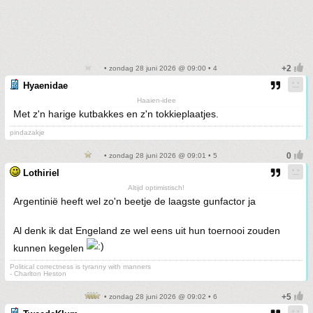
• zondag 28 juni 2026 @ 09:00 • 4
Hyaenidae
Haaien-idee
Met z'n harige kutbakkes en z'n tokkieplaatjes.
pindazakje
• zondag 28 juni 2026 @ 09:01 • 5
Lothiriel
Altijd optimistisch!
Argentinië heeft wel zo'n beetje de laagste gunfactor ja
Al denk ik dat Engeland ze wel eens uit hun toernooi zouden
kunnen kegelen
Political correctness is tyranny with manners
- Charlton Heston
• zondag 28 juni 2026 @ 09:02 • 6