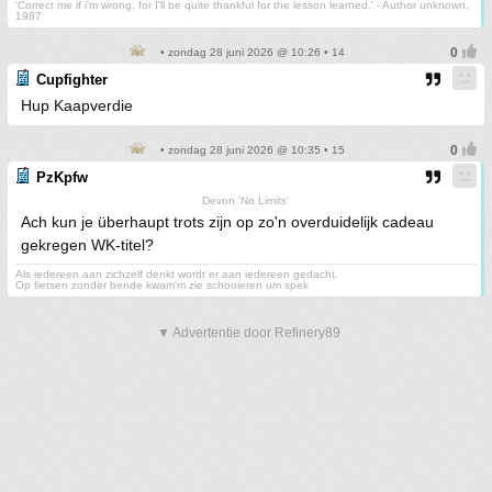
'Correct me if i'm wrong, for I'll be quite thankful for the lesson learned.' - Author unknown,
1987
• zondag 28 juni 2026 @ 10:26 • 14
Cupfighter
Hup Kaapverdie
• zondag 28 juni 2026 @ 10:35 • 15
PzKpfw
Devon 'No Limits'
Ach kun je überhaupt trots zijn op zo'n overduidelijk cadeau
gekregen WK-titel?
Als iedereen aan zichzelf denkt wordt er aan iedereen gedacht.
Op fietsen zonder bende kwam'm zie schooieren um spek
▼ Advertentie door Refinery89