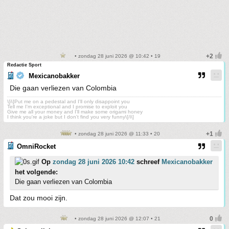
• zondag 28 juni 2026 @ 10:42 • 19
Redactie Sport
Mexicanobakker
Die gaan verliezen van Colombia
\[i\]Put me on a pedestal and I'll only disappoint you
Tell me I'm exceptional and I promise to exploit you
Give me all your money and I'll make some origami honey
I think you're a joke but I don't find you very funny\[/i\]
• zondag 28 juni 2026 @ 11:33 • 20
OmniRocket
Op
zondag 28 juni 2026 10:42
schreef
Mexicanobakker
het volgende:
Die gaan verliezen van Colombia
Dat zou mooi zijn.
• zondag 28 juni 2026 @ 12:07 • 21