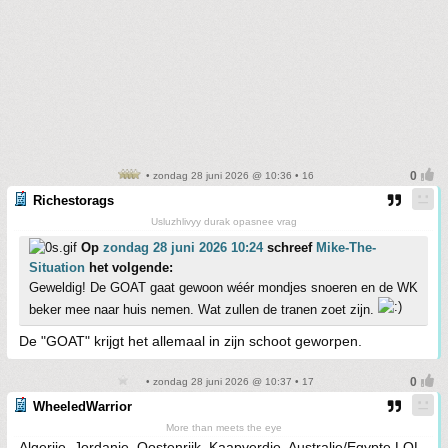
• zondag 28 juni 2026 @ 10:36 • 16
Richestorags
Usluzhlivyy durak opasnee vrag
Op
zondag 28 juni 2026 10:24
schreef
Mike-The-
Situation
het volgende:
Geweldig! De GOAT gaat gewoon wéér mondjes snoeren en de WK
beker mee naar huis nemen. Wat zullen de tranen zoet zijn.
De "GOAT" krijgt het allemaal in zijn schoot geworpen.
• zondag 28 juni 2026 @ 10:37 • 17
WheeledWarrior
More than meets the eye
Algerije, Jordanie, Oostenrijk, Kaapverdie, Australie/Egypte LOL