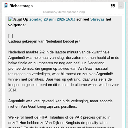
Richestorags
Usluzhlivyy durak opasnee vrag
Op
zondag 28 juni 2026 16:03
schreef
Shreyas
het
volgende:
[..]
Cadeau gekregen van Nederland bedoel je?
Nederland maakte 2-2 in de laatste minuut van de kwartfinale,
Argentinië was helemaal van slag, die zaten met hun hoofd al in de
halve finale en nu moesten ze nog een half uur. Nederland
profiteerde niet, die gingen op advies van Van Gaal massaal
teruglopen en verdedigen, want hij moest en zou van Argentinië
winnen met penalties. Daar was op getraind, daar was zelfs de
keeper op geselecteerd en dit moest de ultieme wraak worden voor
2014.
Argentinië was veel gevaarlijker in de verlenging, maar scoorde
niet en Van Gaal kreeg zijn zin: penalties.
Welke rol heeft de FIFA, Infantino of de VAR precies gehad in
deze? Hoe hebben ze Van Dijk en Berghuis de penalty laten