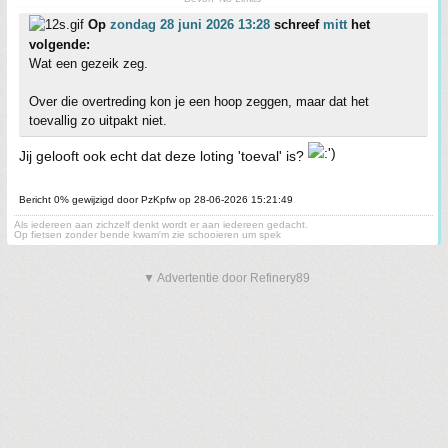
Op
zondag 28 juni 2026 13:28
schreef
mitt
het
volgende:
Wat een gezeik zeg.
Over die overtreding kon je een hoop zeggen, maar dat het
toevallig zo uitpakt niet.
Jij gelooft ook echt dat deze loting 'toeval' is?
Bericht 0% gewijzigd door PzKpfw op 28-06-2026 15:21:49
Als iedereen aan zichzelf denkt wordt er aan iedereen gedacht.
Op fietsen zonder bende kwam'm zie schooieren um spek
▼ Advertentie door Refinery89