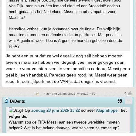
missen? En als je ook zag hoe de eerste werd ingeschoten door
Van Dijk, man als er één iemand die titel aan Argentinië cadeau
heeft gedaan is het Nederland. Misschien uit sympathie voor
Máxima?
Hetzelfde verhaal kun je ophangen over de finale. Frankrijk blijft
maar terugkomen en de finale eindigt in gelijkspel. Met penalties
wint Argentinië weer. Hoe is Argentinië hier dan geholpen door de
FIFA?
Je hebt een punt dat ze wel degelijk nog zelf hebben moeten
leveren maar ze hebben wel degelijk veel meer gekregen dan
waar ze voor vochten: veel te veel penalties cadeau, Messi geen
geel bij een handsbal, Paredes geen rood, nu Messi weer geen
rood. In een tijdperk met de VAR is dat enigszins vreemd.
• zondag 28 juni 2026 @ 16:19 • 39
DrDentz
Op
zondag 28 juni 2026 13:22
schreef
Alaphilippe_
het
volgende:
Waarom zou de FIFA Messi aan een tweede wereldtitel moeten
helpen? Wat is het belang daarvan, wat schieten ze ermee op?