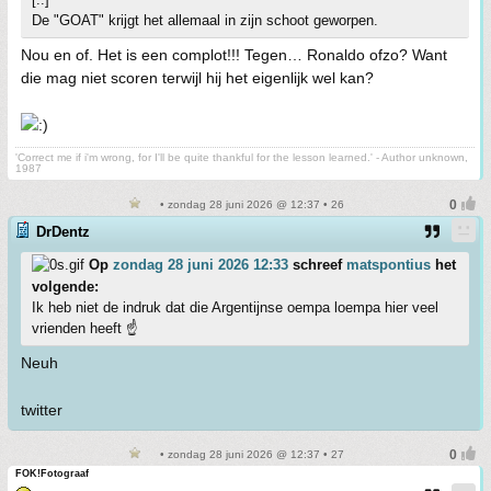
De "GOAT" krijgt het allemaal in zijn schoot geworpen.
Nou en of. Het is een complot!!! Tegen… Ronaldo ofzo? Want
die mag niet scoren terwijl hij het eigenlijk wel kan?
'Correct me if i'm wrong, for I'll be quite thankful for the lesson learned.' - Author unknown,
1987
• zondag 28 juni 2026 @ 12:37 • 26
DrDentz
Op
zondag 28 juni 2026 12:33
schreef
matspontius
het
volgende:
Ik heb niet de indruk dat die Argentijnse oempa loempa hier veel
vrienden heeft ☝️
Neuh
twitter
• zondag 28 juni 2026 @ 12:37 • 27
FOK!Fotograaf