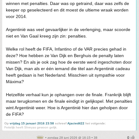
winnen met penalties. Daar was op getraind, daar was zelfs de
keeper op geselecteerd en dit moest de ultieme wraak worden
voor 2014.
Argentinië was veel gevaarlijker in de verlenging, maar scoorde
niet en Van Gaal kreeg zijn zin: penalties.
Welke rol heeft de FIFA, Infantino of de VAR precies gehad in
deze? Hoe hebben ze Van Dijk en Berghuis de penalty laten
missen? En als je ook zag hoe de eerste werd ingeschoten door
Van Dijk, man als er één iemand die titel aan Argentinië cadeau
heeft gedaan is het Nederland. Misschien uit sympathie voor
Máxima?
Hetzelfde verhaal kun je ophangen over de finale. Frankrijk blijft
maar terugkomen en de finale eindigt in gelijkspel. Met penalties
wint Argentinië weer. Hoe is Argentinië hier dan geholpen door
de FIFA?
Op
vrijdag 15 januari 2016 23:58
schreef
Ajacied422
het volgende:
Feitelijk heeft Shreyas gewoon gelijk.
• zondag 28 juni 2026 @ 16:15 • 38