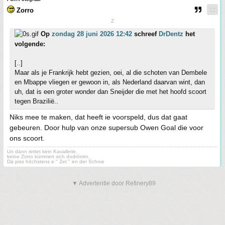
Zorro
Z
Op
zondag 28 juni 2026 12:42
schreef
DrDentz
het
volgende:
[..]
Maar als je Frankrijk hebt gezien, oei, al die schoten van Dembele
en Mbappe vliegen er gewoon in, als Nederland daarvan wint, dan
uh, dat is een groter wonder dan Sneijder die met het hoofd scoort
tegen Brazilië..
Niks mee te maken, dat heeft ie voorspeld, dus dat gaat
gebeuren. Door hulp van onze supersub Owen Goal die voor
ons scoort.
Un dann rettet kein Kavallerie,
keine Zorro kümmert sich dodrömm.
Dä piss höchstens e " Zet " en der Schnie
▼ Advertentie door Refinery89