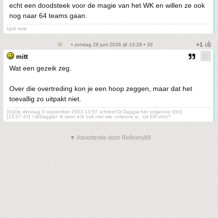
echt een doodsteek voor de magie van het WK en willen ze ook
nog naar 64 teams gaan.
Цой жив
• zondag 28 juni 2026 @ 13:28 • 33
mitt
Wat een gezeik zeg.
Over die overtreding kon je een hoop zeggen, maar dat het
toevallig zo uitpakt niet.
[b\]Op dinsdag 9 september 2003 13:57 schreef Dr.Daggla het volgende:\[/b\]
[13:57:43] <@Daggla> ik weet ei'k ook niet wie corleone is.. Uit ER ofzo?
▼ Advertentie door Refinery89