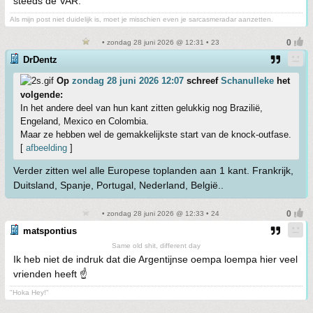
steeds de VAR.
Als mijn post niet duidelijk is, moet je misschien even je sarcasmeradar aanzetten.
• zondag 28 juni 2026 @ 12:31 • 23
DrDentz
Op
zondag 28 juni 2026 12:07
schreef
Schanulleke
het
volgende:
In het andere deel van hun kant zitten gelukkig nog Brazilië,
Engeland, Mexico en Colombia.
Maar ze hebben wel de gemakkelijkste start van de knock-outfase.
[
afbeelding
]
Verder zitten wel alle Europese toplanden aan 1 kant. Frankrijk,
Duitsland, Spanje, Portugal, Nederland, België..
• zondag 28 juni 2026 @ 12:33 • 24
matspontius
Same old shit, different day
Ik heb niet de indruk dat die Argentijnse oempa loempa hier veel
vrienden heeft ☝️
"Hoka Hey!"