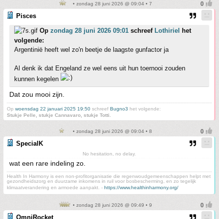
• zondag 28 juni 2026 @ 09:04 • 7
Pisces
Op
zondag 28 juni 2026 09:01
schreef
Lothiriel
het
volgende:
Argentinië heeft wel zo'n beetje de laagste gunfactor ja
Al denk ik dat Engeland ze wel eens uit hun toernooi zouden
kunnen kegelen
Dat zou mooi zijn.
Op
woensdag 22 januari 2025 19:50
schreef
Bugno3
het volgende:
Stukje Pelle, stukje Cannavaro, stukje Totti.
• zondag 28 juni 2026 @ 09:04 • 8
SpecialK
No hesitation, no delay.
wat een rare indeling zo.
Health In Harmony is een non-profitorganisatie die regenwoudgemeenschappen helpt met
gezondheidszorg en duurzame inkomens in ruil voor bosbescherming, en zo tegelijk
klimaatverandering en armoede aanpakt. -
https://www.healthinharmony.org/
• zondag 28 juni 2026 @ 09:49 • 9
OmniRocket