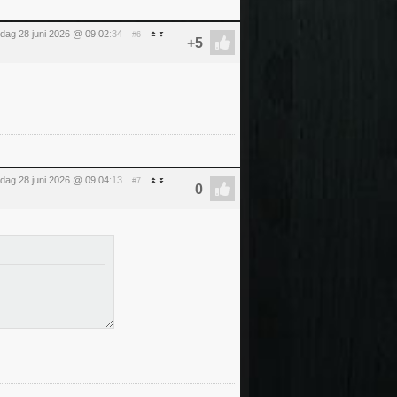
dag 28 juni 2026 @ 09:02
:34
#6
dag 28 juni 2026 @ 09:04
:13
#7