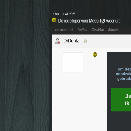
Index
»
wk 2026
De rode loper voor Messi ligt weer uit
abonnement
Unibet
Coolblue
Bitvavo
DrDentz
om dez
noodzake
gebruik
J
ik