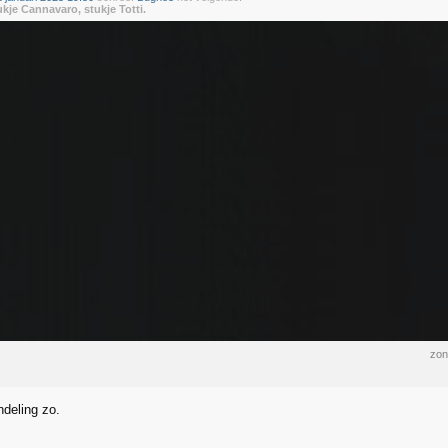
ukje Cannavaro, stukje Totti.
zon
ndeling zo.