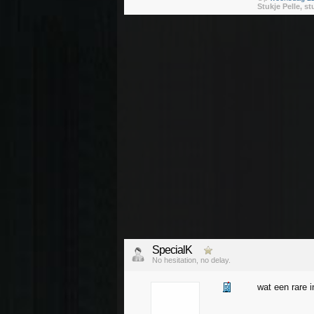
Stukje Pelle, st
SpecialK
No hesitation, no delay.
wat een rare i