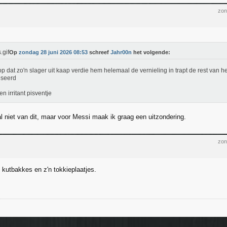
zon
Op
zondag 28 juni 2026 08:53
schreef
Jahr00n
het volgende:
op dat zo'n slager uit kaap verdie hem helemaal de vernieling in trapt de rest van he
eseerd
en irritant pisventje
l niet van dit, maar voor Messi maak ik graag een uitzondering.
zon
 kutbakkes en z'n tokkieplaatjes.