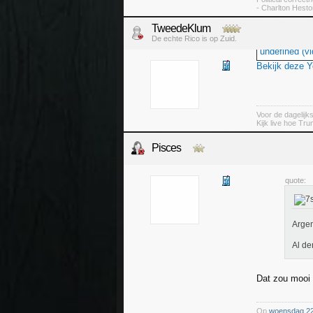
- Charlton Hesto
TweedeKlum
De echte Rico is op Zuid.
undefined (vi
Bekijk deze 
Voor de dagelijk
Kijk live hoe Tru
Pisces
quote:
Argen
Al de
Dat zou mooi 
Op
woensdag 22 