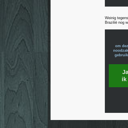
Weinig tegenst
Brazilië nog w
om dez
noodzake
gebruik
J
ik