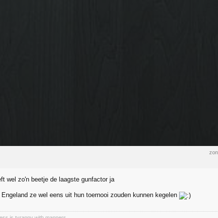
zon
ft wel zo'n beetje de laagste gunfactor ja
t Engeland ze wel eens uit hun toernooi zouden kunnen kegelen
tness is tyranny with manners