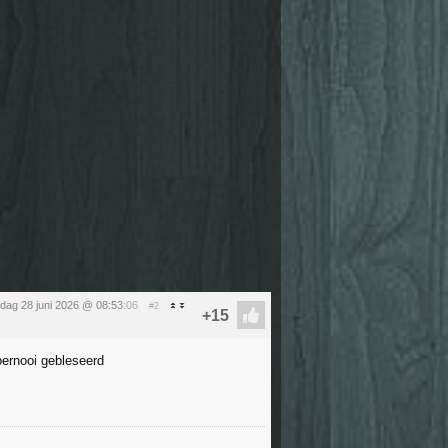
dag 28 juni 2026 @ 08:53
:06
#2
toernooi gebleseerd