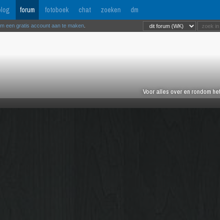
log
forum
fotoboek
chat
zoeken
dm
om een gratis account aan te maken
.
Voor alles over en rondom het