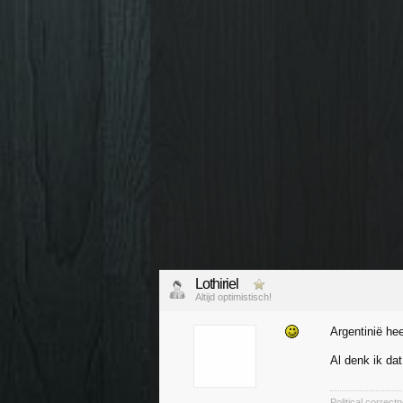
Lothiriel
Altijd optimistisch!
Argentinië hee
Al denk ik da
Political correc