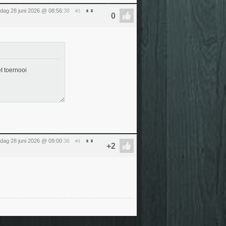
dag 28 juni 2026 @ 08:56
:38
#3
t toernooi
dag 28 juni 2026 @ 09:00
:36
#4