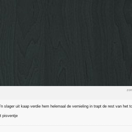
zon
'n slager uit kaap verdie hem helemaal de vernieling in trapt de rest van het 
nt pisventje