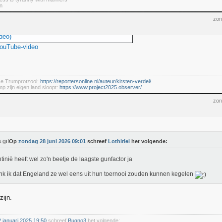
n
zon
deo)
YouTube-video
se Trumprotzooi:
https://reportersonline.nl/auteur/kirsten-verdel/
mp zijn eigen land sloopt:
https://www.project2025.observer/
zon
Op
zondag 28 juni 2026 09:01
schreef
Lothiriel
het volgende:
tinië heeft wel zo'n beetje de laagste gunfactor ja
nk ik dat Engeland ze wel eens uit hun toernooi zouden kunnen kegelen
zijn.
januari 2025 19:50
schreef
Bugno3
het volgende: