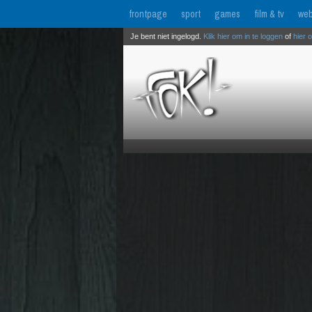
frontpage
sport
games
film & tv
web
Je bent niet ingelogd.
Klik hier om in te loggen
of
hier 