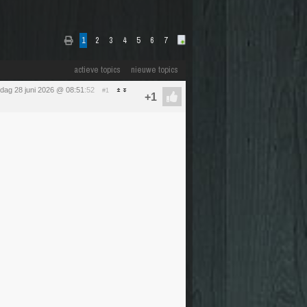
1
2
3
4
5
6
7
actieve topics
nieuwe topics
dag 28 juni 2026 @ 08:51
:52
#1