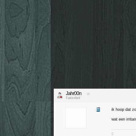
Jahr00n
Fakkelteit
ik hoop dat zo
wat een irrita
