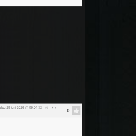
dag 28 juni 2026 @ 09:04
:32
#8