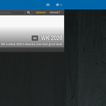
doneren
inbreuk?
WK 2026
WK
 WK voetbal 2026 in Amerika (een heel groot land)