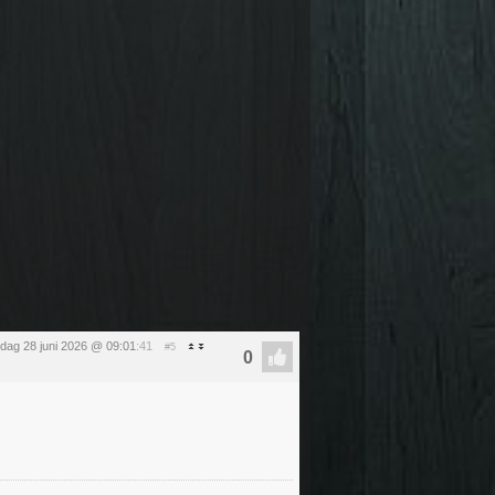
dag 28 juni 2026 @ 09:01
:41
#5