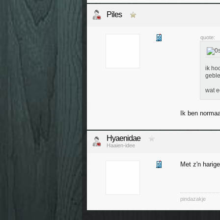
Piles
quote:
ik ho
gebl
wat e
Ik ben normaa
Hyaenidae
Haaien-idee
Met z'n harige
pindazakje