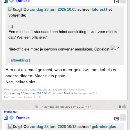
Dotteke
Op
zondag 28 juni 2026 10:05
schreef
laforest
het
volgende:
[..]
Een mini heeft standaard een hdmi aansluiting... wat voor mini is
dat? Wel een officiële?
Niet-officiële moet je gewoon converter aansluiten. Opgelost
[
afbeelding
]
Heb dat allemaal gekocht, was meer geld kwijt aan kabels en
andere dingen. Maar niets paste
Nee, helaas niet
Wie mij niet heeft grootgebracht, zal mij ook niet klein krijgen!
Op
zaterdag 15 februari 2025 08:01
schreef
JustinK
het volgende:[/b]
Dot houdt van lekker vlot :P
• zondag 28 juni 2026 @ 10:17 • 77
Moderator
Dotteke
Op
zondag 28 juni 2026 10:12
schreef
gebrokenglas