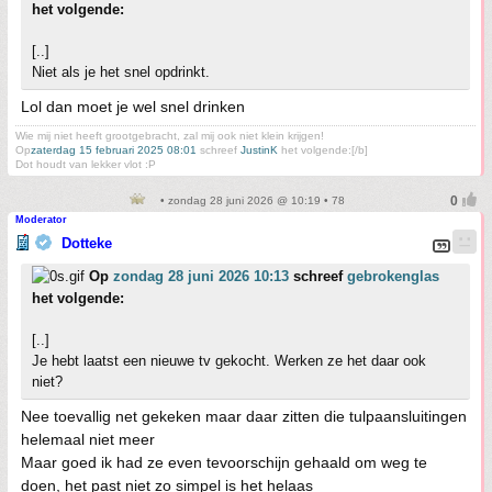
het volgende:
[..]
Niet als je het snel opdrinkt.
Lol dan moet je wel snel drinken
Wie mij niet heeft grootgebracht, zal mij ook niet klein krijgen!
Op
zaterdag 15 februari 2025 08:01
schreef
JustinK
het volgende:[/b]
Dot houdt van lekker vlot :P
• zondag 28 juni 2026 @ 10:19 • 78
Moderator
Dotteke
Op
zondag 28 juni 2026 10:13
schreef
gebrokenglas
het volgende:
[..]
Je hebt laatst een nieuwe tv gekocht. Werken ze het daar ook
niet?
Nee toevallig net gekeken maar daar zitten die tulpaansluitingen
helemaal niet meer
Maar goed ik had ze even tevoorschijn gehaald om weg te
doen, het past niet zo simpel is het helaas