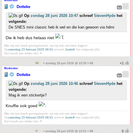
Moderator
Dotteke
Op
zondag 28 juni 2026 10:47
schreef
StevenHyde
het
volgende:
De SNES mini classic heb ik wel en die kan gewoon via hdmi
Die ik heb dus helaas niet
Wie mij niet heeft grootgebracht, zal mij ook niet klein krijgen!
Op
zaterdag 15 februari 2025 08:01
schreef
JustinK
het volgende:[/b]
Dot houdt van lekker vlot :P
• zondag 28 juni 2026 @ 10:50 • 88
Moderator
Dotteke
Op
zondag 28 juni 2026 10:46
schreef
StevenHyde
het
volgende:
Mag ik een stickertje?
Knuffie ook goed
Wie mij niet heeft grootgebracht, zal mij ook niet klein krijgen!
Op
zaterdag 15 februari 2025 08:01
schreef
JustinK
het volgende:[/b]
Dot houdt van lekker vlot :P
• zondag 28 juni 2026 @ 10:51 • 89