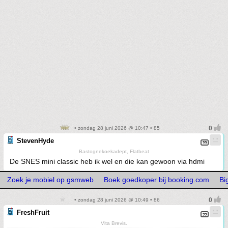
• zondag 28 juni 2026 @ 10:47 • 85
StevenHyde
Bastognekoekadept, Flatbeat
De SNES mini classic heb ik wel en die kan gewoon via hdmi
Zoek je mobiel op gsmweb
Boek goedkoper bij booking.com
Bi
• zondag 28 juni 2026 @ 10:49 • 86
FreshFruit
Vita Brevis.