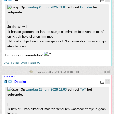
Op
zondag 28 juni 2026 11:01
schreef
Dotteke
het
volgende:
[..]
Ja dat wil wel
Ik haalde gisteren het laatste stukje alumimium folie van de rol af
en ik trok hele slierten lijm mee
Heb dat stukje folie maar weggegooid. Niet smakelijk om over mijn
eten te doen
Lijm op aluminiumfolie?
ONZ / [PAINT] Onzin Paints! #2
• zondag 28 juni 2026 @ 11:04 • 100
Moderator
Dotteke
Op
zondag 28 juni 2026 11:03
schreef
ToT
het
volgende:
[..]
Ik heb er 2 van elkaar af moeten scheuren waardoor eentje is gaan
lekken.