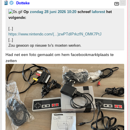
Dotteke
Op
zondag 28 juni 2026 10:20
schreef
laforest
het
volgende:
[..]
https://www.nintendo.com/(...)zwPTdIPrkzfN_OMK7PtJ
[..]
Zou gewoon op nieuwe tv's moeten werken.
Had net een foto gemaakt om hem facebookmarktplaats te
zetten