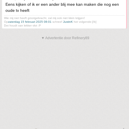
Eens kijken of ik er een ander blij mee kan maken die nog een
oude tv heeft
Wie mij niet heeft grootgebracht, zal mij ook niet klein krijgen!
Op
zaterdag 15 februari 2025 08:01
schreef
JustinK
het volgende:[/b]
Dot houdt van lekker vlot :P
▼ Advertentie door Refinery89