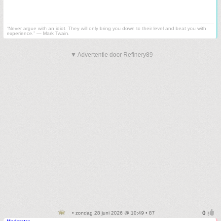
“Never argue with an idiot. They will only bring you down to their level and beat you with
experience.” ― Mark Twain.
▼ Advertentie door Refinery89
• zondag 28 juni 2026 @ 10:49 • 87