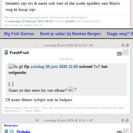
betalen zijn en ik weet ook niet of die oude spellen van Mario
nog te koop zijn
Wie mij niet heeft grootgebracht, zal mij ook niet klein krijgen!
Op
zaterdag 15 februari 2025 08:01
schreef
JustinK
het volgende:[/b]
Dot houdt van lekker vlot :P
Big Fish Games
Boek je safari bij Beekse Bergen
Dagje weg? St
• zondag 28 juni 2026 @ 11:01 • 96
FreshFruit
Vita Brevis.
Op
zondag 28 juni 2026 11:00
schreef
ToT
het
volgende:
[..]
Gaan ze dan weer los van elkaar?
Of even likken schijnt ook te helpen.
“Never argue with an idiot. They will only bring you down to their level and beat you with
experience.” ― Mark Twain.
• zondag 28 juni 2026 @ 11:01 • 97
Moderator
Dotteke