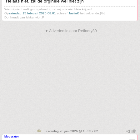
Helaas niet, zal de orginele wel niet zijn
Wie mij niet heeft grootgebracht, zal mij ook niet klein krijgen!
Op
zaterdag 15 februari 2025 08:01
schreef
JustinK
het volgende:[/b]
Dot houdt van lekker vlot :P
▼ Advertentie door Refinery89
• zondag 28 juni 2026 @ 10:33 • 82
Moderator