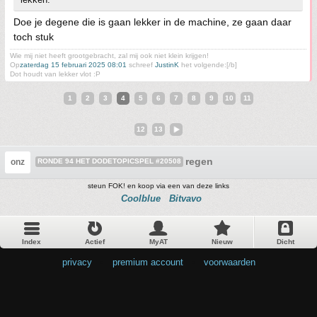
Doe je degene die is gaan lekker in de machine, ze gaan daar
toch stuk
Wie mij niet heeft grootgebracht, zal mij ook niet klein krijgen!
Op
zaterdag 15 februari 2025 08:01
schreef
JustinK
het volgende:[/b]
Dot houdt van lekker vlot :P
1
2
3
4
5
6
7
8
9
10
11
12
13
regen
onz
RONDE 94 HET DODETOPICSPEL #20508
steun FOK! en koop via een van deze links
Coolblue
Bitvavo
Index
Actief
MyAT
Nieuw
Dicht
privacy
•
premium account
•
voorwaarden