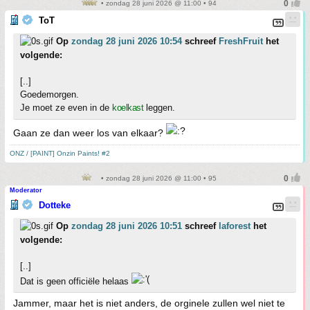
• zondag 28 juni 2026 @ 11:00 • 94
ToT
Op
zondag 28 juni 2026 10:54
schreef
FreshFruit
het
volgende:
[..]
Goedemorgen.
Je moet ze even in de
koelkast
leggen.
Gaan ze dan weer los van elkaar?
ONZ / [PAINT] Onzin Paints! #2
• zondag 28 juni 2026 @ 11:00 • 95
Moderator
Dotteke
Op
zondag 28 juni 2026 10:51
schreef
laforest
het
volgende:
[..]
Dat is geen officiële helaas
Jammer, maar het is niet anders, de orginele zullen wel niet te