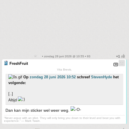
• zondag 28 juni 2026 @ 10:55 • 93
FreshFruit
Vita Brevis.
Op
zondag 28 juni 2026 10:52
schreef
StevenHyde
het
volgende:
[..]
Altijd
Dan kan mijn sticker wel weer weg.
“Never argue with an idiot. They will only bring you down to their level and beat you with
experience.” ― Mark Twain.