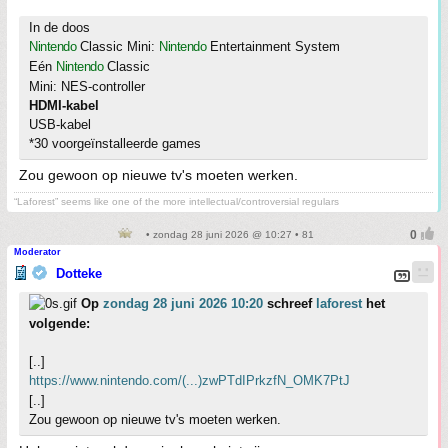
In de doos
Nintendo
Classic Mini:
Nintendo
Entertainment System
Eén
Nintendo
Classic
Mini: NES-controller
HDMI-kabel
USB-kabel
*30 voorgeïnstalleerde games
Zou gewoon op nieuwe tv's moeten werken.
“Laforest” seems like one of the more intellectual/controversial regulars
• zondag 28 juni 2026 @ 10:27 • 81
Moderator
Dotteke
Op
zondag 28 juni 2026 10:20
schreef
laforest
het
volgende:
[..]
https://www.nintendo.com/(...)zwPTdIPrkzfN_OMK7PtJ
[..]
Zou gewoon op nieuwe tv's moeten werken.