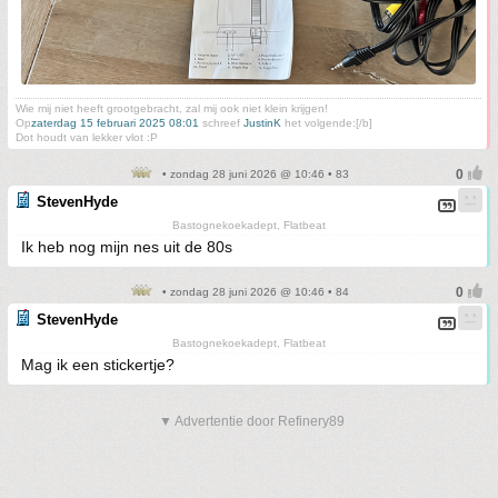
Wie mij niet heeft grootgebracht, zal mij ook niet klein krijgen!
Op
zaterdag 15 februari 2025 08:01
schreef
JustinK
het volgende:[/b]
Dot houdt van lekker vlot :P
• zondag 28 juni 2026 @ 10:46 • 83
StevenHyde
Bastognekoekadept, Flatbeat
Ik heb nog mijn nes uit de 80s
• zondag 28 juni 2026 @ 10:46 • 84
StevenHyde
Bastognekoekadept, Flatbeat
Mag ik een stickertje?
▼ Advertentie door Refinery89