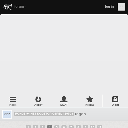
forum
log in
Index
Actief
MyAT
Nieuw
Dicht
regen
onz
RONDE 94 HET DODETOPICSPEL #20508
1
2
3
4
5
6
7
8
9
10
11