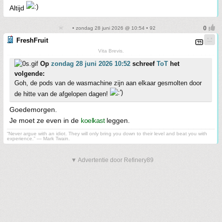
Altijd
• zondag 28 juni 2026 @ 10:54 • 92
FreshFruit
Vita Brevis.
Op
zondag 28 juni 2026 10:52
schreef
ToT
het
volgende:
Goh, de pods van de wasmachine zijn aan elkaar gesmolten door
de hitte van de afgelopen dagen!
Goedemorgen.
Je moet ze even in de
koelkast
leggen.
“Never argue with an idiot. They will only bring you down to their level and beat you with
experience.” ― Mark Twain.
▼ Advertentie door Refinery89