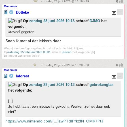
• zondag 28 juni 2026 @ 10:19 • 79
Moderator
Dotteke
Op
zondag 28 juni 2026 10:13
schreef
DJMO
het
volgende:
#teveel gegeten
Snap ik met al dat lekkers daar
Wie mij niet heeft grootgebracht, zal mij ook niet klein krijgen!
Op
zaterdag 15 februari 2025 08:01
schreef
JustinK
het volgende:[/b]
Dot houdt van lekker vlot :P
• zondag 28 juni 2026 @ 10:20 • 80
Moderator
laforest
Op
zondag 28 juni 2026 10:13
schreef
gebrokenglas
het volgende:
[..]
Je hebt laatst een nieuwe tv gekocht. Werken ze het daar ook
niet?
https://www.nintendo.com/(...)zwPTdIPrkzfN_OMK7PtJ