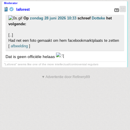
Moderator
laforest
Op
zondag 28 juni 2026 10:33
schreef
Dotteke
het
volgende:
[..]
Had net een foto gemaakt om hem facebookmarktplaats te zetten
[
afbeelding
]
Dat is geen officiële helaas
“Laforest” seems like one of the more intellectual/controversial regulars
▼ Advertentie door Refinery89