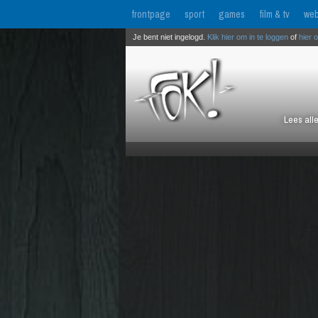
frontpage
sport
games
film & tv
web
Je bent niet ingelogd.
Klik hier om in te loggen
of
hier 
Lees all