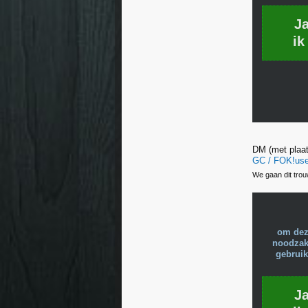
J
ik
DM (met plaat
GC / FOK!user
We gaan dit trou
om dez
noodzake
gebruik
J