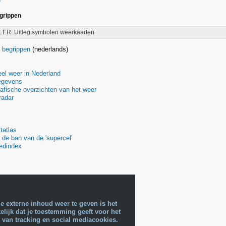
egrippen
LER: Uitleg symbolen weerkaarten
 begrippen
(nederlands)
el weer in Nederland
egevens
fische overzichten van het weer
radar
tatlas
 de ban van de 'supercel'
edindex
e externe inhoud weer te geven is het
lijk dat je toestemming geeft voor het
 van tracking en social mediacookies.