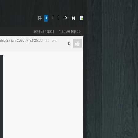
1
2
3
actieve topics
nieuwe topics
rdag 27 juni 2026 @ 21:25
:33
#1