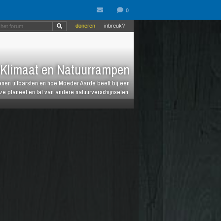
doneren
inbreuk?
Klimaat en Natuurrampen
anen uitbarsten en hoe Moeder Aarde beeft bij een
e planeet en tal van andere natuurverschijnselen.