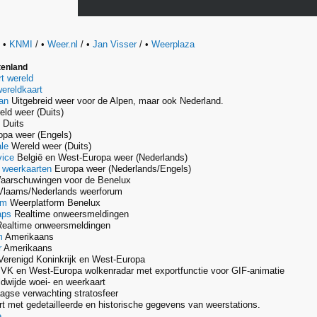
 •
KNMI
/ •
Weer.nl
/ •
Jan Visser
/ •
Weerplaza
tenland
t wereld
ereldkaart
an
Uitgebreid weer voor de Alpen, maar ook Nederland.
ld weer (Duits)
Duits
pa weer (Engels)
le
Wereld weer (Duits)
vice
België en West-Europa weer (Nederlands)
 weerkaarten
Europa weer (Nederlands/Engels)
arschuwingen voor de Benelux
laams/Nederlands weerforum
rm
Weerplatform Benelux
aps
Realtime onweersmeldingen
ealtime onweersmeldingen
m
Amerikaans
r
Amerikaans
erenigd Koninkrijk en West-Europa
VK en West-Europa wolkenradar met exportfunctie voor GIF-animatie
dwijde woei- en weerkaart
agse verwachting stratosfeer
t met gedetailleerde en historische gegevens van weerstations.
e