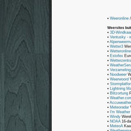
•
Weeronline
/
Weersites bui
•
3D-Windkaar
•
Ventusky - w
•
Alpenweerm
•
Wetter3
Were
•
Wetteronline
•
Estofex
Euro
•
Wetterzentra
•
WeatherSer
•
Verzameling
•
Noodweer
Wa
•
Weerwoord
V
•
Stormplatfo
•
Lightning M
•
Blitzortung
R
•
Weather.co
•
Accuweathe
•
Meteoradar
V
•
I'm Weather
•
Windy
Werel
•
NOAA
16-da
•
MeteoA
Kaar
•
Weatherwis