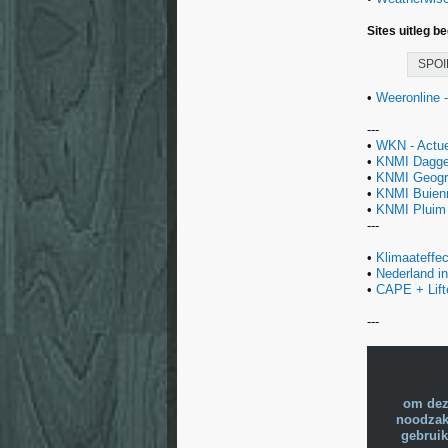
Sites uitleg b
SPOI
•
Weeronline -
---
•
WKN - Actue
•
KNMI Dagg
•
KNMI Geogra
•
KNMI Buien
•
KNMI Pluim
---
•
Klimaateffec
•
Nederland in
•
CAPE + Lift
---
om dez
noodzake
gebruik