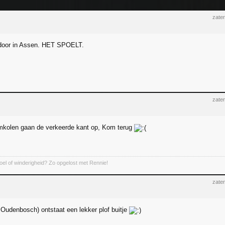
zate
door in Assen. HET SPOELT.
zate
mkolen gaan de verkeerde kant op, Kom terug
el of winderigheid? Zo opgelost met Rennie!
zate
 Oudenbosch) ontstaat een lekker plof buitje