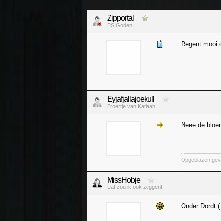
Zipportal
DSIGoden
Regent mooi 
Eyjafjallajoekull
Broertje van Katlaah
Neee de bloe
Opgeblazen gevo
MissHobje
Dat zou ik ook zeggen!
Onder Dordt (