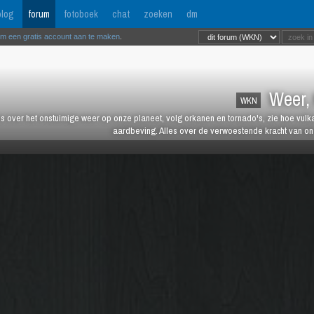
log
forum
fotoboek
chat
zoeken
dm
om een gratis account aan te maken
.
Weer, 
WKN
es over het onstuimige weer op onze planeet, volg orkanen en tornado's, zie hoe vulk
aardbeving. Alles over de verwoestende kracht van onz