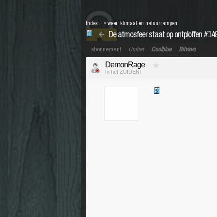
Index
»
weer, klimaat en natuurrampen
De atmosfeer staat op ontploffen #148
abonnement
Unibet
Coolblue
Bitvavo
DemonRage
In het ZUIDEN!