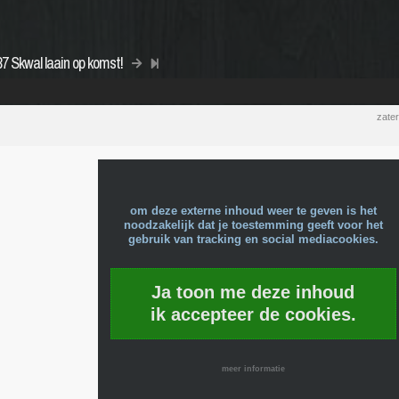
7 Skwal laain op komst!
zate
om deze externe inhoud weer te geven is het
noodzakelijk dat je toestemming geeft voor het
gebruik van tracking en social mediacookies.
Ja toon me deze inhoud
ik accepteer de cookies.
meer informatie