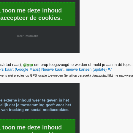
a toon me deze inhoud
 accepteer de cookies.
meer informatie
s/stad naar);
om erop toegevoegd te worden of meld je aan in dit topic:
@kree
s kaart (Google Maps) Nieuwe kaart, nieuwe kansen (update) #7
wens niet precies op GPS locatie toevoegen (tenzij op verzoek) plaats/stad lijkt me nauwkeu
e externe inhoud weer te geven is het
lijk dat je toestemming geeft voor het
 van tracking en social mediacookies.
a toon me deze inhoud