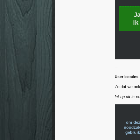
J
ik
---
User locaties
Zo dat we ook
let op dit is 
om dez
noodzake
gebruik