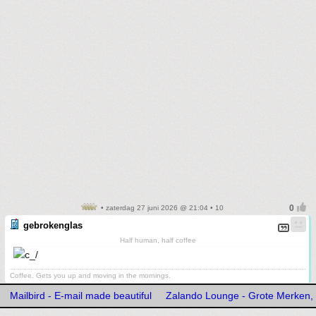
• zaterdag 27 juni 2026 @ 21:04 • 10
gebrokenglas
Half human, half coffee
Coffee. Gets you up and moving in the mornings.
Mailbird - E-mail made beautiful
Zalando Lounge - Grote Merken, 