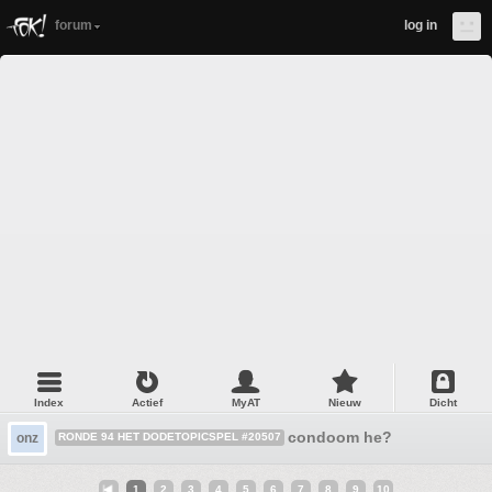
forum
log in
Index
Actief
MyAT
Nieuw
Dicht
condoom he?
onz
RONDE 94 HET DODETOPICSPEL #20507
1
2
3
4
5
6
7
8
9
10