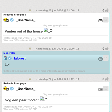
• zaterdag 27 juni 2026 @ 21:06 • 12
Redactie Frontpage
_UserName_
Nog niet geregistreerd.
Punten out of tha house
Trotse papa van Jyske O+ 07-03-2025 O+
Winnaar DTS seizoen 93 *O*
• zaterdag 27 juni 2026 @ 21:09 • 13
Moderator
laforest
Lol
“Laforest” seems like one of the more intellectual/controversial regulars
• zaterdag 27 juni 2026 @ 21:12 • 14
Redactie Frontpage
_UserName_
Nog niet geregistreerd.
Nog een paar "nodig"
Trotse papa van Jyske O+ 07-03-2025 O+
Winnaar DTS seizoen 93 *O*