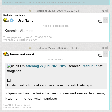
“Laforest” seems like one of the more intellectual/controversial regulars
• zaterdag 27 juni 2026 @ 21:22 • 24
Redactie Frontpage
_UserName_
Nog niet geregistreerd.
KetamineVitamine
Trotse papa van Jyske O+ 07-03-2025 O+
Winnaar DTS seizoen 93 *O*
• zaterdag 27 juni 2026 @ 21:23 • 25
hemarookworst
Man bijt worst
Op
zaterdag 27 juni 2026 20:59
schreef
FreshFruit
het
volgende:
[..]
En dat gaat ook zo lekker Check de rechtszaak Partycaps.
volgens mij heeft schakel het vertrouwen verloren in de stream,
ik zie hem niet op twitch vandaag
Uw ADH vitamine Worst
Met vriendelijke groenten