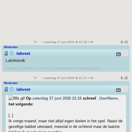
• zaterdag 27 juni 2026 @ 21:16 • 18
Moderator
laforest
Lafofobolk
“Laforest” seems like one of the more intellectual/controversial regulars
• zaterdag 27 juni 2026 @ 21:17 • 19
Moderator
laforest
Op
zaterdag 27 juni 2026 21:16
schreef
_UserName_
het volgende:
[..]
Ik vorige maand, maar stel altijd eigen doelen in het spel. Naast de
gezellige babbel uiteraard, meestal in de ochtend maar de laatste