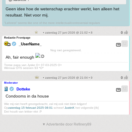
Geen idee hoe de wetenschap erachter werkt, ken alleen het
resultaat. Niet voor mij.
“Laforest” seems like one of the more intellectual/controversial regulars
• zaterdag 27 juni 2026 @ 21:02 • 8
Redactie Frontpage
_UserName_
Nog niet geregistreerd.
Ah, fair enough
Trotse papa van Jyske O+ 07-03-2025 O+
Winnaar DTS seizoen 93 *O*
• zaterdag 27 juni 2026 @ 21:04 • 9
Moderator
Dotteke
Condooms in da house
Wie mij niet heeft grootgebracht, zal mij ook niet klein krijgen!
Op
zaterdag 15 februari 2025 08:01
schreef
JustinK
het volgende:[/b]
Dot houdt van lekker vlot :P
▼ Advertentie door Refinery89