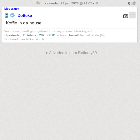
• zaterdag 27 juni 2026 @ 21:05 • 11
Moderator
Dotteke
Koffie in da house.
Wie mij niet heeft grootgebracht, zal mij ook niet klein krijgen!
Op
zaterdag 15 februari 2025 08:01
schreef
JustinK
het volgende:[/b]
Dot houdt van lekker vlot :P
▼ Advertentie door Refinery89