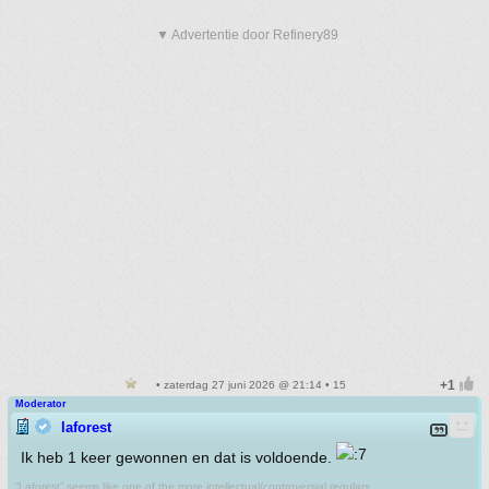
▼ Advertentie door Refinery89
• zaterdag 27 juni 2026 @ 21:14 • 15
Moderator
laforest
Ik heb 1 keer gewonnen en dat is voldoende.
“Laforest” seems like one of the more intellectual/controversial regulars