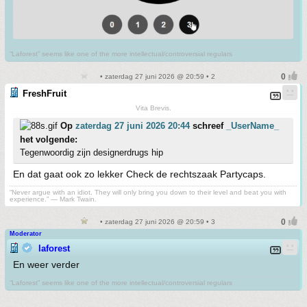
“Laforest” seems like one of the more intellectual/controversial regulars
• zaterdag 27 juni 2026 @ 20:59 • 2
FreshFruit
Vita Brevis.
Op
zaterdag 27 juni 2026 20:44
schreef
_UserName_
het volgende:
Tegenwoordig zijn designerdrugs hip
En dat gaat ook zo lekker Check de rechtszaak Partycaps.
“Never argue with an idiot. They will only bring you down to their level and beat you with
experience.” ― Mark Twain.
• zaterdag 27 juni 2026 @ 20:59 • 3
Moderator
laforest
En weer verder
“Laforest” seems like one of the more intellectual/controversial regulars