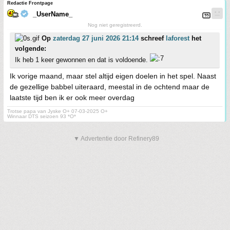
Redactie Frontpage
_UserName_
Nog niet geregistreerd.
Op
zaterdag 27 juni 2026 21:14
schreef
laforest
het
volgende:
Ik heb 1 keer gewonnen en dat is voldoende.
Ik vorige maand, maar stel altijd eigen doelen in het spel. Naast
de gezellige babbel uiteraard, meestal in de ochtend maar de
laatste tijd ben ik er ook meer overdag
Trotse papa van Jyske O+ 07-03-2025 O+
Winnaar DTS seizoen 93 *O*
▼ Advertentie door Refinery89