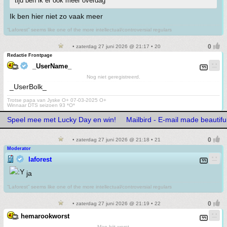
tijd ben ik er ook meer overdag
Ik ben hier niet zo vaak meer
“Laforest” seems like one of the more intellectual/controversial regulars
• zaterdag 27 juni 2026 @ 21:17 • 20
Redactie Frontpage
_UserName_
Nog niet geregistreerd.
_UserBolk_
Trotse papa van Jyske O+ 07-03-2025 O+
Winnaar DTS seizoen 93 *O*
Speel mee met Lucky Day en win!
Mailbird - E-mail made beautifu
• zaterdag 27 juni 2026 @ 21:18 • 21
Moderator
laforest
ja
“Laforest” seems like one of the more intellectual/controversial regulars
• zaterdag 27 juni 2026 @ 21:19 • 22
hemarookworst
Man bijt worst