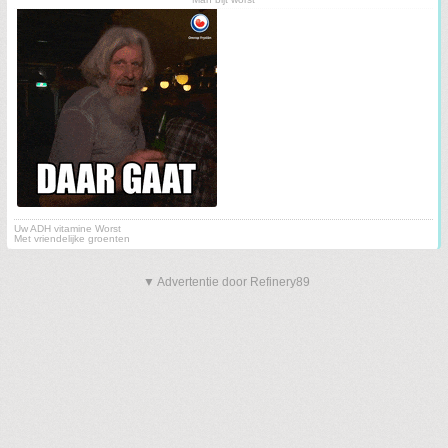
Uw ADH vitamine Worst
Met vriendelijke groenten
▼ Advertentie door Refinery89