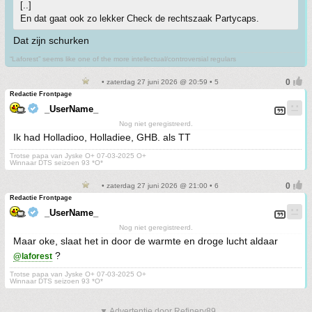
[..]
En dat gaat ook zo lekker Check de rechtszaak Partycaps.
Dat zijn schurken
“Laforest” seems like one of the more intellectual/controversial regulars
• zaterdag 27 juni 2026 @ 20:59 • 5
Redactie Frontpage
_UserName_
Nog niet geregistreerd.
Ik had Holladioo, Holladiee, GHB. als TT
Trotse papa van Jyske O+ 07-03-2025 O+
Winnaar DTS seizoen 93 *O*
• zaterdag 27 juni 2026 @ 21:00 • 6
Redactie Frontpage
_UserName_
Nog niet geregistreerd.
Maar oke, slaat het in door de warmte en droge lucht aldaar
?
@laforest
Trotse papa van Jyske O+ 07-03-2025 O+
Winnaar DTS seizoen 93 *O*
▼ Advertentie door Refinery89