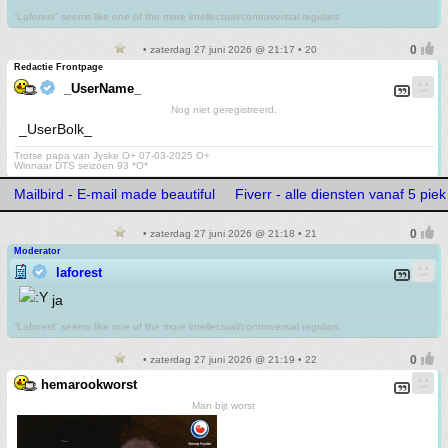
“Laforest” seems like one of the more intellectual/controversial regulars
• zaterdag 27 juni 2026 @ 21:17 • 20
Redactie Frontpage
_UserName_
Nog niet geregistreerd.
_UserBolk_
Trotse papa van Jyske O+ 07-03-2025 O+
Winnaar DTS seizoen 93 *O*
Mailbird - E-mail made beautiful
Fiverr - alle diensten vanaf 5 piek
• zaterdag 27 juni 2026 @ 21:18 • 21
Moderator
laforest
ja
“Laforest” seems like one of the more intellectual/controversial regulars
• zaterdag 27 juni 2026 @ 21:19 • 22
hemarookworst
Man bijt worst