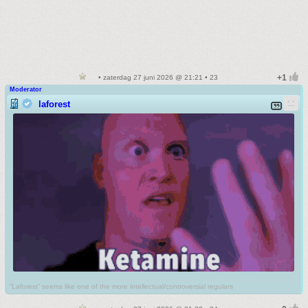
• zaterdag 27 juni 2026 @ 21:21 • 23
Moderator
laforest
“Laforest” seems like one of the more intellectual/controversial regulars