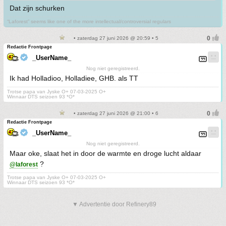
Dat zijn schurken
“Laforest” seems like one of the more intellectual/controversial regulars
• zaterdag 27 juni 2026 @ 20:59 • 5
Redactie Frontpage
_UserName_
Nog niet geregistreerd.
Ik had Holladioo, Holladiee, GHB. als TT
Trotse papa van Jyske O+ 07-03-2025 O+
Winnaar DTS seizoen 93 *O*
• zaterdag 27 juni 2026 @ 21:00 • 6
Redactie Frontpage
_UserName_
Nog niet geregistreerd.
Maar oke, slaat het in door de warmte en droge lucht aldaar
?
@laforest
Trotse papa van Jyske O+ 07-03-2025 O+
Winnaar DTS seizoen 93 *O*
▼ Advertentie door Refinery89