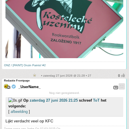
ONZ / [PAINT] Onzin Paints! #2
• zaterdag 27 juni 2026 @ 21:28 • 27
Redactie Frontpage
_UserName_
Nog niet geregistreerd.
Op
zaterdag 27 juni 2026 21:25
schreef
ToT
het
volgende:
[
afbeelding
]
Lijkt verdacht veel op KFC
Trotse papa van Jyske O+ 07-03-2025 O+