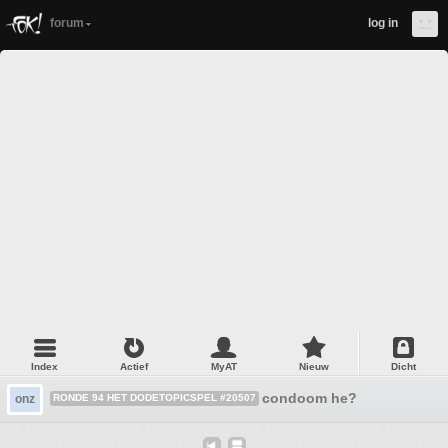
forum
log in
Index
Actief
MyAT
Nieuw
Dicht
condoom he?
onz
RONDE 94 HET DODETOPICSPEL #20507