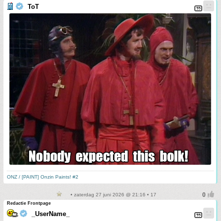
ToT
ONZ / [PAINT] Onzin Paints! #2
• zaterdag 27 juni 2026 @ 21:16 • 17
Redactie Frontpage
_UserName_