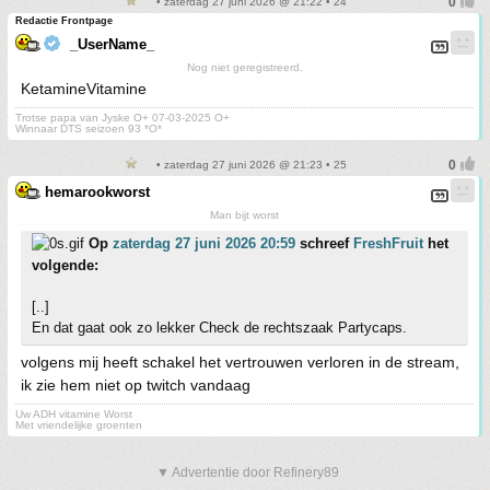
• zaterdag 27 juni 2026 @ 21:22 • 24
Redactie Frontpage
_UserName_
Nog niet geregistreerd.
KetamineVitamine
Trotse papa van Jyske O+ 07-03-2025 O+
Winnaar DTS seizoen 93 *O*
• zaterdag 27 juni 2026 @ 21:23 • 25
hemarookworst
Man bijt worst
Op
zaterdag 27 juni 2026 20:59
schreef
FreshFruit
het
volgende:
[..]
En dat gaat ook zo lekker Check de rechtszaak Partycaps.
volgens mij heeft schakel het vertrouwen verloren in de stream,
ik zie hem niet op twitch vandaag
Uw ADH vitamine Worst
Met vriendelijke groenten
▼ Advertentie door Refinery89