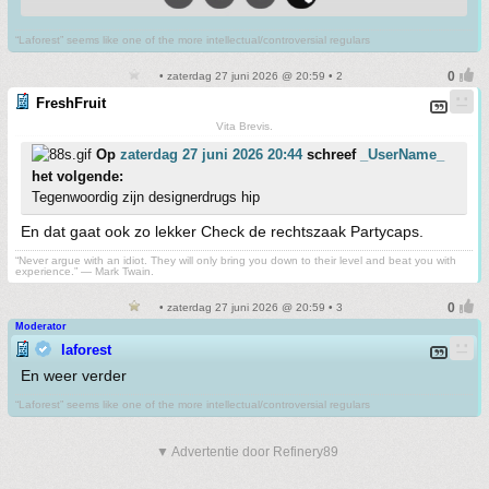
“Laforest” seems like one of the more intellectual/controversial regulars
• zaterdag 27 juni 2026 @ 20:59 • 2
FreshFruit
Vita Brevis.
Op
zaterdag 27 juni 2026 20:44
schreef
_UserName_
het volgende:
Tegenwoordig zijn designerdrugs hip
En dat gaat ook zo lekker Check de rechtszaak Partycaps.
“Never argue with an idiot. They will only bring you down to their level and beat you with
experience.” ― Mark Twain.
• zaterdag 27 juni 2026 @ 20:59 • 3
Moderator
laforest
En weer verder
“Laforest” seems like one of the more intellectual/controversial regulars
▼ Advertentie door Refinery89