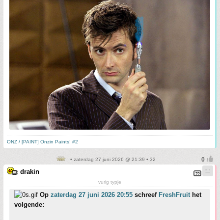
ONZ / [PAINT] Onzin Paints! #2
• zaterdag 27 juni 2026 @ 21:39 • 32
drakin
vurig typje
Op
zaterdag 27 juni 2026 20:55
schreef
FreshFruit
het
volgende: