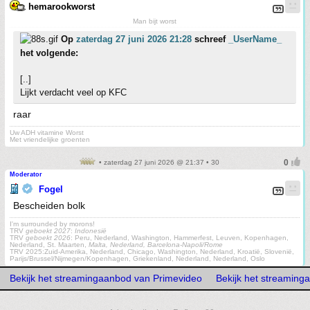
hemarookworst
Man bijt worst
Op
zaterdag 27 juni 2026 21:28
schreef
_UserName_
het volgende:
[..]
Lijkt verdacht veel op KFC
raar
Uw ADH vitamine Worst
Met vriendelijke groenten
• zaterdag 27 juni 2026 @ 21:37 • 30
Moderator
Fogel
Bescheiden bolk
I'm surrounded by morons!
TRV
geboekt 2027
:
Indonesië
TRV
geboekt 2026
: Peru, Nederland, Washington, Hammerfest, Leuven, Kopenhagen,
Nederland, St. Maarten,
Malta, Nederland, Barcelona-Napoli/Rome
TRV 2025:Zuid-Amerika, Nederland, Chicago, Washington, Nederland, Kroatië, Slovenië,
Parijs/Brussel/Nijmegen/Kopenhagen, Griekenland, Nederland, Nederland, Oslo
Bekijk het streamingaanbod van Primevideo
Bekijk het streaming