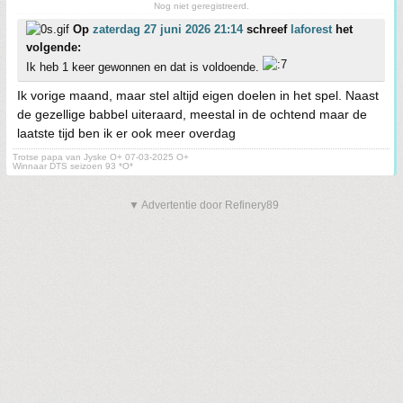
Nog niet geregistreerd.
Op
zaterdag 27 juni 2026 21:14
schreef
laforest
het
volgende:
Ik heb 1 keer gewonnen en dat is voldoende.
Ik vorige maand, maar stel altijd eigen doelen in het spel. Naast
de gezellige babbel uiteraard, meestal in de ochtend maar de
laatste tijd ben ik er ook meer overdag
Trotse papa van Jyske O+ 07-03-2025 O+
Winnaar DTS seizoen 93 *O*
▼ Advertentie door Refinery89