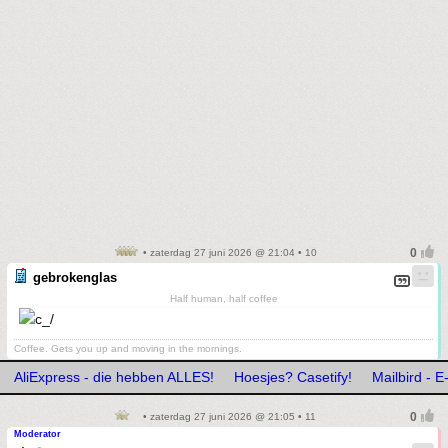
• zaterdag 27 juni 2026 @ 21:04 • 10
gebrokenglas
Half human, half coffee
Coffee. Gets you up and moving in the mornings.
AliExpress - die hebben ALLES!
Hoesjes? Casetify!
Mailbird - E
• zaterdag 27 juni 2026 @ 21:05 • 11
Moderator