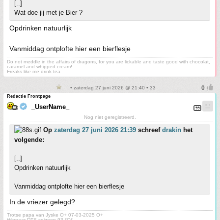
[..]
Wat doe jij met je Bier ?
Opdrinken natuurlijk
Vanmiddag ontplofte hier een bierflesje
Do not meddle in the affairs of dragons, for you are lickable and taste good with chocolat,
caramel and whipped cream!
Freaks like me drink tea
• zaterdag 27 juni 2026 @ 21:40 • 33
Redactie Frontpage
_UserName_
Nog niet geregistreerd.
Op
zaterdag 27 juni 2026 21:39
schreef
drakin
het
volgende:
[..]
Opdrinken natuurlijk
Vanmiddag ontplofte hier een bierflesje
In de vriezer gelegd?
Trotse papa van Jyske O+ 07-03-2025 O+
Winnaar DTS seizoen 93 *O*