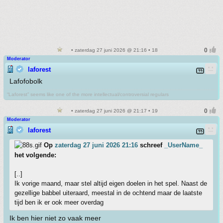
• zaterdag 27 juni 2026 @ 21:16 • 18
Moderator
laforest
Lafofobolk
“Laforest” seems like one of the more intellectual/controversial regulars
• zaterdag 27 juni 2026 @ 21:17 • 19
Moderator
laforest
Op
zaterdag 27 juni 2026 21:16
schreef
_UserName_
het volgende:
[..]
Ik vorige maand, maar stel altijd eigen doelen in het spel. Naast de
gezellige babbel uiteraard, meestal in de ochtend maar de laatste
tijd ben ik er ook meer overdag
Ik ben hier niet zo vaak meer