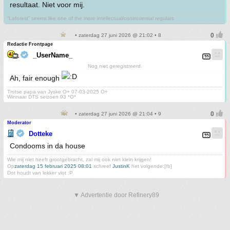
resultaat. Niet voor mij.
“Laforest” seems like one of the more intellectual/controversial regulars
• zaterdag 27 juni 2026 @ 21:02 • 8
Redactie Frontpage
_UserName_
Nog niet geregistreerd.
Ah, fair enough
Trotse papa van Jyske O+ 07-03-2025 O+
Winnaar DTS seizoen 93 *O*
• zaterdag 27 juni 2026 @ 21:04 • 9
Moderator
Dotteke
Condooms in da house
Wie mij niet heeft grootgebracht, zal mij ook niet klein krijgen!
Op
zaterdag 15 februari 2025 08:01
schreef
JustinK
het volgende:[/b]
Dot houdt van lekker vlot :P
▼ Advertentie door Refinery89