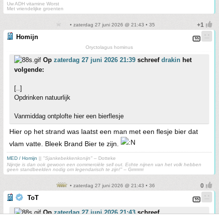
Uw ADH vitamine Worst
Met vriendelijke groenten
• zaterdag 27 juni 2026 @ 21:43 • 35
Homijn
Oryctolagus hominus
Op
zaterdag 27 juni 2026 21:39
schreef
drakin
het
volgende:
[..]
Opdrinken natuurlijk
Vanmiddag ontplofte hier een bierflesje
Hier op het strand was laatst een man met een flesje bier dat
vlam vatte. Bleek Brand Bier te zijn.
MED / Homijn
||
"Sjankebekkenkonijn"
– Dotteke
Nijntje is dan ook gewoon een commerciële sell out. Echte nijnen van het volk hebben
geen standbeelden nodig om legendarisch te zijn!"
– Grrrrrrrr
• zaterdag 27 juni 2026 @ 21:43 • 36
ToT
Op
zaterdag 27 juni 2026 21:43
schreef