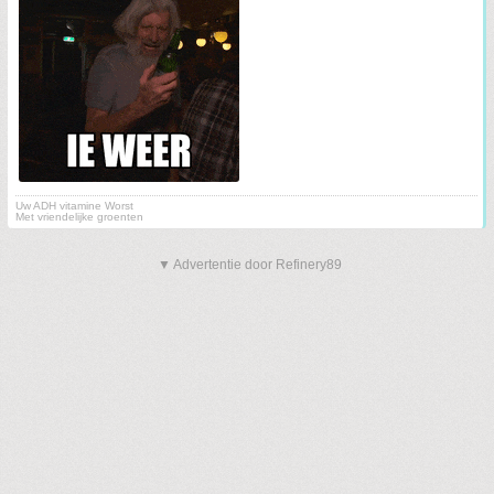
Uw ADH vitamine Worst
Met vriendelijke groenten
▼ Advertentie door Refinery89