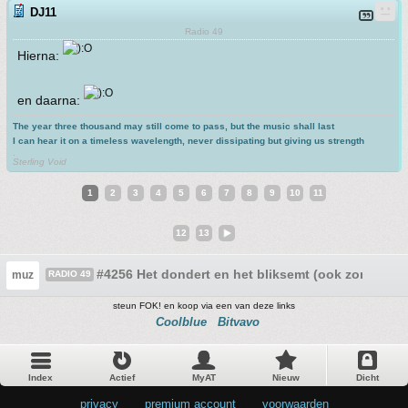
DJ11
Radio 49
Hierna:
en daarna:
The year three thousand may still come to pass, but the music shall last
I can hear it on a timeless wavelength, never dissipating but giving us strength
.
Sterling Void
1
2
3
4
5
6
7
8
9
10
11
12
13
#4256 Het dondert en het bliksemt (ook zonder G
muz
RADIO 49
steun FOK! en koop via een van deze links
Coolblue
Bitvavo
Index
Actief
MyAT
Nieuw
Dicht
privacy
•
premium account
•
voorwaarden