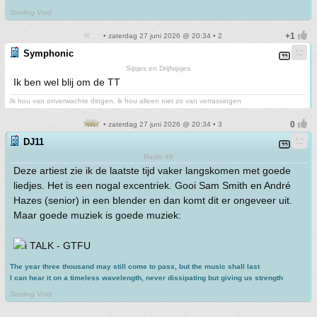
.
Sterling Void
• zaterdag 27 juni 2026 @ 20:34 • 2
Symphonic
Sijsjes en Drijfsijsjes
Ik ben wel blij om de TT
Ik hou van onverwachte dingen, ik hou alleen niet zo van verrassingen
• zaterdag 27 juni 2026 @ 20:34 • 3
DJ11
Radio 49
Deze artiest zie ik de laatste tijd vaker langskomen met goede
liedjes. Het is een nogal excentriek. Gooi Sam Smith en André
Hazes (senior) in een blender en dan komt dit er ongeveer uit.
Maar goede muziek is goede muziek:
TALK - GTFU
The year three thousand may still come to pass, but the music shall last
I can hear it on a timeless wavelength, never dissipating but giving us strength
.
Sterling Void