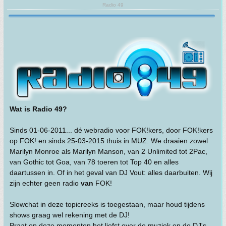
Radio 49
Wat is Radio 49?
Sinds 01-06-2011... dé webradio voor FOK!kers, door FOK!kers
op FOK! en sinds 25-03-2015 thuis in MUZ. We draaien zowel
Marilyn Monroe als Marilyn Manson, van 2 Unlimited tot 2Pac,
van Gothic tot Goa, van 78 toeren tot Top 40 en alles
daartussen in. Of in het geval van DJ Vout: alles daarbuiten. Wij
zijn echter geen radio
van
FOK!
Slowchat in deze topicreeks is toegestaan, maar houd tijdens
shows graag wel rekening met de DJ!
Praat op deze momenten het liefst over de muziek en de DJ's