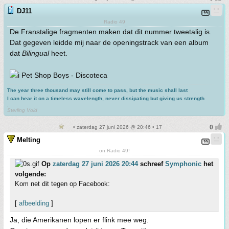
DJ11
Radio 49
De Franstalige fragmenten maken dat dit nummer tweetalig is.
Dat gegeven leidde mij naar de openingstrack van een album
dat
Bilingual
heet.
Pet Shop Boys - Discoteca
The year three thousand may still come to pass, but the music shall last
I can hear it on a timeless wavelength, never dissipating but giving us strength
.
Sterling Void
• zaterdag 27 juni 2026 @ 20:46 • 17
Melting
on Radio 49!
Op
zaterdag 27 juni 2026 20:44
schreef
Symphonic
het
volgende:
Kom net dit tegen op Facebook:
[
afbeelding
]
Ja, die Amerikanen lopen er flink mee weg.