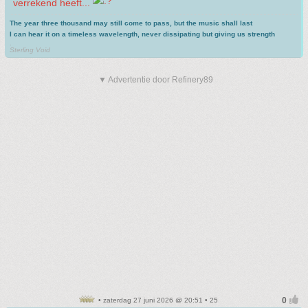
verrekend heeft...
The year three thousand may still come to pass, but the music shall last
I can hear it on a timeless wavelength, never dissipating but giving us strength
.
Sterling Void
▼ Advertentie door Refinery89
• zaterdag 27 juni 2026 @ 20:51 • 25