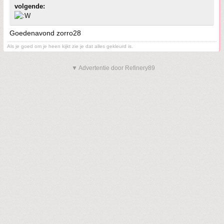
volgende:
Goedenavond zorro28
Als je goed om je heen kijkt zie je dat alles gekleurd is.
▼ Advertentie door Refinery89