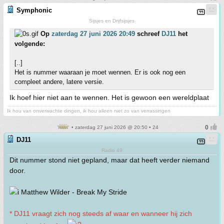
Symphonic
Sijsjes en Drijfsijsjes
Op
zaterdag 27 juni 2026 20:49
schreef
DJ11
het
volgende:
[..]
Het is nummer waaraan je moet wennen. Er is ook nog een
compleet andere, latere versie.
Ik hoef hier niet aan te wennen. Het is gewoon een wereldplaat
Ik hou van onverwachte dingen, ik hou alleen niet zo van verrassingen
• zaterdag 27 juni 2026 @ 20:50 • 24
DJ11
Radio 49
Dit nummer stond niet gepland, maar dat heeft verder niemand
door.
Matthew Wilder - Break My Stride
* DJ11 vraagt zich nog steeds af waar en wanneer hij zich