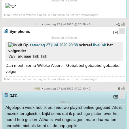
Sijsjes en Drijfsijsjes
Ik hou van onverwachte dingen, ik hou alleen niet zo van verrassingen
• zaterdag 27 juni 2026 @ 20:39 • 8
Symphonic
Sijsjes en Drijfsijsjes
Op
zaterdag 27 juni 2026 20:38
schreef
livelink
het
volgende:
Van Talk naar Talk Talk
Dan moet hierna Willeke Alberti - Gebabbel gebabbel gebabbel
volgen
Ik hou van onverwachte dingen, ik hou alleen niet zo van verrassingen
• zaterdag 27 juni 2026 @ 20:40 • 9
DJ11
Radio 49
Afgelopen week heb ik een nieuwe playlist online gegooid. Als ik
muziek terugluister, blijkt soms dat ik prachtige platen over het
hoofd heb gezien. Althans: wel opgeslagen, maar daarna ten
onrechte niet als krent uit de pap gepikt.