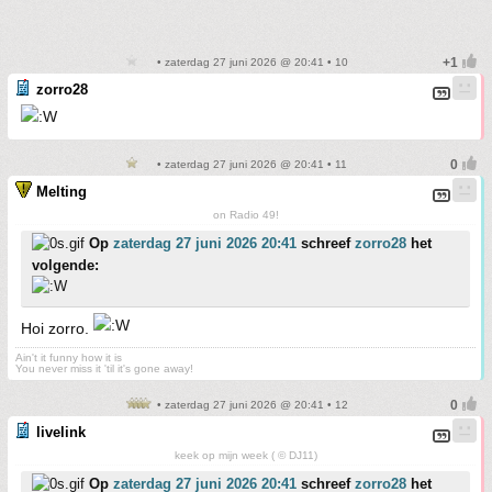
• zaterdag 27 juni 2026 @ 20:41 • 10
zorro28
• zaterdag 27 juni 2026 @ 20:41 • 11
Melting
on Radio 49!
Op
zaterdag 27 juni 2026 20:41
schreef
zorro28
het
volgende:
Hoi zorro.
Ain't it funny how it is
You never miss it 'til it's gone away!
• zaterdag 27 juni 2026 @ 20:41 • 12
livelink
keek op mijn week ( © DJ11)
Op
zaterdag 27 juni 2026 20:41
schreef
zorro28
het