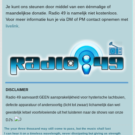
Je kunt ons steunen door middel van een éénmalige of
maandelijkse donatie. Radio 49 is namelijk niet kostenloos.
Voor meer informatie kun je via DM of PM contact opnemen met
livelink
.
DISCLAIMER
Radio 49 aanvaardt GEEN aansprakelijkheid voor hysterische lachbuien,
defecte apparatuur of andersoortig (licht tot zwaar) lichamelijk dan wel
geestelijk letsel voortvloeiende uit het luisteren naar de shows van onze
DJ's.
The year three thousand may still come to pass, but the music shall last
I can hear it on a timeless wavelength, never dissipating but giving us strength