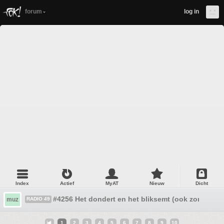
forum
log in
Index
Actief
MyAT
Nieuw
Dicht
#4256 Het dondert en het bliksemt (ook zonder G
muz
RADIO 49
1
2
3
4
5
6
7
8
9
10