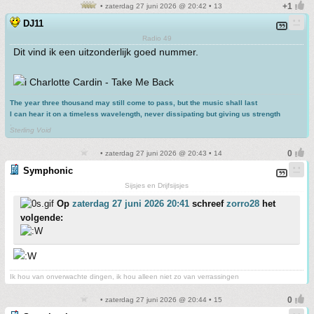
• zaterdag 27 juni 2026 @ 20:42 • 13
DJ11
Radio 49
Dit vind ik een uitzonderlijk goed nummer.
Charlotte Cardin - Take Me Back
The year three thousand may still come to pass, but the music shall last
I can hear it on a timeless wavelength, never dissipating but giving us strength
.
Sterling Void
• zaterdag 27 juni 2026 @ 20:43 • 14
Symphonic
Sijsjes en Drijfsijsjes
Op
zaterdag 27 juni 2026 20:41
schreef
zorro28
het
volgende:
Ik hou van onverwachte dingen, ik hou alleen niet zo van verrassingen
• zaterdag 27 juni 2026 @ 20:44 • 15