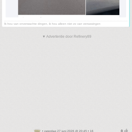
Ik hou van onverwachte dingen, ik hou alleen niet zo van verrassingen
▼ Advertentie door Refinery89
• zaterdag 27 juni 2026 @ 20:45 • 16