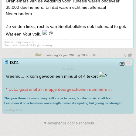
Oranjemars van de wedstrijd voor Tunesië waren ongeveer
35.000 deelnemers. En dat waren echt niet allemaal
Nederlanders.
Ze vinden links, rechts van Snollebollekes ook helemaal te gek.
Wat een Vout volk.
Ain't it funny how it is
You never miss it 'til it's gone away!
• zaterdag 27 juni 2026 @ 20:46 • 18
DJ11
Radio 49
Vreemd... ik kom gewoon een minuut of 4 tekort
* DJ11 gaat snel z'n mapje doorgeschoven nummers in
The year three thousand may still come to pass, but the music shall last
I can hear it on a timeless wavelength, never dissipating but giving us strength
.
Sterling Void
▼ Advertentie door Refinery89