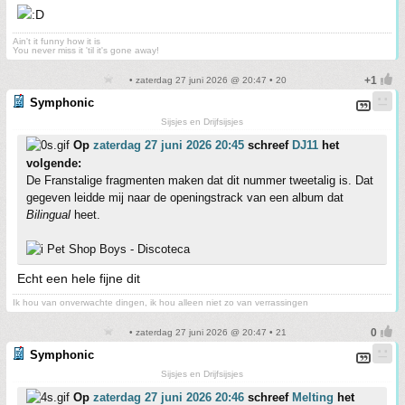
Ain't it funny how it is
You never miss it 'til it's gone away!
• zaterdag 27 juni 2026 @ 20:47 • 20
Symphonic
Sijsjes en Drijfsijsjes
Op
zaterdag 27 juni 2026 20:45
schreef
DJ11
het
volgende:
De Franstalige fragmenten maken dat dit nummer tweetalig is. Dat
gegeven leidde mij naar de openingstrack van een album dat
Bilingual
heet.
Pet Shop Boys - Discoteca
Echt een hele fijne dit
Ik hou van onverwachte dingen, ik hou alleen niet zo van verrassingen
• zaterdag 27 juni 2026 @ 20:47 • 21
Symphonic
Sijsjes en Drijfsijsjes
Op
zaterdag 27 juni 2026 20:46
schreef
Melting
het