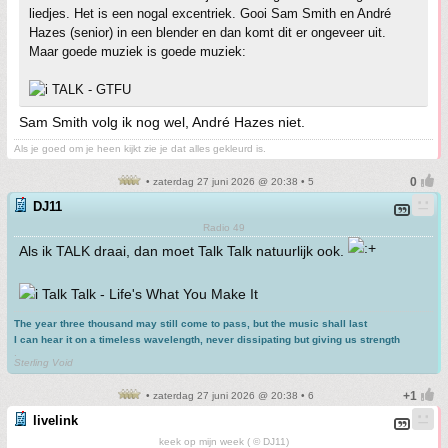
liedjes. Het is een nogal excentriek. Gooi Sam Smith en André
Hazes (senior) in een blender en dan komt dit er ongeveer uit.
Maar goede muziek is goede muziek:
TALK - GTFU
Sam Smith volg ik nog wel, André Hazes niet.
Als je goed om je heen kijkt zie je dat alles gekleurd is.
• zaterdag 27 juni 2026 @ 20:38 • 5
DJ11
Radio 49
Als ik TALK draai, dan moet Talk Talk natuurlijk ook.
Talk Talk - Life's What You Make It
The year three thousand may still come to pass, but the music shall last
I can hear it on a timeless wavelength, never dissipating but giving us strength
.
Sterling Void
• zaterdag 27 juni 2026 @ 20:38 • 6
livelink
keek op mijn week ( © DJ11)