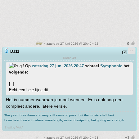
• zaterdag 27 juni 2026 @ 20:49 • 22
DJ11
Radio 49
Op
zaterdag 27 juni 2026 20:47
schreef
Symphonic
het
volgende:
[..]
Echt een hele fijne dit
Het is nummer waaraan je moet wennen. Er is ook nog een
compleet andere, latere versie.
The year three thousand may still come to pass, but the music shall last
I can hear it on a timeless wavelength, never dissipating but giving us strength
.
Sterling Void
• zaterdag 27 juni 2026 @ 20:49 • 23