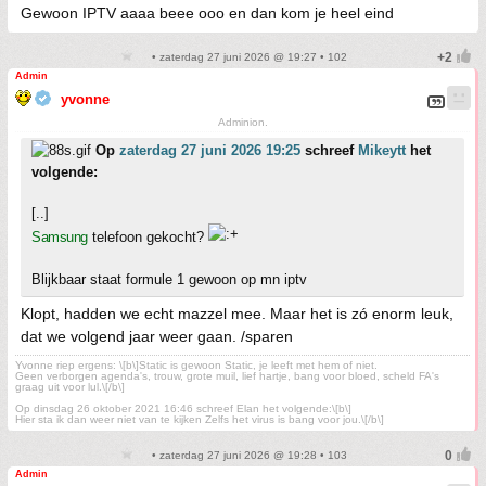
Gewoon IPTV aaaa beee ooo en dan kom je heel eind
• zaterdag 27 juni 2026 @ 19:27 • 102
Admin
yvonne
Adminion.
Op
zaterdag 27 juni 2026 19:25
schreef
Mikeytt
het
volgende:
[..]
Samsung
telefoon gekocht?
Blijkbaar staat formule 1 gewoon op mn iptv
Klopt, hadden we echt mazzel mee. Maar het is zó enorm leuk,
dat we volgend jaar weer gaan. /sparen
Yvonne riep ergens: \[b\]Static is gewoon Static, je leeft met hem of niet.
Geen verborgen agenda's, trouw, grote muil, lief hartje, bang voor bloed, scheld FA's
graag uit voor lul.\[/b\]
Op dinsdag 26 oktober 2021 16:46 schreef Elan het volgende:\[b\]
Hier sta ik dan weer niet van te kijken Zelfs het virus is bang voor jou.\[/b\]
• zaterdag 27 juni 2026 @ 19:28 • 103
Admin