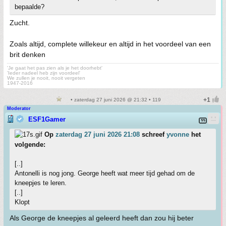
bepaalde?
Zucht.
Zoals altijd, complete willekeur en altijd in het voordeel van een
brit denken
'Je gaat het pas zien als je het doorhebt'
'Ieder nadeel heb zijn voordeel'
We zullen je nooit, nooit vergeten
1947-2016
• zaterdag 27 juni 2026 @ 21:32 • 119
Moderator
ESF1Gamer
Op
zaterdag 27 juni 2026 21:08
schreef
yvonne
het
volgende:
[..]
Antonelli is nog jong. George heeft wat meer tijd gehad om de
kneepjes te leren.
[..]
Klopt
Als George de kneepjes al geleerd heeft dan zou hij beter