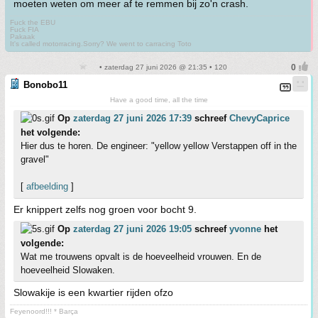
moeten weten om meer af te remmen bij zo'n crash.
Fuck the EBU
Fuck FIA
Pakaak
It's called motorracing.Sorry? We went to carracing Toto
• zaterdag 27 juni 2026 @ 21:35 • 120
Bonobo11
Have a good time, all the time
Op
zaterdag 27 juni 2026 17:39
schreef
ChevyCaprice
het volgende:
Hier dus te horen. De engineer: "yellow yellow Verstappen off in the
gravel"
[
afbeelding
]
Er knippert zelfs nog groen voor bocht 9.
Op
zaterdag 27 juni 2026 19:05
schreef
yvonne
het
volgende:
Wat me trouwens opvalt is de hoeveelheid vrouwen. En de
hoeveelheid Slowaken.
Slowakije is een kwartier rijden ofzo
Feyenoord!!! * Barça