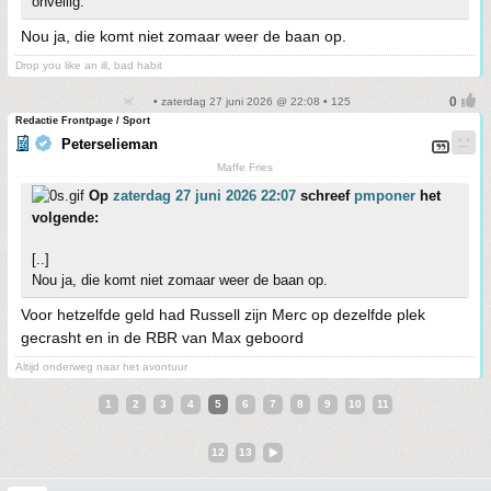
onveilig.
Nou ja, die komt niet zomaar weer de baan op.
Drop you like an ill, bad habit
• zaterdag 27 juni 2026 @ 22:08 • 125
Redactie Frontpage / Sport
Peterselieman
Maffe Fries
Op
zaterdag 27 juni 2026 22:07
schreef
pmponer
het
volgende:
[..]
Nou ja, die komt niet zomaar weer de baan op.
Voor hetzelfde geld had Russell zijn Merc op dezelfde plek
gecrasht en in de RBR van Max geboord
Altijd onderweg naar het avontuur
1
2
3
4
5
6
7
8
9
10
11
12
13