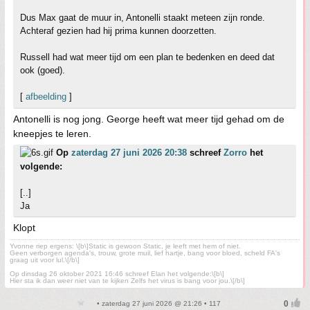
Dus Max gaat de muur in, Antonelli staakt meteen zijn ronde.
Achteraf gezien had hij prima kunnen doorzetten.
Russell had wat meer tijd om een plan te bedenken en deed dat
ook (goed).
[
afbeelding
]
Antonelli is nog jong. George heeft wat meer tijd gehad om de
kneepjes te leren.
Op
zaterdag 27 juni 2026 20:38
schreef
Zorro
het
volgende:
[..]
Ja
Klopt
Yvonne riep ergens: \[b\]Static is gewoon Static, je leeft met hem of niet.
Geen verborgen agenda's, trouw, grote muil, lief hartje, bang voor bloed, scheld FA's
graag uit voor lul.\[/b\]
Op dinsdag 26 oktober 2021 16:46 schreef Elan het volgende:\[b\]
Hier sta ik dan weer niet van te kijken Zelfs het virus is bang voor jou.\[/b\]
• zaterdag 27 juni 2026 @ 21:26 • 117