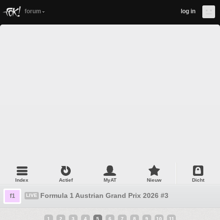
forum
log in
Index
Actief
MyAT
Nieuw
Dicht
Formula 1 Austrian Grand Prix 2026 #3
f1
LIVE
1
2
3
4
5
6
7
8
9
10
11