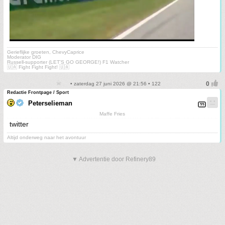
Gerieflijke groeten, ChevyCaprice
Moderator DIG
Russell-supporter (LET'S GO GEORGE!) F1 Watcher
🇺🇦 Fight Fight Fight! 🇺🇦
• zaterdag 27 juni 2026 @ 21:56 • 122
Redactie Frontpage / Sport
Peterselieman
Maffe Fries
twitter
Altijd onderweg naar het avontuur
▼ Advertentie door Refinery89