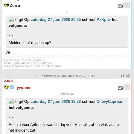
Zorro
Z
Op
zaterdag 27 juni 2026 20:35
schreef
PzKpfw
het
volgende:
[..]
Midden in of midden op?
Ja
Un dann rettet kein Kavallerie,
keine Zorro kümmert sich dodrömm.
Dä piss höchstens e " Zet " en der Schnie
• zaterdag 27 juni 2026 @ 21:08 • 116
Admin
yvonne
Adminion.
Op
zaterdag 27 juni 2026 19:32
schreef
ChevyCaprice
het volgende:
[..]
Pechje voor Antonelli was dat hij voor Russell zat en vlak achter
het incident zat.