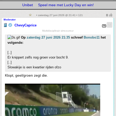
Unibet
Speel mee met Lucky Day en win!
• zaterdag 27 juni 2026 @ 21:41 • 121
Moderator
ChevyCaprice
Multidisciplinair simcoureur
Op
zaterdag 27 juni 2026 21:35
schreef
Bonobo11
het
volgende:
[..]
Er knippert zelfs nog groen voor bocht 9.
[..]
Slowakije is een kwartier rijden ofzo
Klopt, geel/groen zegt die.