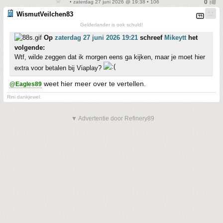
• zaterdag 27 juni 2026 @ 19:38 • 106
WismutVeilchen83
Gelderlander is ook schuld!
Op
zaterdag 27 juni 2026 19:21
schreef
Mikeytt
het
volgende:
Wtf, wilde zeggen dat ik morgen eens ga kijken, maar je moet hier
extra voor betalen bij Viaplay?
weet hier meer over te vertellen.
@Eagles89
Rini dankjewel.
▼ Advertentie door Refinery89