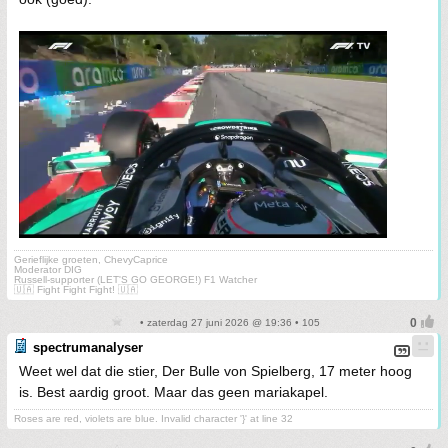
Gerieflijke groeten, ChevyCaprice
Moderator DIG
Russell-supporter (LET'S GO GEORGE!) F1 Watcher
🇺🇦 Fight Fight Fight! 🇺🇦
• zaterdag 27 juni 2026 @ 19:36 • 105
spectrumanalyser
Weet wel dat die stier, Der Bulle von Spielberg, 17 meter hoog
is. Best aardig groot. Maar das geen mariakapel.
Roses are red, violets are blue. Invalid character '}' at line 32