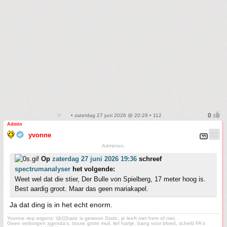
• zaterdag 27 juni 2026 @ 20:29 • 112
Admin
yvonne
Adminion.
Op
zaterdag 27 juni 2026 19:36
schreef
spectrumanalyser
het volgende:
Weet wel dat die stier, Der Bulle von Spielberg, 17 meter hoog is.
Best aardig groot. Maar das geen mariakapel.
Ja dat ding is in het echt enorm.
Yvonne riep ergens: \[b\]Static is gewoon Static, je leeft met hem of niet.
Geen verborgen agenda's, trouw, grote muil, lief hartje, bang voor bloed, scheld FA's