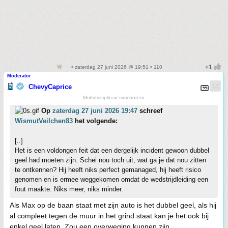
• zaterdag 27 juni 2026 @ 19:51 • 110
Moderator
ChevyCaprice
Multidisciplinair simcoureur
Op
zaterdag 27 juni 2026 19:47
schreef
WismutVeilchen83
het volgende:
[..]
Het is een voldongen feit dat een dergelijk incident gewoon dubbel
geel had moeten zijn. Schei nou toch uit, wat ga je dat nou zitten
te ontkennen? Hij heeft niks perfect gemanaged, hij heeft risico
genomen en is ermee weggekomen omdat de wedstrijdleiding een
fout maakte. Niks meer, niks minder.
Als Max op de baan staat met zijn auto is het dubbel geel, als hij
al compleet tegen de muur in het grind staat kan je het ook bij
enkel geel laten. Zou een overweging kunnen zijn.