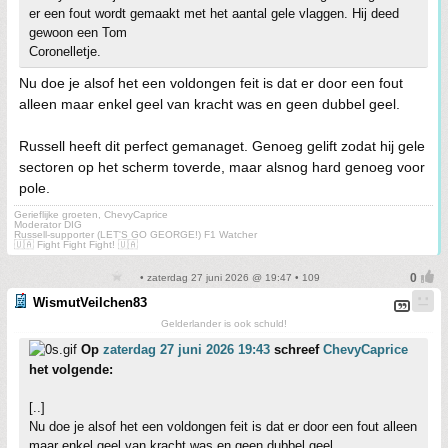
er een fout wordt gemaakt met het aantal gele vlaggen. Hij deed
gewoon een Tom
Coronelletje.
Nu doe je alsof het een voldongen feit is dat er door een fout
alleen maar enkel geel van kracht was en geen dubbel geel.
Russell heeft dit perfect gemanaget. Genoeg gelift zodat hij gele
sectoren op het scherm toverde, maar alsnog hard genoeg voor
pole.
Gerieflijke groeten, ChevyCaprice
Moderator DIG
Russell-supporter (LET'S GO GEORGE!) F1 Watcher
🇺🇦 Fight Fight Fight! 🇺🇦
• zaterdag 27 juni 2026 @ 19:47 • 109
WismutVeilchen83
Gelderlander is ook schuld!
Op
zaterdag 27 juni 2026 19:43
schreef
ChevyCaprice
het volgende:
[..]
Nu doe je alsof het een voldongen feit is dat er door een fout alleen
maar enkel geel van kracht was en geen dubbel geel.