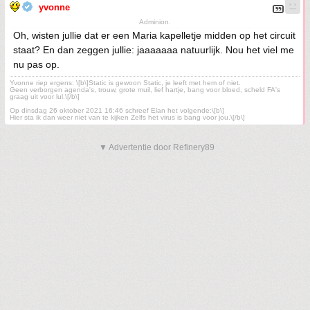
yvonne
Adminion.
Oh, wisten jullie dat er een Maria kapelletje midden op het circuit
staat? En dan zeggen jullie: jaaaaaaa natuurlijk. Nou het viel me
nu pas op.
Yvonne riep ergens: \[b\]Static is gewoon Static, je leeft met hem of niet.
Geen verborgen agenda's, trouw, grote muil, lief hartje, bang voor bloed, scheld FA's
graag uit voor lul.\[/b\]
Op dinsdag 26 oktober 2021 16:46 schreef Elan het volgende:\[b\]
Hier sta ik dan weer niet van te kijken Zelfs het virus is bang voor jou.\[/b\]
▼ Advertentie door Refinery89