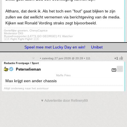
Althans, dat denk ik. Als het toch een "fout" gaat blijken te zijn
zullen we dat wellicht vernemen via berichtgeving van de media.
Kijken wat Ronald Vording straks zegt bijvoorbeeld.
Gerieflijke groeten, ChevyCaprice
Moderator DIG
Russell-supporter (LET'S GO GEORGE!) F1 Watcher
🇺🇦 Fight Fight Fight! 🇺🇦
Speel mee met Lucky Day en win!
Unibet
• zaterdag 27 juni 2026 @ 20:28 • 111
Redactie Frontpage / Sport
Peterselieman
Maffe Fries
Max krijgt een ander chassis
Altijd onderweg naar het avontuur
▼ Advertentie door Refinery89