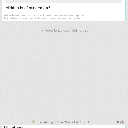
Midden in of midden op?
Als iedereen aan zichzelf denkt wordt er aan iedereen gedacht.
Op fietsen zonder bende kwam'm zie schooieren um spek
▼ Advertentie door Refinery89
• zaterdag 27 juni 2026 @ 20:38 • 115
FOK!Fotograaf