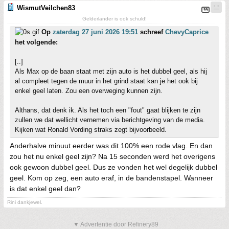
WismutVeilchen83
Gelderlander is ook schuld!
Op
zaterdag 27 juni 2026 19:51
schreef
ChevyCaprice
het volgende:
[..]
Als Max op de baan staat met zijn auto is het dubbel geel, als hij
al compleet tegen de muur in het grind staat kan je het ook bij
enkel geel laten. Zou een overweging kunnen zijn.
Althans, dat denk ik. Als het toch een "fout" gaat blijken te zijn
zullen we dat wellicht vernemen via berichtgeving van de media.
Kijken wat Ronald Vording straks zegt bijvoorbeeld.
Anderhalve minuut eerder was dit 100% een rode vlag. En dan
zou het nu enkel geel zijn? Na 15 seconden werd het overigens
ook gewoon dubbel geel. Dus ze vonden het wel degelijk dubbel
geel. Kom op zeg, een auto eraf, in de bandenstapel. Wanneer
is dat enkel geel dan?
Rini dankjewel.
▼ Advertentie door Refinery89