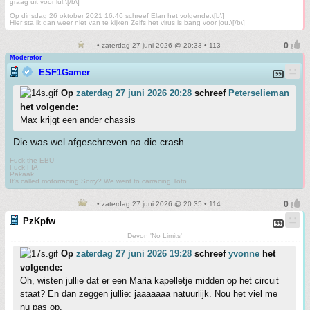
graag uit voor lul.\[/b\]
Op dinsdag 26 oktober 2021 16:46 schreef Elan het volgende:\[b\]
Hier sta ik dan weer niet van te kijken Zelfs het virus is bang voor jou.\[/b\]
• zaterdag 27 juni 2026 @ 20:33 • 113
Moderator
ESF1Gamer
Op
zaterdag 27 juni 2026 20:28
schreef
Peterselieman
het volgende:
Max krijgt een ander chassis
Die was wel afgeschreven na die crash.
Fuck the EBU
Fuck FIA
Pakaak
It's called motorracing.Sorry? We went to carracing Toto
• zaterdag 27 juni 2026 @ 20:35 • 114
PzKpfw
Devon 'No Limits'
Op
zaterdag 27 juni 2026 19:28
schreef
yvonne
het
volgende:
Oh, wisten jullie dat er een Maria kapelletje midden op het circuit
staat? En dan zeggen jullie: jaaaaaaa natuurlijk. Nou het viel me
nu pas op.