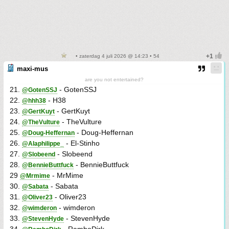
• zaterdag 4 juli 2026 @ 14:23 • 54
maxi-mus
are you not entertained?
21.
- GotenSSJ
@GotenSSJ
22.
- H38
@hhh38
23.
- GertKuyt
@GertKuyt
24.
- TheVulture
@TheVulture
25.
- Doug-Heffernan
@Doug-Heffernan
26.
- El-Stinho
@Alaphilippe_
27.
- Slobeend
@Slobeend
28.
- BennieButtfuck
@BennieButtfuck
29
- MrMime
@Mrmime
30.
- Sabata
@Sabata
31.
- Oliver23
@Oliver23
32.
- wimderon
@wimderon
33.
- StevenHyde
@StevenHyde