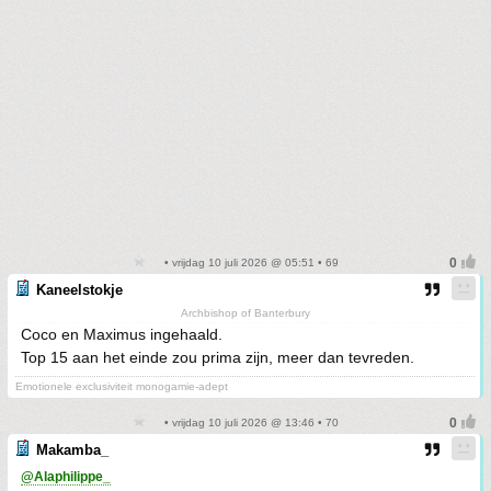
• vrijdag 10 juli 2026 @ 05:51 • 69
Kaneelstokje
Archbishop of Banterbury
Coco en Maximus ingehaald.
Top 15 aan het einde zou prima zijn, meer dan tevreden.
Emotionele exclusiviteit monogamie-adept
• vrijdag 10 juli 2026 @ 13:46 • 70
Makamba_
@Alaphilippe_