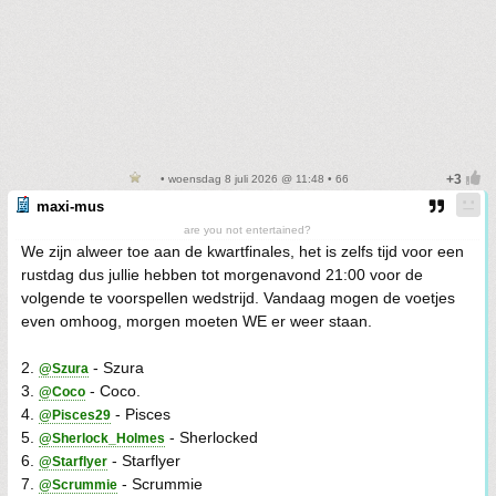
• woensdag 8 juli 2026 @ 11:48 • 66
maxi-mus
are you not entertained?
We zijn alweer toe aan de kwartfinales, het is zelfs tijd voor een
rustdag dus jullie hebben tot morgenavond 21:00 voor de
volgende te voorspellen wedstrijd. Vandaag mogen de voetjes
even omhoog, morgen moeten WE er weer staan.
2.
- Szura
@Szura
3.
- Coco.
@Coco
4.
- Pisces
@Pisces29
5.
- Sherlocked
@Sherlock_Holmes
6.
- Starflyer
@Starflyer
7.
- Scrummie
@Scrummie