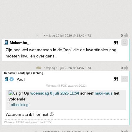
• vrijdag 10 juli 2026 @ 13:49 • 72
Makamba_
Zijn nog wel wat mensen in de "top" die de kwartfinales nog
moeten invullen overigens.
• vrijdag 10 juli 2026 @ 14:37 • 73
Redactie Frontpage / Weblog
Paul
Winnaar 5 FOK-awards 2022
Op
woensdag 8 juli 2026 11:54
schreef
maxi-mus
het
volgende:
[
afbeelding
]
Waarom sta ik hier niet 😡
Winnaar FOK-Eredivisie-Toto 2025
• zaterdag 11 juli 2026 @ 08:31 • 74