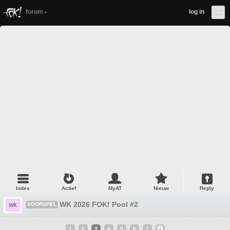
forum
log in
Index
Actief
MyAT
Nieuw
Reply
WK 2026 FOK! Pool #2
wk
VOORSPEL
1
2
3
4
5
6
7