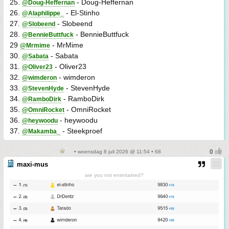
25.
- Doug-Heffernan
@Doug-Heffernan
26.
- El-Stinho
@Alaphilippe_
27.
- Slobeend
@Slobeend
28.
- BennieButtfuck
@BennieButtfuck
29
- MrMime
@Mrmime
30.
- Sabata
@Sabata
31.
- Oliver23
@Oliver23
32.
- wimderon
@wimderon
33.
- StevenHyde
@StevenHyde
34.
- RamboDirk
@RamboDirk
35.
- OmniRocket
@OmniRocket
36.
- heywoodu
@heywoodu
37.
- Steekproef
@Makamba_
• woensdag 8 juli 2026 @ 11:54 • 68
maxi-mus
are you not entertained?