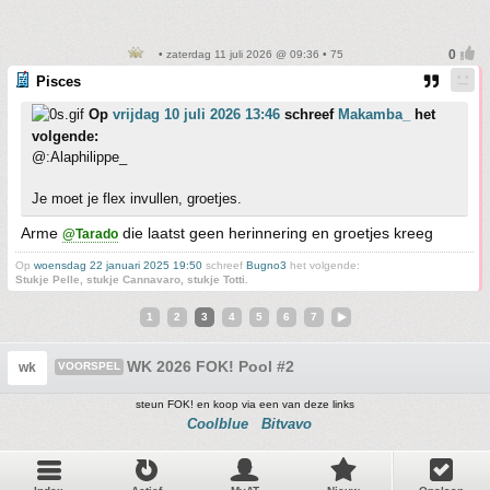
• zaterdag 11 juli 2026 @ 09:36 • 75
Pisces
Op
vrijdag 10 juli 2026 13:46
schreef
Makamba_
het
volgende:
@:Alaphilippe_
Je moet je flex invullen, groetjes.
Arme
die laatst geen herinnering en groetjes kreeg
@Tarado
Op
woensdag 22 januari 2025 19:50
schreef
Bugno3
het volgende:
Stukje Pelle, stukje Cannavaro, stukje Totti.
1
2
3
4
5
6
7
WK 2026 FOK! Pool #2
wk
VOORSPEL
steun FOK! en koop via een van deze links
Coolblue
Bitvavo