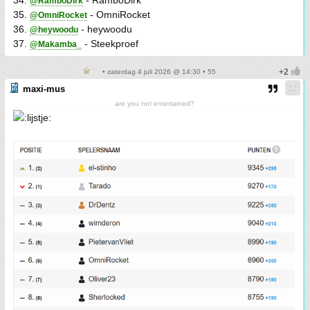
34.
- RamboDirk
@RamboDirk
35.
- OmniRocket
@OmniRocket
36.
- heywoodu
@heywoodu
37.
- Steekproef
@Makamba_
• zaterdag 4 juli 2026 @ 14:30 • 55
maxi-mus
are you not entertained?