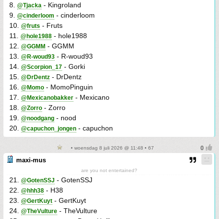
8.
- Kingroland
@Tjacka
9.
- cinderloom
@cinderloom
10.
- Fruts
@fruts
11.
- hole1988
@hole1988
12.
- GGMM
@GGMM
13.
- R-woud93
@R-woud93
14.
- Gorki
@Scorpion_17
15.
- DrDentz
@DrDentz
16.
- MomoPinguin
@Momo
17.
- Mexicano
@Mexicanobakker
18.
- Zorro
@Zorro
19.
- nood
@noodgang
20.
- capuchon
@capuchon_jongen
• woensdag 8 juli 2026 @ 11:48 • 67
maxi-mus
are you not entertained?
21.
- GotenSSJ
@GotenSSJ
22.
- H38
@hhh38
23.
- GertKuyt
@GertKuyt
24.
- TheVulture
@TheVulture