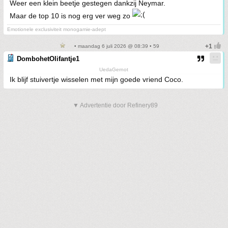
Weer een klein beetje gestegen dankzij Neymar.
Maar de top 10 is nog erg ver weg zo
Emotionele exclusiviteit monogamie-adept
• maandag 6 juli 2026 @ 08:39 • 59
DombohetOlifantje1
UedaGernot
Ik blijf stuivertje wisselen met mijn goede vriend Coco.
▼ Advertentie door Refinery89