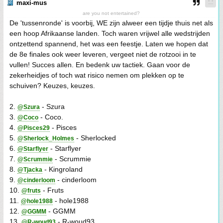
maxi-mus
are you not entertained?
De 'tussenronde' is voorbij, WE zijn alweer een tijdje thuis net als
een hoop Afrikaanse landen. Toch waren vrijwel alle wedstrijden
ontzettend spannend, het was een feestje. Laten we hopen dat
de 8e finales ook weer leveren, vergeet niet de rotzooi in te
vullen! Succes allen. En bedenk uw tactiek. Gaan voor de
zekerheidjes of toch wat risico nemen om plekken op te
schuiven? Keuzes, keuzes.
2.
- Szura
@Szura
3.
- Coco.
@Coco
4.
- Pisces
@Pisces29
5.
- Sherlocked
@Sherlock_Holmes
6.
- Starflyer
@Starflyer
7.
- Scrummie
@Scrummie
8.
- Kingroland
@Tjacka
9.
- cinderloom
@cinderloom
10.
- Fruts
@fruts
11.
- hole1988
@hole1988
12.
- GGMM
@GGMM
13.
- R-woud93
@R-woud93