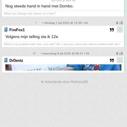
dat vind je leuk hè
Nog steeds hand in hand met Dombo.
What can change the nature of a man?
• dinsdag 7 juli 2026 @ 15:36 • 64
FireFox1
Volgens mijn telling sta ik 12e
What is my problem with man, you ask? No. I ask you, what was man's problem with me?
• woensdag 8 juli 2026 @ 08:47 • 65
DrDentz
▼ Advertentie door Refinery89