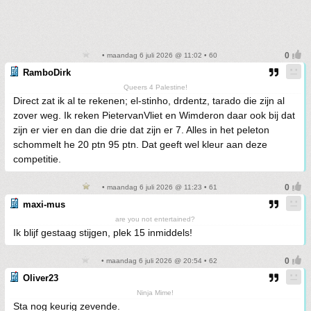
• maandag 6 juli 2026 @ 11:02 • 60
RamboDirk
Queers 4 Palestine!
Direct zat ik al te rekenen; el-stinho, drdentz, tarado die zijn al
zover weg. Ik reken PietervanVliet en Wimderon daar ook bij dat
zijn er vier en dan die drie dat zijn er 7. Alles in het peleton
schommelt he 20 ptn 95 ptn. Dat geeft wel kleur aan deze
competitie.
• maandag 6 juli 2026 @ 11:23 • 61
maxi-mus
are you not entertained?
Ik blijf gestaag stijgen, plek 15 inmiddels!
• maandag 6 juli 2026 @ 20:54 • 62
Oliver23
Ninja Mime!
Sta nog keurig zevende.