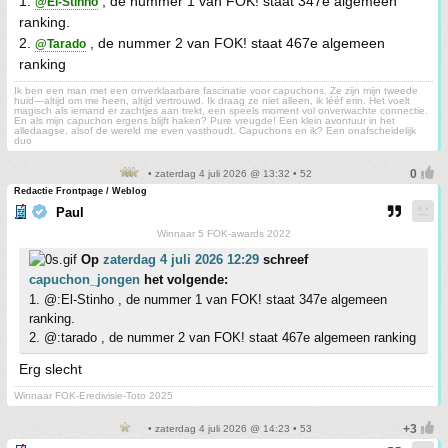
1.
, de nummer 1 van FOK! staat 347e algemeen
@El-Stinho
ranking.
2.
, de nummer 2 van FOK! staat 467e algemeen
@Tarado
ranking
Ik ben een man met een onverklaarbare fascinatie voor capuchons. Ze zijn mijn tweede
huid—altijd om me heen, altijd vertrouwd. Ik draag ze niet alleen, ik lééf erin. Het voelt
magisch als iemand er zachtjes aan trekt, een speels moment vol onverwachte connectie.
En als mijn capuchon ergens blijft haken? Pure vreugde! Een klein avontuur in het
alledaagse, alsof de wereld me even vasthoudt. Capuchons en ik? Een onafscheidelijk
duo
• zaterdag 4 juli 2026 @ 13:32 • 52
Redactie Frontpage / Weblog
Paul
Winnaar 5 FOK-awards 2022
Op
zaterdag 4 juli 2026 12:29
schreef
capuchon_jongen
het volgende:
1. @:El-Stinho , de nummer 1 van FOK! staat 347e algemeen
ranking.
2. @:tarado , de nummer 2 van FOK! staat 467e algemeen ranking
Erg slecht
Winnaar FOK-Eredivisie-Toto 2025
• zaterdag 4 juli 2026 @ 14:23 • 53