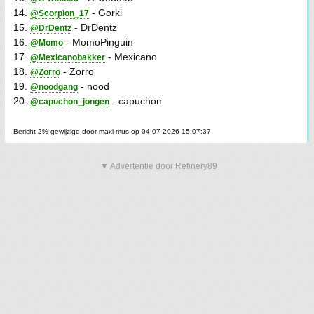
14.
- Gorki
@Scorpion_17
15.
- DrDentz
@DrDentz
16.
- MomoPinguin
@Momo
17.
- Mexicano
@Mexicanobakker
18.
- Zorro
@Zorro
19.
- nood
@noodgang
20.
- capuchon
@capuchon_jongen
Bericht 2% gewijzigd door maxi-mus op 04-07-2026 15:07:37
▼ Advertentie door Refinery89