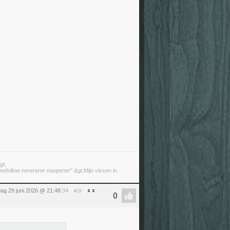
gt;
ofollow norererer noopener" &gt;Mijn vissen in
ag 29 juni 2026 @ 21:48
:34
#29