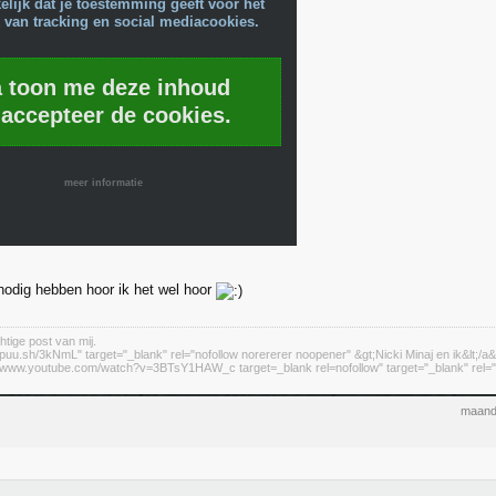
lijk dat je toestemming geeft voor het
 van tracking en social mediacookies.
a toon me deze inhoud
 accepteer de cookies.
meer informatie
s nodig hebben hoor ik het wel hoor
htige post van mij.
//puu.sh/3kNmL" target="_blank" rel="nofollow norererer noopener" &gt;Nicki Minaj en ik&lt;/a&
://www.youtube.com/watch?v=3BTsY1HAW_c target=_blank rel=nofollow" target="_blank" rel="n
maand