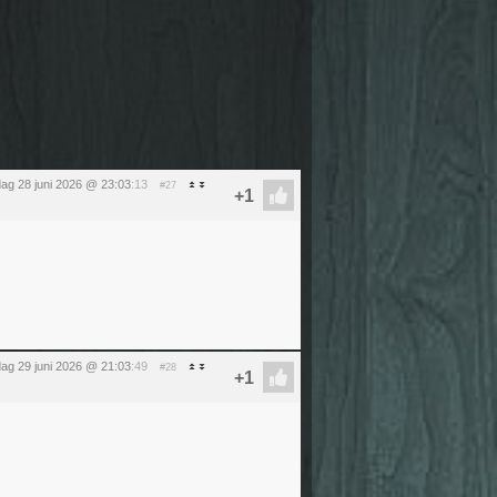
ag 28 juni 2026 @ 23:03
:13
#27
ag 29 juni 2026 @ 21:03
:49
#28