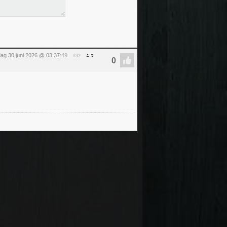
dag 30 juni 2026 @ 03:37
:49
#32