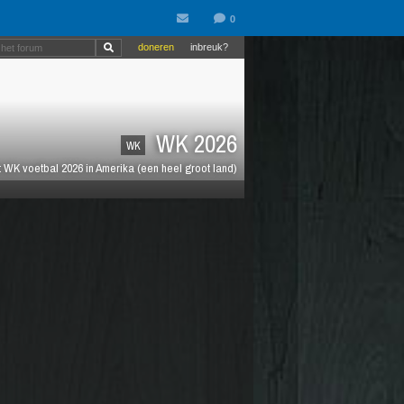
doneren
inbreuk?
WK 2026
WK
 WK voetbal 2026 in Amerika (een heel groot land)