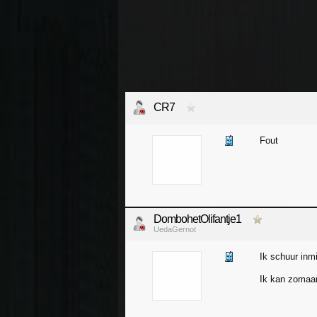
CR7
Fout
DombohetOlifantje1
UedaGernot
Ik schuur inm
Ik kan zomaar