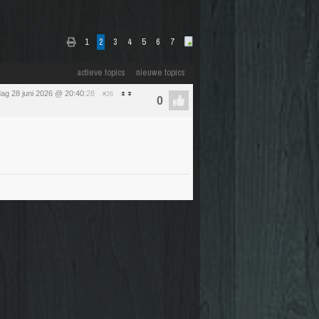
1
2
3
4
5
6
7
actieve topics
nieuwe topics
ag 28 juni 2026 @ 20:40
:28
#26