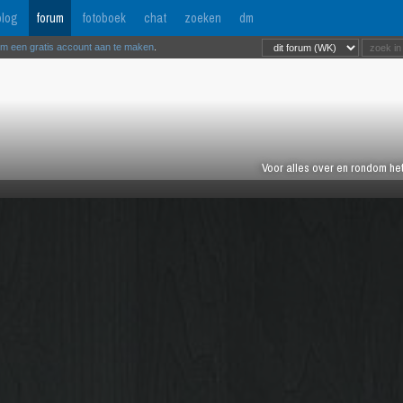
log
forum
fotoboek
chat
zoeken
dm
om een gratis account aan te maken
.
Voor alles over en rondom het