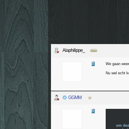
Alaphilippe_
We gaan weer 
Nu wel echt k
GGMM
om dez