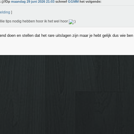
Op
maandag 29 juni 2026 21:03
schreef
GGMM
het volgende:
elding
]
ullie tips nodig hebben hoor ik het wel hoor
rend doen en stellen dat het rare uitslagen zijn maar je hebt gelijk dus wie ben