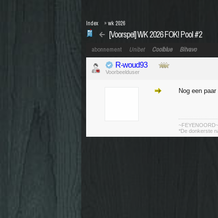
Index
»
wk 2026
[Voorspel] WK 2026 FOK! Pool #2
abonnement
Unibet
Coolblue
Bitvavo
R-woud93
Voorbeelduser
Nog een paar 
~FEYENOORD
*De donkerste n