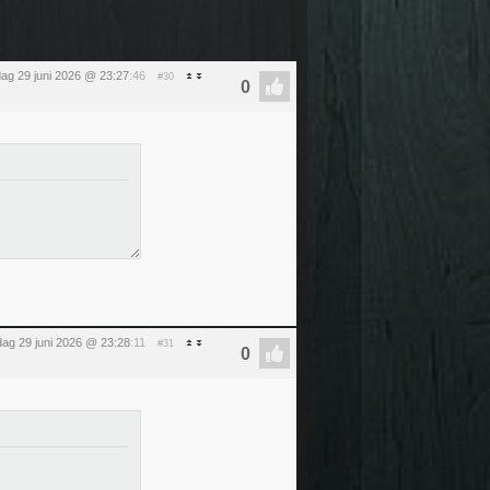
ag 29 juni 2026 @ 23:27
:46
#30
ag 29 juni 2026 @ 23:28
:11
#31