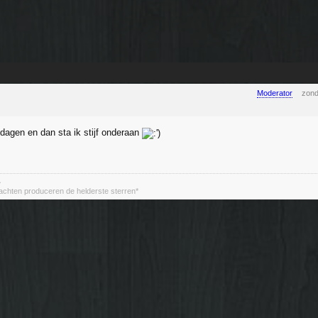
Moderator
zond
dagen en dan sta ik stijf onderaan
~
achten produceren de helderste sterren*