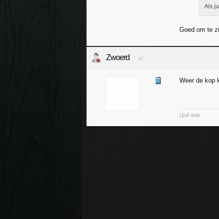
Als j
Goed om te zi
Zwoerd
Weer de kop 
Цой жив