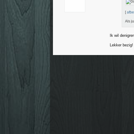
[
afbe
Als j
Ik wil denigre
Lekker bezig!