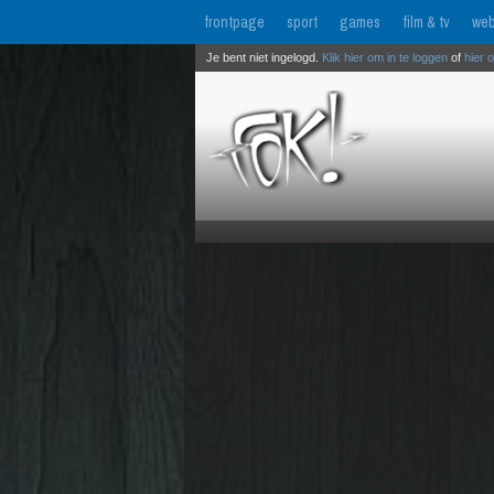
frontpage
sport
games
film & tv
web
Je bent niet ingelogd.
Klik hier om in te loggen
of
hier 