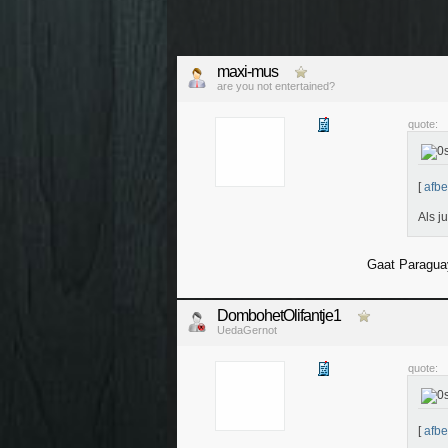
maxi-mus
are you not entertained?
quote:
[
afbe
Als j
Gaat Paragua
DombohetOlifantje1
UedaGernot
quote:
[
afbe