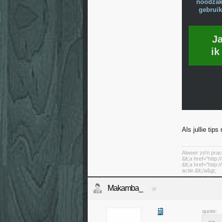
noodzake
gebruik
J
ik
Als jullie tip
Alweer zo'n prac
&lt;a href="http:
&lt;a href="http
actie.&lt;/a&gt;
Makamba_
quote: