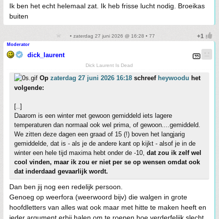
Ik ben het echt helemaal zat. Ik heb frisse lucht nodig. Broeikas
buiten
• zaterdag 27 juni 2026 @ 16:28 • 77
Moderator
dick_laurent
Dick Laurent Is Dead
Op
zaterdag 27 juni 2026 16:18
schreef
heywoodu
het
volgende:
[..]
Daarom is een winter met gewoon gemiddeld iets lagere
temperaturen dan normaal ook wel prima, of gewoon....gemiddeld.
We zitten deze dagen een graad of 15 (!) boven het langjarig
gemiddelde, dat is - als je de andere kant op kijkt - alsof je in de
winter een hele tijd maxima hebt onder de -10,
dat zou ik zelf wel
cool vinden, maar ik zou er niet per se op wensen omdat ook
dat inderdaad gevaarlijk wordt.
Dan ben jij nog een redelijk persoon.
Genoeg op weerfora (weerwoord bijv) die walgen in grote
hoofdletters van alles wat ook maar met hitte te maken heeft en
ieder argument erbij halen om te roepen hoe verderfelijk slecht