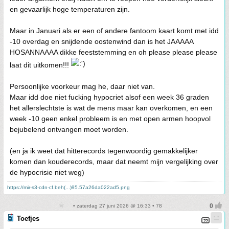
en gevaarlijk hoge temperaturen zijn.
Maar in Januari als er een of andere fantoom kaart komt met idd
-10 overdag en snijdende oostenwind dan is het JAAAAA
HOSANNAAAA dikke feeststemming en oh please please please
laat dit uitkomen!!!
Persoonlijke voorkeur mag he, daar niet van.
Maar idd doe niet fucking hypocriet alsof een week 36 graden
het allerslechtste is wat de mens maar kan overkomen, en een
week -10 geen enkel probleem is en met open armen hoopvol
bejubelend ontvangen moet worden.
(en ja ik weet dat hitterecords tegenwoordig gemakkelijker
komen dan kouderecords, maar dat neemt mijn vergelijking over
de hypocrisie niet weg)
https://mir-s3-cdn-cf.beh(...)95.57a26da022ad5.png
• zaterdag 27 juni 2026 @ 16:33 • 78
Toefjes