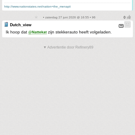
http://www.nationstates.net/nation=the_menapii
• zaterdag 27 juni 2026 @ 16:55 • 96
Dutch_view
Ik hoop dat
zijn stekkerauto heeft volgeladen.
@Nattekat
▼ Advertentie door Refinery89