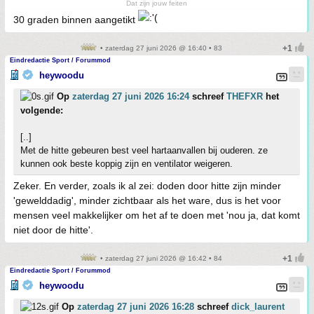
Dat zijn jouw feiten
30 graden binnen aangetikt
• zaterdag 27 juni 2026 @ 16:40 • 83
Eindredactie Sport / Forummod
heywoodu
Op
zaterdag 27 juni 2026 16:24
schreef
THEFXR
het
volgende:
[..]
Met de hitte gebeuren best veel hartaanvallen bij ouderen. ze
kunnen ook beste koppig zijn en ventilator weigeren.
Zeker. En verder, zoals ik al zei: doden door hitte zijn minder
'gewelddadig', minder zichtbaar als het ware, dus is het voor
mensen veel makkelijker om het af te doen met 'nou ja, dat komt
niet door de hitte'.
• zaterdag 27 juni 2026 @ 16:42 • 84
Eindredactie Sport / Forummod
heywoodu
Op
zaterdag 27 juni 2026 16:28
schreef
dick_laurent