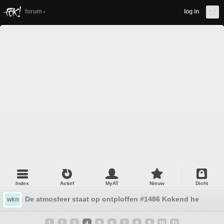
forum
log in
Index
Actief
MyAT
Nieuw
Dicht
De atmosfeer staat op ontploffen #1486 Kokend heet
wkn
1
2
3
4
5
6
7
8
9
10
11