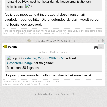
iemand op FOK weet het beter dan de koepelorganisatie van
hulpdiensten
Als je dus meegaat dat inderdaad al deze mensen zijn
overleden door de hitte. Die ongefundeerde claim wordt verder
nul bewijs voor geleverd.
'I moved to Peru and shaved half my head and wrote for Teen Vogue. If I can come back
from the depths of leftism, trust me, anyone can.' - Gina Florio
• zaterdag 27 juni 2026 @ 16:53 • 93
Perrin
Toekomst. Made in Europe.
Op
zaterdag 27 juni 2026 16:51
schreef
Geschiedkundige
het volgende:
Mooi man, 38.1 graden..
Nog een paar maanden volhouden dan is het weer herfst.
And what rough beast, its hour come round at last,
Slouches towards Bethlehem to be born?
▼ Advertentie door Refinery89