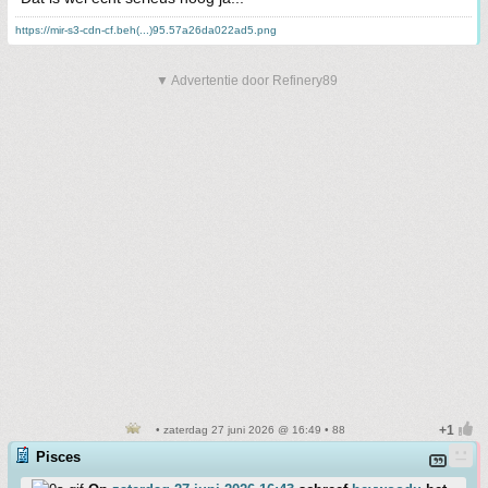
https://mir-s3-cdn-cf.beh(...)95.57a26da022ad5.png
▼ Advertentie door Refinery89
• zaterdag 27 juni 2026 @ 16:49 • 88
Pisces