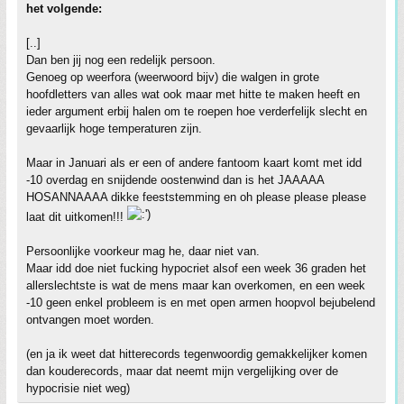
het volgende:
[..]
Dan ben jij nog een redelijk persoon.
Genoeg op weerfora (weerwoord bijv) die walgen in grote
hoofdletters van alles wat ook maar met hitte te maken heeft en
ieder argument erbij halen om te roepen hoe verderfelijk slecht en
gevaarlijk hoge temperaturen zijn.
Maar in Januari als er een of andere fantoom kaart komt met idd
-10 overdag en snijdende oostenwind dan is het JAAAAA
HOSANNAAAA dikke feeststemming en oh please please please
laat dit uitkomen!!!
Persoonlijke voorkeur mag he, daar niet van.
Maar idd doe niet fucking hypocriet alsof een week 36 graden het
allerslechtste is wat de mens maar kan overkomen, en een week
-10 geen enkel probleem is en met open armen hoopvol bejubelend
ontvangen moet worden.
(en ja ik weet dat hitterecords tegenwoordig gemakkelijker komen
dan kouderecords, maar dat neemt mijn vergelijking over de
hypocrisie niet weg)