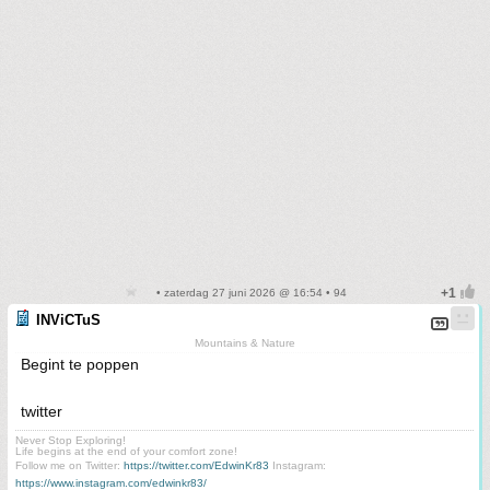
• zaterdag 27 juni 2026 @ 16:54 • 94
INViCTuS
Mountains & Nature
Begint te poppen
twitter
Never Stop Exploring!
Life begins at the end of your comfort zone!
Follow me on Twitter:
https://twitter.com/EdwinKr83
Instagram:
https://www.instagram.com/edwinkr83/