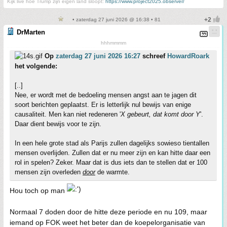
Kijk live hoe Trump zijn eigen land sloopt:
https://www.project2025.observer/
• zaterdag 27 juni 2026 @ 16:38 • 81
DrMarten
hhhmmmm
Op
zaterdag 27 juni 2026 16:27
schreef
HowardRoark
het volgende:
[..]
Nee, er wordt met de bedoeling mensen angst aan te jagen dit
soort berichten geplaatst. Er is letterlijk nul bewijs van enige
causaliteit. Men kan niet redeneren '
X gebeurt, dat komt door Y
'.
Daar dient bewijs voor te zijn.
In een hele grote stad als Parijs zullen dagelijks sowieso tientallen
mensen overlijden. Zullen dat er nu meer zijn en kan hitte daar een
rol in spelen? Zeker. Maar dat is dus iets dan te stellen dat er 100
mensen zijn overleden
door
de warmte.
Hou toch op man
Normaal 7 doden door de hitte deze periode en nu 109, maar
iemand op FOK weet het beter dan de koepelorganisatie van