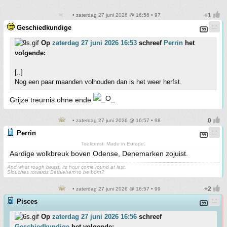
• zaterdag 27 juni 2026 @ 16:56 • 97
Geschiedkundige
Op
zaterdag 27 juni 2026 16:53
schreef
Perrin
het
volgende:
[..]
Nog een paar maanden volhouden dan is het weer herfst.
Grijze treurnis ohne ende
• zaterdag 27 juni 2026 @ 16:57 • 98
Perrin
Toekomst. Made in Europe.
Aardige wolkbreuk boven Odense, Denemarken zojuist.
And what rough beast, its hour come round at last,
Slouches towards Bethlehem to be born?
• zaterdag 27 juni 2026 @ 16:57 • 99
Pisces
Op
zaterdag 27 juni 2026 16:56
schreef
Geschiedkundige
het volgende: