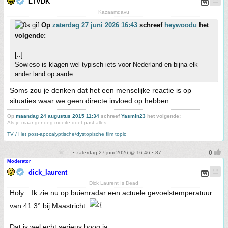
LTVDK
Kazaamdavu
Op
zaterdag 27 juni 2026 16:43
schreef
heywoodu
het
volgende:
[..]
Sowieso is klagen wel typisch iets voor Nederland en bijna elk
ander land op aarde.
Soms zou je denken dat het een menselijke reactie is op
situaties waar we geen directe invloed op hebben
Op
maandag 24 augustus 2015 11:34
schreef
Yasmin23
het volgende:
Als je maar genoeg moeite doet past alles.
_____
TV / Het post-apocalyptische/dystopische film topic
• zaterdag 27 juni 2026 @ 16:46 • 87
Moderator
dick_laurent
Dick Laurent Is Dead
Holy... Ik zie nu op buienradar een actuele gevoelstemperatuur
van 41.3° bij Maastricht.
Dat is wel echt serieus hoog ja...