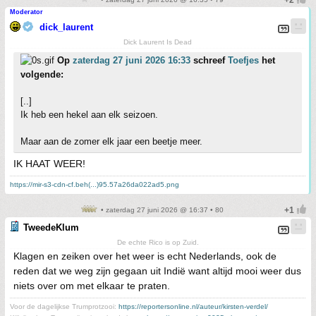
Moderator
dick_laurent
Dick Laurent Is Dead
Op
zaterdag 27 juni 2026 16:33
schreef
Toefjes
het
volgende:
[..]
Ik heb een hekel aan elk seizoen.
Maar aan de zomer elk jaar een beetje meer.
IK HAAT WEER!
https://mir-s3-cdn-cf.beh(...)95.57a26da022ad5.png
• zaterdag 27 juni 2026 @ 16:37 • 80
TweedeKlum
De echte Rico is op Zuid.
Klagen en zeiken over het weer is echt Nederlands, ook de
reden dat we weg zijn gegaan uit Indië want altijd mooi weer dus
niets over om met elkaar te praten.
Voor de dagelijkse Trumprotzooi:
https://reportersonline.nl/auteur/kirsten-verdel/