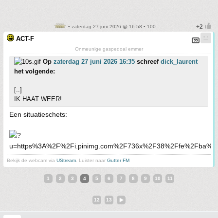
• zaterdag 27 juni 2026 @ 16:58 • 100
ACT-F
Onmeunige gaspedoal emmer
Op
zaterdag 27 juni 2026 16:35
schreef
dick_laurent
het volgende:
[..]
IK HAAT WEER!
Een situatieschets:
Bekijk de webcam via
UStream
. Luister naar
Gutter FM
1
2
3
4
5
6
7
8
9
10
11
12
13