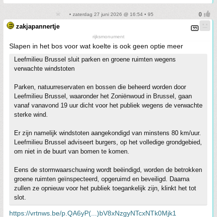
• zaterdag 27 juni 2026 @ 16:54 • 95
zakjapannertje
rijksmonument
Slapen in het bos voor wat koelte is ook geen optie meer
Leefmilieu Brussel sluit parken en groene ruimten wegens
verwachte windstoten
Parken, natuurreservaten en bossen die beheerd worden door
Leefmilieu Brussel, waaronder het Zoniënwoud in Brussel, gaan
vanaf vanavond 19 uur dicht voor het publiek wegens de verwachte
sterke wind.
Er zijn namelijk windstoten aangekondigd van minstens 80 km/uur.
Leefmilieu Brussel adviseert burgers, op het volledige grondgebied,
om niet in de buurt van bomen te komen.
Eens de stormwaarschuwing wordt beëindigd, worden de betrokken
groene ruimten geïnspecteerd, opgeruimd en beveiligd. Daarna
zullen ze opnieuw voor het publiek toegankelijk zijn, klinkt het tot
slot.
https://vrtnws.be/p.QA6yP(...)bV8xNzgyNTcxNTk0Mjk1