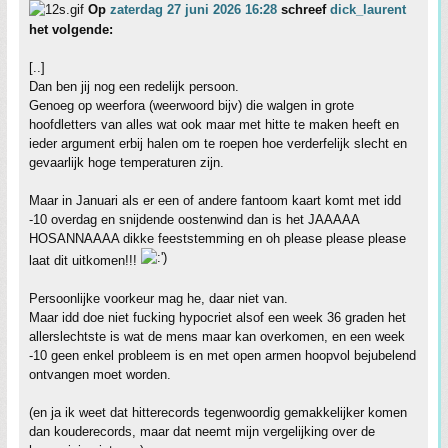
Op
zaterdag 27 juni 2026 16:28
schreef
dick_laurent
het volgende:
[..]
Dan ben jij nog een redelijk persoon.
Genoeg op weerfora (weerwoord bijv) die walgen in grote
hoofdletters van alles wat ook maar met hitte te maken heeft en
ieder argument erbij halen om te roepen hoe verderfelijk slecht en
gevaarlijk hoge temperaturen zijn.
Maar in Januari als er een of andere fantoom kaart komt met idd
-10 overdag en snijdende oostenwind dan is het JAAAAA
HOSANNAAAA dikke feeststemming en oh please please please
laat dit uitkomen!!!
Persoonlijke voorkeur mag he, daar niet van.
Maar idd doe niet fucking hypocriet alsof een week 36 graden het
allerslechtste is wat de mens maar kan overkomen, en een week
-10 geen enkel probleem is en met open armen hoopvol bejubelend
ontvangen moet worden.
(en ja ik weet dat hitterecords tegenwoordig gemakkelijker komen
dan kouderecords, maar dat neemt mijn vergelijking over de