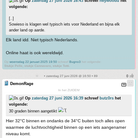
Op
zaterdag 27 juni 2026 16:43
schreef
heywoodu
het
volgende:
[..]
Sowieso is klagen wel typisch iets voor Nederland en bijna elk
ander land op aarde.
Elk land idd. Niet typisch Nederlands.
Online haat is ook wereldwijd.
Op
woensdag 22 januari 2025 19:50
schreef
Bugno3
het volgende:
Stukje Pelle, stukje Cannavaro, stukje Totti.
• zaterdag 27 juni 2026 @ 16:50 • 89
DemonRage
In het ZUIDEN!
Op
zaterdag 27 juni 2026 16:39
schreef
butz0rs
het
volgende:
30 graden binnen aangetikt
Hier 32°C binnen en ondanks de 34°C buiten toch alles open
waarmee de luchtvochtigheid binnen op een iets aangenamer
niveau komt.