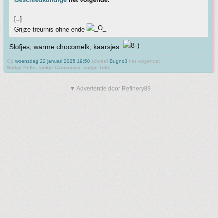
[..]
Grijze treurnis ohne ende
Slofjes, warme chocomelk, kaarsjes.
Op
woensdag 22 januari 2025 19:50
schreef
Bugno3
het volgende:
Stukje Pelle, stukje Cannavaro, stukje Totti.
▼ Advertentie door Refinery89