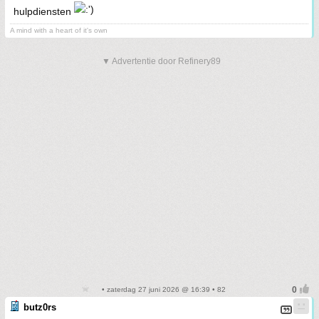
hulpdiensten
A mind with a heart of it's own
▼ Advertentie door Refinery89
• zaterdag 27 juni 2026 @ 16:39 • 82
butz0rs