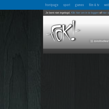
frontpage
sport
games
film & tv
web
Je bent niet ingelogd.
Klik hier om in te loggen
of
hier 
11 constructeu