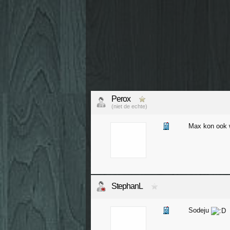
Perox
(niet de echte)
Max kon ook w
StephanL
Sodeju