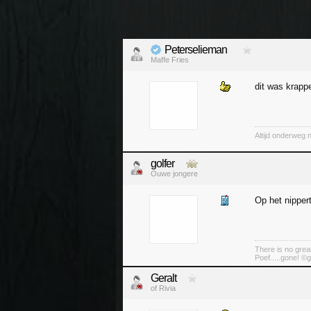
Peterselieman
Maffe Fries
dit was krapp
Altijd onderweg 
golfer
Ouwe jongere
Op het nippert
There is no great
Poef.....gone! ©g
Geralt
of Rivia