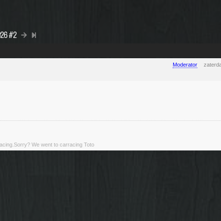
026 #2
Moderator
zaterd
rracing.Sorry? We went to carracing Toto