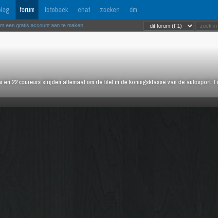
log
forum
fotoboek
chat
zoeken
dm
om een gratis account aan te maken
.
rs en 22 coureurs strijden allemaal om de titel in de koningsklasse van de autosport: