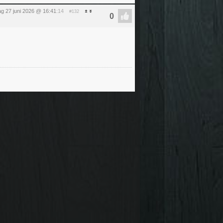
ag 27 juni 2026 @ 16:41
:14
#132