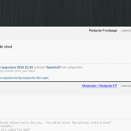
Redactie Frontpage
zaterd
e sloot
 augustus 2015 11:34
schreef
Yasmin23
het volgende:
eg moeite doet past alles.
ocalyptische/dystopische film topic
Moderator / Redactie FP
zaterd
rutal, without mercy. But you.... You will be worse. Rip and tear, until it is done!"
indeiru."
. he's called The Stig!"