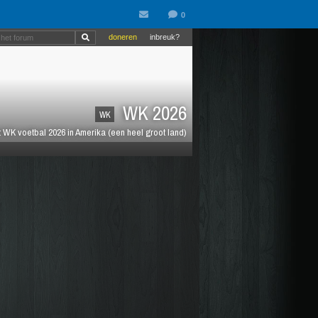
doneren
inbreuk?
WK 2026
WK
 WK voetbal 2026 in Amerika (een heel groot land)