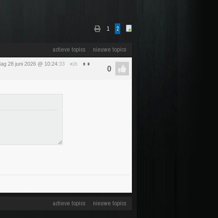
1
2
actieve topics
nieuwe topics
ag 28 juni 2026 @ 10:24
:33
#26
actieve topics
nieuwe topics