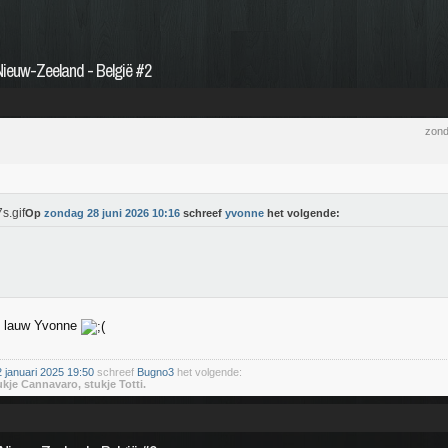
/Nieuw-Zeeland - België #2
zond
Op
zondag 28 juni 2026 10:16
schreef
yvonne
het volgende:
el lauw Yvonne
januari 2025 19:50
schreef
Bugno3
het volgende:
ukje Cannavaro, stukje Totti.