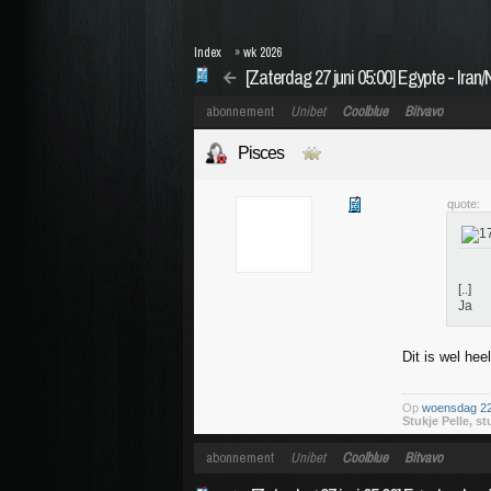
Index
»
wk 2026
[Zaterdag 27 juni 05:00] Egypte - Iran
abonnement
Unibet
Coolblue
Bitvavo
Pisces
quote:
[..]
Ja
Dit is wel he
Op
woensdag 22 
Stukje Pelle, st
abonnement
Unibet
Coolblue
Bitvavo