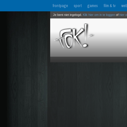
frontpage
sport
games
film & tv
web
Je bent niet ingelogd.
Klik hier om in te loggen
of
hier 