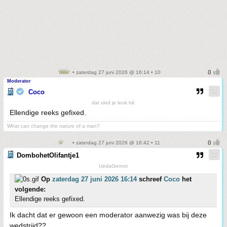
• zaterdag 27 juni 2026 @ 16:14 • 10
Moderator
Coco
dat vind je leuk hè
Ellendige reeks gefixed.
What can change the nature of a man?
• zaterdag 27 juni 2026 @ 16:42 • 11
DombohetOlifantje1
UedaGernot
Op
zaterdag 27 juni 2026 16:14
schreef
Coco
het
volgende:
Ellendige reeks gefixed.
Ik dacht dat er gewoon een moderator aanwezig was bij deze
wedstrijd??