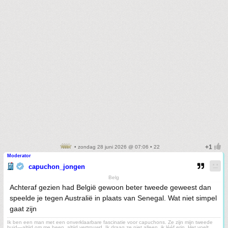
• zondag 28 juni 2026 @ 07:06 • 22
Moderator
capuchon_jongen
Belg
Achteraf gezien had België gewoon beter tweede geweest dan
speelde je tegen Australië in plaats van Senegal. Wat niet simpel
gaat zijn
Ik ben een man met een onverklaarbare fascinatie voor capuchons. Ze zijn mijn tweede
huid—altijd om me heen, altijd vertrouwd. Ik draag ze niet alleen, ik lééf erin. Het voelt