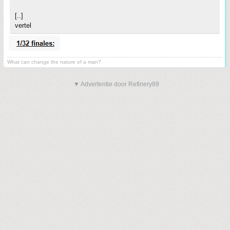
[..]
vertel
What can change the nature of a man?
▼ Advertentie door Refinery89