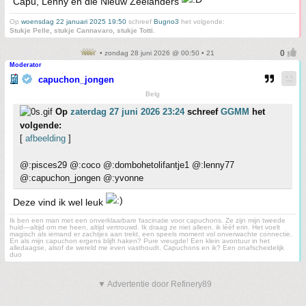
Capu, Lenny en die Nieuw Zeelanders
Op
woensdag 22 januari 2025 19:50
schreef
Bugno3
het volgende:
Stukje Pelle, stukje Cannavaro, stukje Totti.
• zondag 28 juni 2026 @ 00:50 • 21
Moderator
capuchon_jongen
Belg
Op
zaterdag 27 juni 2026 23:24
schreef
GGMM
het
volgende:
[
afbeelding
]
@:pisces29 @:coco @:dombohetolifantje1 @:lenny77
@:capuchon_jongen @:yvonne
Deze vind ik wel leuk
Ik ben een man met een onverklaarbare fascinatie voor capuchons. Ze zijn mijn tweede
huid—altijd om me heen, altijd vertrouwd. Ik draag ze niet alleen, ik lééf erin. Het voelt
magisch als iemand er zachtjes aan trekt, een speels moment vol onverwachte connectie.
En als mijn capuchon ergens blijft haken? Pure vreugde! Een klein avontuur in het
alledaagse, alsof de wereld me even vasthoudt. Capuchons en ik? Een onafscheidelijk
duo
▼ Advertentie door Refinery89