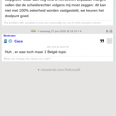
vallen dat de scheidsrechter volgens mij moet zeggen: dit kan
niet met 100% zekerheid worden vastgesteld, we keuren het
doelpunt goed.
The problem with socialism is that you eventually run out of other people's money
• zaterdag 27 juni 2026 @ 16:10 • 9
Moderator
Coco
dat vind je leuk hè
Huh , er was toch maar 1 België topic
What can change the nature of a man?
▼ Advertentie door Refinery89