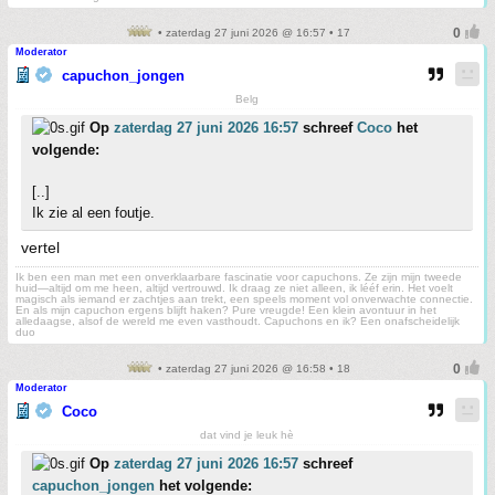
• zaterdag 27 juni 2026 @ 16:57 • 17
Moderator
capuchon_jongen
Belg
Op
zaterdag 27 juni 2026 16:57
schreef
Coco
het
volgende:
[..]
Ik zie al een foutje.
vertel
Ik ben een man met een onverklaarbare fascinatie voor capuchons. Ze zijn mijn tweede
huid—altijd om me heen, altijd vertrouwd. Ik draag ze niet alleen, ik lééf erin. Het voelt
magisch als iemand er zachtjes aan trekt, een speels moment vol onverwachte connectie.
En als mijn capuchon ergens blijft haken? Pure vreugde! Een klein avontuur in het
alledaagse, alsof de wereld me even vasthoudt. Capuchons en ik? Een onafscheidelijk
duo
• zaterdag 27 juni 2026 @ 16:58 • 18
Moderator
Coco
dat vind je leuk hè
Op
zaterdag 27 juni 2026 16:57
schreef
capuchon_jongen
het volgende: