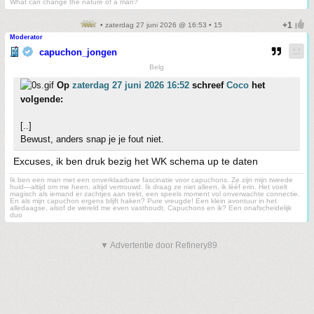
What can change the nature of a man?
• zaterdag 27 juni 2026 @ 16:53 • 15
Moderator
capuchon_jongen
Belg
Op
zaterdag 27 juni 2026 16:52
schreef
Coco
het
volgende:
[..]
Bewust, anders snap je je fout niet.
Excuses, ik ben druk bezig het WK schema up te daten
Ik ben een man met een onverklaarbare fascinatie voor capuchons. Ze zijn mijn tweede
huid—altijd om me heen, altijd vertrouwd. Ik draag ze niet alleen, ik lééf erin. Het voelt
magisch als iemand er zachtjes aan trekt, een speels moment vol onverwachte connectie.
En als mijn capuchon ergens blijft haken? Pure vreugde! Een klein avontuur in het
alledaagse, alsof de wereld me even vasthoudt. Capuchons en ik? Een onafscheidelijk
duo
▼ Advertentie door Refinery89