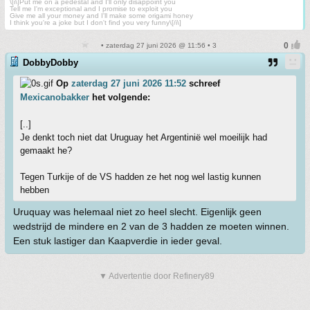
\[i\]Put me on a pedestal and I'll only disappoint you
Tell me I'm exceptional and I promise to exploit you
Give me all your money and I'll make some origami honey
I think you're a joke but I don't find you very funny\[/i\]
• zaterdag 27 juni 2026 @ 11:56 • 3
DobbyDobby
Op
zaterdag 27 juni 2026 11:52
schreef
Mexicanobakker
het volgende:
[..]
Je denkt toch niet dat Uruguay het Argentinië wel moeilijk had
gemaakt he?
Tegen Turkije of de VS hadden ze het nog wel lastig kunnen
hebben
Uruquay was helemaal niet zo heel slecht. Eigenlijk geen
wedstrijd de mindere en 2 van de 3 hadden ze moeten winnen.
Een stuk lastiger dan Kaapverdie in ieder geval.
▼ Advertentie door Refinery89