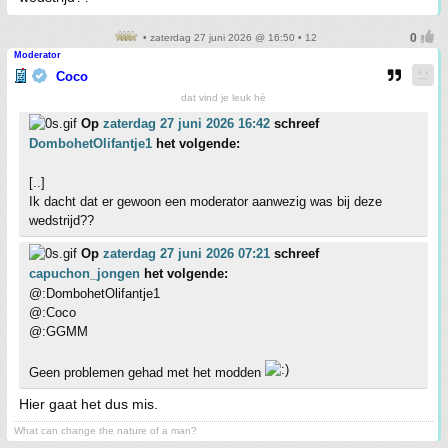
• zaterdag 27 juni 2026 @ 16:50 • 12
Moderator
Coco
dat vind je leuk hè
Op
zaterdag 27 juni 2026 16:42
schreef
DombohetOlifantje1
het volgende:
[..]
Ik dacht dat er gewoon een moderator aanwezig was bij deze
wedstrijd??
Op
zaterdag 27 juni 2026 07:21
schreef
capuchon_jongen
het volgende:
@:DombohetOlifantje1
@:Coco
@:GGMM
Geen problemen gehad met het modden
Hier gaat het dus mis.
What can change the nature of a man?