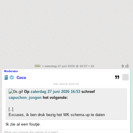
• zaterdag 27 juni 2026 @ 16:57 • 16
Moderator
Coco
dat vind je leuk hè
Op
zaterdag 27 juni 2026 16:53
schreef
capuchon_jongen
het volgende:
[..]
Excuses, ik ben druk bezig het WK schema up te daten
Ik zie al een foutje.
What can change the nature of a man?