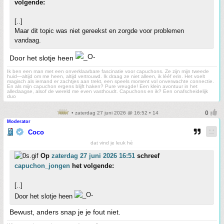
volgende:
[..]
Maar dit topic was niet gereekst en zorgde voor problemen
vandaag.
Door het slotje heen
Ik ben een man met een onverklaarbare fascinatie voor capuchons. Ze zijn mijn tweede
huid—altijd om me heen, altijd vertrouwd. Ik draag ze niet alleen, ik lééf erin. Het voelt
magisch als iemand er zachtjes aan trekt, een speels moment vol onverwachte connectie.
En als mijn capuchon ergens blijft haken? Pure vreugde! Een klein avontuur in het
alledaagse, alsof de wereld me even vasthoudt. Capuchons en ik? Een onafscheidelijk
duo
• zaterdag 27 juni 2026 @ 16:52 • 14
Moderator
Coco
dat vind je leuk hè
Op
zaterdag 27 juni 2026 16:51
schreef
capuchon_jongen
het volgende:
[..]
Door het slotje heen
Bewust, anders snap je je fout niet.