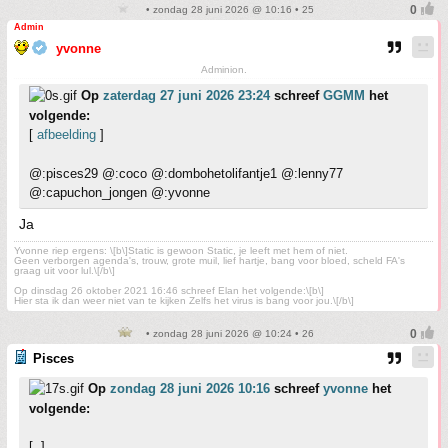
• zondag 28 juni 2026 @ 10:16 • 25
Admin
yvonne
Adminion.
Op
zaterdag 27 juni 2026 23:24
schreef
GGMM
het
volgende:
[
afbeelding
]
@:pisces29 @:coco @:dombohetolifantje1 @:lenny77
@:capuchon_jongen @:yvonne
Ja
Yvonne riep ergens: \[b\]Static is gewoon Static, je leeft met hem of niet.
Geen verborgen agenda's, trouw, grote muil, lief hartje, bang voor bloed, scheld FA's
graag uit voor lul.\[/b\]
Op dinsdag 26 oktober 2021 16:46 schreef Elan het volgende:\[b\]
Hier sta ik dan weer niet van te kijken Zelfs het virus is bang voor jou.\[/b\]
• zondag 28 juni 2026 @ 10:24 • 26
Pisces
Op
zondag 28 juni 2026 10:16
schreef
yvonne
het
volgende:
[..]