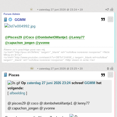
• zaterdag 27 juni 2026 @ 23:24 • 19
Forum Admin
GGMM
@Pisces29
@Coco
@DombohetOlifantje1
@Lenny77
@capuchon_jongen
@yvonne
Alweer zo'n prachtige post van mij.
<a href="http://puu.sh/3kNmL" target="_blank" rel="nofollow norererer noopener" >Nicki
Minaj en ik</a>
<a href="http://www.youtube.com/watch?v=3BTsY1HAW_c target=_blank rel=nofollow"
target="_blank" rel="nofollow norererer noopener" >Mijn vissen in actie.</a>
• zaterdag 27 juni 2026 @ 23:25 • 20
Pisces
Op
zaterdag 27 juni 2026 23:24
schreef
GGMM
het
volgende:
[
afbeelding
]
@:pisces29 @:coco @:dombohetolifantje1 @:lenny77
@:capuchon_jongen @:yvonne