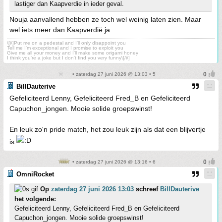
lastiger dan Kaapverdie in ieder geval.
Nouja aanvallend hebben ze toch wel weinig laten zien. Maar
wel iets meer dan Kaapverdië ja
\[i\]Put me on a pedestal and I'll only disappoint you
Tell me I'm exceptional and I promise to exploit you
Give me all your money and I'll make some origami honey
I think you're a joke but I don't find you very funny\[/i\]
• zaterdag 27 juni 2026 @ 13:03 • 5
BillDauterive
Gefeliciteerd Lenny, Gefeliciteerd Fred_B en Gefeliciteerd
Capuchon_jongen. Mooie solide groepswinst!
En leuk zo'n pride match, het zou leuk zijn als dat een blijvertje
is
• zaterdag 27 juni 2026 @ 13:16 • 6
OmniRocket
Op
zaterdag 27 juni 2026 13:03
schreef
BillDauterive
het volgende:
Gefeliciteerd Lenny, Gefeliciteerd Fred_B en Gefeliciteerd
Capuchon_jongen. Mooie solide groepswinst!