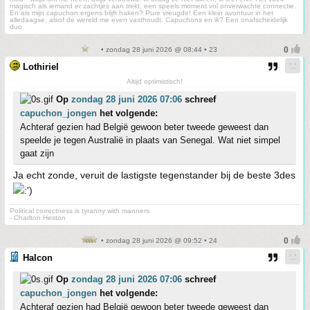
magisch als iemand er zachtjes aan trekt, een speels moment vol onverwachte connectie.
En als mijn capuchon ergens blijft haken? Pure vreugde! Een klein avontuur in het
alledaagse, alsof de wereld me even vasthoudt. Capuchons en ik? Een onafscheidelijk
duo
• zondag 28 juni 2026 @ 08:44 • 23
Lothiriel
Altijd optimistisch!
Op
zondag 28 juni 2026 07:06
schreef
capuchon_jongen
het volgende:
Achteraf gezien had België gewoon beter tweede geweest dan
speelde je tegen Australië in plaats van Senegal. Wat niet simpel
gaat zijn
Ja echt zonde, veruit de lastigste tegenstander bij de beste 3des
Political correctness is tyranny with manners
- Charlton Heston
• zondag 28 juni 2026 @ 09:52 • 24
Halcon
Op
zondag 28 juni 2026 07:06
schreef
capuchon_jongen
het volgende:
Achteraf gezien had België gewoon beter tweede geweest dan