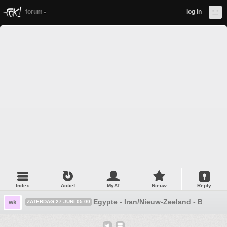
forum
log in
Index
Actief
MyAT
Nieuw
Reply
Egypte - Iran/Nieuw-Zeeland - België #
wk
ZATERDAG 27 JUNI 05:00