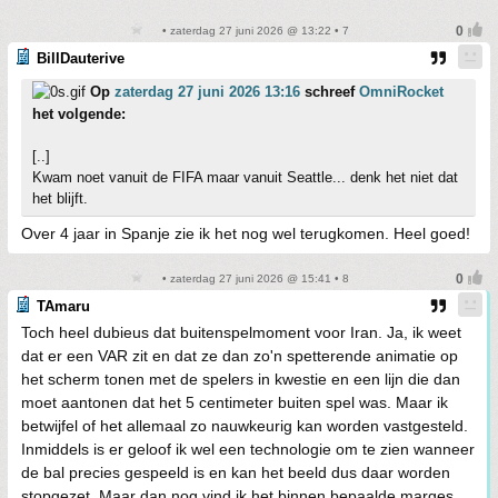
• zaterdag 27 juni 2026 @ 13:22 • 7
BillDauterive
Op
zaterdag 27 juni 2026 13:16
schreef
OmniRocket
het volgende:
[..]
Kwam noet vanuit de FIFA maar vanuit Seattle... denk het niet dat
het blijft.
Over 4 jaar in Spanje zie ik het nog wel terugkomen. Heel goed!
• zaterdag 27 juni 2026 @ 15:41 • 8
TAmaru
Toch heel dubieus dat buitenspelmoment voor Iran. Ja, ik weet
dat er een VAR zit en dat ze dan zo'n spetterende animatie op
het scherm tonen met de spelers in kwestie en een lijn die dan
moet aantonen dat het 5 centimeter buiten spel was. Maar ik
betwijfel of het allemaal zo nauwkeurig kan worden vastgesteld.
Inmiddels is er geloof ik wel een technologie om te zien wanneer
de bal precies gespeeld is en kan het beeld dus daar worden
stopgezet. Maar dan nog vind ik het binnen bepaalde marges