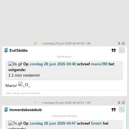
• zondag 28 juni 2026 @ 04:50 • 38
EvilSkittle
Marsbreker
Op
zondag 28 juni 2026 04:48
schreef
mario390
het
volgende:
1:1 mist verdammt
Mario!
...hier om je mars te breken.
• zondag 28 juni 2026 @ 04:51 • 39
Immerdebestebob
Frikandellenfetisjist
Op
zondag 28 juni 2026 04:47
schreef
Gretzl
het