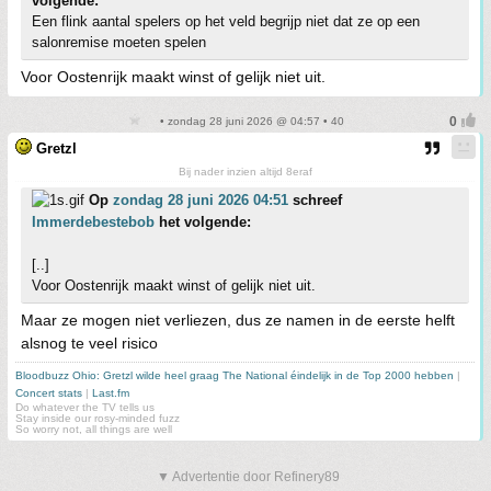
volgende:
Een flink aantal spelers op het veld begrijp niet dat ze op een
salonremise moeten spelen
Voor Oostenrijk maakt winst of gelijk niet uit.
• zondag 28 juni 2026 @ 04:57 • 40
Gretzl
Bij nader inzien altijd 8eraf
Op
zondag 28 juni 2026 04:51
schreef
Immerdebestebob
het volgende:
[..]
Voor Oostenrijk maakt winst of gelijk niet uit.
Maar ze mogen niet verliezen, dus ze namen in de eerste helft
alsnog te veel risico
Bloodbuzz Ohio: Gretzl wilde heel graag The National éindelijk in de Top 2000 hebben
|
Concert stats
|
Last.fm
Do whatever the TV tells us
Stay inside our rosy-minded fuzz
So worry not, all things are well
▼ Advertentie door Refinery89