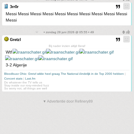
3rr0r
Messi Messi Messi Messi Messi Messi Messi Messi Messi Messi
Messi
• zondag 28 juni 2026 @ 05:55 • 49
Gretzl
Bij nader inzien altijd 8eraf
Wtf
3-2 Algerije
Bloodbuzz Ohio: Gretzl wilde heel graag The National éindelijk in de Top 2000 hebben
|
Concert stats
|
Last.fm
Do whatever the TV tells us
Stay inside our rosy-minded fuzz
So worry not, all things are well
▼ Advertentie door Refinery89