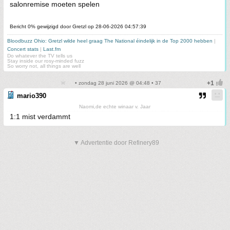
salonremise moeten spelen
Bericht 0% gewijzigd door Gretzl op 28-06-2026 04:57:39
Bloodbuzz Ohio: Gretzl wilde heel graag The National éindelijk in de Top 2000 hebben
|
Concert stats
|
Last.fm
Do whatever the TV tells us
Stay inside our rosy-minded fuzz
So worry not, all things are well
• zondag 28 juni 2026 @ 04:48 • 37
mario390
Naomi,de echte winaar v. Jaar
1:1 mist verdammt
▼ Advertentie door Refinery89