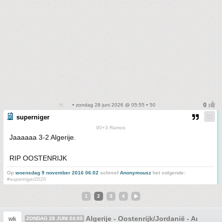
• zondag 28 juni 2026 @ 05:55 • 50
superniger
90+3 Ramos
Jaaaaaa 3-2 Algerije.
RIP OOSTENRIJK
Op
woensdag 9 november 2016 06:02
schreef
Anonymousz
het volgende:
#superniger2020
1
2
3
4
Algerije - Oostenrijk/Jordanië - Argentin
wk
ZONDAG 28 JUNI 04:00