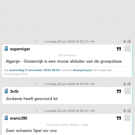
• zondag 28 juni 2026 @ 05:27 • 44
superniger
90+3 Ramos
Algerije - Oostenrijk is een mooie afsluiter van de groepsfase.
Op
woensdag 9 november 2016 06:02
schreef
Anonymousz
het volgende:
#superniger2020
• zondag 28 juni 2026 @ 05:29 • 45
3rr0r
Jordanie heeft gescoord lol
• zondag 28 juni 2026 @ 05:31 • 46
mario390
Naomi,de echte winaar v. Jaar
Zeer schwere Spel vor onz