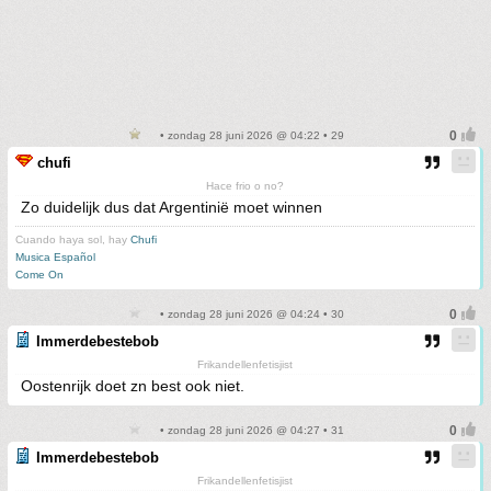
• zondag 28 juni 2026 @ 04:22 • 29
chufi
Hace frio o no?
Zo duidelijk dus dat Argentinië moet winnen
Cuando haya sol, hay
Chufi
Musica Español
Come On
• zondag 28 juni 2026 @ 04:24 • 30
Immerdebestebob
Frikandellenfetisjist
Oostenrijk doet zn best ook niet.
• zondag 28 juni 2026 @ 04:27 • 31
Immerdebestebob
Frikandellenfetisjist