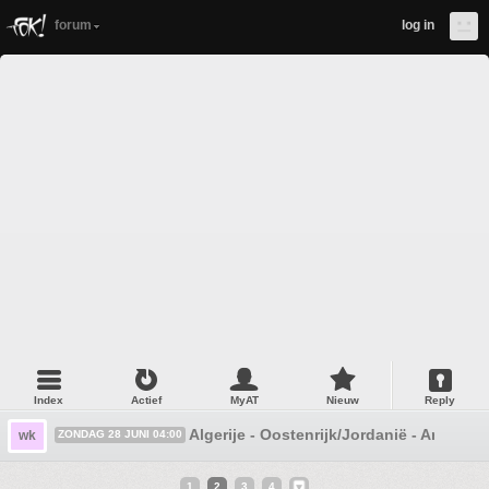
forum
log in
Index
Actief
MyAT
Nieuw
Reply
Algerije - Oostenrijk/Jordanië - Argentin
wk
ZONDAG 28 JUNI 04:00
1
2
3
4