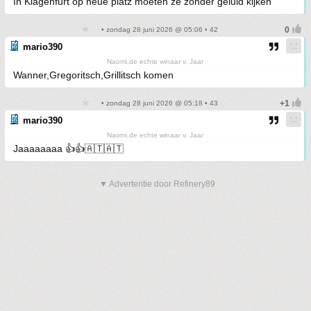
In Klagenfurt op neue platz moeten ze zonder geluid kijken
• zondag 28 juni 2026 @ 05:06 • 42
mario390
Naomi,de echte winaar v. Jaar
Wanner,Gregoritsch,Grillitsch komen
• zondag 28 juni 2026 @ 05:18 • 43
mario390
Naomi,de echte winaar v. Jaar
Jaaaaaaaa 👍👍🇦🇹🇦🇹
▼ Advertentie door Refinery89