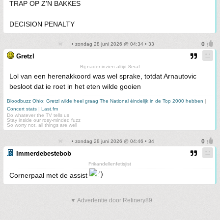
TRAP OP Z'N BAKKES
DECISION PENALTY
• zondag 28 juni 2026 @ 04:34 • 33
Gretzl
Bij nader inzien altijd 8eraf
Lol van een herenakkoord was wel sprake, totdat Arnautovic
besloot dat ie roet in het eten wilde gooien
Bloodbuzz Ohio: Gretzl wilde heel graag The National éindelijk in de Top 2000 hebben
|
Concert stats
|
Last.fm
Do whatever the TV tells us
Stay inside our rosy-minded fuzz
So worry not, all things are well
• zondag 28 juni 2026 @ 04:46 • 34
Immerdebestebob
Frikandellenfetisjist
Cornerpaal met de assist
▼ Advertentie door Refinery89