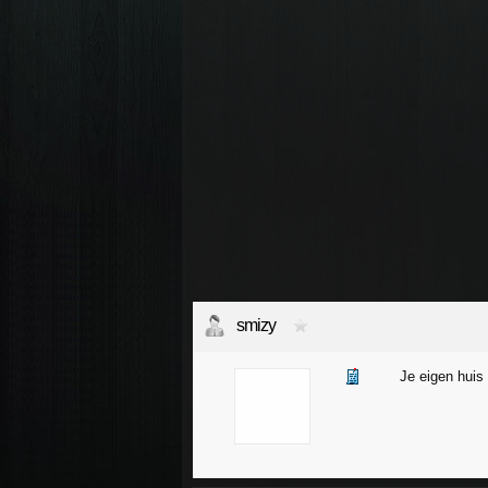
smizy
Je eigen huis 