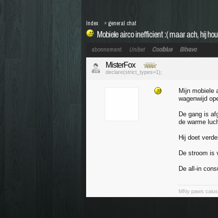
Index
»
general chat
Mobiele airco inefficient :( maar ach, hij 
abonnement
Unibet
Coolblue
Bitvavo
MisterFox
declare(strict_types=1);
Mijn mobiele 
wagenwijd op
De gang is af
de warme luch
Hij doet verd
De stroom is v
De all-in con
MNy paws caiuse 