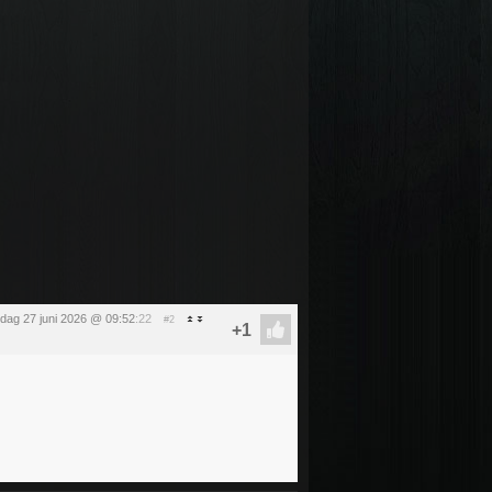
rdag 27 juni 2026 @ 09:52
:22
#2