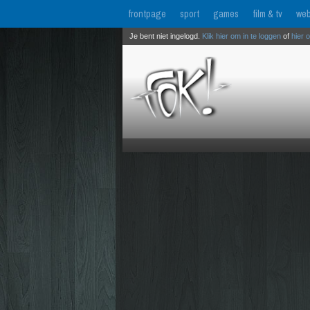
frontpage
sport
games
film & tv
web
Je bent niet ingelogd.
Klik hier om in te loggen
of
hier 