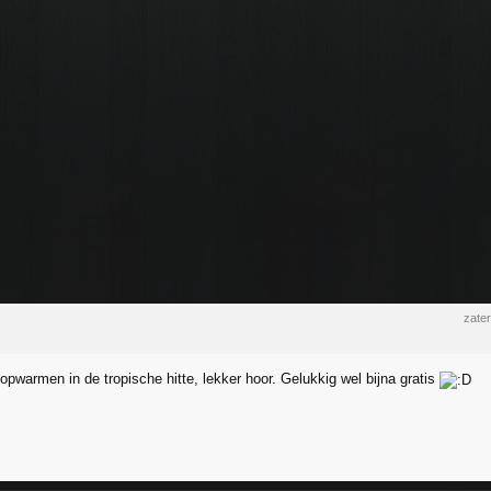
zate
opwarmen in de tropische hitte, lekker hoor. Gelukkig wel bijna gratis