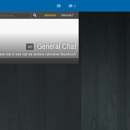
doneren
inbreuk?
General Chat
GC
 wat niet in een van de andere rubrieken thuishoort.