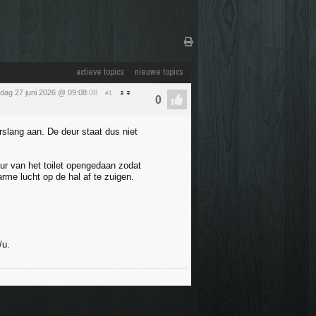
actieve topics
nieuwe topics
rdag 27 juni 2026 @ 09:08
:08
#1
rslang aan. De deur staat dus niet
ur van het toilet opengedaan zodat
rme lucht op de hal af te zuigen.
/u.