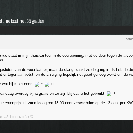
houdt me koel met 35 graden
zate
airco staat in mijn thuiskantoor in de deuropening, met de deur tegen de afvoe
en.
gesloten van de woonkamer, maar de slang blaast zo de gang in. Ik heb de de
t er tegenaan botst, en de afzuiging hopelijk net goed genoeg werkt om de wa
er wat hij moet doen.
andaag overdag bijna gratis en ze zijn blij dat je het gebruikt.
sumentenprijs zit vanmiddag om 13:00 naar verwachting op de 13 cent per KW
aaS ;lotr of typo'zx 🦊