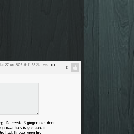
dag 27 juni 2026 @ 11:38
:28
#55
ag. De eerste 3 gingen niet door
ga naar huis is gestuurd in
e had. Ik baal eigenlijk