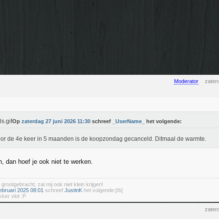
Moderator
zater
Op
zaterdag 27 juni 2026 11:30
schreef
_UserName_
het volgende:
or de 4e keer in 5 maanden is de koopzondag gecanceld. Ditmaal de warmte.
, dan hoef je ook niet te werken.
 grootgebracht, zal mij ook niet klein krijgen!
ebruari 2025 08:01
schreef
JustinK
het volgende:[/b]
kker vlot :P
zater