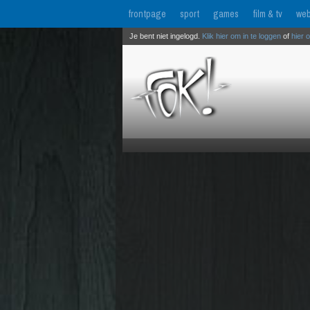
frontpage
sport
games
film & tv
web
Je bent niet ingelogd.
Klik hier om in te loggen
of
hier 