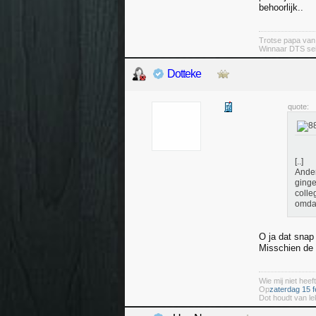
behoorlijk..
Trotse papa va
Winnaar DTS se
Dotteke
quote:
[..]
Ander
ginge
colle
omdat
O ja dat snap 
Misschien de
Wie mij niet heeft
Op
zaterdag 15 f
Dot houdt van le