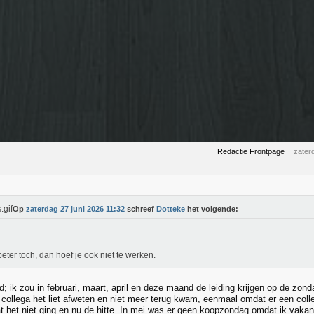
Redactie Frontpage
zater
Op
zaterdag 27 juni 2026 11:32
schreef
Dotteke
het volgende:
eter toch, dan hoef je ook niet te werken.
 ik zou in februari, maart, april en deze maand de leiding krijgen op de zond
collega het liet afweten en niet meer terug kwam, eenmaal omdat er een colle
t het niet ging en nu de hitte. In mei was er geen koopzondag omdat ik vakanti