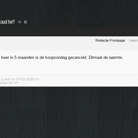
Koud he?
Redactie Frontpage
zater
 keer in 5 maanden is de koopzondag gecanceld. Ditmaal de warmte.
n Jyske O+ 07-03-2025 O+
izoen 93 *O*