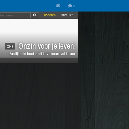
doneren
inbreuk?
Onzin voor je leven!
ONZ
Vrolijkheid troef in dit lieve forum vol humor.