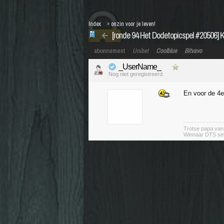
Index
»
onzin voor je leven!
[ronde 94 Het Dodetopicspel #20506] 
abonnement
Unibet
Coolblue
Bitvavo
_UserName_
Nog niet geregistreerd.
En voor de 4e
Trotse papa va
Winnaar DTS se