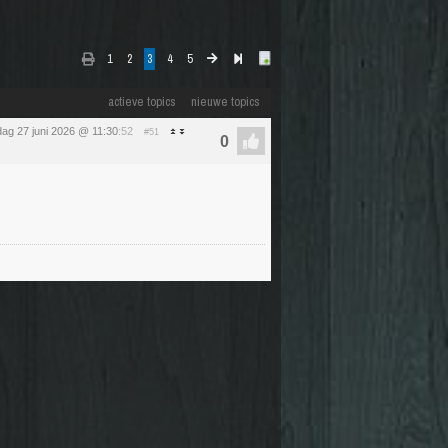
1
2
3
4
5
actieve topics
nieuwe topics
dag 27 juni 2026 @ 11:30
:52
#51