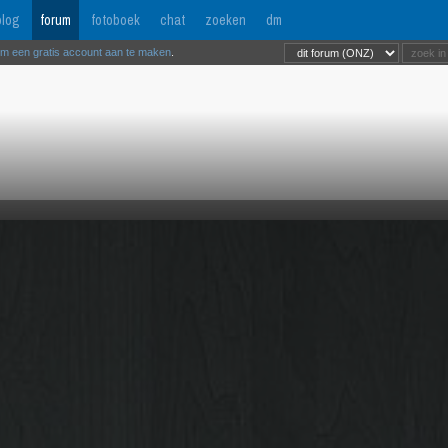
log
forum
fotoboek
chat
zoeken
dm
om een gratis account aan te maken
.