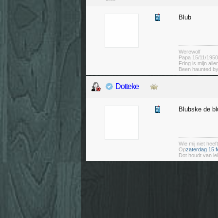
Blub
Werewolf
Papa 15/11/1950
Fring is mijn alle
Been haunted by
Dotteke
Blubske de bl
Wie mij niet heeft
Op
zaterdag 15 f
Dot houdt van le