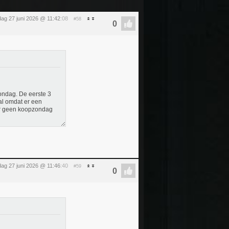
dag 27 juni 2026 @ 11:42
:08
#58
zondag. De eerste 3
al omdat er een
s er geen koopzondag
dag 27 juni 2026 @ 11:46
:40
#59