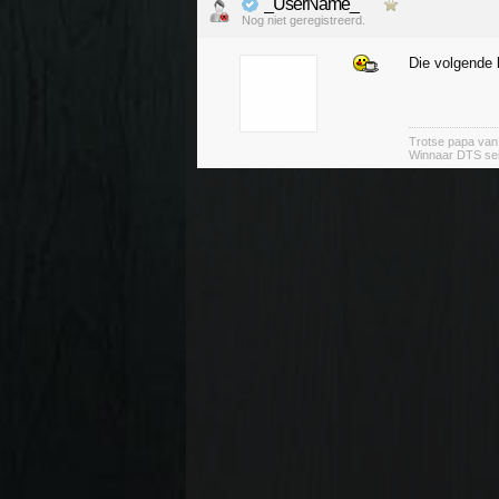
_UserName_
Nog niet geregistreerd.
Die volgende 
Trotse papa va
Winnaar DTS se