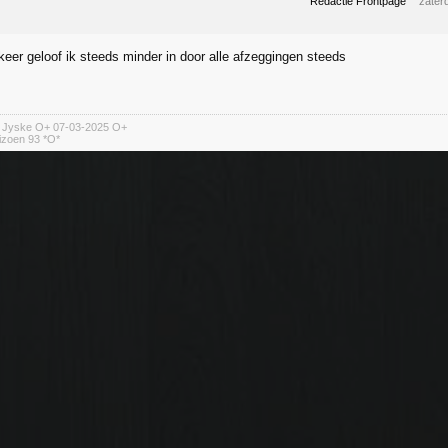
Redactie Frontpage
zater
keer geloof ik steeds minder in door alle afzeggingen steeds
n Jyske O+ 07-03-2025 O+
izoen 93 *O*