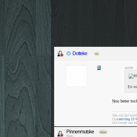
Dotteke
quote:
En vo
Nou beter toch
Wie mij niet heeft
Op
zaterdag 15 f
Dot houdt van le
Pinnenmutske
Blub