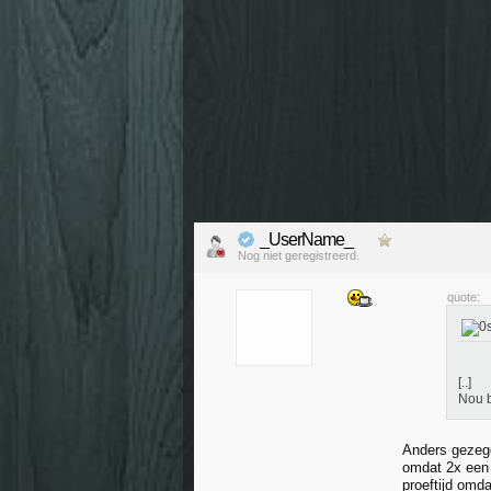
_UserName_
Nog niet geregistreerd.
quote:
[..]
Nou b
Anders gezegd;
omdat 2x een 
proeftijd omda