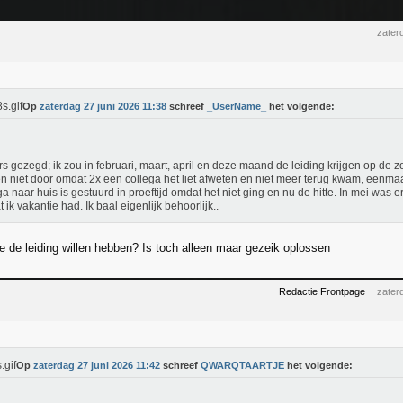
zater
Op
zaterdag 27 juni 2026 11:38
schreef
_UserName_
het volgende:
s gezegd; ik zou in februari, maart, april en deze maand de leiding krijgen op de 
n niet door omdat 2x een collega het liet afweten en niet meer terug kwam, eenma
ga naar huis is gestuurd in proeftijd omdat het niet ging en nu de hitte. In mei wa
 ik vakantie had. Ik baal eigenlijk behoorlijk..
 de leiding willen hebben? Is toch alleen maar gezeik oplossen
Redactie Frontpage
zater
Op
zaterdag 27 juni 2026 11:42
schreef
QWARQTAARTJE
het volgende: