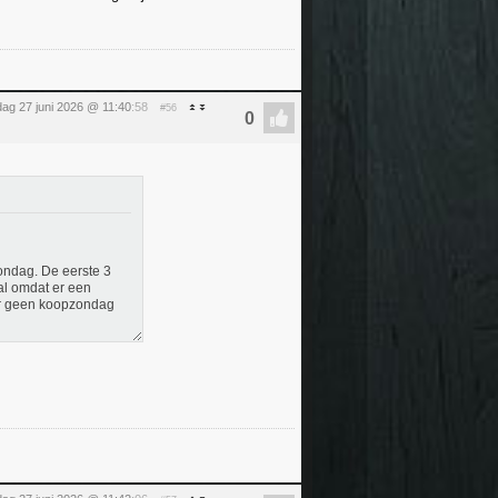
dag 27 juni 2026 @ 11:40
:58
#56
zondag. De eerste 3
al omdat er een
s er geen koopzondag