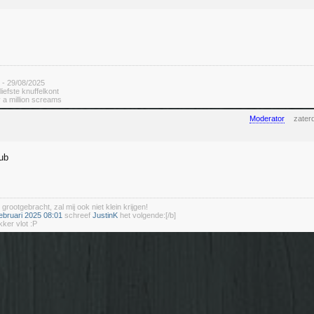
 - 29/08/2025
rliefste knuffelkont
 a million screams
Moderator
zater
ub
 grootgebracht, zal mij ook niet klein krijgen!
ebruari 2025 08:01
schreef
JustinK
het volgende:[/b]
kker vlot :P