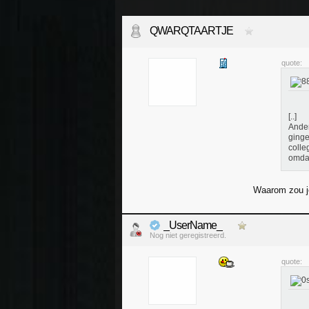
QWARQTAARTJE
quote:
[..]
Ander
ginge
colle
omdat
Waarom zou je
_UserName_
Nog niet geregistreerd.
quote: