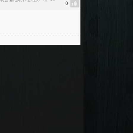
dag 27 juni 2026 @ 11:42
:06
#57