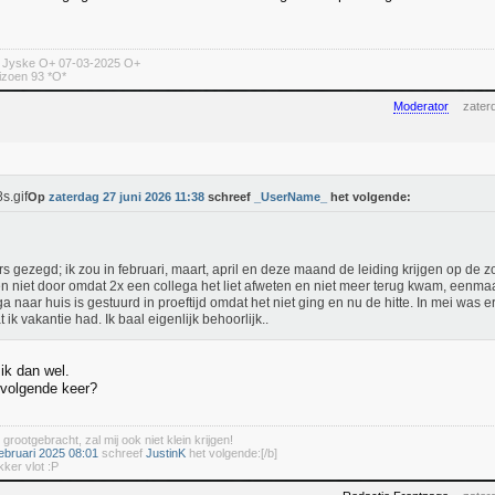
n Jyske O+ 07-03-2025 O+
izoen 93 *O*
Moderator
zater
Op
zaterdag 27 juni 2026 11:38
schreef
_UserName_
het volgende:
s gezegd; ik zou in februari, maart, april en deze maand de leiding krijgen op de 
n niet door omdat 2x een collega het liet afweten en niet meer terug kwam, eenma
ga naar huis is gestuurd in proeftijd omdat het niet ging en nu de hitte. In mei wa
 ik vakantie had. Ik baal eigenlijk behoorlijk..
ik dan wel.
 volgende keer?
 grootgebracht, zal mij ook niet klein krijgen!
ebruari 2025 08:01
schreef
JustinK
het volgende:[/b]
kker vlot :P